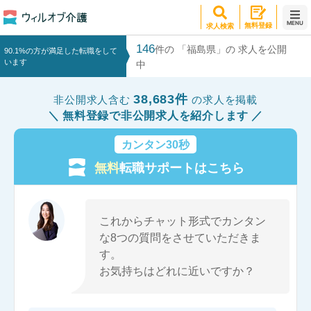
MENU
無料登録
求人検索
146
件の 「福島県」の 求人を公開
90.1%の方が満足した転職をして
います
中
38,683件
非公開求人含む
の求人を掲載
無料登録で非公開求人を紹介します
カンタン30秒
無料
転職サポートはこちら
これからチャット形式でカンタン
な8つの質問をさせていただきま
す。
お気持ちはどれに近いですか？