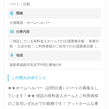
パート｜日勤
職種
介護職員・ホームヘルパー
仕事内容
◇併設している有料老人ホームでの介護業務全般 ・食事介
助 ・入浴介助 ◇ご利用者様のご自宅での介護業務全般（1
～2件） ・身体介護 ・生活援助 【対応エリア】 ・併設の
地域
有料老人ホーム ・福島市内
福島県福島市笹谷字中田1番地の8
この求人のポイント
★★ホームヘルパー（訪問介護）/パートの募集をし
ています！★★ 併設の有料老人ホームとご利用者様
のご自宅いずれかでの勤務です！ アットホームな事