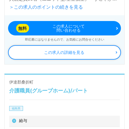
＞この求人のポイントの続きを見る
里』社会福祉法人すこやか福祉会（本部：福島県福島
市）様の運営です。福島県を中心に特別養護老人ホー
この求人について
ム、訪問介護、デイサービス、ショートステイ、居宅
無料
問い合わせる
介護支援、地域包括支援センター事業を展開されてい
即応募にはなりませんので、お気軽にお問合せください
ます。
この求人の詳細を見る
◎『多職種協働』の抜群のチームワーク！ご利用者様
の『その人らしい生活』をサポートされている事業所
様！◎
伊達郡桑折町
介護職員(グループホーム)/パート
看護助手や介護職経験のある方をお迎えします。特別
養護老人ホームでの勤務経験は問いません。先輩職員
福島県
様からのあたたかなサポート、それぞれの成長に沿っ
た研修プログラム、働きやすさもおすすめポイント！
給与
『ご利用者様のお役に立ちたい』『資格/経験を活か