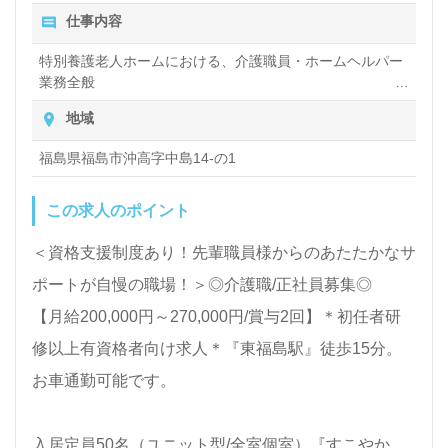
仕事内容
特別養護老人ホームにおける、介護職員・ホームヘルパー
業務全般
入浴や排せつ、食事などの身体的サポートや、買い物や掃
地域
除、洗濯など日常生活のサポートなど
福島県福島市沖高字中島14-の1
この求人のポイント
＜資格支援制度あり！先輩職員様からのあたたかなサ
ポートが自慢の職場！＞◎介護職/正社員募集◎
【月給200,000円～270,000円/賞与2回】＊初任者研
修以上有資格者向け求人＊『東福島駅』徒歩15分。
お車通勤可能です。
入居定員50名（ユニット型/全室個室）『すこやかの