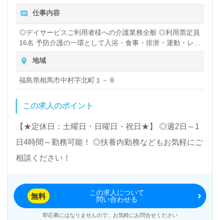
仕事内容
◎デイサービスご利用者様への介護業務全般 ◎利用票定員
16名 予防介護の一環として入浴・食事・排泄・運動・レク
リエーションなどの支援を行います！ ◎送迎業務(免許を
地域
お持ちの方のみ)
福島県相馬市中村字北町１－８
この求人のポイント
【★定休日：土曜日・日曜日・祝日★】 ◎週2日～1
日4時間～勤務可能！ ◎扶養内勤務などもお気軽にご
相談ください！
この求人について
無料
問い合わせる
即応募にはなりませんので、お気軽にお問合せください