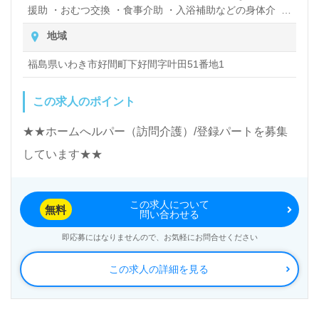
援助 ・おむつ交換 ・食事介助 ・入浴補助などの身体介
護 など ※障害者総合支援法による訪問介護業務も行って
地域
いますので、ご相談ください！ ※直行直帰も可能 ※週1回
事務所に来ていただきます
福島県いわき市好間町下好間字叶田51番地1
この求人のポイント
★★ホームへルパー（訪問介護）/登録パートを募集
しています★★
この求人について
無料
問い合わせる
即応募にはなりませんので、お気軽にお問合せください
この求人の詳細を見る