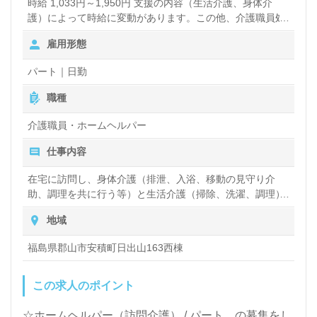
時給 1,033円～1,950円 支援の内容（生活介護、身体介
護）によって時給に変動があります。この他、介護職員処
遇改善手当、車両補償費手当、ガソリン代、ミーティング
雇用形態
参加手当を支給いたします。
パート｜日勤
職種
介護職員・ホームヘルパー
仕事内容
在宅に訪問し、身体介護（排泄、入浴、移動の見守り介
助、調理を共に行う等）と生活介護（掃除、洗濯、調理）
を行っていただきます。
地域
福島県郡山市安積町日出山163西棟
この求人のポイント
☆ホームヘルパー（訪問介護） / パート の募集をし