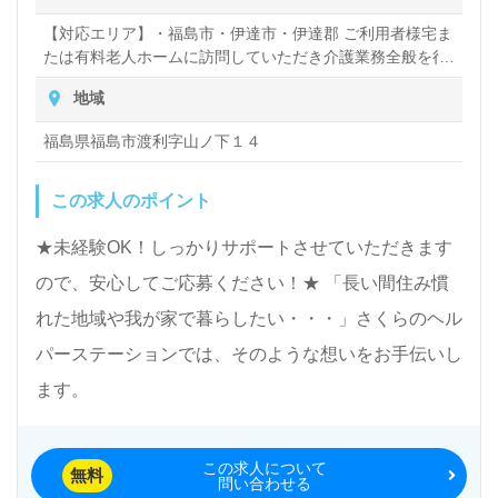
【対応エリア】・福島市・伊達市・伊達郡 ご利用者様宅ま
たは有料老人ホームに訪問していただき介護業務全般を行
っていただきます。 ※直行直帰OKです！ ※週1回程度事
地域
務所に来ていただきます！ ◆お車をお持ちの方は、自家用
車での移動を行っていただきます◆ ※訪問先が、車でしか
福島県福島市渡利字山ノ下１４
移動できない立地のため、ほとんどの方がお車で移動いた
だいています！
この求人のポイント
★未経験OK！しっかりサポートさせていただきます
ので、安心してご応募ください！★ 「長い間住み慣
れた地域や我が家で暮らしたい・・・」さくらのヘル
パーステーションでは、そのような想いをお手伝いし
ます。
この求人について
無料
問い合わせる