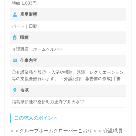
時給 1,033円
したい』『やりがいを感じながら働きたい』『転職で
雇用形態
キャリアアップ、スキルアップを目指したい』『施設
パート｜日勤
形態や環境を変えて仕事をしたい』等の方も大歓迎で
職種
す。募集詳細等、担当コンサルタントよりご案内しま
す。お問い合わせも遠慮なくお願いします。
介護職員・ホームヘルパー
仕事内容
医療/福祉業界の正社員/パート求人探しは【ウィルオ
◎介護業務全般◎ ・入浴や掃除、洗濯、レクリエーション
ブ介護】＊求人情報収集、将来的に検討の方も遠慮な
等の支援全般行います。 ・介護記録、報告書の作成(手書
き)あり。 ※入浴は週に2～3回程度
く＊
地域
LINE、メール、お電話などご希望に応じてお問い合
福島県伊達郡桑折町万正寺字弁天水12
わせ/ご相談可能です。転職相談、求人紹介、年収交
渉など完全無料サービスをご利用いただけます。＜非
この求人のポイント
公開求人も取扱いあり！＞"転職支援"のプロと一緒に
＞＞グループホームクローバーこおり＜＜ 介護職員
転職活動！お問い合わせお待ちしております。