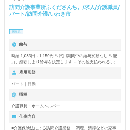
訪問介護事業所ふくださんち。/求人/介護職員/
パート/訪問介護/いわき市
福島県
給与
時給 1,033円～1,150円 ※試用期間中の給与変動なし ※能
力、経験により給与を決定します ～その他支払われる手当
～ ■早朝、夜間手当：時給25％ＵＰ ■資格手当（介護福祉
雇用形態
士）：+100円/件 ※お仕事時間に関係なく、件数ごとに支
給 ■交通手当：15円/ｋｍ ※訪問先までの距離に応じて、1
パート｜日勤
件ごとに支給 ■移動手当：60円/5分 ※お仕事間の待機時間
に、1日の上限を60分として支給
職種
介護職員・ホームヘルパー
仕事内容
■介護保険法による訪問介護業務 ・調理、清掃などの家事