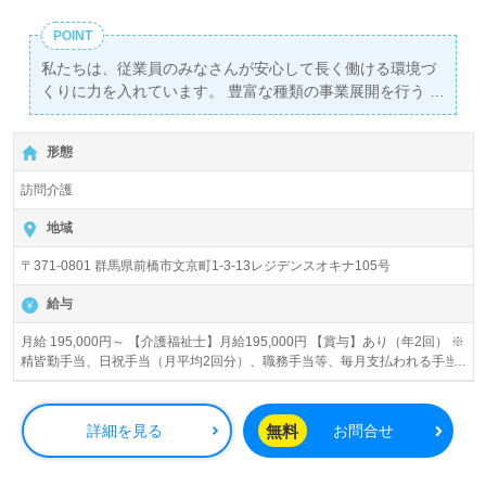
POINT
私たちは、従業員のみなさんが安心して長く働ける環境づ
くりに力を入れています。 豊富な種類の事業展開を行う
SOMPOケアなら、ご希望に合った求人が見つかるはずで
す！
形態
訪問介護
地域
〒371-0801 群馬県前橋市文京町1-3-13レジデンスオキナ105号
給与
月給 195,000円～ 【介護福祉士】月給195,000円 【賞与】あり（年2回） ※
精皆勤手当、日祝手当（月平均2回分）、職務手当等、毎月支払われる手当
を含みます。 ■精皆勤手当…6,000円/月 ■職務手当…5,000円/月 ■日祝手当…
2,000円/回 ◎残業時は別途時間外手当支給（超過1分～）
無料
詳細を見る
お問合せ