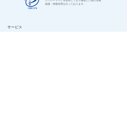
イバシーマークを取得しており徹底した個人情報
保護・情報管理を行っております。
サービス
はじめての方へ
ご利用の流れ
よくある質問
特集：介護のお仕事
転職お役立ち情報
法人様用お問い合わせ
求人情報
ハイクラス求人特集
ケアマネ求人特集
生活相談員求人特集
看護助手求人特集
看護師求人特集
デイサービス求人特集
夜勤専従求人特集
日勤正社員求人特集
会社情報