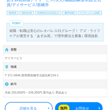
員/デイサービス/前橋市
群馬県
契約社員
年間休日120日以上
慶弔休暇
リフレッシュ休暇
POINT
就職・転職は安心のレオパレス21グループ！ アズ・ライフ
ケアが運営する「あずみ苑」で理学療法士募集♪ 環境抜群
の職場で一緒に働きませんか？
形態
デイサービス
地域
〒371-0846 群馬県前橋市元総社町154-1
給与
月給 250,000円～339,350円 賞与あり 昇給あり
無料
詳細を見る
お問合せ