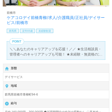
前橋市
ケアコロデイ前橋青柳/求人/介護職員/正社員/デイサー
ビス/前橋市
群馬県
定年65歳
未経験歓迎
POINT
＼＼あなたのキャリアアップを応援！／／ ★生活相談員・
管理者へのキャリアアップも可能！ ★未経験・無資格の方
も歓迎！頑張るあなたをサポートします！
形態
デイサービス
地域
群馬県前橋市青柳町94-6
給与