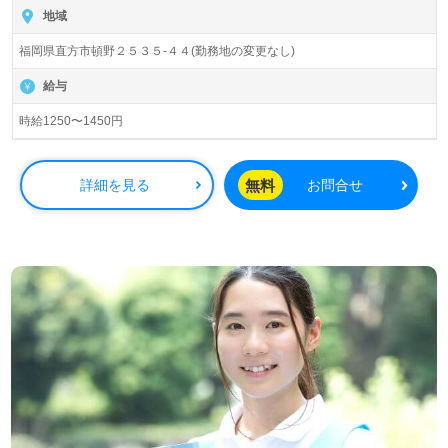
地域
福岡県直方市頓野２５３５-４４(勤務地の変更なし)
給与
時給1250〜1450円
無料
詳細を見る
お問合せ