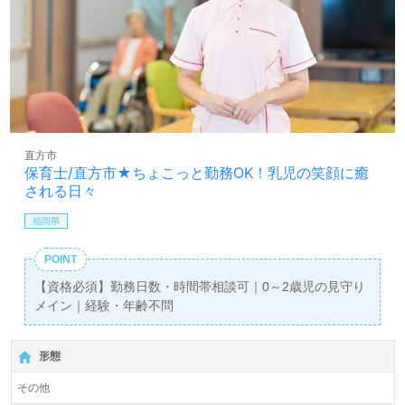
直方市
保育士/直方市★ちょこっと勤務OK！乳児の笑顔に癒
される日々
福岡県
POINT
【資格必須】勤務日数・時間帯相談可｜0～2歳児の見守り
メイン｜経験・年齢不問
形態
その他