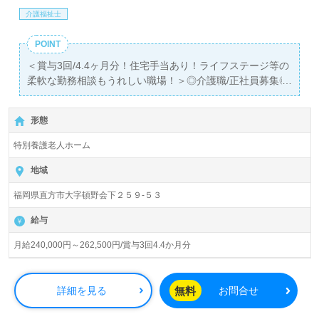
介護福祉士
POINT
＜賞与3回/4.4ヶ月分！住宅手当あり！ライフステージ等の
柔軟な勤務相談もうれしい職場！＞◎介護職/正社員募集◎
【月給240,000～262,500円】＊国家資格介護福祉士有資格
者向け求人＊『感田駅』徒歩48分。お車通勤可能です。
形態
入居定員80名（従来型多床室）『長光園』社会福祉法人誠
特別養護老人ホーム
光会（本部：福岡県北九州市）様の運営です。従業員数
204名以上、福岡県を中心に特別養護老人ホーム、デイサ
地域
ービス、ショートステイ、在宅介護支援センター、居宅介
福岡県直方市大字頓野会下２５９-５３
護支援事業を展開されています。
給与
◎SINSE1978年！直方市初の特別養護老人ホーム様！『優
しい光に包まれた笑顔あふれる楽しい暮らし』を目指す事
月給240,000円～262,500円/賞与3回4.4か月分
業所様！◎
看護助手や介護職経験のある方をお迎えします。特別養護
老人ホームでの勤務経験は問いません。幅広い年代層の職
無料
詳細を見る
お問合せ
員様が活躍中！丁寧なOJT/研修制度、先輩職員様からのあ