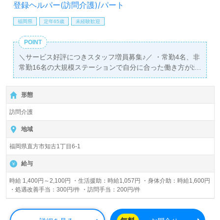
登録ヘルパー(訪問介護)/パート
福岡県
定年65歳
未経験歓迎
POINT
＼サービス好評につきスタッフ増員募集♪／ ・常勤4名、非
常勤16名の大規模ステーションで自分に合った働き方が出
来ます！ ・訪問看護ステーションを併設しており、医療面
の相談サポートも安心です！
形態
訪問介護
地域
福岡県直方市知古1丁目6-1
給与
時給 1,400円～2,100円 ・生活援助：時給1,057円 ・身体介助：時給1,600円
・処遇改善手当：300円/件 ・訪問手当：200円/件