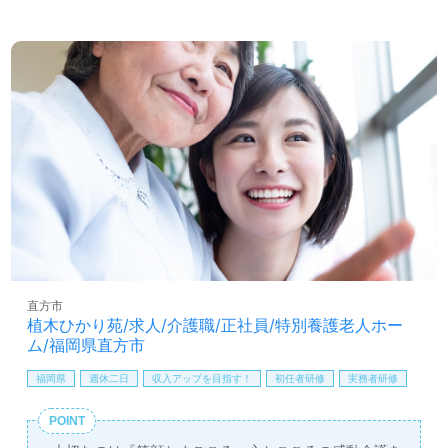
たたかなサポート、働きながらキャリアアップを目指せる
環境面もうれしいポイント！『お一人おひとりのご利用者
様らしさを大切に介護支援を行いたい』『資格/経験を活か
したい、介護知識や技術力を高めたい』『働きがいを感じ
ながら仕事をしたい』『転職で施設形態や環境を変えて働
きたい』等の方も大歓迎です。募集詳細等、担当コンサル
タントよりご案内します。お問い合わせも遠慮なくお願い
します。
全国の求人ご紹介！医療/福祉業界の正社員/パート求人探
しは【ウィルオブ介護】＊求人情報収集、将来的に検討の
方も遠慮なく＊
LINE、メール、お電話などご希望に応じてお問い合わせ/ご
相談可能です。転職相談、求人紹介、年収交渉など完全無
料サービスをご利用いただけます。＜非公開求人も取扱い
直方市
あり！＞"転職支援"のプロと一緒に転職活動！お問い合わ
植木ひかり苑/求人/介護職/正社員/特別養護老人ホー
せお待ちしております。
ム/福岡県直方市
福岡県
週休二日
収入アップを目指す！
初任者研修
実務者研修
POINT