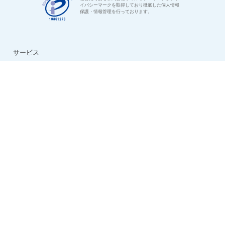
イバシーマークを取得しており徹底した個人情報
保護・情報管理を行っております。
サービス
はじめての方へ
ご利用の流れ
よくある質問
特集：介護のお仕事
転職お役立ち情報
法人様用お問い合わせ
求人情報
ハイクラス求人特集
ケアマネ求人特集
生活相談員求人特集
看護助手求人特集
看護師求人特集
デイサービス求人特集
夜勤専従求人特集
日勤正社員求人特集
会社情報