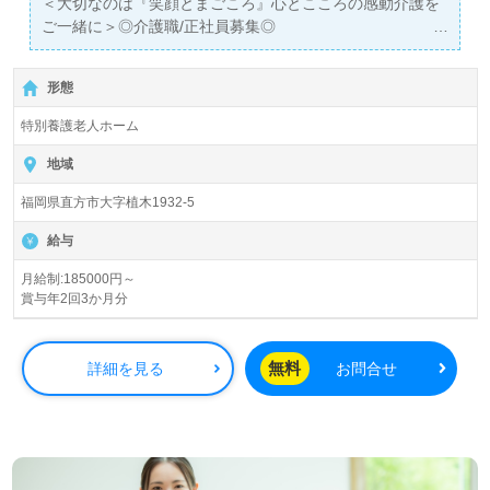
＜大切なのは『笑顔とまごころ』心とこころの感動介護を
ご一緒に＞◎介護職/正社員募集◎
【月給185,000円～205,000円/賞与2回 】＊初任者研修以
上有資格者向け求人＊『植木駅』徒歩15分。お車通勤可能
形態
です。
特別養護老人ホーム
入居定員50名（50室/ユニット型/全室個室）『特別養護老
人ホーム植木ひかり苑』社会福祉法人鈴の音会（本部：福
地域
岡県直方市）様の運営です。直方市内を中心に特別養護老
福岡県直方市大字植木1932-5
人ホーム、ショートステイ、障がい者福祉サービス事業を
展開されています。
給与
◎『高齢者を敬う、感謝の気持ち、人生の先輩を大切にす
月給制:185000円～
賞与年2回3か月分
る』あなたらしいやさしい気持ちが出発点！◎
看護助手や介護職経験のある方をお迎えします。ご利用者
様から『職員様の笑顔と優しさに支えられている』『コミ
無料
詳細を見る
お問合せ
ュニケーションが盛んで毎日が楽しい』とお声も届く事業
所様。何でも相談しやすい、話しやすい人間関係もおすす
めポイント！『協力し合いながらご利用者様を支えたい』
『顔なじみの職員になりたい』『介護知識、技術を高めた
い』『心の通うあたたかな介護支援を行いたい』『人間関
係の良い職場で働きたい』『やさしさあふれる職場で働き