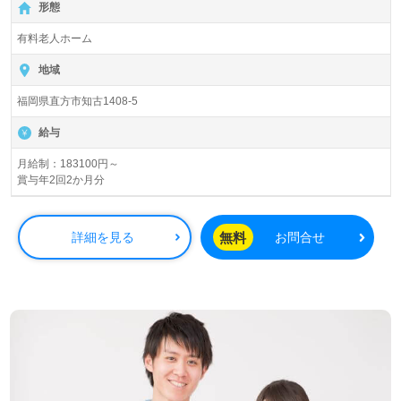
形態
福利厚生充実で長く働ける環境♪
有料老人ホーム
全国の求人ご紹介！医療/福祉業界の正社員/パート求人探
しは【ウィルオブ介護】＊求人情報収集、将来的に検討の
地域
方も遠慮なく＊
福岡県直方市知古1408-5
LINE、メール、お電話などご希望に応じてお問い合わせ/ご
相談可能です。転職相談、求人紹介、年収交渉など完全無
給与
料サービスをご利用いただけます。＜非公開求人も取扱い
あり！＞"転職支援"のプロと一緒に転職活動！お問い合わ
月給制：183100円～
賞与年2回2か月分
せお待ちしております。
無料
詳細を見る
お問合せ