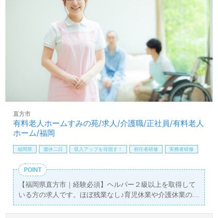
たい』等の方も大歓迎！入社後の就業イメージや福利厚生
等、担当コンサルタントよりご案内します。＜ウィルオブ
介護＞のコンサルタントが働くあなたの笑顔とお気持ち、
応援します！
全国の求人ご紹介！医療/福祉業界の正社員/パート求人探
しは【ウィルオブ介護】＊求人情報収集、将来的に検討の
方も遠慮なく＊
LINE、メール、お電話などご希望に応じてお問い合わせ/ご
相談可能です。転職相談、求人紹介、年収交渉など完全無
料サービスをご利用いただけます。＜非公開求人も取扱い
直方市
あり！＞"転職支援"のプロと一緒に転職活動！お問い合わ
有料老人ホームすみの苑/求人/介護職/正社員/有料老人
せお待ちしております。
ホーム/福岡
福岡県
週休二日
収入アップを目指す！
初任者研修
実務者研修
POINT
【福岡県直方市｜経験必須】ヘルパー２級以上を取得して
いる方の求人です。ほぼ残業なし♪育児休業や介護休業の取
得実績がありますので、将来を見据えながら働けます◎
飲食店やコンビニが多く、便利な立地です◎