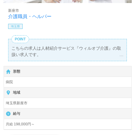
護】＊求人情報収集、将来的に検討の方も遠慮なく＊
LINE、メール、お電話などご希望に応じてお問い合わせ/ご
新座市
相談可能です。転職相談、求人紹介、年収交渉など完全無
介護職員・ヘルパー
料サービスをご利用いただけます。＜非公開求人も取扱い
あり！＞"転職支援"のプロと一緒に転職活動！お問い合わ
埼玉県
せお待ちしております。
POINT
こちらの求人は人材紹介サービス『ウィルオブ介護』の取
扱い求人です。
詳細に関してお気軽にご相談ください♪
【無料】で皆さんの転職活動をサポートいたします。
形態
病院
地域
埼玉県新座市
給与
月給 198,000円～