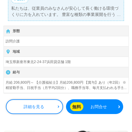
私たちは、従業員のみなさんが安心して長く働ける環境づ
くりに力を入れています。 豊富な種類の事業展開を行う
SOMPOケアなら、ご希望に合った求人が見つかるはずで
す！
形態
訪問介護
地域
埼玉県新座市東北2-24-37浜田貸店舗 1階
給与
月給 206,800円～ 【介護福祉士】月給206,800円 【賞与】あり（年2回） ※
精皆勤手当、日祝手当（月平均2回分）、職務手当等、毎月支払われる手当
を含みます。 ■精皆勤手当…6,000円/月 ■職務手当…5,000円/月 ■日祝手当…
2,000円/回 ◎残業時は別途時間外手当支給（超過1分～）
無料
詳細を見る
お問合せ