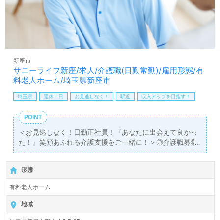
新座市
サニーライフ新座/求人/介護職(日勤常勤)/雇用形態/有
料老人ホーム/埼玉県新座市
埼玉県
週休二日
お見逃しなく！
駅近
収入アップを目指す！
POINT
＜お見逃しなく！日勤正社員！『あなたに出会えて良かっ
た！』笑顔あふれる介護支援をご一緒に！＞◎介護職募集
◎
【月給195,000円～223,000円/賞与2回】＊初任者研修以上
形態
有資格者向け求人＊『新座駅』徒歩4分。
有料老人ホーム
入居定員100名（100室/全室個室）『有料老人ホームサニ
ーライフ新座』株式会社川島コーポレーション（本社：千
地域
葉県君津市）様の運営です。従業員数6,700名以上、全国