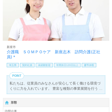
新座市
介護職 ＳＯＭＰＯケア 新座志木 訪問介護(正社
員)＊
埼玉県
契約社員
未経験歓迎
年間休日120日以上
慶弔休暇
POINT
私たちは、従業員のみなさんが安心して長く働ける環境づ
くりに力を入れています。 豊富な種類の事業展開を行う
SOMPOケアなら、ご希望に合った求人が見つかるはずで
す！
形態
訪問介護