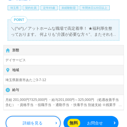
埼玉県
契約社員
定年65歳
未経験歓迎
年間休日120日以上
POINT
＼(^o^)／アットホームな職場で高定着率！ ★福利厚生整
っております。 何よりも“介護が必要な方々”、またそれを
支える“介護者の方々”が、「そのひとらしく、ゆったり、
のびのびと」できるような質の高い介護サービスに取り組
形態
んでいます！
デイサービス
地域
埼玉県新座市あたご3-7-12
給与
月給 201,000円?325,000円 ・給与201,000円～325,000円 （処遇改善手当
含む） ・資格手当 ・役職手当 ・通勤手当 ・扶養手当 別途支給 ※残業手
当：法定通り 賞与あり 昇給あり
無料
詳細を見る
お問合せ