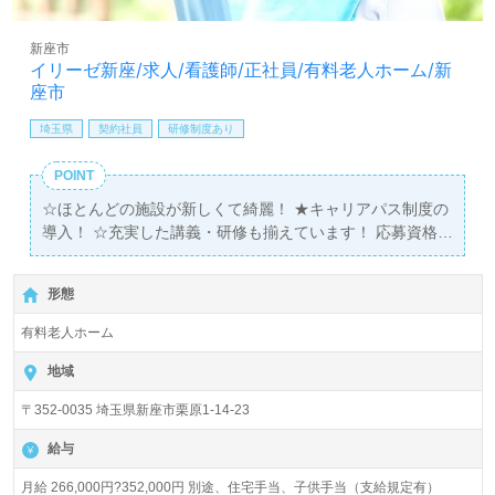
新座市
イリーゼ新座/求人/看護師/正社員/有料老人ホーム/新
座市
埼玉県
契約社員
研修制度あり
POINT
☆ほとんどの施設が新しくて綺麗！ ★キャリアパス制度の
導入！ ☆充実した講義・研修も揃えています！ 応募資格
は、第一に当社企業理念に共感して頂けること、そして人
柄で判断いたします。
形態
有料老人ホーム
地域
〒352-0035 埼玉県新座市栗原1-14-23
給与
月給 266,000円?352,000円 別途、住宅手当、子供手当（支給規定有）