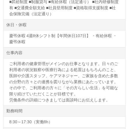
■昇給制度 ■制服貸与 ■有給休暇（法定通り） ■社内研修制度
有 ■交通費全額支給 ■社員登用制度 ■資格取得支援制度 ■社
会保険完備（法定通り）
休日・休暇
慶弔休暇 4週8休シフト制【年間休日107日】 ・有給休暇 ・
慶弔休暇
仕事内容
ご利用者の健康管理がメインのお仕事となります。日々のご
利用者の状況観察や医療行為による処置はもちろんのこと、
医師や介護スタッフ、ケアマネジャー、ご家族を含めた多数
の分野の方々との連携を図りながら業務にあたっています。
その中で、ご利用者の方々に「その方らしい生活」を可能な
限り続けていただくことが目標です。
労働条件の詳細につきましては面談時にお伝えします。
勤務時間
8:30～17:30（実働8h）