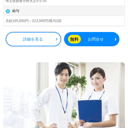
埼玉県新座市野火止5-5-35
に145ヶ所以上の介護付き有料老人ホーム、デイサービス
を展開されています。ご入社された方から＊入社して良か
給与
った！＊のお声も届く事業所様。理念は『がんばりすぎな
い勇気』を掲げていらっしゃる企業様です。
月給195,000円～223,000円/賞与2回
◎『介護職に就いたきっかけをいつもわたしの真ん中に』
あなたの仕事がご利用者様の笑顔をつくります！◎
無料
詳細を見る
お問合せ
看護助手や介護職経験のある方をお迎えします。各種研修
プログラムも充実！幅広い年代層の方が活躍中の事業所様
です。豊富なキャリアパス、再雇用制度で70歳就業を目指
せる人事制度、収入アップを目指せる給与/評価制度、住宅
手当等の手厚い福利厚生もおすすめポイント！『ご利用者
様のお役に立ちたい、資格/経験を活かしたい』『やりがい
を感じながら働きたい』『日勤正社員で働きたい』『ワー
クライフバランスを充実させたい』『転職で収入アップを
目指したい』『施設形態、環境、働き方を変えて仕事をし
たい』等の方も大歓迎です。働き方や募集詳細等、担当コ
ンサルタントよりご案内します。お問い合わせも遠慮なく
お願いします。
医療/福祉業界の正社員/パート求人探しは【ウィルオブ介