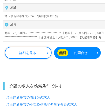
地域
埼玉県新座市東北2-24-37浜田貸店舗 1階
給与
月給 172,900円～ *************************** 【月給】172,900円～201,800円
*************************** 【介護福祉士】月給201,800円 【実務者研修】月
給187,400円 【初任者研修】月給172,900円 【賞与】あり（年2回） ※精皆
勤手当、日祝手当（月平均2回分）等、毎月支払われる手当を含みます。 ■
精皆勤手当…6,000円/月 ■日祝手当…2,000円/回 ◎残業時は別途時間外手当
無料
詳細を見る
お問合せ
支給（超過1分～）
介護の求人を検索条件で探す
埼玉県新座市の看護師の求人
埼玉県新座市の小規模多機能型居宅介護の求人