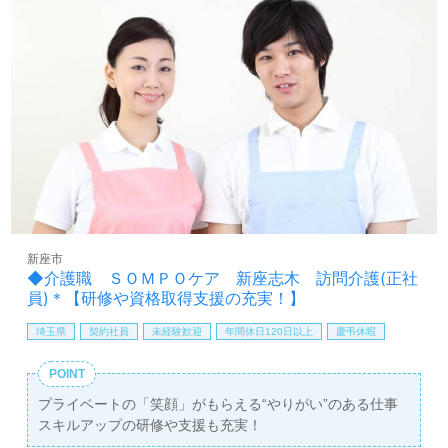
新座市
◆介護職 ＳＯＭＰＯケア 新座志木 訪問介護(正社
員)＊【研修や資格取得支援の充実！】
埼玉県
契約社員
未経験歓迎
年間休日120日以上
慶弔休暇
POINT
プライベートの「笑顔」がもらえる“やりがい”のある仕事
スキルアップの研修や支援も充実！