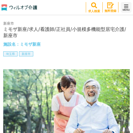
MENU
無料登録
求人検索
新座市
ミモザ新座/求人/看護師/正社員/小規模多機能型居宅介護/
新座市
施設名：
ミモザ新座
埼玉県
新座市