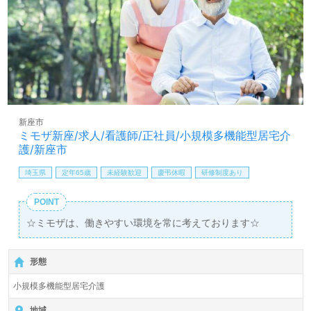
新座市
ミモザ新座/求人/看護師/正社員/小規模多機能型居宅介
護/新座市
埼玉県
定年65歳
未経験歓迎
慶弔休暇
研修制度あり
POINT
☆ミモザは、働きやすい環境を常に考えております☆
形態
小規模多機能型居宅介護
地域