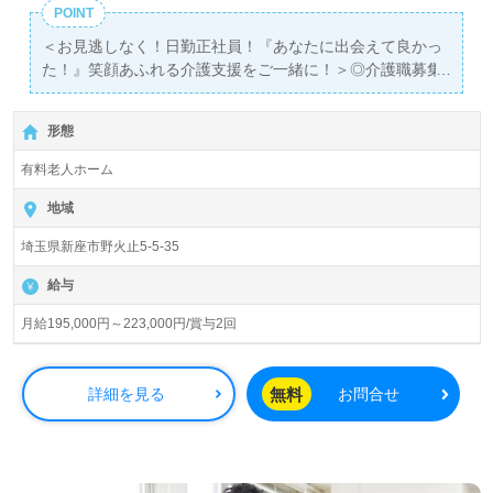
POINT
＜お見逃しなく！日勤正社員！『あなたに出会えて良かっ
た！』笑顔あふれる介護支援をご一緒に！＞◎介護職募集
◎
【月給195,000円～223,000円/賞与2回】＊初任者研修以上
形態
有資格者向け求人＊『新座駅』徒歩4分。
有料老人ホーム
入居定員100名（100室/全室個室）『有料老人ホームサニ
ーライフ新座』株式会社川島コーポレーション（本社：千
地域
葉県君津市）様の運営です。従業員数6,700名以上、全国
埼玉県新座市野火止5-5-35
に145ヶ所以上の介護付き有料老人ホーム、デイサービス
を展開されています。ご入社された方から＊入社して良か
給与
った！＊のお声も届く事業所様。理念は『がんばりすぎな
い勇気』を掲げていらっしゃる企業様です。
月給195,000円～223,000円/賞与2回
◎『介護職に就いたきっかけをいつもわたしの真ん中に』
あなたの仕事がご利用者様の笑顔をつくります！◎
無料
詳細を見る
お問合せ
看護助手や介護職経験のある方をお迎えします。各種研修
プログラムも充実！幅広い年代層の方が活躍中の事業所様
です。豊富なキャリアパス、再雇用制度で70歳就業を目指
せる人事制度、収入アップを目指せる給与/評価制度、住宅