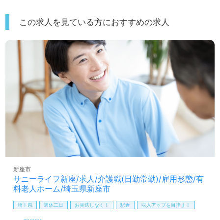
この求人を見ている方におすすめの求人
新座市
サニーライフ新座/求人/介護職(日勤常勤)/雇用形態/有
料老人ホーム/埼玉県新座市
埼玉県
週休二日
お見逃しなく！
駅近
収入アップを目指す！