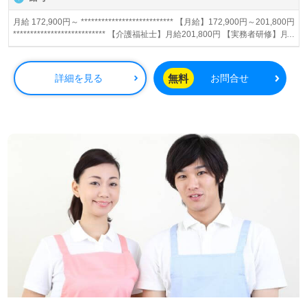
月給 172,900円～ *************************** 【月給】172,900円～201,800円
*************************** 【介護福祉士】月給201,800円 【実務者研修】月
給187,400円 【初任者研修】月給172,900円 【賞与】あり（年2回） ※精皆
勤手当、日祝手当（月平均2回分）等、毎月支払われる手当を含みます。 ■
精皆勤手当…6,000円/月 ■日祝手当…2,000円/回 ◎残業時は別途時間外手当
無料
詳細を見る
お問合せ
支給（超過1分～）