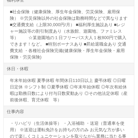
■社会保険（健康保険、厚生年金保険、労災保険、雇用保
険） ※労災保険以外の社会保険は勤務時間などで異なります
■交通費支給（上限30,000円/月） ■福利厚生施設あり ■レジ
ャー施設等の割引制度あり（水族館、遊園地、ファミレス
等） ☆某遊園地の１日フリーパス大人１枚800円で購入
できます！など。 ■特別ボーナスあり ■昇給退職金あり 交通
費支給 ・各種社会保険完備(健康保険・厚生年金保険・雇用
保険・労災保険)
休日・休暇
年末年始休暇 夏季休暇 年間休日110日以上 慶弔休暇 ◎日曜
日定休 ※シフト制 ◎夏季休暇 ◎年末年始休暇 ◎年次有給休
暇は勤務日数により付与日数変動あり ◎その他法定休暇（産
前後休暇、育児休暇 等）
仕事内容
・リハビリ（生活体操等） ・入浴補助 ・送迎（普通車を使
用） ※送迎は運転免許をお持ちの方のみ お元気な方が多い
ので楽しくコミュニケーションを取りながら業務に当たる事