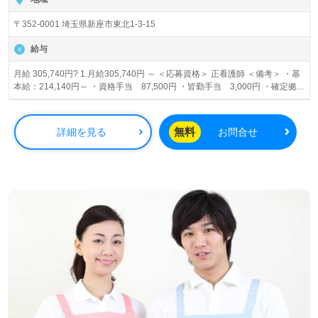
〒352-0001 埼玉県新座市東北1-3-15
給与
月給 305,740円? 1.月給305,740円 ～ ＜応募資格＞ 正看護師 ＜備考＞ ・基
本給：214,140円～ ・資格手当 87,500円 ・皆勤手当 3,000円 ・確定拠出
年金 1,100円 ※基本給には経歴加算あり。 2.月給273,240円 ～ ＜応募資格
＞ 准看護師 ＜備考＞ ・基本給：214,140円～ ・資格手当 55,000円 ・皆勤
手当 3,000円 ・確定拠出年金 1,100円 ※基本給には経歴加算あり。 【別
無料
詳細を見る
お問合せ
途支給】 ・残業代（時間外労働時間による） ・賞与年2回（基本給の0.25ヶ
月×2) ・家族手当（配偶者がいれば10,000円、子供１人につき5,000円）