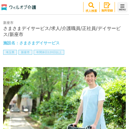
MENU
無料登録
求人検索
新座市
さまさまデイサービス/求人/介護職員/正社員/デイサービ
ス/新座市
施設名：
さまさまデイサービス
埼玉県
新座市
年間休日120日以上