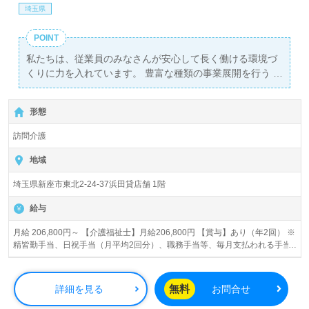
埼玉県
POINT
私たちは、従業員のみなさんが安心して長く働ける環境づ
くりに力を入れています。 豊富な種類の事業展開を行う
SOMPOケアなら、ご希望に合った求人が見つかるはずで
す！
形態
訪問介護
地域
埼玉県新座市東北2-24-37浜田貸店舗 1階
給与
月給 206,800円～ 【介護福祉士】月給206,800円 【賞与】あり（年2回） ※
精皆勤手当、日祝手当（月平均2回分）、職務手当等、毎月支払われる手当
を含みます。 ■精皆勤手当…6,000円/月 ■職務手当…5,000円/月 ■日祝手当…
2,000円/回 ◎残業時は別途時間外手当支給（超過1分～）
無料
詳細を見る
お問合せ