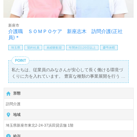
新座市
介護職 ＳＯＭＰＯケア 新座志木 訪問介護(正社
員)＊
埼玉県
契約社員
未経験歓迎
年間休日120日以上
慶弔休暇
POINT
私たちは、従業員のみなさんが安心して長く働ける環境づ
くりに力を入れています。 豊富な種類の事業展開を行う
SOMPOケアなら、ご希望に合った求人が見つかるはずで
す！
形態
訪問介護
地域
埼玉県新座市東北2-24-37浜田貸店舗 1階
給与