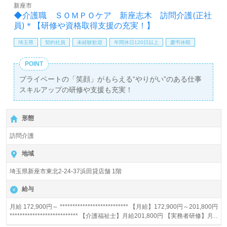
新座市
◆介護職 ＳＯＭＰＯケア 新座志木 訪問介護(正社
員)＊【研修や資格取得支援の充実！】
埼玉県
契約社員
未経験歓迎
年間休日120日以上
慶弔休暇
POINT
プライベートの「笑顔」がもらえる“やりがい”のある仕事
スキルアップの研修や支援も充実！
形態
訪問介護
地域
埼玉県新座市東北2-24-37浜田貸店舗 1階
給与
月給 172,900円～ *************************** 【月給】172,900円～201,800円
*************************** 【介護福祉士】月給201,800円 【実務者研修】月
給187,400円 【初任者研修】月給172,900円 【賞与】あり（年2回） ※精皆