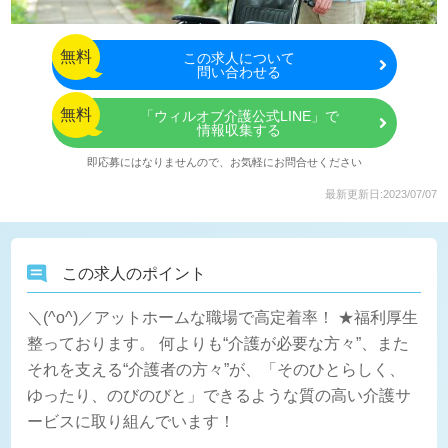
無料
この
求人について
問い合わせる
無料
「ウィルオブ介護公式LINE」で
情報収集する
即応募にはなりませんので、お気軽にお問合せください
最新更新日:2023/07/07
この求人のポイント
＼(^o^)／アットホームな職場で高定着率！ ★福利厚生
整っております。 何よりも“介護が必要な方々”、また
それを支える“介護者の方々”が、「そのひとらしく、
ゆったり、のびのびと」できるような質の高い介護サ
ービスに取り組んでいます！