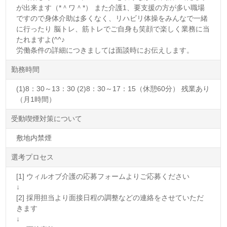
が出来ます（*＾ワ＾*） また介護1、要支援の方が多い職場
ですので身体介助は多くなく、リハビリ体操をみんなで一緒
に行ったり 脳トレ、筋トレでご自身も笑顔で楽しく業務に当
たれますよ(^^♪
労働条件の詳細につきましては面談時にお伝えします。
勤務時間
(1)8：30～13：30 (2)8：30～17：15（休憩60分） 残業あり
（月1時間）
受動喫煙対策について
敷地内禁煙
選考プロセス
[1] ウィルオブ介護の応募フォームよりご応募ください
↓
[2] 採用担当より面接日程の調整などの連絡をさせていただ
きます
↓