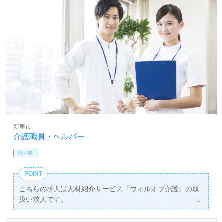
手当等の手厚い福利厚生もおすすめポイント！『ご利用者
様のお役に立ちたい、資格/経験を活かしたい』『やりがい
を感じながら働きたい』『日勤正社員で働きたい』『ワー
クライフバランスを充実させたい』『転職で収入アップを
目指したい』『施設形態、環境、働き方を変えて仕事をし
たい』等の方も大歓迎です。働き方や募集詳細等、担当コ
ンサルタントよりご案内します。お問い合わせも遠慮なく
お願いします。
医療/福祉業界の正社員/パート求人探しは【ウィルオブ介
護】＊求人情報収集、将来的に検討の方も遠慮なく＊
LINE、メール、お電話などご希望に応じてお問い合わせ/ご
新座市
相談可能です。転職相談、求人紹介、年収交渉など完全無
介護職員・ヘルパー
料サービスをご利用いただけます。＜非公開求人も取扱い
あり！＞"転職支援"のプロと一緒に転職活動！お問い合わ
埼玉県
せお待ちしております。
POINT
こちらの求人は人材紹介サービス『ウィルオブ介護』の取
扱い求人です。
詳細に関してお気軽にご相談ください♪
【無料】で皆さんの転職活動をサポートいたします。