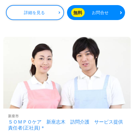
勤手当、日祝手当（月平均2回分）等、毎月支払われる手当を含みます。 ■
精皆勤手当…6,000円/月 ■日祝手当…2,000円/回 ◎残業時は別途時間外手当
無料
詳細を見る
お問合せ
支給（超過1分～）
新座市
ＳＯＭＰＯケア 新座志木 訪問介護 サービス提供
責任者(正社員)＊