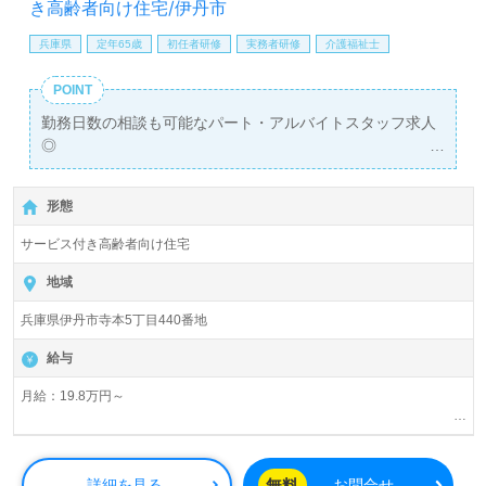
き高齢者向け住宅/伊丹市
兵庫県
定年65歳
初任者研修
実務者研修
介護福祉士
POINT
勤務日数の相談も可能なパート・アルバイトスタッフ求人
◎
時給も高めなので稼ぎたい方にもおすすめ♪
形態
サービス付き高齢者向け住宅
地域
兵庫県伊丹市寺本5丁目440番地
給与
月給：19.8万円～
時給1116円～1180円
無料
詳細を見る
お問合せ