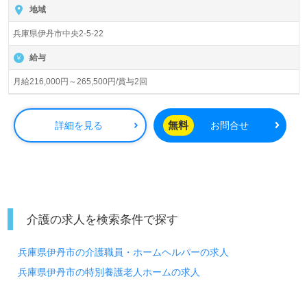
社ベネッセスタイルケアBenesse Style Care Co.,Ltd. （本
地域
社：東京都西新宿） 様の運営です。従業員18,200人以上、
兵庫県伊丹市中央2-5-22
26年の実績、全国に350拠点以上の有料老人ホーム、教育/
学童領域で事業展開されています。業界トップクラスの施
給与
設数を誇り、ワンランク上の介護サービスをご提供。資格
支援制度や教育研修プログラムも充実。『入社してよかっ
月給216,000円～265,500円/賞与2回
た！』のお声も届く企業様です。
◎誰かのお役に立つ仕事×はたらくをわたしらしく！『こ
無料
詳細を見る
お問合せ
れからのキャリアが楽しみになる』輝く未来を描いてみま
せんか◎
看護助手や介護職経験のある方はもちろん、これから介護
職を目指される方も幅広く募集します。風通しの良い職場
環境、あたたかな雰囲気の事業所様です。就職後『資格支
援制度活用で資格を取得した、自分の仕事にありがとうと
介護の求人を検索条件で探す
言ってもらえて嬉しかった、新たな目標ができた』と嬉し
いお声も。それぞれの成長に合った資格支援制度や充実の
兵庫県伊丹市の介護職員・ホームヘルパーの求人
教育研修プログラムもおすすめポイント！『ご利用者様の
お役に立ちたい、喜んでもらいたい』『資格取得を目指し
兵庫県伊丹市の特別養護老人ホームの求人
ている、知識や経験を深めたい』『転職でキャリアチェン
ジ、キャリアアップを実現したい』『やりがいを感じなが