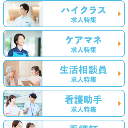
ら働きたい』『施設形態、働き方、環境を変えて仕事をし
たい』等の方も大歓迎です！募集詳細や選考フロー等、担
当コンサルタントよりご案内します。お問い合わせも遠慮
なくお願いします。
医療/福祉業界の正社員/パート求人探しは【ウィルオブ介
護】＊求人情報収集、将来的に検討の方も遠慮なく＊
LINE、メール、お電話などご希望に応じてお問い合わせ/ご
相談可能です。転職相談、求人紹介、年収交渉など完全無
料サービスをご利用いただけます。＜非公開求人も取扱い
あり！＞"転職支援"のプロと一緒に転職活動！お問い合わ
せお待ちしております。