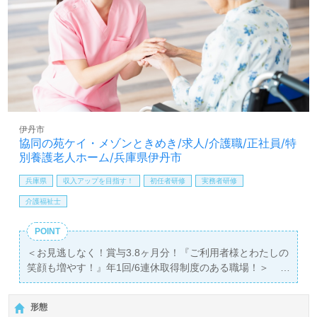
の考えや気持ちを率直に話せる環境面も嬉しいポイント！
『ご利用者様に喜んでもらいたい、資格/経験を活かした
い』『働きながらキャリアアップを実現したい』『働きが
いを感じながら仕事をしたい』『転職で施設形態や環境を
変えて働きたい』等の方も大歓迎です！募集詳細等、担当
コンサルタントよりご案内します。お問い合わせも遠慮な
くお願いします。
全国の求人ご紹介！医療/福祉業界の正社員/パート求人探
伊丹市
しは【ウィルオブ介護】＊求人情報収集、将来的に検討の
協同の苑ケイ・メゾンときめき/求人/介護職/正社員/特
方も遠慮なく＊
別養護老人ホーム/兵庫県伊丹市
LINE、メール、お電話などご希望に応じてお問い合わせ/ご
相談可能です。転職相談、求人紹介、年収交渉など完全無
兵庫県
収入アップを目指す！
初任者研修
実務者研修
料サービスをご利用いただけます。＜非公開求人も取扱い
介護福祉士
あり！＞"転職支援"のプロと一緒に転職活動！お問い合わ
せお待ちしております。
POINT
＜お見逃しなく！賞与3.8ヶ月分！『ご利用者様とわたしの
笑顔も増やす！』年1回/6連休取得制度のある職場！＞
◎介護職/正社員募集◎【月給230,000円～265,000円】＊
初任者以上有資格者向け求人＊『伊丹駅』徒歩15分。
形態