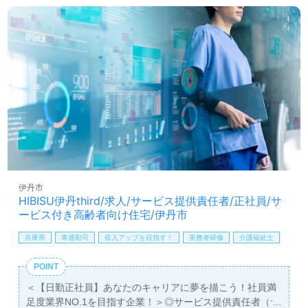
伊丹市
HIBISU伊丹third/求人/サービス提供責任者/正社員/サ
ービス付き高齢者向け住宅/伊丹市
兵庫県
車通勤可
収入アップを目指す！
実務者研修
介護福祉士
POINT
＜【日勤正社員】あなたのキャリアに夢を描こう！社員満
足度業界NO.1を目指す企業！＞◎サービス提供責任者（サ