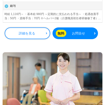
給与
時給 1,116円～ ・基本給 980円 ～定期的に支払われる手当～ ・処遇改善手
当：50円 ・資格手当：70円 ※ヘルパー2級（介護職員初任者研修修了者）
の場合 ・送迎手当：50円 ・地域手当：10円 ・日祝手当：100円/時間 ※資
格手当は、資格による ※試用期間中の給与の変動なし
無料
詳細を見る
お問合せ