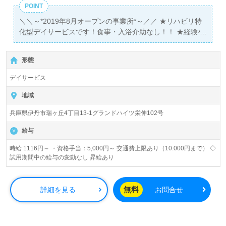
POINT
＼＼～*2019年8月オープンの事業所*～／／ ★リハビリ特
化型デイサービスです！食事・入浴介助なし！！ ★経験や
資格は不問！一緒に事業所を盛り上げていきましょう♪
形態
デイサービス
地域
兵庫県伊丹市瑞ヶ丘4丁目13-1グランドハイツ栄伸102号
給与
時給 1116円～ ・資格手当：5,000円～ 交通費上限あり（10.000円まで） ◇
試用期間中の給与の変動なし 昇給あり
無料
詳細を見る
お問合せ