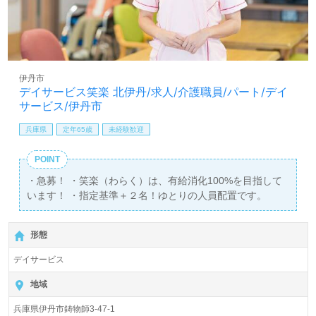
伊丹市
デイサービス笑楽 北伊丹/求人/介護職員/パート/デイ
サービス/伊丹市
兵庫県
定年65歳
未経験歓迎
POINT
・急募！ ・笑楽（わらく）は、有給消化100%を目指して
います！ ・指定基準＋２名！ゆとりの人員配置です。
形態
デイサービス
地域
兵庫県伊丹市鋳物師3-47-1