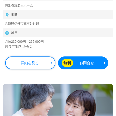
入所定員94名（従来型個室/多床室）『特別養護老人ホーム
特別養護老人ホーム
協同の苑ケイ・メゾンときめき』社会福祉法人協同の苑
（本部：神戸市東灘区）様の運営です。兵庫県内を中心に
地域
特別養護老人ホーム、訪問看護/介護、訪問リハビリテーシ
兵庫県伊丹市森本1-8-19
ョン、デイサービス、ショートステイ、グループホーム、
小規模多機能型居宅介護支援事業を展開されています。
給与
◎地域行事等も積極的参加！ご利用者様の毎日の『ときめ
月給230,000円～265,000円
賞与年2回3.8か月分
き』のある生活をプロデュースされている事業所様！◎
看護助手や介護職経験のある方をお迎えします。特別養護
老人ホームでの勤務経験は問いません。明るい職場環境、
無料
詳細を見る
お問合せ
『現場力』を高める取り組み、各種教育研修プログラム、
職員様同士のあたたかなサポート体制もうれしいポイン
ト！『ご利用者様のお役に立ちたい、資格/経験を活かした
い』『介護知識や技術力を高めたい』『仕事時間に喜びや
笑顔を増やしたい』『転職で施設形態や環境を変えて働き
たい』等の方も大歓迎です！募集詳細等、担当コンサルタ
ントよりご案内します。お問い合わせも遠慮なくお願いし
ます。
全国の求人ご紹介！医療/福祉業界の正社員/パート仕事探