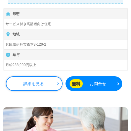
責）/正社員募集◎【月給288,990円以上】＊実務者研修以
上有資格者向け求人＊『中山寺駅』より路線バス、お車通
形態
勤可能です。
サービス付き高齢者向け住宅
入居定員76名（76室/全室個室）『HIBISU（ハイビス）伊
丹third』株式会社BISCUSS（ビスカス）本社：大阪府大阪
地域
市様の運営です。従業員数450名以上、大阪府、兵庫県を
兵庫県伊丹市森本8-120-2
中心に26拠点の有料老人ホーム、サービス付き高齢者向け
住宅、訪問看護/介護、訪問鍼灸、あんま指圧マッサージを
給与
展開されています。スローガンは『人にやさしい施設』
『最高の笑顔と最高のサービスをご提供』を掲げられる企
月給288,990円以上
業様です。
◎スローガンは『人にやさしい施設、最高の笑顔と最高の
無料
詳細を見る
お問合せ
サービスをご提供』。新たなステージであなたらしく働き
ませんか！◎
看護助手や介護職経験をベースにサービス提供責任者経験
のある方をお迎えします。サービス提供責任者として、介
護計画の作成、ご利用者様/ご家族様との面談、ケアマネジ
ャーとの調整、介護職員サポート業務全般をお願いしま
す。明るく活気ある雰囲気、協力し合える仲間たち、自分