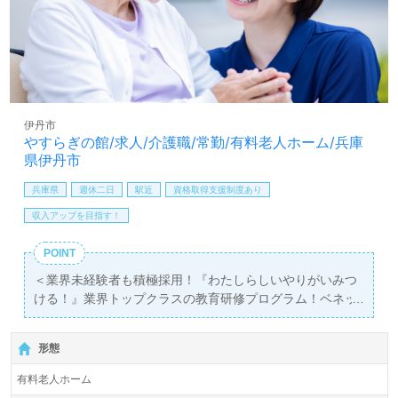
しは【ウィルオブ介護】＊求人情報収集、将来的に検討の
方も遠慮なく＊
LINE、メール、お電話などご希望に応じてお問い合わせ/ご
相談可能です。転職相談、求人紹介、年収交渉など完全無
料サービスをご利用いただけます。＜非公開求人も取扱い
あり！＞"転職支援"のプロと一緒に転職活動！お問い合わ
せお待ちしております。
伊丹市
やすらぎの館/求人/介護職/常勤/有料老人ホーム/兵庫
県伊丹市
兵庫県
週休二日
駅近
資格取得支援制度あり
収入アップを目指す！
POINT
＜業界未経験者も積極採用！『わたしらしいやりがいみつ
ける！』業界トップクラスの教育研修プログラム！ベネッ
セグループ！＞
【月給216,000円～265,500円/賞与2回】＊初任者研修以上
形態
有資格者向け求人＊『伊丹駅』徒歩2分。
有料老人ホーム
定員75名（65室/全室個室）『やすらぎの館』株式会社会