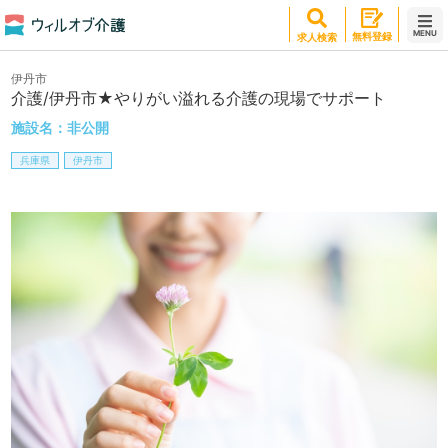
MENU
無料登録
求人検索
伊丹市
介護/伊丹市★やりがい溢れる介護の現場でサポート
施設名：
非公開
兵庫県
伊丹市