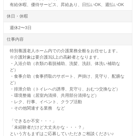
有給休暇、優待サービス、昇給あり、日払いOK、週払いOK
休日・休暇
週休2〜3日
仕事内容
特別養護老人ホーム内での介護業務全般をお任せします。
※介護対象は要介護3以上の高齢者となります。
・入浴介助（衣類の着脱補助、洗髪、洗顔、体洗い補助な
ど）
・食事介助（食事摂取のサポート、声掛け、見守り、配膳な
ど）
・排泄介助（トイレへの誘導、見守り、おむつ交換など）
・環境整備（居室内清掃、共用部分清掃など）
・レク、行事、イベント、クラブ活動
・その他関連する業務 など
「できるか不安・・・」
「未経験者だけど大丈夫かな・・・？」
という方もまずはご応募していただきご相談ください♪