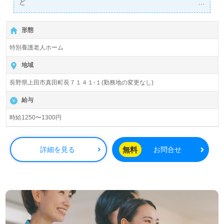
ど
弊社担当が1対1であなたをサポートします！
形態
特別養護老人ホーム
地域
長野県上田市真田町長７１４１-１(勤務地の変更なし)
給与
時給1250〜1300円
無料
詳細を見る
お問合せ