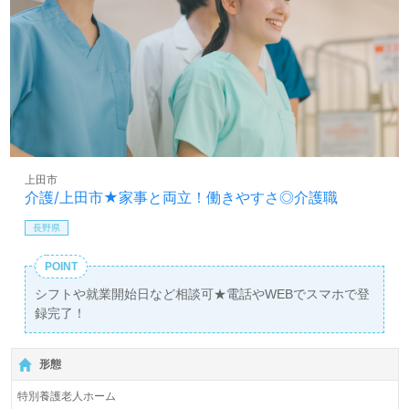
上田市
介護/上田市★家事と両立！働きやすさ◎介護職
長野県
POINT
シフトや就業開始日など相談可★電話やWEBでスマホで登
録完了！
形態
特別養護老人ホーム