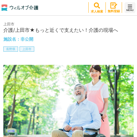
MENU
無料登録
求人検索
上田市
介護/上田市★もっと近くで支えたい！介護の現場へ
施設名：
非公開
長野県
上田市