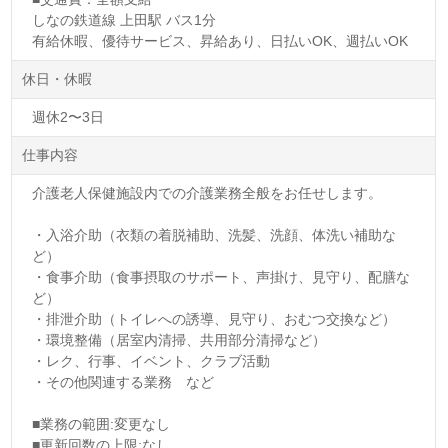
しなの鉄道線 上田駅 バス1分
有給休暇、優待サービス、昇給あり、日払いOK、週払いOK
休日・休暇
週休2〜3日
仕事内容
介護老人保健施設内での介護業務全般をお任せします。
・入浴介助（衣類の着脱補助、洗髪、洗顔、体洗い補助な
ど）
・食事介助（食事摂取のサポート、声掛け、見守り、配膳な
ど）
・排泄介助（トイレへの誘導、見守り、おむつ交換など）
・環境整備（居室内清掃、共用部分清掃など）
・レク、行事、イベント、クラブ活動
・その他関連する業務 など
■業務の範囲:変更なし
■更新回数の上限:なし