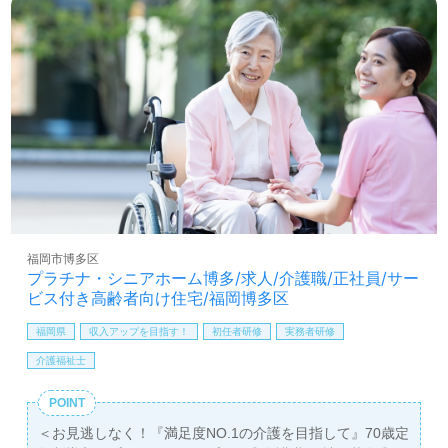
換等の風通しの良さもうれしいポイント！『ご利用者様の
お役に立ちたい、資格/経験を活かしたい』『仕事とプライ
ベートを両立させたい』『あたたかな職場環境で働きた
い』『介護知識や技術力を高めたい』『やりがいを感じな
がら働きたい』『転職で施設形態や環境を変えて働きた
い』等の方も大歓迎です。募集詳細等、担当コンサルタン
トよりご案内します。お問い合わせも遠慮なくお願いしま
す。
医療/福祉業界の正社員/パート仕事探しは【ウィルオブ介
護】＊求人情報収集、将来的に検討の方も遠慮なく＊
LINE、メール、お電話などご希望に応じてお問い合わせ/ご
福岡市博多区
相談可能です。転職相談、求人紹介、年収交渉など完全無
プラチナ・シニアホーム博多/求人/介護職/正社員/サー
料サービスをご利用いただけます。＜非公開求人も取扱い
ビス付き高齢者向け住宅/福岡博多区
あり！＞"転職支援"のプロと一緒に転職活動！お問い合わ
せお待ちしております。
福岡県
収入アップを目指す！
初任者研修
実務者研修
介護福祉士
POINT
＜お見逃しなく！『満足度NO.1の介護を目指して』70歳定