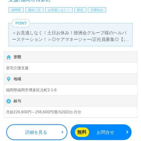
福岡県
週休二日
お見逃しなく！
駅近
日曜休み
POINT
＜お見逃しなく！土日お休み！徳洲会グループ様のヘルパ
ーステーション！＞◎ケアマネージャー/正社員募集◎【月
給226,600円～256,600円/賞与2回】＊介護支援専門員、主
任介護支援専門員有資格者向け求人＊『南福岡駅』徒歩3
形態
分。お車通勤可能です。
居宅介護支援
『アンリ南福岡』徳洲会グループ/株式会社ケアネット徳洲
会 （本社：東京都千代田区）様の運営です。従業員数930
地域
名以上、北海道、山形県、宮城県、新潟県、東京都、神奈
福岡県福岡市博多区元町2-1-6
川県、千葉県、大阪府、鹿児島県に有料老人ホーム、デイ
サービス、訪問看護/介護、ヘルパーステーション、居宅介
給与
護支援、グループホーム、サービス付き高齢者向け住宅を
展開されています。
月給226,600円～256,600円/賞与2回3か月分
◎ご利用者様の『The best quality of life ～人生最良のひと
とき～』に、あなたらしさとご経験を活かしませんか◎
無料
詳細を見る
お問合せ
居宅または施設等でケアマネージャー経験のある方をお迎