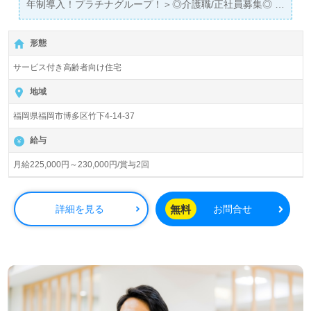
年制導入！プラチナグループ！＞◎介護職/正社員募集◎
【月給225,000円～230,000円/賞与2回】＊初任者研修以上
有資格者向け求人＊『竹下駅』徒歩1分。
形態
入居定員60名（43室/全室個室）『プラチナ・シニアホー
サービス付き高齢者向け住宅
ム博多』プラチナグループ/株式会社レイクス２１（本社：
東京都千代田区） 様の運営です。従業員数1,160名
地域
（2024.8月現在）、東京都、千葉県、埼玉県、神奈川県、
福岡県福岡市博多区竹下4-14-37
静岡県、京都府、兵庫県、福岡県を中心にサービス付き高
齢者向け住宅、有料老人ホーム、グループホーム、デイサ
給与
ービス、ショートステイ、訪問看護/介護、介護用品レンタ
ル事業等を展開されています。社是は『安心、安全思いや
月給225,000円～230,000円/賞与2回
りの介護・看護』を掲げる企業様です。
◎『いろいろな面で働きやすい、仕事を通じて自分の笑顔
無料
詳細を見る
お問合せ
も増えました、新たな目標ができました』等のお声も届く
事業所様！◎
看護助手や介護職経験のある方をお迎えします。24時間看
護職員様常駐、1階フロアにはコンビニエンスストアの入
る事業所様です。話しやすい管理者様在籍中！一体感のあ
るチーム力も働くあなたのモチベーションに！『ご利用者
様とコミュニケーションを多く図りたい、笑顔を増やした