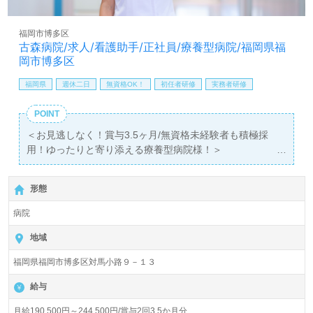
LINE、メール、お電話などご希望に応じてお問い合わせ/ご
相談可能です。転職相談、求人紹介、年収交渉など完全無
福岡市博多区
料サービスをご利用いただけます。＜非公開求人も取扱い
古森病院/求人/看護助手/正社員/療養型病院/福岡県福
あり！＞"転職支援"のプロと一緒に転職活動！お問い合わ
岡市博多区
せお待ちしております。
福岡県
週休二日
無資格OK！
初任者研修
実務者研修
POINT
＜お見逃しなく！賞与3.5ヶ月/無資格未経験者も積極採
用！ゆったりと寄り添える療養型病院様！＞
◎看護助手/正社員募集◎【月給190,500円～244,500円】
『天神駅』徒歩20分。
形態
総病床数42床『古森病院』医療法人古森病院様の運営で
病院
す。
福岡県を中心に病院、介護医療院、居宅介護支援事業を展
地域
開されています。
福岡県福岡市博多区対馬小路９－１３
◎『医療/福祉業界で働きたい、自分らしく働きたい、ずっ
給与
と続けられる仕事に就きたい』あなたのこれからを応援し
ます！◎
月給190,500円～244,500円/賞与2回3.5か月分