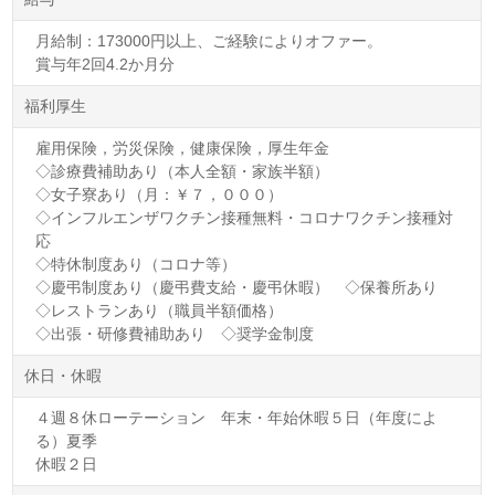
月給制：173000円以上、ご経験によりオファー。
賞与年2回4.2か月分
福利厚生
雇用保険，労災保険，健康保険，厚生年金
◇診療費補助あり（本人全額・家族半額）
◇女子寮あり（月：￥７，０００）
◇インフルエンザワクチン接種無料・コロナワクチン接種対
応
◇特休制度あり（コロナ等）
◇慶弔制度あり（慶弔費支給・慶弔休暇） ◇保養所あり
◇レストランあり（職員半額価格）
◇出張・研修費補助あり ◇奨学金制度
休日・休暇
４週８休ローテーション 年末・年始休暇５日（年度によ
る）夏季
休暇２日