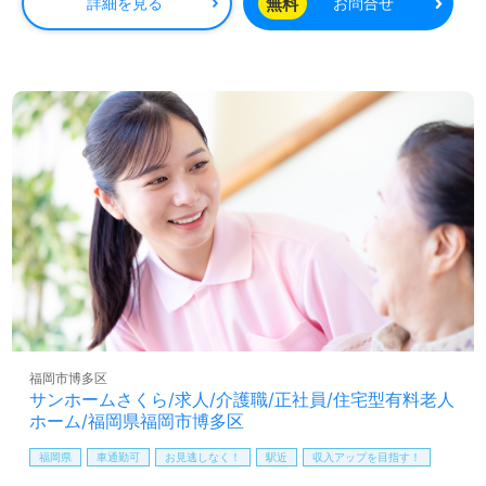
職を目指される方も幅広く募集します。職員様同士の協力
無料
詳細を見る
お問合せ
体制、働きながらスキルアップのできるOJT/研修プログラ
ム、先輩職員様からのあたたかなサポートもうれしいポイ
ント！『ご利用者様のお役に立ちたい、資格/経験を活かし
たい』『ご利用者様のお話しを伺いたい、コミュニケーシ
ョンで笑顔を増やしたい』『働きがいを感じながら仕事を
したい』『比較的介護度低めのサ高住で働きたい』『転職
で施設形態や環境を変えて働きたい』等の方も大歓迎で
す。募集詳細等、担当コンサルタントよりご案内します。
お問い合わせも遠慮なくお願いします。
全国の求人ご紹介！医療/福祉業界の正社員/パート求人探
しは【ウィルオブ介護】＊求人情報収集、将来的に検討の
方も遠慮なく＊
LINE、メール、お電話などご希望に応じてお問い合わせ/ご
相談可能です。転職相談、求人紹介、年収交渉など完全無
料サービスをご利用いただけます。＜非公開求人も取扱い
福岡市博多区
あり！＞"転職支援"のプロと一緒に転職活動！お問い合わ
サンホームさくら/求人/介護職/正社員/住宅型有料老人
せお待ちしております。
ホーム/福岡県福岡市博多区
福岡県
車通勤可
お見逃しなく！
駅近
収入アップを目指す！