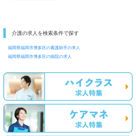
えします。居宅介護支援事業所での勤務経験は問いませ
ん。幅広い年代層の職員様が活躍中！職員様同士の協力体
制、自分の意見や気持ちが伝えやすい職場環境もうれしい
ポイント！『ご利用者様、ご家族様のお気持ちに寄り添っ
たケアプランを作成したい』『資格/経験を活かしたい、専
介護の求人を検索条件で探す
門性を高めたい』『働きがいを感じながら仕事したい』
『転職で施設形態、環境を変えて働きたい』等の方も大歓
福岡県福岡市博多区の看護助手の求人
迎です。次のステージは『徳洲会グループ』様の一員とし
て、ご利用者様の『人生最良のひととき』をプロデュース
福岡県福岡市博多区の病院の求人
しませんか。こちらの求人は＜ケアマネージャー紹介専任
コンサルタント＞より募集詳細をご案内します。お問い合
わせも遠慮なくお願いします。
医療/福祉業界の正社員/パート求人探しは【ウィルオブ介
護】＊求人情報収集、将来的に検討の方も遠慮なく＊
LINE、メール、お電話などご希望に応じてお問い合わせ/ご
相談可能です。転職相談、求人紹介、年収交渉など完全無
料サービスをご利用いただけます。＜非公開求人も取扱い
あり！＞"転職支援"のプロと一緒に転職活動！お問い合わ
せお待ちしております。