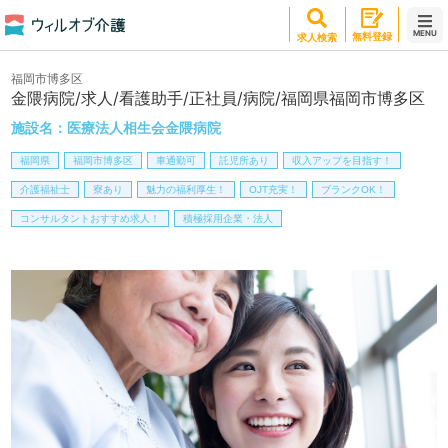
MENU
無料登録
求人検索
福岡市博多区
金隈病院/求人/看護助手/正社員/病院/福岡県福岡市博多区
施設名：
医療法人相生会金隈病院
福岡県
福岡市博多区
車通勤可
託児所あり
収入アップを目指す！
介護福祉士
寮あり
魅力の福利厚生！
OJT充実！
ブランクOK！
コンサルタントおすすめ求人！
積極採用企業・法人