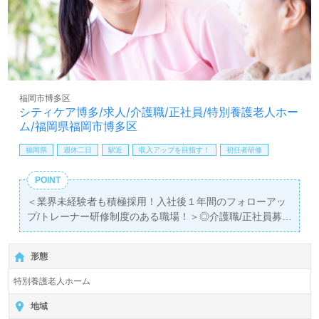
い』『転職で施設形態や環境を変えて働きたい』等の方も
大歓迎です。募集詳細等、担当コンサルタントよりご案内
します。お問い合わせも遠慮なくお願いします。
全国の求人ご紹介！医療/福祉業界の正社員/パート仕事探
しは【ウィルオブ介護】＊求人情報収集、将来的に検討の
方も遠慮なく＊
福岡市博多区
LINE、メール、お電話などご希望に応じてお問い合わせ/ご
シティケア博多/求人/介護職/正社員/特別養護老人ホー
相談可能です。転職相談、求人紹介、年収交渉など完全無
ム/福岡県福岡市博多区
料サービスをご利用いただけます。＜非公開求人も取扱い
あり！＞"転職支援"のプロと一緒に転職活動！お問い合わ
福岡県
週休二日
駅近
収入アップを目指す！
初任者研修
せお待ちしております。
POINT
＜業界未経験者も積極採用！入社後１年間のフォローアッ
プ/トレーナー研修制度のある職場！＞◎介護職/正社員募
集◎
【月給200,000円～250,000円/賞与2回】＊初任者研修以上
形態
有資格者向け求人＊『博多駅』徒歩7分。お車通勤可能で
す。
特別養護老人ホーム
入居定員100名（ユニット型/個室）『シティケア博多』社
地域