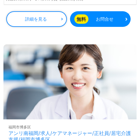
看護助手や介護職経験がある方はもちろん、これから介護
職を目指される方も幅広く募集します。病院での勤務経験
は問いません。幅広い年代層の職員様が活躍中！先輩職員
無料
詳細を見る
お問合せ
様からの温かなサポート、丁寧なOJT、夏季/冬季休暇もう
れしいポイント！『患者様のお役に立ちたい』『資格取得
を目指している、専門性を高めたい』『資格/経験を活かし
たい』『やりがいを感じながら働きたい』『病院で働きた
い』『転職で施設形態や環境を変えて仕事をしたい』等の
方も大歓迎です。働き方や募集詳細等、担当コンサルタン
トよりご案内します。お問い合わせも遠慮なくお願いしま
す。
全国の求人ご紹介！医療/福祉業界の正社員/パート求人探
しは【ウィルオブ介護】＊求人情報収集、将来的に検討の
方も遠慮なく＊
LINE、メール、お電話などご希望に応じてお問い合わせ/ご
相談可能です。転職相談、求人紹介、年収交渉など完全無
料サービスをご利用いただけます。＜非公開求人も取扱い
あり！＞"転職支援"のプロと一緒に転職活動！お問い合わ
福岡市博多区
せお待ちしております。
アンリ南福岡/求人/ケアマネージャー/正社員/居宅介護
支援/福岡市博多区