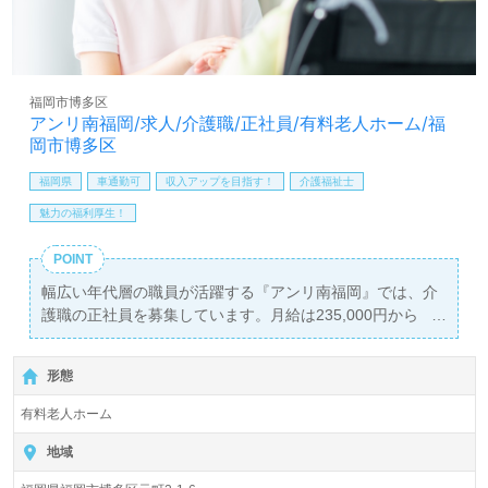
福岡市博多区
アンリ南福岡/求人/介護職/正社員/有料老人ホーム/福
岡市博多区
福岡県
車通勤可
収入アップを目指す！
介護福祉士
魅力の福利厚生！
POINT
幅広い年代層の職員が活躍する『アンリ南福岡』では、介
護職の正社員を募集しています。月給は235,000円から
245,000円で、年2回の賞与も支給されるため、安定した収
入を得られます。国家資格の介護福祉士をお持ちの方を対
形態
象とした求人で、南福岡駅から徒歩4分の好立地に位置
し、車通勤も可能です。
有料老人ホーム
当施設は、全室個室の入居定員119名を誇り、徳洲会グル
地域
ープの一員として優れた介護サービスを提供しています。