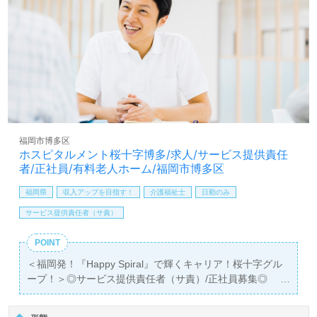
い』『サ高住で働きたい、比較的介護度低めの介護サポー
トに携わりたい』『自分らしいキャリアを描きたい』『働
きがいを感じながら仕事をしたい』『転職で施設形態や環
境を変えて働きたい』等の方も大歓迎です！募集詳細等、
担当コンサルタントよりご案内します。お問い合わせも遠
慮なくお願いします。
【同時募集：あなたのエリアでお探しします】＊職種：介
護職 ＊雇用形態：正社員 ＊資格：初任者研修以上
福岡市博多区
＊積極採用エリア：東京都、千葉県、埼玉県、神奈川県、
ホスピタルメント桜十字博多/求人/サービス提供責任
静岡県、京都府、兵庫県、福岡県
者/正社員/有料老人ホーム/福岡市博多区
詳しくは担当コンサルタントよりご案内します。お問い合
わせも遠慮なくお願いします。
福岡県
収入アップを目指す！
介護福祉士
日勤のみ
サービス提供責任者（サ責）
医療/福祉業界の正社員/パート求人探しは【ウィルオブ介
護】＊求人情報収集、将来的に検討の方も遠慮なく＊
POINT
LINE、メール、お電話などご希望に応じてお問い合わせ/ご
＜福岡発！『Happy Spiral』で輝くキャリア！桜十字グル
相談可能です。転職相談、求人紹介、年収交渉など完全無
ープ！＞◎サービス提供責任者（サ責）/正社員募集◎
料サービスをご利用いただけます。＜非公開求人も取扱い
【月給242,380円～250,000円/賞与3回】＊国家資格介護福
あり！＞"転職支援"のプロと一緒に転職活動！お問い合わ
祉士有資格者向け求人＊『博多駅』徒歩15分。
せお待ちしております。