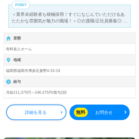
POINT
＜業界未経験者も積極採用！すぐになじんでいただけるあ
たたかな雰囲気が魅力の職場！＞◎介護職/正社員募集◎
【月給211,375円～246,375円/賞与2回】＊初任者研修以上
有資格者向け求人＊『雑餉隈駅』徒歩3分。お車通勤可能
形態
です。
有料老人ホーム
入所定員55名（55室/全室個室）『住宅型有料老人ホーム
サンホームさくら』医療法人鵬志会（本部：福岡県福岡
地域
市）様の運営です。福岡県を中心にクリニック、歯科、サ
福岡県福岡市博多区麦野4-33-24
ービス付き高齢者向け住宅、住宅型有料老人ホーム、デイ
サービス、訪問看護/介護ステーション、巡回サービス事業
給与
を展開されています。
月給211,375円～246,375円/賞与2回
◎天井が高くゆったりとした居室空間で寄り添う！訪問介
護ステーション、デイサービス、巡回サービス併設事業所
様！◎
無料
詳細を見る
お問合せ
看護助手や介護職経験のある方はもちろん、これから介護
職を目指される方も幅広く募集します。24時間看護職員様
常駐の安心環境、職員様同士の抜群のチームワーク、手厚
い福利厚生、各階にスタッフルームを設置！闊達な意見交