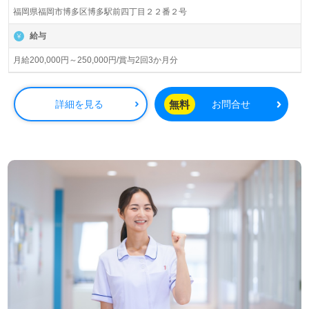
会福祉法人シティ・ケアサービス（本部：福岡県福岡市）
福岡県福岡市博多区博多駅前四丁目２２番２号
様の運営です。福岡県を中心に特別養護老人ホーム、訪問/
通所介護、ショートステイ、グループホーム、居宅介護支
給与
援事業を展開されています。
月給200,000円～250,000円/賞与2回3か月分
◎タブレット入力で業務効率UP！『音声入力』システムも
導入予定！ご利用者様の『できること』にフォーカスされ
る事業所様！◎
無料
詳細を見る
お問合せ
看護助手や介護職経験のある方はもちろん、これから介護
職を目指される方も幅広く募集します。特別養護老人ホー
ムでの勤務経験は問いません。明るい職場環境、職員様同
士の協力体制、住宅手当等の手厚い福利厚生もうれしいポ
イント！『ご利用者様のお役に立ちたい、資格/経験を活か
したい』『資格取得を目指している、介護知識や技術力を
高めたい』『働きがいを感じながら仕事をしたい』『転職
で施設形態や環境を変えて働きたい』等の方も大歓迎で
す。募集詳細等、担当コンサルタントよりご案内します。
お問い合わせも遠慮なくお願いします。
全国の求人ご紹介！医療/福祉業界の正社員/パート求人探
しは【ウィルオブ介護】＊求人情報収集、将来的に検討の
方も遠慮なく＊