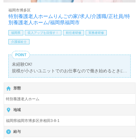
福岡市博多区
特別養護老人ホームりんごの家/求人/介護職/正社員/特
別養護老人ホーム/福岡県福岡市
福岡県
収入アップを目指す！
初任者研修
実務者研修
介護福祉士
POINT
未経験OK!
規模が小さいユニットでのお仕事なので働き始めるときに
も安心できます◎
形態
全国の求人ご紹介！医療/福祉業界の正社員/パート仕事探
しは【ウィルオブ介護】＊求人情報収集、将来的に検討の
特別養護老人ホーム
方も遠慮なく＊
LINE、メール、お電話などご希望に応じてお問い合わせ/ご
地域
相談可能です。転職相談、求人紹介、年収交渉など完全無
福岡県福岡市博多区井相田3-8-1
料サービスをご利用いただけます。＜非公開求人も取扱い
あり！＞"転職支援"のプロと一緒に転職活動！お問い合わ
給与
せお待ちしております。