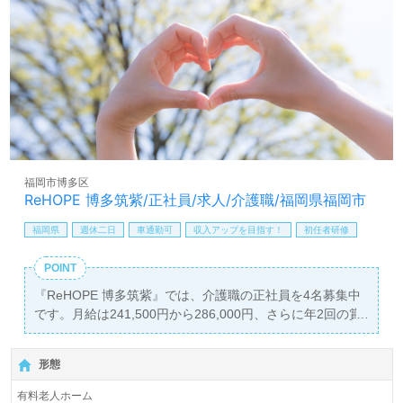
福岡市博多区
ReHOPE 博多筑紫/正社員/求人/介護職/福岡県福岡市
福岡県
週休二日
車通勤可
収入アップを目指す！
初任者研修
POINT
『ReHOPE 博多筑紫』では、介護職の正社員を4名募集中
です。月給は241,500円から286,000円、さらに年2回の賞
与が支給されるため、安定した収入を得ることができま
す。介護業界に未経験の方でも積極的に採用しており、初
形態
任者研修以上の資格をお持ちの方を対象としています。こ
の機会に新たなキャリアをスタートさせるチャンスです。
有料老人ホーム