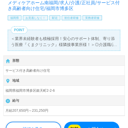
メディケアホーム南福岡/求人/介護/正社員/サービス付
き高齢者向け住宅/福岡市博多区
福岡県
お見逃しなく！
駅近
初任者研修
実務者研修
POINT
＜業界未経験者も積極採用！安心のサポート体制、寄り添
う医療『くまクリニック』様隣接事業所様！＞◎介護職/正
社員募集◎
【月給207,650円～231,250円】＊初任者研修以上有資格者
形態
向け求人＊『南福岡駅』徒歩5分。
サービス付き高齢者向け住宅
入居定員58名（58室/全室個室）『メディケアホーム南福
岡』医療法人明楽会（本部：福岡県福岡市）様の運営で
地域
す。福岡県を中心にクリニック、訪問介護、訪問/通所リハ
福岡県福岡市博多区銀天町2-2-6
ビリテーション、サービス付き高齢者向け住宅、居宅介護
支援事業を展開されています。
給与
◎『医療×介護×ケアプラン×リハビリ』でご入居者様の穏
月給207,650円～231,250円
やかな生活サポートを実現される事業所様！◎
看護助手や介護職経験のある方はもちろん、これから介護