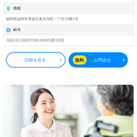
当施設は、全室個室のホスピス型住宅で、定員54名。『あ
地域
なたがここにいてくれて、ありがとう』という理念のも
福岡県福岡市博多区東光寺町一丁目24番1号
と、職員全員が24時間体制で心を込めたサポートを行って
います。急性期や緩和ケア、ターミナルケアなど多様な経
給与
験をお持ちの方はもちろん、これから介護職を目指す方に
も最適な環境です。患者様やご家族様の「心の声」に寄り
月給241,500円?286,000円/賞与2回
添いながら、チーム医療の一員として共に成長していくこ
とができます。
無料
詳細を見る
お問合せ
また、勤務地は『竹下駅』から徒歩12分の距離にあり、マ
イカー通勤も可能です。さらに、北海道、東北、関東、東
海、関西エリアでも同様の募集を行っており、希望するエ
リアでの勤務が可能です。介護職としての経験を活かした
い方や、キャリアアップを実現したい方、やりがいを感じ
ながら働きたい方にとって、非常に魅力的な職場です。
求人情報の詳細や転職に関する相談は、気軽に担当のコン
サルタントにご連絡ください。あなたの新しいスタートを
全力でサポートします。