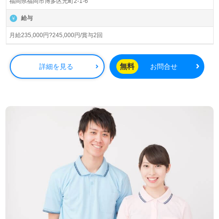
福岡県福岡市博多区元町2-1-6
従業員数は930名以上に及び、全国各地で有料老人ホーム
やデイサービス、訪問看護、グループホームなどを展開。
給与
各地域での介護福祉の向上に貢献しています。
月給235,000円?245,000円/賞与2回
当施設の理念は『The best quality of life?人生最良のひとと
き?』です。ご利用者様に寄り添い、その人生を豊かにす
るため、あなたの介護への情熱と笑顔が必要です。看護助
無料
詳細を見る
お問合せ
手や介護職の経験をお持ちの方には、特に歓迎いたしま
す。職場は、チームワークを重視した環境で、職員同士の
協力体制が整っています。OJTや定期的な教育研修も充実
しており、スキルアップを図ることが可能です。
また、『ご利用者様のお役に立ちたい』『資格や経験を最
大限に活かしたい』『風通しの良い職場環境で働きたい』
といった想いを持つ方にとって、理想的な職場です。転職
支援に関してはウィルオブ介護が全面サポート。求人情報
の収集や転職相談は全て無料で行っており、LINEやメー
ル、お電話での対応も可能です。非公開求人も取り扱って
いますので、ぜひお気軽にお問い合わせください。あなた
の新たな一歩を、私たちと一緒に踏み出しましょう。