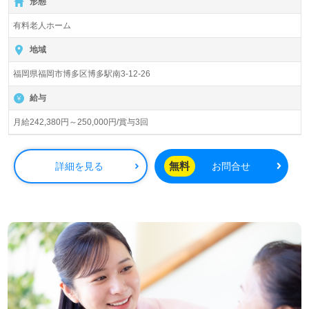
形態
入居定員110名（108室/全室個室）『ホスピタルメント桜
有料老人ホーム
十字博多』桜十字グループ（本社：福岡県福岡市）様の運
営です。グループ従業員数8,122名以上、国内外14法人の
地域
病院、歯科支援、予防医療、高齢者住宅、在宅サービス、
福岡県福岡市博多区博多駅南3-12-26
医療メディア、フィットネス、ホテル、スポーツ事業等を
展開されています。
給与
◎次のステージは『Happy Spiral（ハッピー スパイラ
月給242,380円～250,000円/賞与3回
ル）』桜十字グループ様の一員として、ご活躍しませんか
◎
看護助手や介護職経験をベースにサービス提供責任者経験
無料
詳細を見る
お問合せ
のある方をお迎えします。多彩な教育研修プログラム、託
児所等の手厚い福利厚生もおすすめポイント！有料老人ホ
ームのサービス提供責任者として、施設内外の管理、調整
全般（介護計画の作成、ご利用者・ご家族との面談、ケア
マネジャーとの調整、介護職員サポート業務）を中心にお
願いします。『ご利用者様のお役に立ちたい、経験を活か
したい』『サービス提供責任者として専門性を高めたい、
働きながらキャリアアップを実現したい』『モチベーショ
ン高く働きたい、桜十字グループ様の一員として働きた