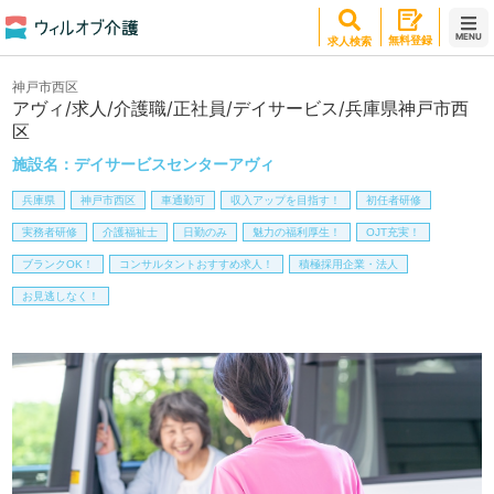
MENU
無料登録
求人検索
神戸市西区
アヴィ/求人/介護職/正社員/デイサービス/兵庫県神戸市西
区
施設名：
デイサービスセンターアヴィ
兵庫県
神戸市西区
車通勤可
収入アップを目指す！
初任者研修
実務者研修
介護福祉士
日勤のみ
魅力の福利厚生！
OJT充実！
ブランクOK！
コンサルタントおすすめ求人！
積極採用企業・法人
お見逃しなく！