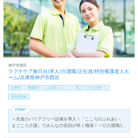
けて働きたい』『転職で施設形態や環境を変えて働きた
い』等の方も大歓迎です。募集詳細等、担当コンサルタン
トよりご案内します。お問い合わせも遠慮なくお願いしま
す。
全国の求人ご紹介！医療/福祉業界の正社員/パート仕事探
しは【ウィルオブ介護】＊求人情報収集、将来的に検討の
方も遠慮なく＊
LINE、メール、お電話などご希望に応じてお問い合わせ/ご
相談可能です。転職相談、求人紹介、年収交渉など完全無
神戸市西区
料サービスをご利用いただけます。＜非公開求人も取扱い
ラグナケア春日台/求人/介護職/正社員/特別養護老人ホ
あり！＞"転職支援"のプロと一緒に転職活動！お問い合わ
ーム/兵庫県神戸市西区
せお待ちしております。
兵庫県
車通勤可
お見逃しなく！
収入アップを目指す！
初任者研修
POINT
＜先進のバリアフリー設備を導入！『こころのふれあい、
まごころ介護』でみんなの笑顔が咲く職場！＞◎介護職/正
社員募集◎