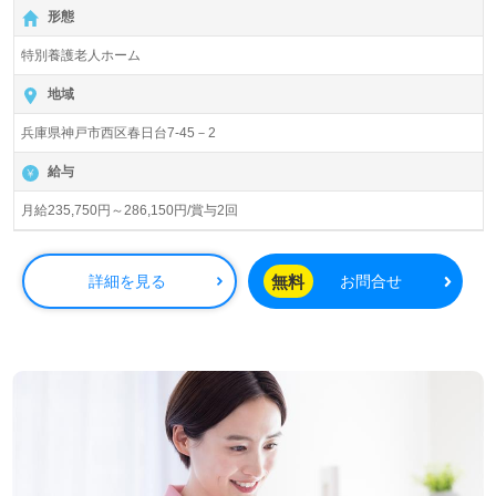
【月給235,750円～286,150円/賞与2回】＊初任者研修以上
形態
有資格者向け求人＊『西神中央駅』より路線バス、お車通
勤可能です。
特別養護老人ホーム
入居定120名（全室個室）『ラグナケア春日台』社会福祉
地域
法人報恩会（本部：兵庫県神戸市）様が運営しています。
兵庫県神戸市西区春日台7-45－2
兵庫県を中心に特別養護老人ホーム、ショートステイ、ケ
アハウス、訪問介護、小規模多機能型居宅介護、デイサー
給与
ビス、居宅介護支援事業を展開されています。
月給235,750円～286,150円/賞与2回
◎幅広い年代層の職員様が活躍中！デイサービス、ショー
トステイ、居宅介護支援事業所併設の事業所様！◎
看護助手や介護職経験のある方をお迎えします。特別養護
無料
詳細を見る
お問合せ
老人ホームでの勤務経験は問いません。明るい職場環境、
充実のOJT/研修制度/資格取得支援制度、働きやすい環境面
もうれしいポイント！『ご利用者様のお役に立ちたい』
『資格取得を目指している、介護知識や技術力を高めた
い』『メリハリつけて働きたい』『働きがいを感じながら
仕事をしたい』『転職で施設形態や環境を変えて働きた
い』等の方も大歓迎です。募集詳細等、担当コンサルタン
トよりご案内します。お問い合わせも遠慮なくお願いしま
す。