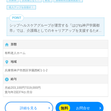
兵庫県
お見逃しなく！
駅近
資格取得支援制度あり
収入アップを目指す！
POINT
シップヘルスケアグループが運営する『はぴね神戸学園都
市』では、介護職としてのキャリアアップを支援するため
の資格支援制度も整っています。初任者研修以上の資格を
お持ちの方を歓迎し、経験を活かしながら成長できる場を
形態
提供します。賞与が年2回、合計3ヶ月から4ヶ月分支給さ
れるため、安定した収入を得ながら、プライベートも充実
有料老人ホーム
させることができる魅力的な職場環境です。
地域
また、幅広い年代層のスタッフが活躍しており、アットホ
兵庫県神戸市西区学園西町1-1-2
ームな雰囲気の中で、看護助手や介護職の経験を持つ方が
安心して働ける環境を整えています。クリニックも併設さ
給与
れているため、医療的なサポートが充実しており、利用者
様に対してより手厚いケアを提供することが可能です。
月給203,100円?319,000円
賞与年2回3?4か月分
『ご利用者様の今までとこれからに寄り添いたい』という
願いを持つ方にとって、やりがいのある職場となるでしょ
う。
無料
詳細を見る
お問合せ