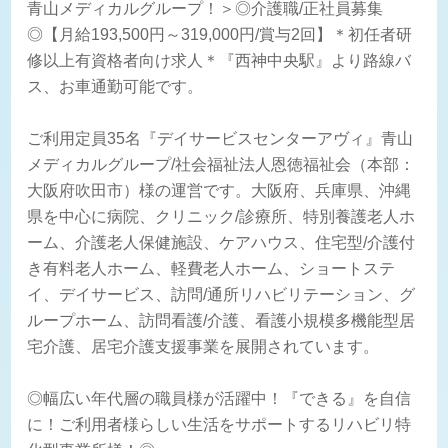
青山メディカルグループ！＞◎介護職/正社員募集
◎【月給193,500円～319,000円/賞与2回】＊初任者研
修以上有資格者向け求人＊『西神中央駅』より路線バ
ス、お車通勤可能です。
ご利用定員35名『デイサービスセンターアヴィ』青山
メディカルグループ/社会福祉法人恩徳福祉会（本部：
大阪府吹田市）様の運営です。大阪府、兵庫県、沖縄
県を中心に病院、クリニック/診療所、特別養護老人ホ
ーム、介護老人保健施設、ケアハウス、住宅型/介護付
き有料老人ホーム、軽費老人ホーム、ショートステ
イ、デイサービス、訪問/通所リハビリテーション、グ
ループホーム、訪問看護/介護、看護小規模多機能型居
宅介護、居宅介護支援事業を展開されています。
◎幅広い年代層の職員様が活躍中！『できる』を自信
に！ご利用者様らしい生活をサポートするリハビリ特