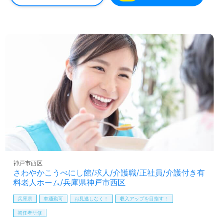
さらに、業務に必要なスキルを身につけるためのOJTや研
修制度も充実しており、働きやすい環境が整っています。
転職を検討している方には、ウィルオブ介護が提供する無
料の転職支援サービスも利用可能で、求人情報の収集から
年収交渉まで、専門家のサポートを受けられます。非公開
求人も取り扱っているため、より多様な選択肢の中から自
分に合った職場を見つけることができるでしょう。興味が
ある方は、ぜひお気軽にお問い合わせください。
神戸市西区
さわやかこうべにし館/求人/介護職/正社員/介護付き有
料老人ホーム/兵庫県神戸市西区
兵庫県
車通勤可
お見逃しなく！
収入アップを目指す！
初任者研修