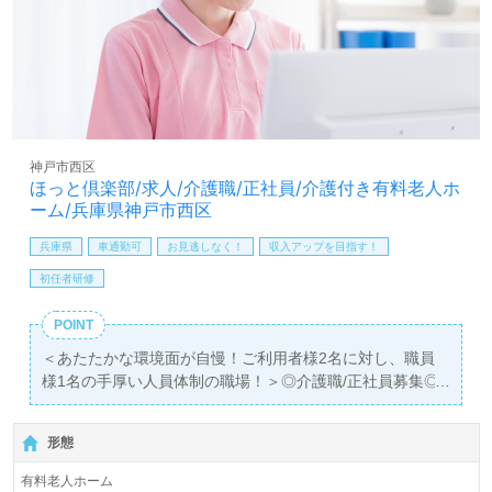
全国の求人ご紹介！医療/福祉業界の正社員/パート求人探
しは【ウィルオブ介護】＊求人情報収集、将来的に検討の
方も遠慮なく＊
LINE、メール、お電話などご希望に応じてお問い合わせ/ご
相談可能です。転職相談、求人紹介、年収交渉など完全無
料サービスをご利用いただけます。＜非公開求人も取扱い
神戸市西区
あり！＞"転職支援"のプロと一緒に転職活動！お問い合わ
ほっと倶楽部/求人/介護職/正社員/介護付き有料老人ホ
せお待ちしております。
ーム/兵庫県神戸市西区
兵庫県
車通勤可
お見逃しなく！
収入アップを目指す！
初任者研修
POINT
＜あたたかな環境面が自慢！ご利用者様2名に対し、職員
様1名の手厚い人員体制の職場！＞◎介護職/正社員募集◎
【月給197,000円～214,000円/賞与2回】＊初任者研修以上
有資格者向け求人＊『明石駅』より路線バス、お車通勤可
形態
能です。
有料老人ホーム