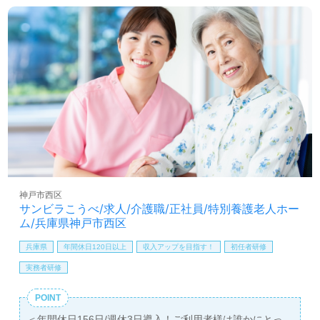
っており、プライベートの時間も大切にできる環境です。
全国各地での募集があり、希望エリアの詳細については担
当コンサルタントがしっかりサポートいたします。転職を
考えている方や、求人情報を収集している方もお気軽にご
相談ください。ウィルオブ介護では、無料の転職支援サー
ビスを提供しており、あなたの新しい一歩を応援します。
神戸市西区
サンビラこうべ/求人/介護職/正社員/特別養護老人ホー
ム/兵庫県神戸市西区
兵庫県
年間休日120日以上
収入アップを目指す！
初任者研修
実務者研修
POINT
＜年間休日156日/週休3日導入！ご利用者様は誰かにとっ