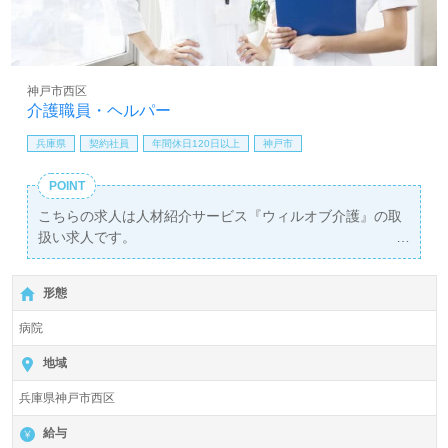
相談可能です。転職相談、求人紹介、年収交渉など完全無
料サービスをご利用いただけます。＜非公開求人も取扱い
あり！＞"転職支援"のプロと一緒に転職活動！お問い合わ
せお待ちしております。
神戸市西区
介護職員・ヘルパー
兵庫県
契約社員
年間休日120日以上
神戸市
POINT
こちらの求人は人材紹介サービス『ウィルオブ介護』の取
扱い求人です。
詳細に関してお気軽にご相談ください♪
【無料】で皆さんの転職活動をサポートいたします。
形態
病院
地域
兵庫県神戸市西区
給与