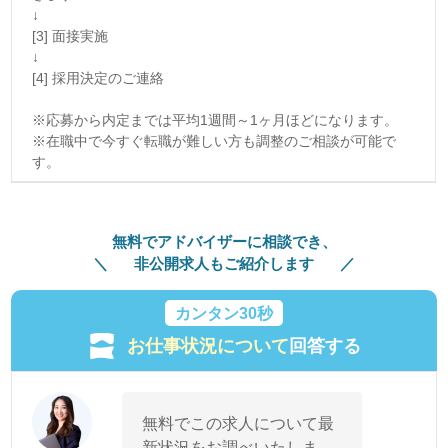
↓
[3] 面接実施
↓
[4] 採用決定のご連絡
※応募から内定までは平均1週間～1ヶ月ほどになります。
※在職中で今すぐ転職が難しい方も調整のご相談が可能で
す。
無料でアドバイザーに相談でき、
非公開求人もご紹介します
カンタン30秒
お仕事状況について
回答する
無料でこの求人について最
新状況をお調べいたしま