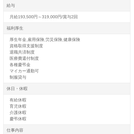
給与
月給193,500円～319,000円/賞与2回
福利厚生
厚生年金,雇用保険,労災保険,健康保険
資格取得支援制度
退職共済制度
医療費還付制度
各種慶弔金
マイカー通勤可
制服貸与
休日・休暇
有給休暇
育児休暇
介護休暇
慶弔休暇
仕事内容