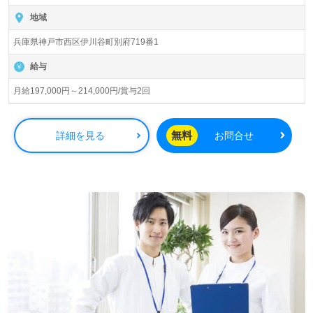
入居定員62名（62室/全室個室）『介護付き有料老人ホー
ムほっと倶楽部』株式会社光栄メディカル（本社：兵庫県
地域
神戸市）様の運営です。兵庫県を中心に介護付き有料老人
兵庫県神戸市西区伊川谷町別府719番1
ホーム、デイサービス、ショートステイ、居宅介護支援事
業を展開されています。
給与
◎幅広い年代層の方が活躍中！あたたかな寄り添いの介護
月給197,000円～214,000円/賞与2回
支援をご一緒に！『普通の家、我が家』を目指した事業所
様！◎
看護助手や介護職経験のある方をお迎えします。手厚い
無料
詳細を見る
お問合せ
OJT/研修制度、自分の気持ちを伝えやすい環境面、働くあ
なたのお誕生日月はホールケーキ又はクッキーセットのお
祝い、永年勤続表彰ももうれしいポイント！『ご利用者様
お一人おひとりに寄り添った介護支援を行いたい』『アッ
トホームな環境で働きたい』『働きながらキャリアアップ
を実現したい、施設形態や環境を変えて働きたい』等の方
も大歓迎です！募集詳細等、担当コンサルタントよりご案
内します。お問い合わせも遠慮なくお願いします。
医療/福祉業界の正社員/パート求人探しは【ウィルオブ介
護】＊求人情報収集、将来的に検討の方も遠慮なく＊
LINE、メール、お電話などご希望に応じてお問い合わせ/ご