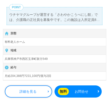
POINT
ウチヤマグループが運営する「さわやかこうべにし館」で
は、介護職の正社員を募集中です。この施設は入所定員80
名の全室個室で、利用者様一人ひとりに寄り添った質の高
い介護を提供しています。月給は204,388円から231,100円
形態
で、年2回の賞与もあり、経済的にも安心です。明石駅か
らのアクセスも良好で、路線バスや車通勤が可能ですので
有料老人ホーム
通いやすさも魅力の一つです。
地域
当施設では、看護助手や介護職の経験をお持ちの方を歓迎
兵庫県神戸市西区玉津町新方549
しています。幅広い年代の職員が活躍しており、互いにサ
ポートし合いながら楽しく働く環境が整っています。研修
給与
制度も充実しており、学んだことを実務に活かすことがで
きるため、スキルアップを目指す方にも最適です。「ご利
月給204,388円?231,100円/賞与2回
用者様の笑顔を増やしたい」「資格や経験を活かしてキャ
リアアップを実現したい」といった熱意を持つ方にとっ
て、非常に働きがいのある職場です。
無料
詳細を見る
お問合せ
また、職員同士のコミュニケーションが活発で、安心して
働ける雰囲気があります。夏季・冬季休暇などの制度も整