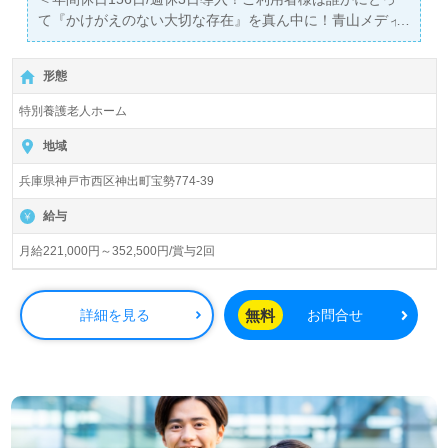
て『かけがえのない大切な存在』を真ん中に！青山メディ
カルグループ！＞◎介護職/正社員募集◎【月給221,000円
～352,500円/賞与2回】＊初任者研修以上有資格者向け求
形態
人＊『西神中央駅』より路線バス、お車通勤可能です。
特別養護老人ホーム
入居定員100名（従来型多床室）『サンビラこうべ』青山
メディカルグループ/社会福祉法人恩徳福祉会（本部：大阪
地域
府吹田市）様の運営です。大阪府、兵庫県内を中心に高齢
兵庫県神戸市西区神出町宝勢774-39
者向け介護施設、クリニックを展開されています。高い介
護技術とご利用者様にとって『かけがえのない存在』であ
給与
ることを大切に、医療/福祉/介護事業にまっすぐに向き合
う法人様です。
月給221,000円～352,500円/賞与2回
◎『誇り、感性 、品位、礼節 、敬愛 』を真ん中に。『気
持ちの良い対応と高い介護技術力』が評判の事業所様様！
無料
詳細を見る
お問合せ
◎
看護助手や介護職経験のある方をお迎えします。特別養護
老人ホームでの勤務経験は問いません。丁寧なOJT/研修制
度、職員様同士の協力体制、働きやすい環境面もうれしい
ポイント！『ご利用者様のお役に立ちたい、資格/経験を活
かしたい』『介護知識や技術力を高めたい』『メリハリつ