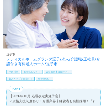
も大歓迎！2024.11新規開設事業所様です。入社時期はあ
保育手当：10,000円（規定あり）
なたのご希望に合わせてご相談可能です。仕事をしながら
有給取得促進手当
キャリアアップできる環境面、多彩なキャリアプラン、そ
賞与（年2回）
れぞれの成長に合わせた教育研修プログラムもおすすめポ
昇給（年1回、定期昇給、昇格による基本給アップあり）
イント！『介護職を通じて人の役に立ちたい、やりがいの
ある仕事をしたい』『資格取得を目指している、専門性を
高めたい』『多彩なキャリアプランにチャレンジしたい』
『新しい仲間たちと事業所を盛り上げたい』『転職でキャ
リアチェンジ、環境を変えて働きたい』等の方も大歓迎で
す。選考フローや働き方等＜オープニングスタッフ紹介専
任コンサルタント＞よりご案内します。お問い合わせも遠
逗子市
慮なくお願いします。
メディカルホームグランダ逗子/求人/介護職/正社員/介
護付き有料老人ホーム/逗子市
【同時募集：介護職】＊雇用形態：パート ＊無資格/未経
神奈川県
お見逃しなく！
資格取得支援制度あり
験応募可能
詳しくは担当コンサルタントよりご案内します。お問い合
収入アップを目指す！
無資格OK！
わせも遠慮なくお願いします。
POINT
医療/福祉業界の正社員/パート求人探しは【ウィルオブ介
【2026年10月 処遇改定実施予定】
護】＊求人情報収集、将来的に検討の方も遠慮なく＊
＜資格支援制度あり！介護業界未経験者も積極採用！『わ
LINE、メール、お電話などご希望に応じてお問い合わせ/ご
たしらしいやりがいみつける！』業界トップクラスの教育