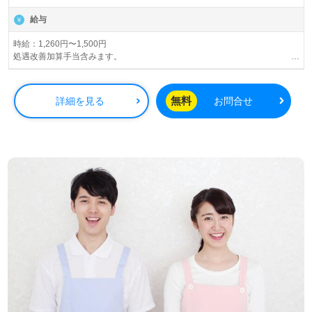
給与
時給：1,260円〜1,500円
処遇改善加算手当含みます。
経験ある方は前職の賃金を考慮し、更に+αでの時給を検討致します。
土日（どちらでも可）勤務できる方は、該当日の時給1,500円です！！
無料
詳細を見る
お問合せ
昇給
賞与（年1回/実績による）