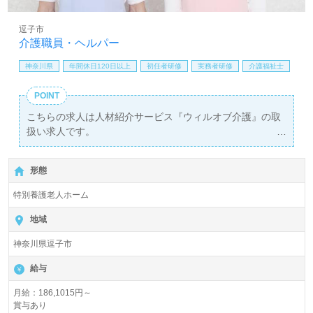
逗子市
介護職員・ヘルパー
神奈川県
年間休日120日以上
初任者研修
実務者研修
介護福祉士
POINT
こちらの求人は人材紹介サービス『ウィルオブ介護』の取
扱い求人です。
詳細に関してお気軽にご相談ください♪
【無料】で皆さんの転職活動をサポートいたします。
形態
特別養護老人ホーム
地域
神奈川県逗子市
給与
月給：186,1015円～
賞与あり