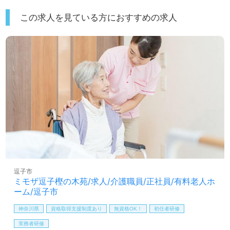
この求人を見ている方におすすめの求人
逗子市
ミモザ逗子樫の木苑/求人/介護職員/正社員/有料老人ホ
ーム/逗子市
神奈川県
資格取得支援制度あり
無資格OK！
初任者研修
実務者研修