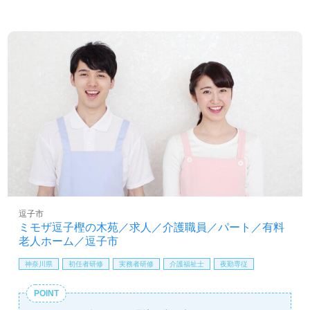
逗子市
ミモザ逗子樫の木苑／求人／介護職員／パート／有料
老人ホーム／逗子市
神奈川県
初任者研修
実務者研修
介護福祉士
夜勤専従
POINT