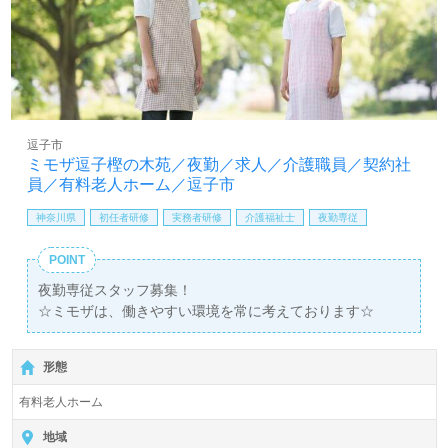
逗子市
ミモザ逗子樫の木苑／夜勤／求人／介護職員／契約社
員／有料老人ホーム／逗子市
神奈川県
初任者研修
実務者研修
介護福祉士
夜勤専従
POINT
夜勤専従スタッフ募集！
☆ミモザは、働きやすい環境を常に考えております☆
形態
有料老人ホーム
地域