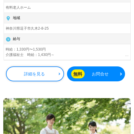
い。
有料老人ホーム
地域
神奈川県逗子市久木2-8-25
給与
時給：1,330円〜1,530円
介護福祉士 時給：1,430円～
初任者研修 時給：1,330円～
★早朝夜間はさらに時給100円アップ！
無料
詳細を見る
お問合せ
※社内専門資格を取得した場合は手当支給（1資格につき、60円／時）
※定期昇給による基本時給アップあり