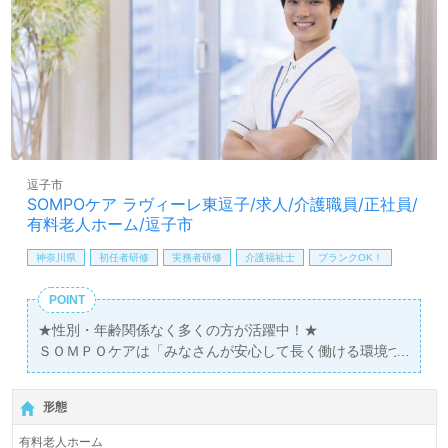
ります！』等のお声も届く事業所様です。手厚いOJT/それ
賞与（年2回）
昇給（年1回、定期昇給、昇格による基本給アップあり）
ぞれの成長に沿った研修プログラム、自分の気持ちが伝え
やすい環境面も嬉しいポイント！『ご利用者様お一人おひ
とりに寄り添いたい』『介護知識や技術力を高めたい、働
きがいを感じながら仕事をしたい』『転職でキャリアチェ
ンジを実現したい、施設形態や環境を変えて働きたい』等
の方も大歓迎です！求人詳細等、担当コンサルタントより
ご案内します。お問い合わせも遠慮なくお願いします。
逗子市
医療/福祉業界の正社員/パート求人探しは【ウィルオブ介
SOMPOケア ラヴィーレ東逗子/求人/介護職員/正社員/
護】＊求人情報収集、将来的に検討の方も遠慮なく＊
有料老人ホーム/逗子市
LINE、メール、お電話などご希望に応じてお問い合わせ/ご
神奈川県
初任者研修
実務者研修
介護福祉士
ブランクOK！
相談可能です。転職相談、求人紹介、年収交渉など完全無
料サービスをご利用いただけます。＜非公開求人も取扱い
POINT
あり！＞"転職支援"のプロと一緒に転職活動！お問い合わ
せお待ちしております。
★性別・年齢関係なく多くの方が活躍中！★
ＳＯＭＰＯケアは「みなさんが安心して長く働ける環境づ
くり」に力を入れています。
プライベートの時間も十分に確保できるので、「家族との
形態
時間も大切にしたい」という方にもお勧めです！
有料老人ホーム