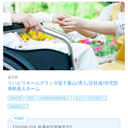
年末年始手当
残業代全額支給
賞与：年2回・年間0.4～1.2ヶ月分（業績により変動あり。）
昇給：あり（能力に応じて）
逗子市
リハビリホームグランダ逗子葉山/求人/正社員/住宅型
有料老人ホーム
神奈川県
駅近
資格取得支援制度あり
収入アップを目指す！
無資格OK！
POINT
【2026年10月 処遇改定実施予定】