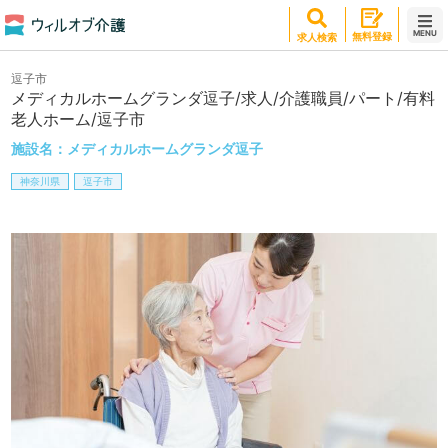
MENU
無料登録
求人検索
逗子市
メディカルホームグランダ逗子/求人/介護職員/パート/有料
老人ホーム/逗子市
施設名：
メディカルホームグランダ逗子
神奈川県
逗子市