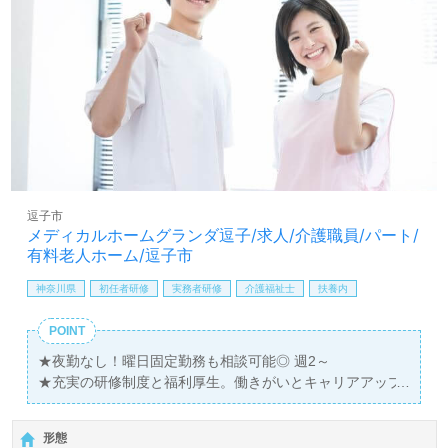
昇給：あり（能力に応じて）
交通費支給（全額支給）
送迎手当：最大300円/日
年末年始手当
残業代別途支給
逗子市
メディカルホームグランダ逗子/求人/介護職員/パート/
有料老人ホーム/逗子市
神奈川県
初任者研修
実務者研修
介護福祉士
扶養内
POINT
★夜勤なし！曜日固定勤務も相談可能◎ 週2～
★充実の研修制度と福利厚生。働きがいとキャリアアップ
の両立を目指せる職場です！
★家事や育児と両立しながら活躍するスタッフが多数★
形態
■施設見学も随時受付中。お気軽にお問い合わせくださ