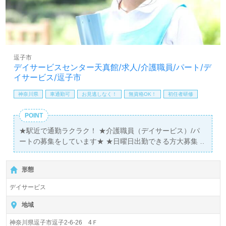
逗子市
デイサービスセンター天真館/求人/介護職員/パート/デ
イサービス/逗子市
神奈川県
車通勤可
お見逃しなく！
無資格OK！
初任者研修
POINT
★駅近で通勤ラクラク！ ★介護職員（デイサービス）/パ
ートの募集をしています★ ★日曜日出勤できる方大募集！
形態
デイサービス
地域
神奈川県逗子市逗子2-6-26 4Ｆ