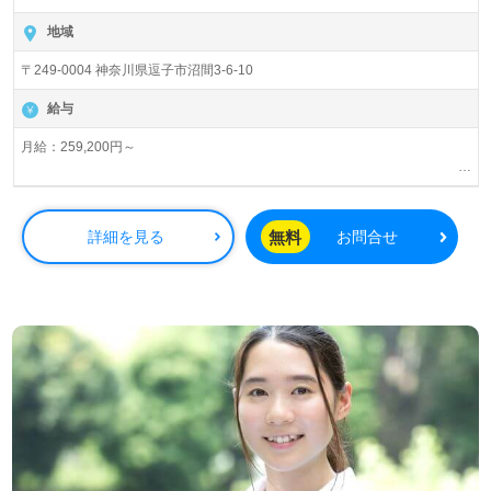
地域
〒249-0004 神奈川県逗子市沼間3-6-10
給与
月給：259,200円～
残業時は別途時間外手当支給（超過1分～）
昇給あり
賞与 基本給2.08ヶ月分/年支給
無料
詳細を見る
お問合せ