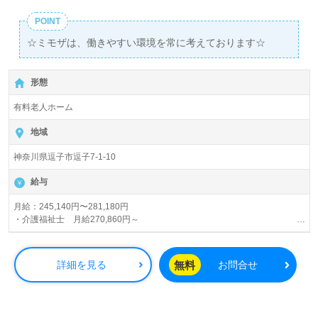
POINT
☆ミモザは、働きやすい環境を常に考えております☆
形態
有料老人ホーム
地域
神奈川県逗子市逗子7-1-10
給与
月給：245,140円〜281,180円
・介護福祉士 月給270,860円～
・実務者研修 月給257,140円～
・初任者研修 月給251,140円～
・無資格 月給245,140円～
無料
詳細を見る
お問合せ
※別途、夜勤手当（4回分）：20,000円～40,000円（追加分別途支給）
交通費支給（全額支給）
送迎手当：最大300円/日