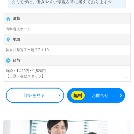
☆ミモザは、働きやすい環境を常に考えております☆
形態
有料老人ホーム
地域
神奈川県逗子市逗子7-1-10
給与
時給：1,420円〜1,520円
【日勤／夜勤スタッフ】
・介護福祉士：時給1,520円～
・実務者研修：時給1,450円～
・初任者研修：時給1,420円～
無料
詳細を見る
お問合せ
※スキル手当115～125円（約１年間固定、その後変動の可能性あり）含む
【夜勤1回分】
・介護福祉士：34,360円～
・実務者研修：29,770円～
・初任者研修：27,780円～
賞与：年2回・年間0.4～1.2ヶ月分（業績により変動あり。）