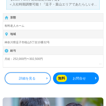
＜入社時期調整可能！『逗子・葉山エリアであたらしいわ
たし、はじめる』ベネッセグループ！＞◎介護職/正社員募
集◎
形態
【月給252,000円～302,500円 /賞与2回】『東逗子駅』徒
歩6分。
有料老人ホーム
入居定員84名（70室/全室個室）『リハビリホームグラン
地域
ダ逗子葉山』株式会社会社ベネッセスタイルケアBenesse
神奈川県逗子市桜山5丁目10番32号
Style Care Co.,Ltd. （本社：東京都西新宿） 様の運営で
す。従業員18,200人以上、26年の実績、全国に350拠点以
給与
上の有料老人ホーム、教育/学童領域で事業展開されていま
す。業界トップクラスの施設数を誇り、ワンランク上の介
月給：252,000円〜302,500円
護サービスをご提供。資格支援制度や教育研修プログラム
も充実。『入社してよかった！』のお声も届く企業様で
夜勤手当：5,000円/回（夜勤回数月5回程度）
す。
交通費規定内支給
無料
詳細を見る
お問合せ
残業手当
◎次のステージは新たな気持ちでジョインする！『笑顔と
資格手当：初任者研修6,000円/月、介護福祉士21,500円/月、ケアマネ5,000
やりがい』に溢れるわたしの次のステージは逗子・葉山！
円/月
※初任者研修手当は実務者研修をお持ちの方も対象。
◎
※介護福祉士手当を支給の場合は対象外となります。
看護助手や介護職経験のある方はもちろん、これから介護
社内専門資格手当
職を目指される方も幅広く募集します。介護業界未経験者
年末年始手当