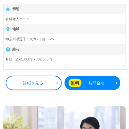
相談可能です。転職相談、求人紹介、年収交渉など完全無
研修プログラム！ベネッセグループ！＞
料サービスをご利用いただけます。＜非公開求人も取扱い
形態
◎介護職/正社員募集◎
あり！＞"転職支援"のプロと一緒に転職活動！お問い合わ
【月給252,000円～302,500円以上/賞与2回】『逗子駅』徒
せお待ちしております。
有料老人ホーム
歩14分。
地域
入居定員56名（56室/全室個室）『メディカルホームグラ
神奈川県逗子市久木2丁目-8-25
ンダ逗子』株式会社会社ベネッセスタイルケアBenesse
Style Care Co.,Ltd. （本社：東京都西新宿） 様の運営で
給与
す。従業員18,200人以上、26年の実績、全国に350拠点以
上の有料老人ホーム、教育/学童領域で事業展開されていま
月給：252,000円〜302,500円
す。業界トップクラスの施設数を誇り、ワンランク上の介
夜勤手当：5,000円/回（夜勤回数月5回程度）
護サービスをご提供。資格支援制度や教育研修プログラム
交通費規定内支給
も充実。『入社してよかった！』のお声も届く企業様で
残業手当
無料
詳細を見る
お問合せ
す。
資格手当：初任者研修6,000円/月、介護福祉士21,500円/月、ケアマネ5,000
円/月
◎誰かのお役に立つ仕事×はたらくをわたしらしく！『こ
※初任者研修手当は実務者研修をお持ちの方も対象。
※介護福祉士手当を支給の場合は対象外となります。
れからのキャリアが楽しみになる』輝く未来を描いてみま
社内専門資格手当
せんか◎
年末年始手当
看護助手や介護職経験のある方はもちろん、これから介護
保育手当：10,000円（規定あり）
職を目指される方も幅広く募集します。就職後『ご利用者
有給取得促進手当
様からのありがとうが原動力です。働く喜びがここにはあ