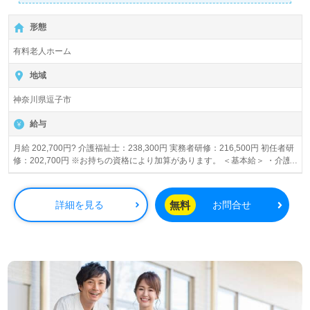
詳細に関してお気軽にご相談ください♪
【無料】で皆さんの転職活動をサポートいたします。
形態
有料老人ホーム
地域
神奈川県逗子市
給与
月給 202,700円? 介護福祉士：238,300円 実務者研修：216,500円 初任者研
修：202,700円 ※お持ちの資格により加算があります。 ＜基本給＞ ・介護
福祉士：196,300円～ ・実務者、ヘル1：181,500円～ ・初任者、ヘル2：
167,700円～ 【給与内訳】介護福祉士の場合 「月給」238,300円 ・基本給：
196,300円 +夜勤手当：25,000円（5回分） +日祝手当：4,000円（2回分）
無料
詳細を見る
お問合せ
+精勤手当：6,000円 +特別手当：7,000円 ※他◇手当は該当者別途支給 「年
収」3,252,200円 ・賞与：392,600円 ≪手当詳細≫ ◆夜勤手当：5,000円/回
（月5回くらい） ◆日祝手当：2,000円/回（月2回くらい） ◆精皆勤手当：
6,000円/月 ◇特別手当：7,000円/月 ※介護福祉士のみ ◇子供手当 ・～2歳
（通園）：25,000円/人月 ・3歳～就学前：10,000円/人月 ◇年末年始手当 ◇
時間外手当：1分から支給 ◇通勤手当：50,000円月上限 【昇給】年1回 【賞
与】年2回（5月、11月）※入社後4ヵ月目からが評価対象。 ≪給与支払≫月
末締め翌15日 賞与あり 昇給あり