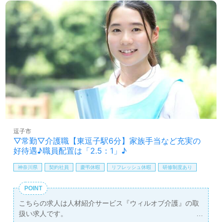
逗子市
▽常勤▽介護職【東逗子駅6分】家族手当など充実の
好待遇♪職員配置は「2.5：1」♪
神奈川県
契約社員
慶弔休暇
リフレッシュ休暇
研修制度あり
POINT
こちらの求人は人材紹介サービス『ウィルオブ介護』の取
扱い求人です。