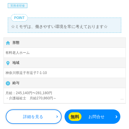
実務者研修
POINT
☆ミモザは、働きやすい環境を常に考えております☆
形態
有料老人ホーム
地域
神奈川県逗子市逗子7-1-10
給与
月給：245,140円〜281,180円
・介護福祉士 月給270,860円～
・実務者研修 月給257,140円～
・初任者研修 月給251,140円～
・無資格 月給245,140円～
無料
詳細を見る
お問合せ
※別途、夜勤手当（4回分）：20,000円～40,000円（追加分別途支給）