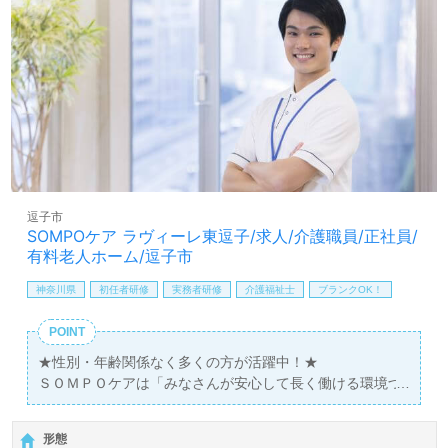
職を目指される方も幅広く募集します。就職後『ご利用者
有給取得促進手当
様からのありがとうが原動力です。働く喜びがここにはあ
ります！』等のお声も届く事業所様です。手厚いOJT/それ
賞与（年2回）
昇給（年1回、定期昇給、昇格による基本給アップあり）
ぞれの成長に沿った研修プログラム、自分の気持ちが伝え
やすい環境面も嬉しいポイント！『ご利用者様お一人おひ
とりに寄り添いたい』『介護知識や技術力を高めたい、働
きがいを感じながら仕事をしたい』『転職でキャリアチェ
ンジを実現したい、施設形態や環境を変えて働きたい』等
の方も大歓迎です！求人詳細等、担当コンサルタントより
ご案内します。お問い合わせも遠慮なくお願いします。
逗子市
医療/福祉業界の正社員/パート求人探しは【ウィルオブ介
SOMPOケア ラヴィーレ東逗子/求人/介護職員/正社員/
護】＊求人情報収集、将来的に検討の方も遠慮なく＊
有料老人ホーム/逗子市
LINE、メール、お電話などご希望に応じてお問い合わせ/ご
神奈川県
初任者研修
実務者研修
介護福祉士
ブランクOK！
相談可能です。転職相談、求人紹介、年収交渉など完全無
料サービスをご利用いただけます。＜非公開求人も取扱い
POINT
あり！＞"転職支援"のプロと一緒に転職活動！お問い合わ
せお待ちしております。
★性別・年齢関係なく多くの方が活躍中！★
ＳＯＭＰＯケアは「みなさんが安心して長く働ける環境づ
くり」に力を入れています。
プライベートの時間も十分に確保できるので、「家族との
形態
時間も大切にしたい」という方にもお勧めです！