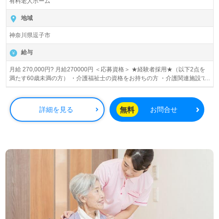
有料老人ホーム
地域
神奈川県逗子市
給与
月給 270,000円? 月給270000円 ＜応募資格＞ ★経験者採用★（以下2点を
満たす60歳未満の方） ・介護福祉士の資格をお持ちの方 ・介護関連施設で
週4～5日勤務（雇用形態不問）を合算で5年以上経験のある方 ＜備考＞ ※夜
勤手当4.5回分として計算。また、その他手当含む。 ※個人のスキル・能
力・経験により考慮の上、加算があります。 「想定年収例」約3,800,000円
無料
詳細を見る
お問合せ
◇その他手当◇ ・地域調整給：40,000円/月 ・処遇改善加算手当：18,100
円/月 ・夜勤手当：5,000円/回 ・介護福祉士資格手当：18,100円/月 ・特別勤
務地手当：20,000円/月 ◆別途支給◆ ・ケアマネージャー資格手当：5,000
円/月 ・保育手当：10,000円/月（お子様1人につき） ・残業手当 ・年末年始
手当 月給250000円 ＜応募資格＞ ◆介護福祉士 ※介護関連施設での経験が5
年未満の方 ＜備考＞ ※夜勤手当4.5回分として計算。また、その他手当含
む。 ※個人のスキル・能力・経験により考慮の上、加算があります。 ◇そ
の他手当◇ ・地域調整給：40,000円/月 ・処遇改善加算手当：18,100円/月
・夜勤手当：5,000円/回 ・介護福祉士資格手当：18,100円/月 ・特別勤務地
手当：20,000円/月 ◆別途支給◆ ・ケアマネージャー資格手当：5,000円/月
・保育手当：10,000円/月（お子様1人につき） ・残業手当 ・年末年始手当
月給234500円 ＜応募資格＞ ◆ホームヘルパー1級 ◆ホームヘルパー2級 ◆