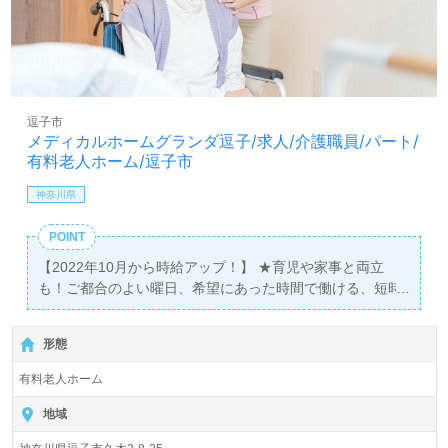
介護職員基礎研修 ◆介護職員初任者研修 ◆介護職員実務者研修 ＜備考＞ ※
夜勤手当4.5回分として計算。また、その他手当含む。 ※個人のスキル・能
力・経験により考慮の上、加算があります。 ◇その他手当◇ ・地域調整
給：40,000円/月 ・処遇改善加算手当：18,100円/月 ・夜勤手当：5,000円/回
・特別勤務地手当：20,000円/月 ◆別途支給◆ ・介護福祉士資格手当：
18,100円/月 ・ケアマネージャー資格手当：5,000円/月 ・保育手当：10,000
円/月（お子様1人につき） ・残業手当 ・年末年始手当 賞与あり 昇給あり
逗子市
メディカルホームグランダ逗子/求人/介護職員/パート/
有料老人ホーム/逗子市
神奈川県
POINT
【2022年10月から時給アップ！】 ★育児や家事と両立
も！ご都合のよい曜日、希望にあった時間で働ける、短時
間のお仕事 ★多数の職場から、ご自宅近くの職場を選択で
きます。資格を活かして一緒に働きませんか？ ■施設見学
形態
開催中！10時～18時のお好きな時間で、土日祝もＯＫで
す。ご予約お待ちしております！
有料老人ホーム
地域