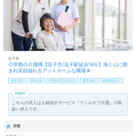
逗子市
◇常勤◇介護職【逗子市/逗子駅徒歩14分】海と山に囲
まれ笑顔溢れるアットホームな職場☆
神奈川県
契約社員
年間休日120日以上
慶弔休暇
研修制度あり
POINT
こちらの求人は人材紹介サービス『ウィルオブ介護』の取
扱い求人です。
詳細に関してお気軽にご相談ください♪
【無料】で皆さんの転職活動をサポートいたします。
形態