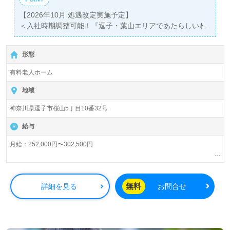
【2026年10月 処遇改定実施予定】
＜入社時期調整可能！『逗子・葉山エリアであたらしいわ
たし、はじめる』ベネッセグループ！＞◎介護職/正社員募
集◎
形態
【月給252,000円～302,500円 /賞与2回】『東逗子駅』徒
歩6分。
有料老人ホーム
入居定員84名（70室/全室個室）『リハビリホームグラン
地域
ダ逗子葉山』株式会社会社ベネッセスタイルケアBenesse
神奈川県逗子市桜山5丁目10番32号
Style Care Co.,Ltd. （本社：東京都西新宿） 様の運営で
す。従業員18,200人以上、26年の実績、全国に350拠点以
給与
上の有料老人ホーム、教育/学童領域で事業展開されていま
す。業界トップクラスの施設数を誇り、ワンランク上の介
月給：252,000円〜302,500円
護サービスをご提供。資格支援制度や教育研修プログラム
も充実。『入社してよかった！』のお声も届く企業様で
夜勤手当：5,000円/回（夜勤回数月5回程度）
す。
交通費規定内支給
無料
詳細を見る
お問合せ
残業手当
◎次のステージは新たな気持ちでジョインする！『笑顔と
資格手当：初任者研修6,000円/月、介護福祉士21,500円/月、ケアマネ5,000
やりがい』に溢れるわたしの次のステージは逗子・葉山！
円/月
※初任者研修手当は実務者研修をお持ちの方も対象。
◎
※介護福祉士手当を支給の場合は対象外となります。