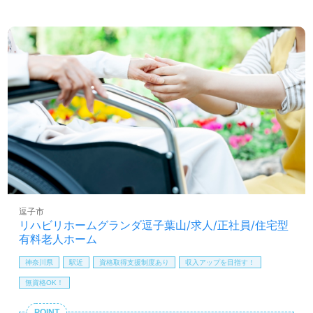
交通費支給（全額支給）
送迎手当：最大300円/日
年末年始手当
残業代全額支給
賞与：年2回・年間0.4～1.2ヶ月分（業績により変動あり。）
昇給：あり（能力に応じて）
逗子市
リハビリホームグランダ逗子葉山/求人/正社員/住宅型
有料老人ホーム
神奈川県
駅近
資格取得支援制度あり
収入アップを目指す！
無資格OK！
POINT