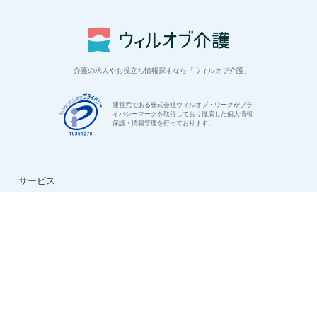
介護の求人やお役立ち情報探すなら「ウィルオブ介護」
運営元である株式会社ウィルオブ・ワークがプラ
イバシーマークを取得しており徹底した個人情報
保護・情報管理を行っております。
サービス
はじめての方へ
ご利用の流れ
よくある質問
特集：介護のお仕事
転職お役立ち情報
法人様用お問い合わせ
求人情報
ハイクラス求人特集
ケアマネ求人特集