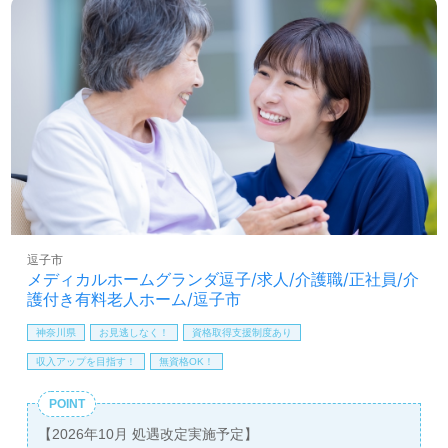
看護助手や介護職経験のある方はもちろん、これから介護
社内専門資格手当
職を目指される方も幅広く募集します。介護業界未経験者
年末年始手当
も大歓迎！2024.11新規開設事業所様です。入社時期はあ
保育手当：10,000円（規定あり）
なたのご希望に合わせてご相談可能です。仕事をしながら
有給取得促進手当
キャリアアップできる環境面、多彩なキャリアプラン、そ
賞与（年2回）
れぞれの成長に合わせた教育研修プログラムもおすすめポ
昇給（年1回、定期昇給、昇格による基本給アップあり）
イント！『介護職を通じて人の役に立ちたい、やりがいの
ある仕事をしたい』『資格取得を目指している、専門性を
高めたい』『多彩なキャリアプランにチャレンジしたい』
『新しい仲間たちと事業所を盛り上げたい』『転職でキャ
リアチェンジ、環境を変えて働きたい』等の方も大歓迎で
す。選考フローや働き方等＜オープニングスタッフ紹介専
任コンサルタント＞よりご案内します。お問い合わせも遠
逗子市
慮なくお願いします。
メディカルホームグランダ逗子/求人/介護職/正社員/介
護付き有料老人ホーム/逗子市
【同時募集：介護職】＊雇用形態：パート ＊無資格/未経
神奈川県
お見逃しなく！
資格取得支援制度あり
験応募可能
詳しくは担当コンサルタントよりご案内します。お問い合
収入アップを目指す！
無資格OK！
わせも遠慮なくお願いします。
POINT
医療/福祉業界の正社員/パート求人探しは【ウィルオブ介
【2026年10月 処遇改定実施予定】
護】＊求人情報収集、将来的に検討の方も遠慮なく＊