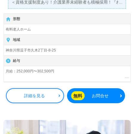
＜資格支援制度あり！介護業界未経験者も積極採用！『わ
LINE、メール、お電話などご希望に応じてお問い合わせ/ご
たしらしいやりがいみつける！』業界トップクラスの教育
相談可能です。転職相談、求人紹介、年収交渉など完全無
研修プログラム！ベネッセグループ！＞
料サービスをご利用いただけます。＜非公開求人も取扱い
形態
◎介護職/正社員募集◎
あり！＞"転職支援"のプロと一緒に転職活動！お問い合わ
【月給252,000円～302,500円以上/賞与2回】『逗子駅』徒
せお待ちしております。
有料老人ホーム
歩14分。
地域
入居定員56名（56室/全室個室）『メディカルホームグラ
神奈川県逗子市久木2丁目-8-25
ンダ逗子』株式会社会社ベネッセスタイルケアBenesse
Style Care Co.,Ltd. （本社：東京都西新宿） 様の運営で
給与
す。従業員18,200人以上、26年の実績、全国に350拠点以
上の有料老人ホーム、教育/学童領域で事業展開されていま
月給：252,000円〜302,500円
す。業界トップクラスの施設数を誇り、ワンランク上の介
夜勤手当：5,000円/回（夜勤回数月5回程度）
護サービスをご提供。資格支援制度や教育研修プログラム
交通費規定内支給
も充実。『入社してよかった！』のお声も届く企業様で
残業手当
無料
詳細を見る
お問合せ
す。
資格手当：初任者研修6,000円/月、介護福祉士21,500円/月、ケアマネ5,000
円/月
◎誰かのお役に立つ仕事×はたらくをわたしらしく！『こ
※初任者研修手当は実務者研修をお持ちの方も対象。
※介護福祉士手当を支給の場合は対象外となります。
れからのキャリアが楽しみになる』輝く未来を描いてみま
社内専門資格手当
せんか◎
年末年始手当
看護助手や介護職経験のある方はもちろん、これから介護
保育手当：10,000円（規定あり）