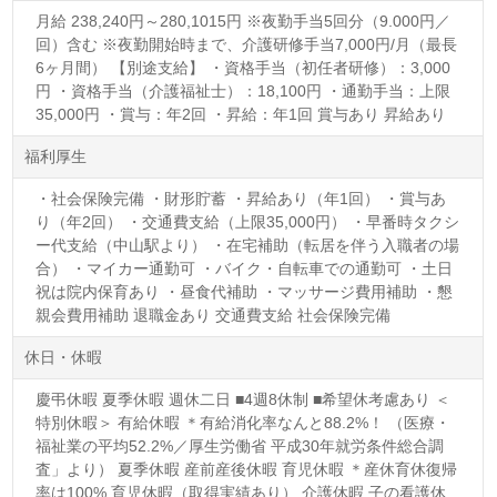
月給 238,240円～280,1015円 ※夜勤手当5回分（9.000円／
回）含む ※夜勤開始時まで、介護研修手当7,000円/月（最長
6ヶ月間） 【別途支給】 ・資格手当（初任者研修）：3,000
円 ・資格手当（介護福祉士）：18,100円 ・通勤手当：上限
35,000円 ・賞与：年2回 ・昇給：年1回 賞与あり 昇給あり
福利厚生
・社会保険完備 ・財形貯蓄 ・昇給あり（年1回） ・賞与あ
り（年2回） ・交通費支給（上限35,000円） ・早番時タクシ
ー代支給（中山駅より） ・在宅補助（転居を伴う入職者の場
合） ・マイカー通勤可 ・バイク・自転車での通勤可 ・土日
祝は院内保育あり ・昼食代補助 ・マッサージ費用補助 ・懇
親会費用補助 退職金あり 交通費支給 社会保険完備
休日・休暇
慶弔休暇 夏季休暇 週休二日 ■4週8休制 ■希望休考慮あり ＜
特別休暇＞ 有給休暇 ＊有給消化率なんと88.2%！ （医療・
福祉業の平均52.2%／厚生労働省 平成30年就労条件総合調
査」より） 夏季休暇 産前産後休暇 育児休暇 ＊産休育休復帰
率は100% 育児休暇（取得実績あり） 介護休暇 子の看護休