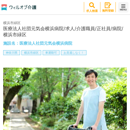
MENU
無料登録
求人検索
横浜市緑区
医療法人社団元気会横浜病院/求人/介護職員/正社員/病院/
横浜市緑区
施設名：
医療法人社団元気会横浜病院
神奈川県
横浜市緑区
車通勤可
お見逃しなく！