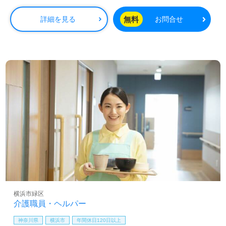
残業時は別途時間外手当支給（超過1分～）
無料
詳細を見る
お問合せ
賞与：基本給2.08ヶ月分/年支給
昇給：あり
横浜市緑区
介護職員・ヘルパー
神奈川県
横浜市
年間休日120日以上