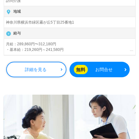
訪問介護
地域
神奈川県横浜市緑区霧が丘5丁目25番地1
給与
月給：289,860円〜312,180円
・基本給：219,260円～241,580円
・職務給：27,500円
・処遇改善手当：17,000円
・スキル手当：25,000円～（約１年間固定、その後変動の可能性あり）
無料
詳細を見る
お問合せ
・確定拠出年金：1,100円
※資格・経験・能力による
日曜日手当 1日800円～（日曜日に勤務した職員に対して）
交通費支給（全額支給）
年末年始手当
残業代別途支給
賞与：年2回・年間0.4～1.2ヶ月分（業績により変動あり。）
昇給：あり（能力に応じて）