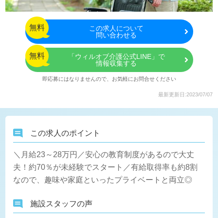
無料
この
求人について
問い合わせる
無料
「ウィルオブ介護公式LINE」で
情報収集する
即応募にはなりませんので、お気軽にお問合せください
最新更新日:2023/07/07
この求人のポイント
＼月給23～28万円／安心の教育制度があるので大丈
夫！約70％が未経験でスタート／有給取得率も約8割
なので、趣味や家庭といったプライベートと両立◎
施設スタッフの声