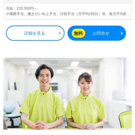
月給：220,300円～
※職務手当、働きがい向上手当、日祝手当（月平均2回分）等、毎月平均的
に支払われる手当を含みます。
※介護福祉士のみ、特別職務手当も含む
無料
詳細を見る
お問合せ
残業時は別途時間外手当支給（超過1分～）
賞与：基本給2.08ヶ月分/年支給
昇給：あり