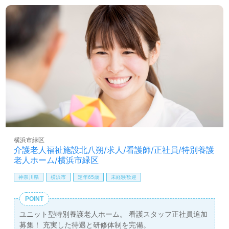
横浜市緑区
介護老人福祉施設北八朔/求人/看護師/正社員/特別養護
老人ホーム/横浜市緑区
神奈川県
横浜市
定年65歳
未経験歓迎
POINT
ユニット型特別養護老人ホーム。 看護スタッフ正社員追加
募集！ 充実した待遇と研修体制を完備。