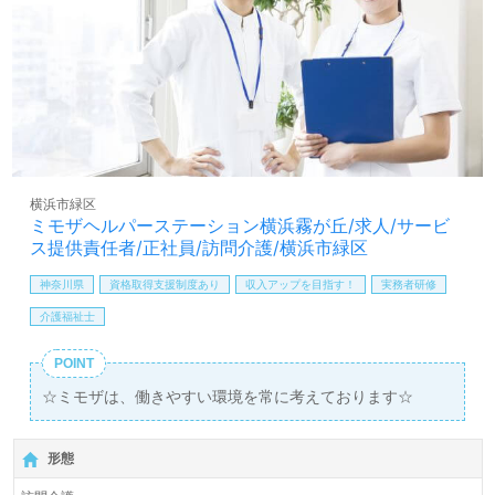
横浜市緑区
ミモザヘルパーステーション横浜霧が丘/求人/サービ
ス提供責任者/正社員/訪問介護/横浜市緑区
神奈川県
資格取得支援制度あり
収入アップを目指す！
実務者研修
介護福祉士
POINT
☆ミモザは、働きやすい環境を常に考えております☆
形態