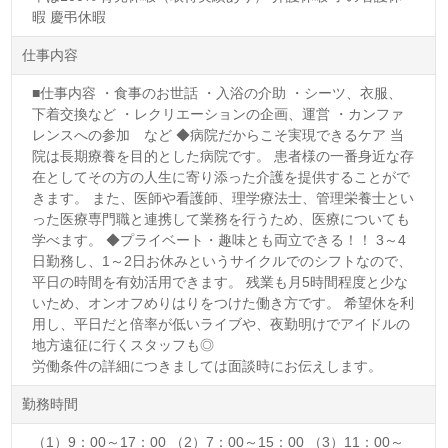
暇 慶弔休暇
仕事内容
■仕事内容 ・食事のお世話 ・入浴の介助 ・シーツ、衣服、
下着交換など ・レクリエーションの企画、運営 ・カンファ
レンスへの参加 など ◆病院だからこそ実現できるケア 当
院は長期療養を目的とした病院です。 患者様の一番身近な存
在としてその方の人生に寄り添った介護を提供することがで
きます。 また、医師や看護師、理学療法士、管理栄養士とい
った医療専門職と連携して業務を行うため、医療についても
学べます。 ◆プライベート・趣味とも両立できる！！ 3～4
日勤務し、1～2日お休みというサイクルでのシフトなので、
平日の時間を有効活用できます。 残業も月5時間程度と少な
いため、オンオフめりはりをつけた働き方です。 希望休を利
用し、平日だと倍率が低いライブや、夜勤明けでアイドルの
地方遠征に行くスタッフも◎
労働条件の詳細につきましては面談時にお伝えします。
勤務時間
（1）9：00～17：00 （2）7：00～15：00 （3）11：00～