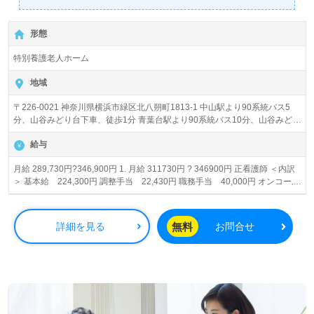
形態
特別養護老人ホーム
地域
〒226-0021 神奈川県横浜市緑区北八朔町1813-1 中山駅より90系統バス5
分、山谷みどり台下車、徒歩1分 青葉台駅より90系統バス10分、山谷みどり
台下車、徒歩1分
給与
月給 289,730円?346,900円 1. 月給 311730円 ? 346900円 正看護師 ＜内訳
＞ 基本給 224,300円 調整手当 22,430円 職務手当 40,000円 オンコール
手当 5,000円/回×5回 【給与モデル例】 ●看護師、経験12年、オンコール5
回/月、子供2人扶養、賃貸契約者の場合 月給 356,730円、年収
5,257,960円 2. 月給 289730円 ? 316100円 准看護師 ＜内訳＞ 基本給
無料
詳細を見る
お問合せ
204,300円～ 調整手当 20,430円～ 職務手当 40,000円 オンコール手当
5,000円/回×5回 【給与モデル例】 ●准看護師、経験12年、オンコール5回/
月、子供2人扶養、賃貸契約者の場合 月給 331,980円、年収4,870,960円