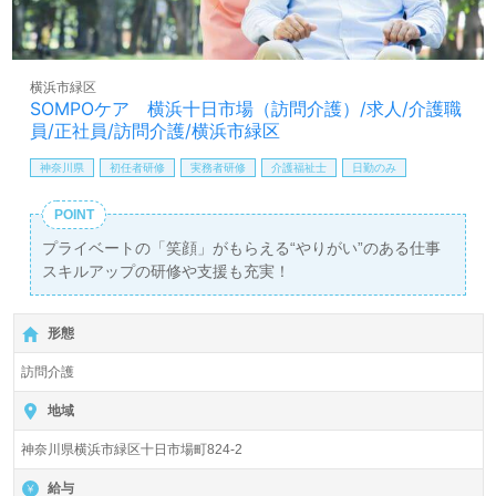
横浜市緑区
SOMPOケア 横浜十日市場（訪問介護）/求人/介護職
員/正社員/訪問介護/横浜市緑区
神奈川県
初任者研修
実務者研修
介護福祉士
日勤のみ
POINT
プライベートの「笑顔」がもらえる“やりがい”のある仕事
スキルアップの研修や支援も充実！
形態
訪問介護
地域
神奈川県横浜市緑区十日市場町824-2
給与