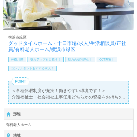
横浜市緑区
グッドタイムホーム・十日市場/求人/生活相談員/正社
員/有料老人ホーム/横浜市緑区
神奈川県
収入アップを目指す！
魅力の福利厚生！
OJT充実！
コンサルタントおすすめ求人！
POINT
＜各種休暇制度が充実！働きやすい環境です！＞
介護福祉士・社会福祉主事任用どちらかの資格をお持ちの
方の募集です！
有料老人ホームでの生活相談員スタッフ募集♪
形態
日勤のみなので働きやすい環境です◎
有料老人ホーム
全国の求人ご紹介！医療/福祉業界の正社員/パート求人探
しは【ウィルオブ介護】＊求人情報収集、将来的に検討の
地域