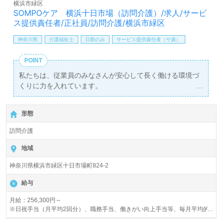
横浜市緑区
SOMPOケア 横浜十日市場（訪問介護）/求人/サービ
ス提供責任者/正社員/訪問介護/横浜市緑区
神奈川県
介護福祉士
日勤のみ
サービス提供責任者（サ責）
POINT
私たちは、従業員のみなさんが安心して長く働ける環境づ
くりに力を入れています。
豊富な種類の事業展開を行うSOMPOケアなら、ご希望に
合った求人が見つかるはずです！
形態
訪問介護
地域
神奈川県横浜市緑区十日市場町824-2
給与
月給：256,300円～
※日祝手当（月平均2回分）、職務手当、働きがい向上手当等、毎月平均的
に支払われる手当を含みます。