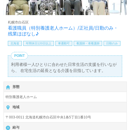
札幌市白石区
看護職員（特別養護老人ホーム）/正社員/日勤のみ・
残業ほぼなし♪
北海道
年間休日120日以上
車通勤可
看護師・准看護師
日勤のみ
POINT
利用者様一人ひとりに合わせた日常生活の支援を行いなが
ら、 在宅生活の延長となる介護を目指しています。
形態
特別養護老人ホーム
地域
〒003-0011 北海道札幌市白石区中央1条5丁目1番10号
給与