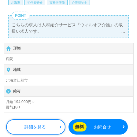
北海道
初任者研修
実務者研修
介護福祉士
POINT
こちらの求人は人材紹介サービス『ウィルオブ介護』の取
扱い求人です。
詳細に関してお気軽にご相談ください♪
【無料】で皆さんの転職活動をサポートいたします。
形態
病院
地域
北海道江別市
給与
月給 194,000円～
賞与あり
無料
詳細を見る
お問合せ