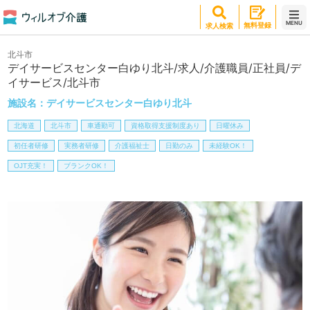
MENU
無料登録
求人検索
北斗市
デイサービスセンター白ゆり北斗/求人/介護職員/正社員/デ
イサービス/北斗市
施設名：
デイサービスセンター白ゆり北斗
北海道
北斗市
車通勤可
資格取得支援制度あり
日曜休み
初任者研修
実務者研修
介護福祉士
日勤のみ
未経験OK！
OJT充実！
ブランクOK！