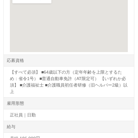
応募資格
【すべて必須】 ■64歳以下の方（定年年齢を上限とするた
め：省令1号） ■普通自動車免許（AT限定可） 【いずれか必
須】 ■介護福祉士 ■介護職員初任者研修（旧ヘルパー2級）以
上
雇用形態
正社員｜日勤
給与