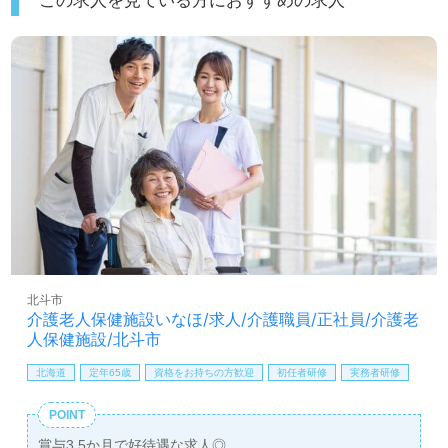
北斗市
介護老人保健施設いなほ/求人/介護職員/正社員/介護老
人保健施設/北斗市
北海道
定年65歳
資格をお持ちの方歓迎
初任者研修
実務者研修
POINT
賞与3.5か月で好待遇な求人◎