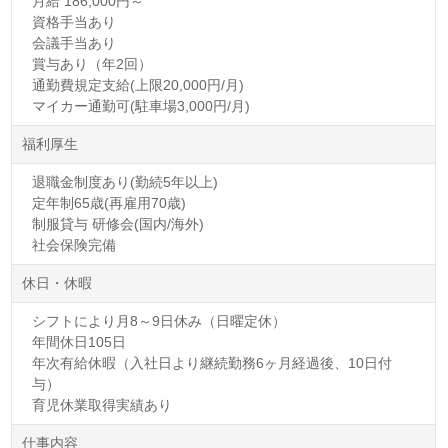
月給 186,000円～
資格手当あり
会議手当あり
賞与あり（年2回）
通勤費規定支給(上限20,000円/月)
マイカー通勤可(駐車場3,000円/月)
福利厚生
退職金制度あり(勤続5年以上)
定年制65歳(再雇用70歳)
制服貸与 研修会(国内/海外)
社会保険完備
休日・休暇
シフトにより月8～9日休み（日曜定休）
年間休日105日
年次有給休暇（入社日より継続勤務6ヶ月経過後、10日付
与）
育児休業取得実績あり
仕事内容