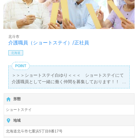
北斗市
介護職員（ショートステイ）/正社員
北海道
POINT
＞＞＞ショートステイ白ゆり＜＜＜ ショートステイにて
介護職員として一緒に働く仲間を募集しております！！
＊＊残業「ほぼ０」のため、家庭との両立が図りやすい職
場環境です！＊＊ ◎初心者・ブランクのある方OK！ 経
形態
験者大歓迎！◎ 定期的な研修会、勉強会、資格取得のた
めの対策講座などを開催しています♪
ショートステイ
地域
北海道北斗市七重浜5丁目8番17号