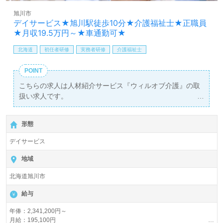
旭川市
デイサービス★旭川駅徒歩10分★介護福祉士★正職員
★月収19.5万円～★車通勤可★
北海道
初任者研修
実務者研修
介護福祉士
POINT
こちらの求人は人材紹介サービス『ウィルオブ介護』の取
扱い求人です。
詳細に関してお気軽にご相談ください♪
【無料】で皆さんの転職活動をサポートいたします。
形態
デイサービス
地域
北海道旭川市
給与
年俸：2,341,200円～
月給：195,100円