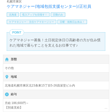
札幌市東区
ケアマネジャー(地域包括支援センター)/正社員
北海道
収入アップを目指す！
日勤のみ
ケアマネジャー・主任ケアマネージャー
日曜・祝祭日お休み！
POINT
ケアマネジャー募集！土日祝定休日◎高齢者の方が住み慣
れた地域で暮らすことを支えるお仕事です♪
形態
その他
地域
北海道札幌市東区北23条東15丁目5-26昌栄堂ビル内
給与
月給 186,600円～
【別途支給】
時間外手当