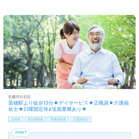
札幌市白石区
苗穂駅より徒歩13分★デイサービス★正職員★介護福
祉士★日曜固定休♪送迎業務あり★
北海道
初任者研修
実務者研修
介護福祉士
POINT