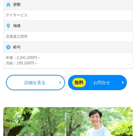
【無料】で皆さんの転職活動をサポートいたします。
形態
デイサービス
地域
北海道江別市
給与
年俸：2,341,200円～
月給：195,100円～
【諸手当】
定額手当：32,900円
無料
詳細を見る
お問合せ
処遇改善：10,000円
住宅手当
資格手当
賞与あり
昇給あり