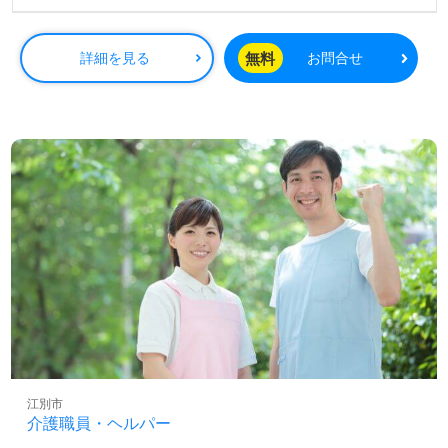
定額手当：32,900円
処遇改善：10,000円
無料
詳細を見る
お問合せ
住宅手当
資格手当
賞与あり
昇給あり
江別市
介護職員・ヘルパー