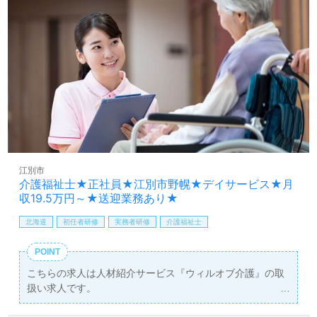
江別市
介護福祉士★正社員★江別市野幌★デイサービス★月
収19.5万円～★送迎業務あり★
北海道
初任者研修
実務者研修
介護福祉士
POINT
こちらの求人は人材紹介サービス『ウィルオブ介護』の取
扱い求人です。
詳細に関してお気軽にご相談ください♪