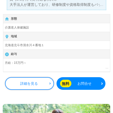
大手法人が運営しており、研修制度や資格取得制度もバッ
チリです♪
形態
介護老人保健施設
地域
北海道北斗市清水川４番地１
給与
月給：15万円～
無料
詳細を見る
お問合せ
＊夜勤手当：3,500～6,000円／回（月：４～６回）
＊該当者へ住宅手当・扶養手当別途支給