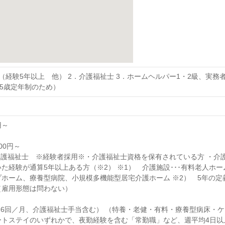
（経験5年以上 他） 2．介護福祉士 3．ホームヘルパー1・2級、実
65歳定年制のため）
円～
00円～
介護福祉士 ※経験者採用※・介護福祉士資格を保有されている方 ・介
た経験が通算5年以上ある方（※2） ※1） 介護施設･･･有料老人ホ
ホーム、療養型病院、小規模多機能型居宅介護ホーム ※2） 5年の定義
（雇用形態は問わない）
勤6回／月、介護福祉士手当含む） （特養・老健・有料・療養型病床・
ートステイのいずれかで、夜勤経験を含む「常勤職」など、週平均4日以