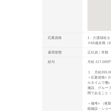
応募資格
1．介護福祉士
※65歳未満（
雇用形態
正社員｜常勤
給与
月給 217,000
１．月給265,0
＜応募資格> 
ルタイムで働い
施設、グループ
間であること
＜備考> （夜
能施設・ショ