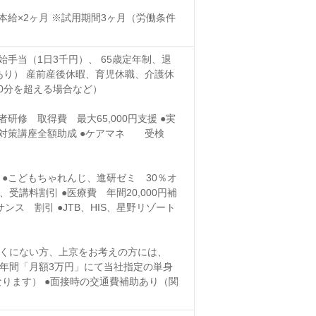
本給×2ヶ月 ※試用期間3ヶ月（労働条件
手当（1日3千円）、 65歳定年制、退
あり） 産前産後休暇、育児休職、介護休
0分を超える場合など）
研修 取得費 最大65,000円支援 ●実
験対策講座全額助成 ●ケアマネ 受検
 ●こどもちゃれんじ、進研ゼミ 30％オ
講料割引 ●医療費 年間20,000円補
ンス 割引 ●JTB、HIS、星野リゾート
近くにない方、上京をお考えの方には、
5年間「月額3万円」にて当社指定の単身
なります） ●面接時の交通費補助あり（関