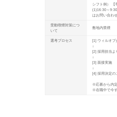
シフト例） 【早番
(1)16:30
はお問い合わせ
受動喫煙対策につ
敷地内禁煙
いて
選考プロセス
[1] ウィル
↓
[2] 採用担
↓
[3] 面接実施
↓
[4] 採用決定
※応募から内定
※在職中で今