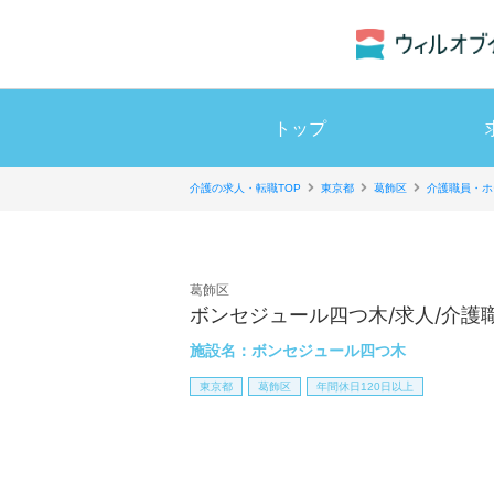
トップ
介護の求人・転職TOP
東京都
葛飾区
介護職員・ホ
葛飾区
ボンセジュール四つ木/求人/介護職
施設名：
ボンセジュール四つ木
東京都
葛飾区
年間休日120日以上