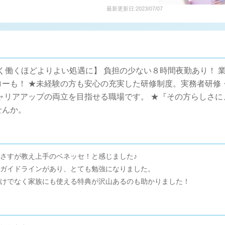
最新更新日:2023/07/07
！長く働くほどよりよい処遇に】 負担の少ない８時間夜勤あり！
ローも！ ★未経験の方も安心の充実した研修制度。実務者研修
ャリアアップの両立を目指せる職場です。 ★『その方らしさ
せんか。
さすが教え上手のベネッセ！と感じました♪
ガイドラインがあり、とても勉強になりました。
けでなく家族にも使える特典が沢山あるのも助かりました！