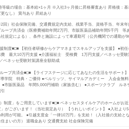
時等級の場合：基本給×1ヶ月 ※入社3ヶ月後に昇格審査あり 昇格後：基
更なし） 賞与あり 昇給あり
2回）社会保険完備、交通費規定内支給、残業手当、資格手当、年末年始
グループ共済会（医療費補助年間2万円、市販医薬品補助年間5千円 等
当社規定による）、条件と施設によって車通勤可（公共機関での通勤が9
支援制度■□■ 【初任者研修からケアマネまでスキルアップを支援】 ●初任者
費 最大10万円支援 ●介護福祉士 受検費 1万円支援／ベネッセ受
援／ベネッセ受験対策講座全額助成
グループ共済会■□■ 【ライフステージに応じてあなたの生活をサポート】
指導学院 特典・ご優待 ●ベルリッツ、サイマルアカデミー 入会金無料、受
 ●市販医薬品 年間5,000円補助（家族含む） ●スポーツクラブ ルネサ
割引
寮）制度」をご用意しています■□■ ベネッセスタイルケアのホームがお
」がございます！（当社規定あり） 【うれしいポイント】 ●入社より
利用が可能。 ●引越支度金「一律10万円」を支給！（入社後の支給と
住まいの方） 退職金あり 交通費支給 社会保険完備