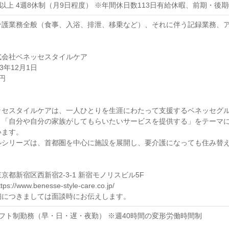
日以上 4週8休制（月9日程度） ※年間休日数113日有給休暇、前期・後
介護業務全般（食事、入浴、排泄、移乗など）、それに伴う記録業務、
式会社ベネッセスタイルケア
3年12月1日
円
ッセスタイルケアは、一人ひとりを生涯にわたって支援するベネッセグ
、「自分や自分の家族がしてもらいたいサービスを提供する」をテーマ
います。
ルシリーズは、首都圏を中心に施設を展開し、要介護になっても住み替
京都新宿区西新宿2-3-1 新宿モノリスビル5F
//www.benesse-style-care.co.jp/
細につきましては面談時にお伝えします。
フト制勤務（早・日・遅・夜勤） ※週40時間の変形労働時間制