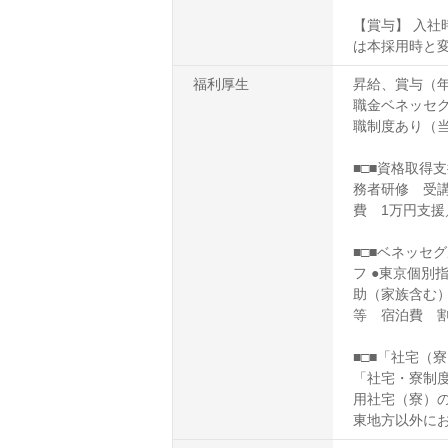
【賞与】 入社
は本採用時と変
福利厚生
昇給、賞与（年
職金ベネッセ
職制度あり（
■□■資格取得
務者研修 受講
費 1万円支
■□■ベネッセ
フ ●東京個別
助（家族含む）
等 宿泊費 
■□■「社宅（
「社宅・寮制度
用社宅（寮）の
東地方以外にお