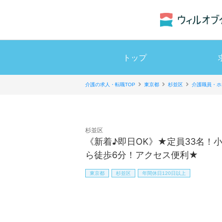
トップ
介護の求人・転職TOP
東京都
杉並区
介護職員・ホ
杉並区
《新着♪即日OK》★定員33名！
ら徒歩6分！アクセス便利★
東京都
杉並区
年間休日120日以上