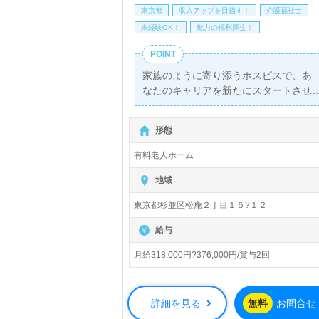
東京都
収入アップを目指す！
介護福祉士
未経験OK！
魅力の福利厚生！
POINT
家族のように寄り添うホスピスで、あ
なたのキャリアを新たにスタートさせ
ませんか？日本ホスピスホールディン
グスグループが運営する『ファミリ
形態
ー・ホスピス松庵ハウス』では、介護
職の正社員を募集しています。月給
有料老人ホーム
318,000円?376,000円に加え、年2回の
賞与があり、安定した収入を得ること
地域
ができます。西荻窪駅から徒歩14分と
東京都杉並区松庵２丁目１５?１２
いうアクセスの良さも魅力です。
給与
当施設は入居定員27名の全室個室で、
特に末期がんや難病の患者様に特化し
月給318,000円?376,000円/賞与2回
た医療対応型ホスピスです。あなた
は、ご利用者様とそのご家族の隣に寄
り添い、チーム医療を通じて「かけが
詳細を見る
無料
お問合せ
えのないいのち」に貢献します。ホス