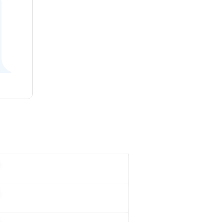
。
。
。