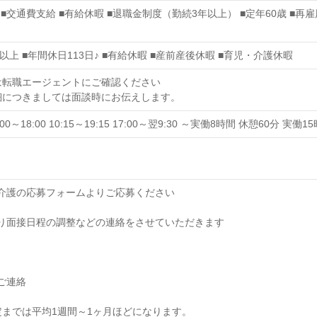
■交通費支給 ■有給休暇 ■退職金制度（勤続3年以上） ■定年60歳 ■再
以上 ■年間休日113日♪ ■有給休暇 ■産前産後休暇 ■育児・介護休暇
は転職エージェントにご確認ください
細につきましては面談時にお伝えします。
 9:00～18:00 10:15～19:15 17:00～翌9:30 ～実働8時間 休憩60分 実働
オブ介護の応募フォームよりご応募ください
当より面接日程の調整などの連絡をさせていただきます
のご連絡
までは平均1週間～1ヶ月ほどになります。