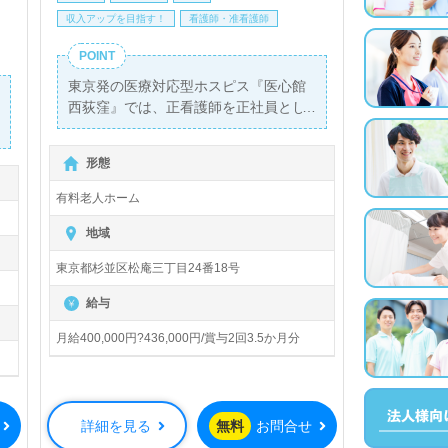
収入アップを目指す！
看護師・准看護師
POINT
東京発の医療対応型ホスピス『医心館
西荻窪』では、正看護師を正社員とし
て募集しています。月給は400,000円
から436,000円、賞与は年2回支給され
形態
るため、安定した収入を得ることが可
能です。西荻窪駅から徒歩5分という便
有料老人ホーム
利な立地で、入居定員46名の全室個室
の環境を提供し、患者様一人ひとりに
地域
寄り添った看護を実践しています。
東京都杉並区松庵三丁目24番18号
当施設は、がんや特定疾患などの医療
給与
依存度が高い患者様を対象にしてお
り、看護師としての経験を活かしなが
月給400,000円?436,000円/賞与2回3.5か月分
ら、心温まるケアを行うことができま
す。ホスピスでの経験がない方でも大
歓迎で、大学病院や急性期病院でのチ
ーム医療経験、終末期や緩和ケアの経
詳細を見る
無料
お問合せ
験がある方々のスキルをお待ちしてお