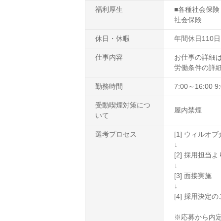
福利厚生
■各種社会保険 
社会保険
休日・休暇
年間休日110日
仕事内容
お仕事の詳細
労働条件の詳
勤務時間
7:00～16:00
受動喫煙対策につ
屋内禁煙
いて
選考プロセス
[1] ウィル
↓
[2] 採用担
↓
[3] 面接実施
↓
[4] 採用決定
※応募から内定