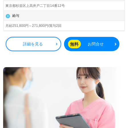
常勤 2,713名以上（2024年10月31日現在）宮城県、埼玉
東京都杉並区上高井戸二丁目14番12号
県、東京都、千葉県、神奈川県、愛知県、大阪府、京都
府、兵庫県、広島県、福岡県を中心に約150施設の介護付
給与
き有料老人ホーム、訪問介護、住宅型有料老人ホーム、グ
ループホーム、居宅介護支援、小規模多機能型居宅介護、
月給251,800円～271,800円/賞与2回
福祉用具レンタル、訪問看護、小規模多機能型居宅介護、
障がい者（児）支援、保育、介護資格取得スクール、不動
産、海外事業を展開されています。『未来を創造する総合
無料
詳細を見る
お問合せ
福祉企業』東証スタンダード上場企業様です。
◎あふれる笑顔でJoinする！あなたと創る『たのしい
家』。ご利用者様の『いきいきとした生活』をサポートさ
れる事業所様！◎
看護助手や介護職経験のある方をお迎えします。グループ
ホームでの就業経験は問いません。『お一人おひとりに寄
り添い、心が通い合う家族目線のケア』を大切に運営され
る事業所様です。働きやすい3交代制勤務シフト、充実の
教育研修プログラム/キャリア支援、少人数制であたたかな
雰囲気もうれしいポイント！『ご利用者様のお役に立ちた
い』『認知症関連の資格取得を目指している、専門性を高
めたい』『一緒に働くみんなでたのしい家を創りたい』
『働きがいを感じながら仕事をしたい』『施設形態や環境