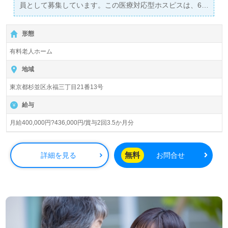
員として募集しています。この医療対応型ホスピスは、62
名の患者様を全室個室で受け入れ、特にがんや特定疾患を
抱える方々に質の高い医療を提供しています。給与は月額
形態
400,000円から436,000円で、年2回の賞与が支給されるた
め、経済的な安定を得ることができます。
有料老人ホーム
看護師として臨床経験がある方は、これまでのスキルをホ
地域
スピスで活かすチャンスです。ホスピスでの経験がなくて
東京都杉並区永福三丁目21番13号
も、患者様一人ひとりに寄り添う姿勢が重視される環境で
すので、安心してご応募いただけます。大学病院や急性期
給与
病院でのチーム医療経験をお持ちの方、終末期ケアや緩和
ケアの知識がある方も大歓迎です。仕事を通してやりがい
月給400,000円?436,000円/賞与2回3.5か月分
を感じたい、または環境を変えたいと考える方にとって、
こちらの職場は理想的な選択肢となることでしょう。
無料
詳細を見る
お問合せ
さらに、全国各地のエリアでの看護師の求人もご紹介して
いますので、ご希望の勤務地を担当のコンサルタントにお
伝えください。医療や福祉業界での転職を考えている方
は、ぜひお気軽にお問い合わせいただき、サポートを受け
ながら理想の職場を見つけてください。私たちが提供する
転職支援サービスは完全無料で、非公開求人も取り扱って