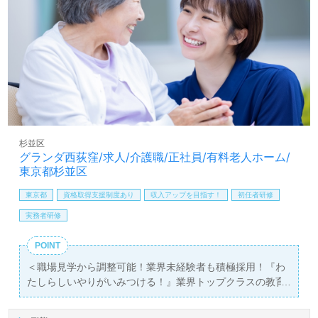
いるため、あなたにマッチした職場を見つけることが可能
です。
杉並区
グランダ西荻窪/求人/介護職/正社員/有料老人ホーム/
東京都杉並区
東京都
資格取得支援制度あり
収入アップを目指す！
初任者研修
実務者研修
POINT
＜職場見学から調整可能！業界未経験者も積極採用！『わ
たしらしいやりがいみつける！』業界トップクラスの教育
研修プログラム！ベネッセグループ！＞◎介護職/正社員募
集◎【月給310,000円～340,000円/賞与2回】＊初任者研修