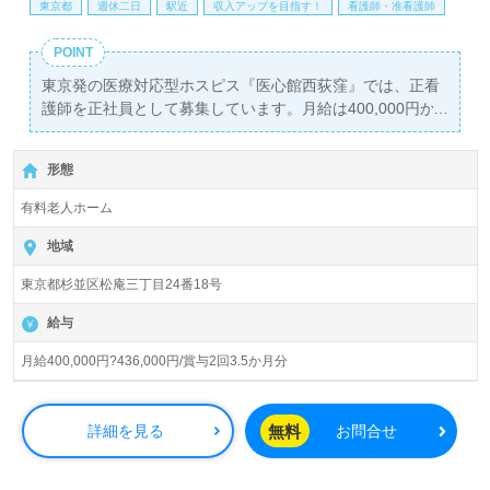
東京都
週休二日
駅近
収入アップを目指す！
看護師・准看護師
POINT
東京発の医療対応型ホスピス『医心館西荻窪』では、正看
護師を正社員として募集しています。月給は400,000円か
ら436,000円、賞与は年2回支給されるため、安定した収入
を得ることが可能です。西荻窪駅から徒歩5分という便利
形態
な立地で、入居定員46名の全室個室の環境を提供し、患者
様一人ひとりに寄り添った看護を実践しています。
有料老人ホーム
当施設は、がんや特定疾患などの医療依存度が高い患者様
地域
を対象にしており、看護師としての経験を活かしながら、
東京都杉並区松庵三丁目24番18号
心温まるケアを行うことができます。ホスピスでの経験が
ない方でも大歓迎で、大学病院や急性期病院でのチーム医
給与
療経験、終末期や緩和ケアの経験がある方々のスキルをお
待ちしております。チームワークを重視し、同僚への感謝
月給400,000円?436,000円/賞与2回3.5か月分
の気持ちを大切にする環境で、患者様の「今」に寄り添う
看護ができるのも大きな魅力です。
無料
詳細を見る
お問合せ
また、全国展開をしているため、あなたの希望エリアでの
勤務も可能です。看護師紹介専任コンサルタントがサポー