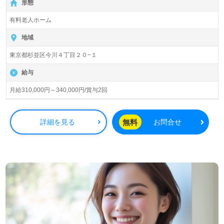
形態
以上有資格者向け求人＊『荻窪駅』徒歩21分。
有料老人ホーム
入居者数51名（45室）『グランダ西荻窪』株式会社会社ベ
ネッセスタイルケアBenesse Style Care Co.,Ltd. （本社：
地域
東京都西新宿） 様の運営です。従業員18,200人以上、26
東京都杉並区今川４丁目２０−１
年の実績、全国に350拠点以上の有料老人ホーム、教育/学
童領域で事業展開されています。業界トップクラスの施設
給与
数を誇り、ワンランク上の介護サービスをご提供。資格支
援制度や教育研修プログラムも充実。『入社してよかっ
月給310,000円～340,000円/賞与2回
た！』のお声も届く企業様です。
◎誰かのお役に立つ仕事×はたらくをわたしらしく！『こ
無料
詳細を見る
お問合せ
れからのキャリアが楽しみになる』輝く未来を描いてみま
せんか◎
看護助手や介護職経験のある方はもちろん、これから介護
職を目指される方も幅広く募集します。明るい職場環境、
自分の気持ちが伝えやすい環境面、先輩職員様からのあた
たかなサポートも嬉しいポイント！『ご利用者様のお役に
立ちたい、資格/経験を活かしたい』『介護知識や技術力を
高めたい、働きがいを感じながら仕事をしたい』『転職で
施設形態や環境を変えて働きたい』等の方も大歓迎です！