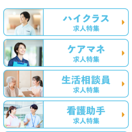
全国の求人ご紹介！医療/福祉業界の正社員/パート求人探
しは【ウィルオブ介護】＊求人情報収集、将来的検討の方
も遠慮なく＊
LINE、メール、お電話などご希望に応じてお問い合わせ/ご
相談可能です。転職相談、求人紹介、年収交渉など完全無
料サービスをご利用いただけます。＜非公開求人も取扱い
あり！＞"転職支援"のプロと一緒に転職活動！お問い合わ
せお待ちしております。