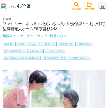
MENU
無料登録
求人検索
杉並区
ファミリー・ホスピス松庵ハウス/求人/介護職/正社員/住宅
型有料老人ホーム/東京都杉並区
施設名：
ファミリー・ホスピス松庵ハウス
東京都
杉並区
収入アップを目指す！
介護福祉士
未経験OK！
魅力の福利厚生！
OJT充実！
ブランクOK！
コンサルタントおすすめ求人！
積極採用企業・法人
お見逃しなく！