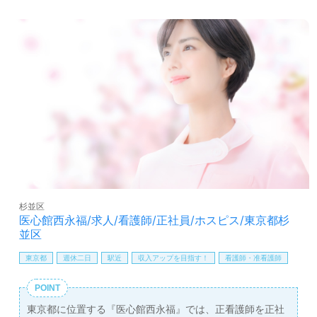
トし、転職相談や年収交渉も無料で行っています。非公開
求人も取り扱っており、求人情報の収集や将来的な検討も
お気軽にご相談できます。看護師としてのキャリアを新た
に築きながら、やりがいのある職場で働くチャンスです。
興味のある方は、ぜひお問い合わせください。
杉並区
医心館西永福/求人/看護師/正社員/ホスピス/東京都杉
並区
東京都
週休二日
駅近
収入アップを目指す！
看護師・准看護師
POINT
東京都に位置する『医心館西永福』では、正看護師を正社