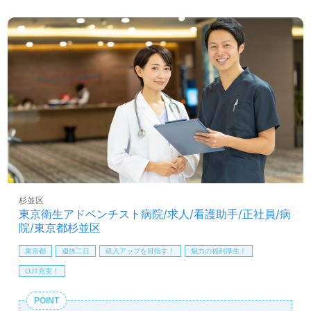
え合い、コミュニケーションがスムーズで働きやすい、職
場が明るい』とお声も届く事業所様です。職員様同士の抜
群のチームワーク、手厚いOJT/各種研修、年間6日間のリ
フレッシュ休暇、寮などの福利厚生もうれしいポイント！
『ご利用者様のお役に立ちたい』『風通しの良い職場で働
きたい』『一緒に働く仲間たちとモチベーション高く働き
たい』『転職で施設形態や環境を変えて働きたい』等の方
も大歓迎です！募集詳細等、担当コンサルタントよりご案
内します。お問い合わせも遠慮なくお願いします。
医療/福祉業界の正社員/パート求人探しは【ウィルオブ介
護】＊求人情報収集、将来的に検討の方も遠慮なく＊
LINE、メール、お電話などご希望に応じてお問い合わせ/ご
相談可能です。転職相談、求人紹介、年収交渉など完全無
杉並区
料サービスをご利用いただけます。＜非公開求人も取扱い
東京衛生アドベンチスト病院/求人/看護助手/正社員/病
あり！＞"転職支援"のプロと一緒に転職活動！お問い合わ
院/東京都杉並区
せお待ちしております。
東京都
週休二日
収入アップを目指す！
魅力の福利厚生！
OJT充実！
POINT