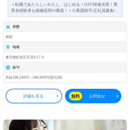
＜転職であたらしいわたし、はじめる！OJT/研修充実！業
界未経験者も積極採用の職場！＞◎看護助手/正社員募集◎
【月給196,160円～298,640円/賞与2回】【同時募集：無資
格/未経験応募枠】『荻窪駅』徒歩7分。
形態
総病床数186床『東京衛生アドベンチスト病院』医療法人
病院
財団アドベンチスト会（本部：東京都杉並区）様の運営で
す。東京都内を中心に病院、クリニック、在宅ケアセンタ
地域
ー、病児保育室事業を展開されています。JCI（世界で最も
東京都杉並区天沼3-17-3
厳しい基準を持つ国際的医療施設評価機関）認定病院。｢患
者様の安全と医療の質向上」を最優先に考え、院内ではJCI
給与
認定基準に基づき事業運営。24時間365日の救急病院とし
て、優しい眼差しで地域に貢献されていらっしゃいます。
月給196,160円～298,640円/賞与2回
◎『からだとこころを癒し、患者様に寄り添うチーム！』
ここからはじまるわたしのキャリア！◎
無料
詳細を見る
お問合せ
看護助手や介護職経験のある方はもちろん、これから看護
助手を目指される方も幅広く募集します。病院での勤務経
験は問いません。多職種、幅広い年代層の方が活躍中の病
院様です。充実の福利厚生、看護助手業務を基礎から学ん
でいただける環境、経験者の方もすぐにご活躍いただける