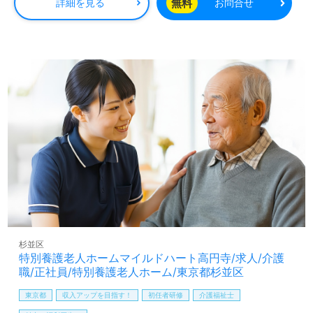
所様！◎
無料
詳細を見る
お問合せ
看護助手や介護職経験のある方をお迎えします。グループ
ホームでの勤務経験は問いません。幅広い年代層の職員様
が活躍中！風通しの良い職場環境、働きやすい3交代制勤
務シフト、1食200円の食事補助等の福利厚生もうれしいポ
イント！『少人数制の環境でお一人おひとりに寄り添いた
い』『認知症関連の資格取得を目指している、介護知識や
技術力を高めたい』『施設形態や環境を変えて働きたい』
等の方も大歓迎です。募集詳細等、担当コンサルタントよ
りご案内します。お問い合わせも遠慮なくお願いします。
全国の求人ご紹介！医療/福祉業界の正社員/パート求人探
しは【ウィルオブ介護】＊求人情報収集、将来的に検討の
方も遠慮なく＊
LINE、メール、お電話などご希望に応じてお問い合わせ/ご
相談可能です。転職相談、求人紹介、年収交渉など完全無
料サービスをご利用いただけます。＜非公開求人も取扱い
杉並区
あり！＞"転職支援"のプロと一緒に転職活動！お問い合わ
特別養護老人ホームマイルドハート高円寺/求人/介護
せお待ちしております。
職/正社員/特別養護老人ホーム/東京都杉並区
東京都
収入アップを目指す！
初任者研修
介護福祉士