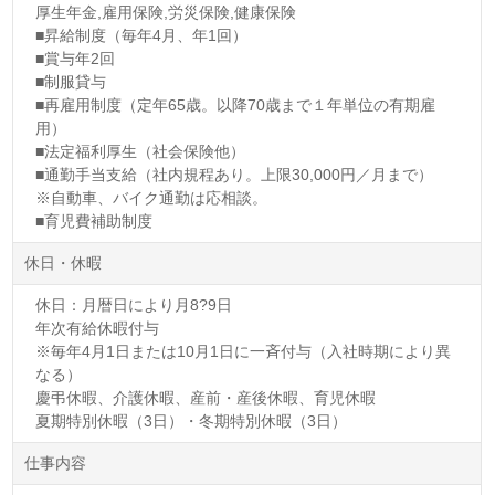
厚生年金,雇用保険,労災保険,健康保険
■昇給制度（毎年4月、年1回）
■賞与年2回
■制服貸与
■再雇用制度（定年65歳。以降70歳まで１年単位の有期雇
用）
■法定福利厚生（社会保険他）
■通勤手当支給（社内規程あり。上限30,000円／月まで）
※自動車、バイク通勤は応相談。
■育児費補助制度
休日・休暇
休日：月暦日により月8?9日
年次有給休暇付与
※毎年4月1日または10月1日に一斉付与（入社時期により異
なる）
慶弔休暇、介護休暇、産前・産後休暇、育児休暇
夏期特別休暇（3日）・冬期特別休暇（3日）
仕事内容