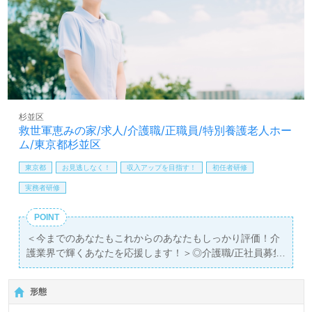
全国の求人ご紹介！医療/福祉業界の正社員/パート求人探
しは【ウィルオブ介護】＊求人情報収集、将来的検討の方
も遠慮なく＊
LINE、メール、お電話などご希望に応じてお問い合わせ/ご
相談可能です。転職相談、求人紹介、年収交渉など完全無
料サービスをご利用いただけます。＜非公開求人も取扱い
あり！＞"転職支援"のプロと一緒に転職活動！お問い合わ
杉並区
せお待ちしております。
救世軍恵みの家/求人/介護職/正職員/特別養護老人ホー
ム/東京都杉並区
東京都
お見逃しなく！
収入アップを目指す！
初任者研修
実務者研修
POINT
＜今までのあなたもこれからのあなたもしっかり評価！介
護業界で輝くあなたを応援します！＞◎介護職/正社員募集
◎
【月給236,000円～328,000円/賞与2回】＊初任者研修以上
形態
有資格者向け求人＊『東高円寺駅』徒歩12分。