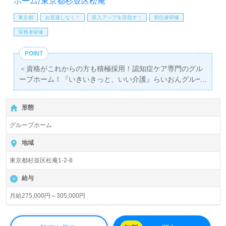
ホーム/東京都杉並区松庵
護】＊求人情報収集、将来的に検討の方も遠慮なく＊
LINE、メール、お電話などご希望に応じてお問い合わせ/ご
東京都
お見逃しなく！
収入アップを目指す！
初任者研修
相談可能です。転職相談、求人紹介、年収交渉など完全無
実務者研修
料サービスをご利用いただけます。＜非公開求人も取扱い
あり！＞"転職支援"のプロと一緒に転職活動！お問い合わ
POINT
せお待ちしております。
＜資格がこれからの方も積極採用！認知症ケア専門のグル
ープホーム！『いきいきっと、いい介護』らいおんグルー
プ！＞
◎介護職/正社員募集◎【月給275,000円～305,000円】
形態
『西荻窪駅』徒歩15分。
グループホーム
入居定員18名（9名×2ユニット）『フォービスライフ松庵
英』らいおんグループ/フォービスライフ株式会社（本社：
地域
東京都港区）様の運営です。東京都を中心にデイサービ
東京都杉並区松庵1-2-8
ス、短時間型デイサービス、グループホーム、訪問介護、
小規模多機能型居宅介護、住宅改修、福祉用具販売/レンタ
給与
ル、居宅介護支援事業を展開されています。
月給275,000円～305,000円
◎『フォービス（Forvice=form service）理想のカタチをサ
ービスに』。きめ細やかな介護サポートを実現される事業