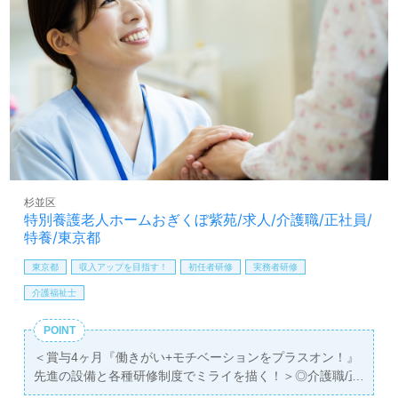
環境面もおすすめポイント！『患者様のお役に立ちたい、
資格/経験を活かしたい』『資格取得を目指している、働き
ながらキャリアアップを実現したい』『患者様のこころに
寄り添いたい』『やりがいを感じながら働きたい』『転職
でキャリアチェンジ、施設形態や環境を変えて働きたい』
等の方も大歓迎です！募集詳細等、担当コンサルタントよ
りご案内します。お問い合わせも遠慮なくお願いします。
全国の求人ご紹介！医療/福祉業界の正社員/パート求人探
しは【ウィルオブ介護】＊求人情報収集、将来的に検討の
方も遠慮なく＊
杉並区
LINE、メール、お電話などご希望に応じてお問い合わせ/ご
特別養護老人ホームおぎくぼ紫苑/求人/介護職/正社員/
相談可能です。転職相談、求人紹介、年収交渉など完全無
特養/東京都
料サービスをご利用いただけます。＜非公開求人も取扱い
あり！＞"転職支援"のプロと一緒に転職活動！お問い合わ
東京都
収入アップを目指す！
初任者研修
実務者研修
せお待ちしております。
介護福祉士
POINT
＜賞与4ヶ月『働きがい+モチベーションをプラスオン！』
先進の設備と各種研修制度でミライを描く！＞◎介護職/正
社員募集◎