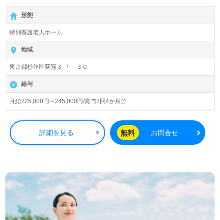
【月給225,000円～245,000円/賞与2回】＊初任者研修以上
形態
有資格者向け求人＊『荻窪駅』徒歩15分。
特別養護老人ホーム
入居定員90名（90室/ユニット型/全室個室）『特別養護老
人ホームおぎくぼ紫苑』社会福祉法人櫻灯会（本部：東京
地域
都西多摩郡）様の運営です。東京都を中心に特別養護老人
東京都杉並区荻窪３-７－３０
ホーム、訪問看護/介護、デイサービス、ショートステイ、
グループホーム、居宅介護支援事業を展開されています。
給与
◎資格支援制度、永年勤続表彰、働きやすい職場環境、年
月給225,000円～245,000円/賞与2回4か月分
収アップを目指せる給与制度/人事考課もうれしいポイン
ト！◎
看護助手や介護職経験のある方をお迎えします。特別養護
無料
詳細を見る
お問合せ
老人ホームでの勤務経験は問いません。あたたかな職員
様、チーム力が魅力の事業所様です。『ご利用者様のお役
に立ちたい、資格/経験を活かしたい』『介護知識や技術力
を深めたい』『モチベーション高く働きたい、働きがいを
感じながら仕事をしたい』『自分らしいキャリアを描きた
い』『転職で施設形態や環境を変えて仕事をしたい』等の
方も大歓迎です！募集詳細等、担当コンサルタントよりご
案内します。お問い合わせも遠慮なくお願いします。