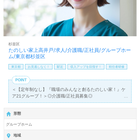
募集詳細等、担当コンサルタントよりご案内します。お問
い合わせも遠慮なくお願いします。
医療/福祉業界の正社員/パート求人探しは【ウィルオブ介
護】＊求人情報収集、将来的に検討の方も遠慮なく＊
LINE、メール、お電話などご希望に応じてお問い合わせ/ご
相談可能です。転職相談、求人紹介、年収交渉など完全無
杉並区
料サービスをご利用いただけます。＜非公開求人も取扱い
たのしい家上高井戸/求人/介護職/正社員/グループホー
あり！＞"転職支援"のプロと一緒に転職活動！お問い合わ
ム/東京都杉並区
せお待ちしております。
東京都
お見逃しなく！
駅近
収入アップを目指す！
初任者研修
POINT
＜【定年制なし】『職場のみんなと創るたのしい家！』ケ
ア21グループ！＞◎介護職/正社員募集◎
【月給251,800円～271,800円/賞与2回】＊初任者研修以上
有資格者向け求人＊『富士見ヶ丘駅』徒歩10分。
形態
入居定員27名（9名×3ユニット/全室個室）『たのしい家上
グループホーム
高井戸』ケア21グループ/株式会社ケア21（本社：大阪
府、東京都）様の運営です。グループ従業員数6,124名/非
地域