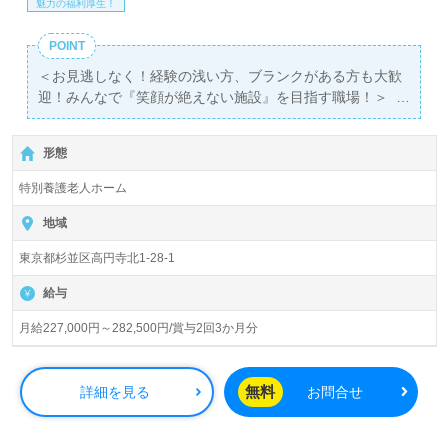
魅力の福利厚生！
POINT
＜お見逃しなく！経験の浅い方、ブランクがある方も大歓
迎！みんなで『笑顔が絶えない施設』を目指す職場！＞
◎介護職/正社員募集◎【月給227,000円～282,500円/賞与
2回】＊初任者研修以上有資格者向け求人＊『中野駅』徒
形態
歩10分。
特別養護老人ホーム
入居者数181名（ユニット型個室）『特別養護老人ホーム
マイルドハート高円寺』社団法人鵜足津福祉会（本部：香
地域
川県綾歌郡）様の運営です。香川県、東京都を中心に特別
東京都杉並区高円寺北1-28-1
養護老人ホーム、ケアハウス、介護老人保健施設、サービ
ス付き高齢者向け住宅、ショートステイ、放課後等デイサ
給与
ービス、こども園、障がい者福祉事業を展開されていま
す。
月給227,000円～282,500円/賞与2回3か月分
◎周辺には商業施設も充実、中野セントラルパーク近くで
都心の緑も感じる心地の良いエリアが就業場所！◎
無料
詳細を見る
お問合せ
看護助手や介護職経験のある方をお迎えします。特別養護
老人ホームでの勤務経験は問いません。『職員様同士の支