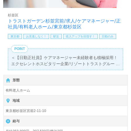
を変えて仕事をしたい』等も大歓迎です！募集詳細等、担
当コンサルタントよりご案内します。お問い合わせも遠慮
杉並区
なくお願いします。
トラストガーデン杉並宮前/求人/ケアマネージャー/正
社員/有料老人ホーム/東京都杉並区
医療/福祉業界の正社員/パート求人探しは【ウィルオブ介
護】＊求人情報収集、将来的に検討の方も遠慮なく＊
東京都
お見逃しなく！
駅近
収入アップを目指す！
日勤のみ
LINE、メール、お電話などご希望に応じてお問い合わせ/ご
相談可能です。転職相談、求人紹介、年収交渉など完全無
POINT
料サービスをご利用いただけます。＜非公開求人も取扱い
＜【日勤正社員】ケアマネージャー未経験者も積極採用！
あり！＞"転職支援"のプロと一緒に転職活動！お問い合わ
エクセレントホスピタリー企業/リゾートトラストグルー
せお待ちしております。
プ！＞◎ケアマネージャー/正社員募集◎【月給259,800円
～307,500円/賞与2回】＊主任介護支援専門員、介護支援
形態
専門員有資格者向け求人＊『富士見ヶ丘駅』徒歩12分。
有料老人ホーム
入居定員100名（99室/全室個室）『トラストガーデン杉並
宮前』リゾートトラストグループ/株式会社ハイメディック
地域
（本社：東京都渋谷区）様の運営です。東京都、神奈川
東京都杉並区宮前2-11-10
県、愛知県、滋賀県、京都府、福岡県を中心に有料老人ホ
ーム、サービス付き高齢者向け住宅を展開されています。
給与
リゾートトラスト株式会社様のメディカル部門として設立