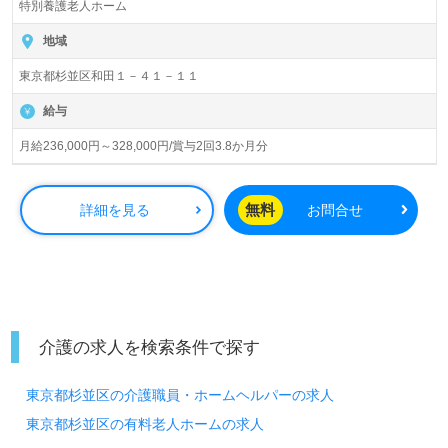
特別養護老人ホーム
入居定員70名（10名×1ユニット 70室/全室個室）『 救世軍
恵みの家』社会福祉法人救世軍社会事業団（本部：東京都
地域
千代田区）様の運営です。東京都を中心に特別養護老人ホ
東京都杉並区和田１－４１－１１
ーム、介護老人保健施設、通所リハビリテーション、ショ
ートステイ、訪問介護、居宅介護支援事業を展開されてい
給与
ます。
月給236,000円～328,000円/賞与2回3.8か月分
◎ユニット型で『顔なじみ』のあたたかな雰囲気が自慢！
お一人おひとりにゆったりと寄り添える環境面がうれしい
事業所様！◎
無料
詳細を見る
お問合せ
看護助手や介護職経験のある方をお迎えします。特別養護
老人ホームでの勤務経験は問いません。中途入社の方もす
ぐに馴染んでいただける環境面、手厚いOJT/研修制度、収
入アップを目指せる給与制度/人事考課も働くあなたのモチ
ベーションに！『ユニット型でご利用者様お一人おひとり
に寄り添った介護サポートを行いたい』『資格/経験を活か
介護の求人を検索条件で探す
したい、介護知識や技術力を高めたい』『安定して長く働
きたい、自分らしいキャリアを描きたい』『転職で施設形
東京都杉並区の介護職員・ホームヘルパーの求人
態や環境を変えて働きたい』等の方も大歓迎です。募集詳
細等、担当コンサルタントよりご案内します。お問い合わ
東京都杉並区の有料老人ホームの求人
せも遠慮なくお願いします。