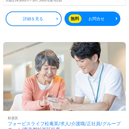
された100％子会社様です。
月給259,800円～307,500円/賞与2回
◎『いつまでも自分らしく、心豊かなシニアライフを』。
上質な介護サービスとコミュニケーションで毎日をサポー
無料
詳細を見る
お問合せ
ト！◎
居宅または施設等でケアマネージャー経験のある方はもち
ろん、これからケアマネージャーを目指される方も幅広く
募集します。職員様全員参加でハイグレードなシニアレジ
デンスサービスを実現！『おもてなしの心、ホスピタリテ
ィあふれる上質な介護サービス』を提供される事業所様で
す。穏やかな環境で職員様同士が自然に協力し合えるカル
チャー、職員様が安心して働ける各種制度、多彩なキャリ
アパス、ビジネススキルやエクセレントホスピタリティを
学べる環境面もうれしいポイント！ご利用者様、ご家族様
のお気持ちに寄り添ったケアプランを作成したい』『ケア
マネージャーとしての専門性を高めたい』『転職でキャリ
アチェンジを実現したい、施設形態や環境を変えて働きた
い』等の方も大歓迎です。こちらの求人は＜ケアマネージ
ャー紹介専任コンサルタント＞より募集詳細をご案内しま
す。お問い合わせも遠慮なくお願いします。
杉並区
フォービスライフ松庵英/求人/介護職/正社員/グループ
医療/福祉業界の正社員/パート求人探しは【ウィルオブ介