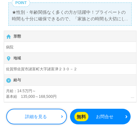
POINT
★性別・年齢関係なく多くの方が活躍中！プライベートの
時間も十分に確保できるので、「家族との時間も大切にし
たい」という方にもお勧めです！
形態
病院
地域
佐賀県佐賀市諸富町大字諸富津２３０－２
給与
月給：14.5万円～
基本給 135,000～168,500円
職務手当 1万円
夜勤手当 7,800円/回
急性期手当 ～1,000円
無料
詳細を見る
お問合せ
早出遅出手当 300円/回
通勤手当 上限2万円/月
賞与年2回