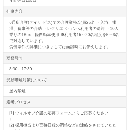
年間休日105日
仕事内容
○通所介護(デイサ-ビス)での介護業務:定員25名 ・入浴、排
泄、食事等の介助 ・レクリエ-ション ○利用者の送迎 ・10人
乗りの1Box、軽自動車使用 ※利用者15～20名程度を5～6名
で対応しています。
労働条件の詳細につきましては面談時にお伝えします。
勤務時間
8:30～17:30
受動喫煙対策について
屋内禁煙
選考プロセス
[1] ウィルオブ介護の応募フォームよりご応募ください
↓
[2] 採用担当より面接日程の調整などの連絡をさせていただ