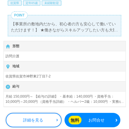
佐賀県
定年65歳
未経験歓迎
POINT
【事業所の敷地内だから、初心者の方も安心して働いてい
ただけます！】 ★働きながらスキルアップしたい方も大歓
迎！！ 『風通しの良い環境で一緒に働きませんか？』
形態
訪問介護
地域
佐賀県佐賀市神野東2丁目7-2
給与
月給 150,000円～ 【給与の詳細】 ・基本給：140,000円 ・資格手当：
10,000円～20,000円 （資格手当詳細） ・ヘルパー2級：10,000円 ・実務者
研修：15,000円 ・介護福祉士：20,000円 （業務手当） ・管理者：20,000円
・サービス提供責任者：10,000円 ※試用期間中の給与の変動あり（時給800
円で計算）
無料
詳細を見る
お問合せ