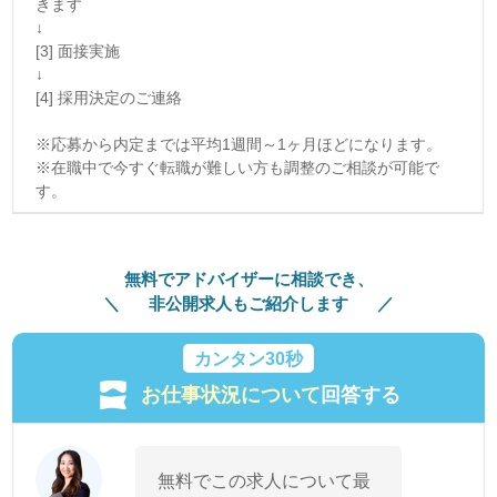
きます
↓
[3] 面接実施
↓
[4] 採用決定のご連絡
※応募から内定までは平均1週間～1ヶ月ほどになります。
※在職中で今すぐ転職が難しい方も調整のご相談が可能で
す。
無料でアドバイザーに相談でき、
非公開求人もご紹介します
カンタン30秒
お仕事状況について
回答する
無料でこの求人について最