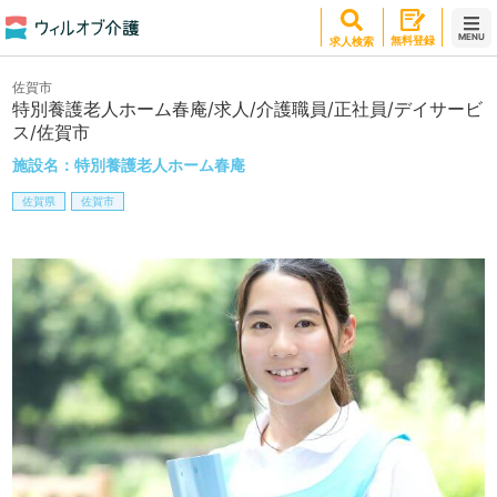
MENU
無料登録
求人検索
佐賀市
特別養護老人ホーム春庵/求人/介護職員/正社員/デイサービ
ス/佐賀市
施設名：
特別養護老人ホーム春庵
佐賀県
佐賀市