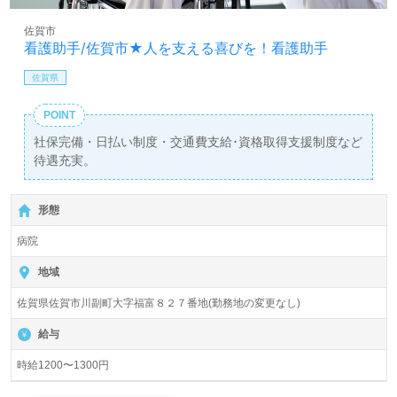
佐賀市
看護助手/佐賀市★人を支える喜びを！看護助手
佐賀県
POINT
社保完備・日払い制度・交通費支給･資格取得支援制度など
待遇充実。
形態
病院
地域
佐賀県佐賀市川副町大字福富８２７番地(勤務地の変更なし)
給与
時給1200〜1300円