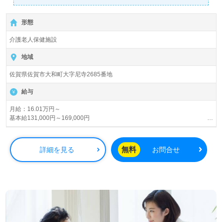
たい」という方にもお勧めです！
形態
介護老人保健施設
地域
佐賀県佐賀市大和町大字尼寺2685番地
給与
月給：16.01万円～
基本給131,000円～169,000円
職種手当 29,100円～37,500円
処遇改善手当10000円/月
介護職員処遇改善加算金2,000円/月
無料
詳細を見る
お問合せ
介護福祉士資格の方は5,000円/月