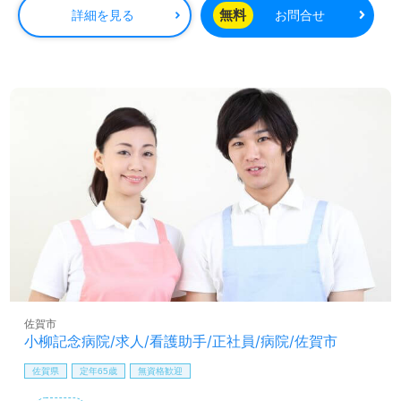
無料
詳細を見る
お問合せ
佐賀市
小柳記念病院/求人/看護助手/正社員/病院/佐賀市
佐賀県
定年65歳
無資格歓迎