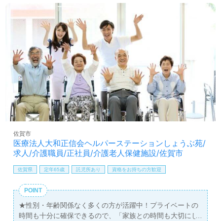
佐賀市
医療法人大和正信会ヘルパーステーションしょうぶ苑/
求人/介護職員/正社員/介護老人保健施設/佐賀市
佐賀県
定年65歳
託児所あり
資格をお持ちの方歓迎
POINT
★性別・年齢関係なく多くの方が活躍中！プライベートの
時間も十分に確保できるので、「家族との時間も大切にし