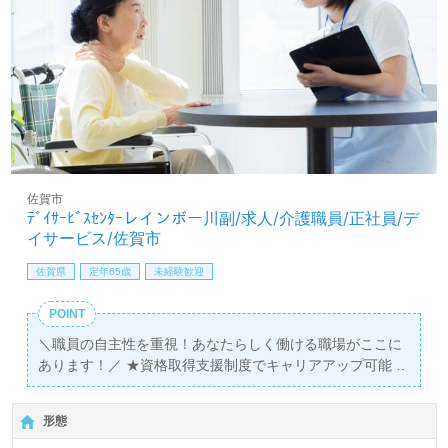
佐賀市
ﾃﾞｲｻｰﾋﾞｽｾﾝﾀｰレインボー川副/求人/介護職員/正社員/デ
イサービス/佐賀市
佐賀県
定年65歳
未経験歓迎
POINT
＼職員の自主性を重視！あなたらしく働ける職場がここに
あります！／ ★資格取得支援制度でキャリアアップ可能！
形態