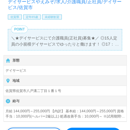
デイサービスやえみぞ/求人/介護職員/正社員/デイサー
ビス/佐賀市
佐賀県
定年65歳
未経験歓迎
POINT
＼★デイサービスにて介護職員(正社員)募集★／ ◎15人定
員の小規模デイサービスでゆったりと働けます！ ◎17：
30までの勤務で残業無し♪プライベートも充実可能！
形態
デイサービス
地域
佐賀県佐賀市八戸溝二丁目１番１号
給与
月給 144,000円～255,000円 【内訳】 基本給：144,000円～255,000円 資格
手当：10,000円(ヘルパー2級以上) 処遇改善手当：10,000円～ ※試用期間中
の給与：時給850円