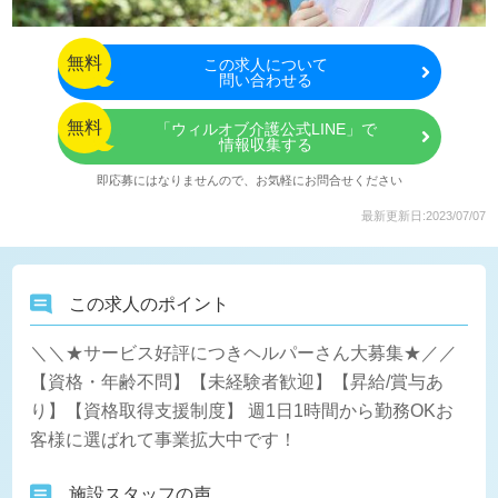
無料
この
求人について
問い合わせる
無料
「ウィルオブ介護公式LINE」で
情報収集する
即応募にはなりませんので、お気軽にお問合せください
最新更新日:2023/07/07
この求人のポイント
＼＼★サービス好評につきヘルパーさん大募集★／／
【資格・年齢不問】【未経験者歓迎】【昇給/賞与あ
り】【資格取得支援制度】 週1日1時間から勤務OKお
客様に選ばれて事業拡大中です！
施設スタッフの声