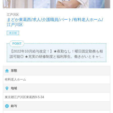
江戸川区
まどか東葛西/求人/介護職員/パート/有料老人ホーム/
江戸川区
東京都
POINT
【2022年10月給与改定！】★夜勤なし！曜日固定勤務も相
談可能◎ ★充実の研修制度と福利厚生。働きがいとキャリ
アアップの両立を目指せる職場です！ ★家事や育児と両立
しながら活躍するスタッフが多数★ ■施設見学も随時受付
形態
中。お気軽にお問い合わせください。
有料老人ホーム
地域
東京都江戸川区東葛西9-5-34
給与