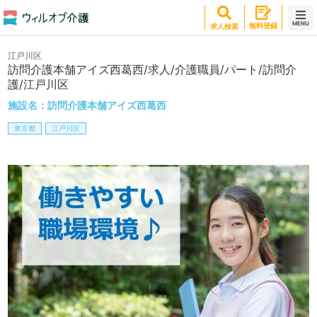
MENU
無料登録
求人検索
江戸川区
訪問介護本舗アイズ西葛西/求人/介護職員/パート/訪問介
護/江戸川区
施設名：
訪問介護本舗アイズ西葛西
東京都
江戸川区