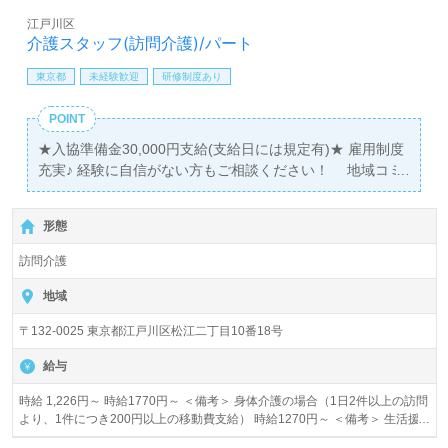
江戸川区
介護スタッフ(訪問介護)/パート
東京都
未経験歓迎
研修制度あり
POINT
★入協準備金30,000円支給(支給日には規定有)★ 雇用制度
充実♪ 経験に自信がない方もご相談ください！ 地域コミ
ュニティを支える『陽だまり』で一緒に働きませんか？
形態
訪問介護
地域
〒132-0025 東京都江戸川区松江二丁目10番18号
給与
時給 1,226円～ 時給1770円～ ＜備考＞ 身体介護の場合（1日2件以上の訪問
より、1件につき200円以上の移動費支給） 時給1270円～ ＜備考＞ 生活援
助の場合（1日2件以上の訪問より、1件につき200円以上の移動費支給） 時