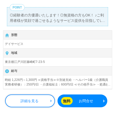
POINT
◎経験者の方優遇いたします！◎無資格の方もOK！ ♪ご利
用者様が笑顔で過ごせるようなサービス提供を目指してい
ます♪
形態
デイサービス
地域
東京都江戸川区篠崎町7-23-5
給与
時給 1,226円～1,300円 ≪資格手当≫※別途支給 ・ヘルパー1級（介護職員
実務者研修）：250円/日 ・介護福祉士：600円/日 ≪その他手当≫ ・処遇改
善手当 ・食事補助あり ※試用期間中の給与の変動なし
無料
詳細を見る
お問合せ