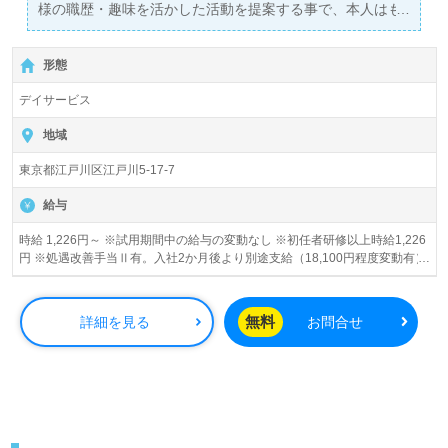
様の職歴・趣味を活かした活動を提案する事で、本人はも
ちろん職員も他では味わえないやりがいを感じられます。
形態
デイサービス
地域
東京都江戸川区江戸川5-17-7
給与
時給 1,226円～ ※試用期間中の給与の変動なし ※初任者研修以上時給1,226
円 ※処遇改善手当Ⅱ有。入社2か月後より別途支給（18,100円程度変動有）
処遇改善手当積立金として5月・12月に評価に基づき支給。 ※土日出勤した
場合手当として時給プラス100円支給 ※ご利用者様の受け入れ人数に応じて
大入り手当支給。実績に月に7,000円～18,100円程度 働き方や実績にもより
無料
詳細を見る
お問合せ
ますが手当を入れた場合時給換算で1,400円前後になります。