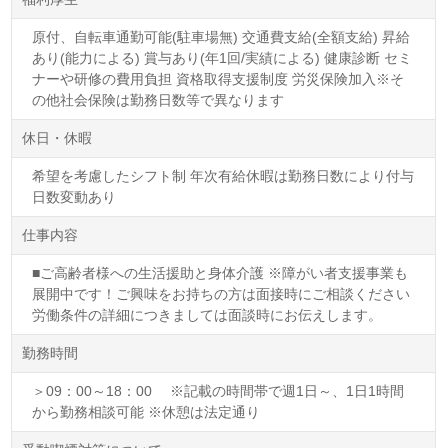
原付、自転車通勤可能(駐車場無) 交通費支給(全額支給) 昇給
あり(能力による) 賞与あり(年1回/実績による) 健康診断 セミ
ナーや研修の費用負担 資格取得支援制度 労災保険加入※そ
の他社会保険は勤務日数等で異なります
休日・休暇
希望を考慮したシフト制 年次有給休暇は勤務日数により付与
日数変動あり
仕事内容
■ご高齢者様への生活援助と身体介護 ※障がい者支援事業も
展開中です！ご興味をお持ちの方は面接時にご相談ください
労働条件の詳細につきましては面談時にお伝えします。
勤務時間
＞09：00～18：00 ※記載の時間帯で週1日～、1日1時間
から勤務相談可能 ※休憩は法定通り