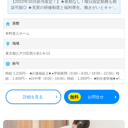
【2022年10月給与改定！】★夜勤なし！曜日固定勤務も相
談可能◎ ★充実の研修制度と福利厚生。働きがいとキャリ
アアップの両立を目指せる職場です！ ★家事や育児と両立
しながら活躍するスタッフが多数★ ■施設見学も随時受付
形態
中。お気軽にお問い合わせください。
有料老人ホーム
地域
東京都江戸川区西小岩1-8-13
給与
時給 1,226円～ ■介護福祉士■ ●早朝夜間（6:00～8:00／18:00～22:00）時
給：1,400円～ ●日中帯（8:00～18:00）時給：1,300円～ ■初任者研修■ ●早
朝夜間（6:00～8:00／18:00～22:00）時給：1,300円～ ●日中帯（8:00～
18:00）時給：1,226円～ 昇給あり
無料
詳細を見る
お問合せ