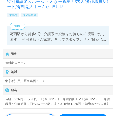
特別養護老人ホーム わとなーる葛西/求人/介護職員/パ
ート/有料老人ホーム/江戸川区
東京都
未経験歓迎
POINT
葛西駅から徒歩9分♪ 介護系の資格をお持ちの方優遇いたし
ます！ 利用者様・ご家族、そしてスタッフが「和(輪)とな
って」信頼関係を築けるような施設を目指しております。
無資格・未経験者も応募OK！ 採用は人物重視で行います
形態
☆
有料老人ホーム
地域
東京都江戸川区東葛西7-19-8
給与
時給 1,226円～1,226円 1. 時給 1226円 ・介護福祉士 2. 時給 1226円 ・介護
職員初任者研修（旧ヘルパー2級）以上 3. 時給 1226円 ・無資格かつ未経験
者