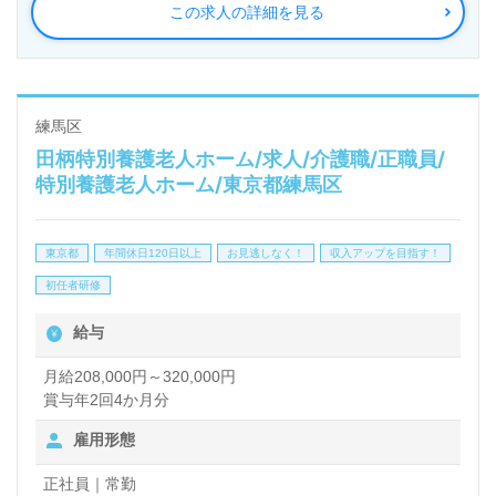
この求人の詳細を見る
問看護/介護事業を展開されています。『笑顔でつな
ぐ、あなたの望むところまで』を大切に事業運営をさ
れています。
練馬区
田柄特別養護老人ホーム/求人/介護職/正職員/
◎夜勤体制は介護職員様5名、看護師様1名の6名体制
特別養護老人ホーム/東京都練馬区
でサポート！夜勤勤務時は夕食/朝食支給のある事業
所様！◎
東京都
年間休日120日以上
お見逃しなく！
収入アップを目指す！
看護助手や介護職経験のある方をお迎えします。介護
初任者研修
老人保健施設での勤務経験は問いません。『見る、触
給与
れる、話す、立つ』を基本にしたユマニチュードケア
を採用されている事業所様です。充実のOJT/研修制
月給208,000円～320,000円
賞与年2回4か月分
度、メリハリつけて働ける労働環境も嬉しいポイン
雇用形態
ト！『ご利用者様お一人おひとりに寄り添いたい』
『人員体制にゆとりのある職場環境で働きたい』『転
正社員｜常勤