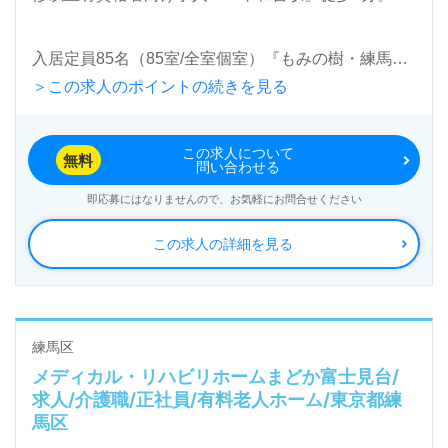
LINE、メール、お電話などご希望に応じてお問い合
わせ/ご相談可能です。転職相談、求人紹介、年収交
入居定員85名（85室/全室個室）『もみの樹・練馬』
渉など完全無料サービスをご利用いただけます。＜非
＞この求人のポイントの続きを見る
ダイワハウスグループ（大和ハウス工業100％子会
公開求人も取扱いあり！＞"転職支援"のプロと一緒に
社）大和ハウスライフサポート株式会社（本社：東京
転職活動！お問い合わせお待ちしております。
この求人について
都港区）様の運営です。従業員人数329名以上、東京
無料
問い合わせる
都、神奈川県を中心に有料老人ホーム事業を展開され
即応募にはなりませんので、お気軽にお問合せください
ています。
この求人の詳細を見る
◎『私達にできること』に挑む！『ONLY ONE、旅
行、認知症ケア』３つのプロジェクトで感動をプロデ
ュースされる事業所様！◎
練馬区
メディカル・リハビリホームまどか富士見台/
看護助手や介護職経験のある方をお迎えします。ゆっ
求人/介護職/正社員/有料老人ホーム/東京都練
たりと寄り添える1.5:1の手厚い人員体制！ご利用者
馬区
様の『自己実現』をお一人ずつ、一歩ずつ二人三脚で