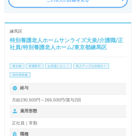
この求人の詳細を見る
ます。グループスローガンは『あんしん』と『まごこ
ろ』。医療×リハビリ×介護の3本の柱でご支援されて
いる法人様です。
練馬区
特別養護老人ホームサンライズ大泉/介護職/正
◎介護職を通じて『やりがいとチャンスあふれる』未
社員/特別養護老人ホーム/東京都練馬区
来を歩む！あなたのこれからを＜ウィルオブ介護＞が
全力で応援します！◎
東京都
車通勤可
お見逃しなく！
収入アップを目指す！
看護助手や介護職経験のある方をお迎えします。特別
初任者研修
養護老人ホームでの勤務経験は問いません。幅広い年
給与
代層の職員様が活躍中！副業/Wワーク可能、寮/住宅
手当、食事補助等の手厚い福利厚生も充実の事業所様
月給230,500円～266,500円/賞与2回
です。職員様同士の抜群のチームワークもうれしいポ
雇用形態
イント！『ご利用者様とご家族様のお役に立ちたい、
正社員｜常勤
資格/経験を活かしたい』『資格取得を目指してい
職種