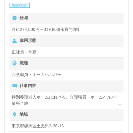
人紹介、年収交渉を無料でサポートし、非公開求人も
実務者研修
取り扱っています。介護職に関心がある方は、ぜひお
給与
問い合わせください。あなたの希望に合った職場を見
つけるお手伝いをいたします。
月給274,800円～319,800円/賞与2回
雇用形態
正社員｜常勤
職種
介護職員・ホームヘルパー
仕事内容
特別養護老人ホームにおける、介護職員・ホームヘルパー
業務全般
入浴や排せつ、食事などの身体的サポートや、買い物や掃
地域
除、洗濯など日常生活のサポートなど
東京都練馬区土支田2-36-16