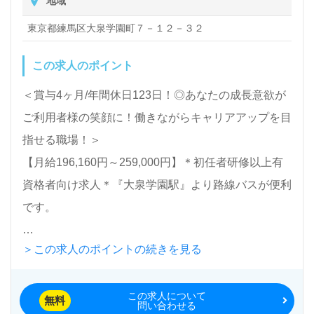
地域
願いします。
除、洗濯など日常生活のサポートなど
東京都練馬区大泉学園町７－１２－３２
【お見逃しなく！担当コンサルタントより】事業所様
この求人のポイント
のご厚意で、実際に働く職場を見学できるチャンスを
いただきました！
＜賞与4ヶ月/年間休日123日！◎あなたの成長意欲が
求人エントリーの際、①職場見学から ②見学+面接
ご利用者様の笑顔に！働きながらキャリアアップを目
希望日（複数候補日）を担当コンサルタントへお伝え
指せる職場！＞
ください。
【月給196,160円～259,000円】＊初任者研修以上有
資格者向け求人＊『大泉学園駅』より路線バスが便利
医療/福祉業界の正社員/パート求人探しは【ウィルオ
です。
ブ介護】＊求人情報収集、将来的に検討の方も遠慮な
く＊
＞この求人のポイントの続きを見る
入所定員50名（従来型多床室）『やすらぎの里大
LINE、メール、お電話などご希望に応じてお問い合
泉』社会福祉法人章佑会（本部：東京都練馬区）様の
わせ/ご相談可能です。転職相談、求人紹介、年収交
この求人について
運営です。職員数900名以上、東京都を中心に介護老
無料
問い合わせる