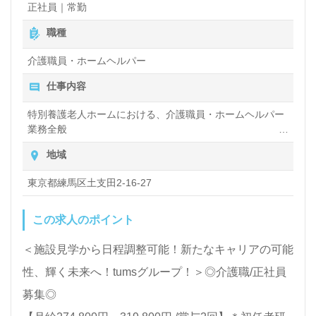
正社員｜常勤
ができた』と嬉しいお声も。それぞれの成長に合った
職種
資格支援制度や教育研修プログラム充実もおすすめポ
介護職員・ホームヘルパー
イント！『ご利用者様お一人おひとりに寄り添った介
仕事内容
護支援を行いたい』『資格取得を目指している、専門
性を高めたい』『やりがいを大切に働きたい』『転職
特別養護老人ホームにおける、介護職員・ホームヘルパー
業務全般
でキャリアアップを実現したい』『ベネッセスタイル
入浴や排せつ、食事などの身体的サポートや、買い物や掃
地域
ケア様の一員として働きたい』『環境を変えて働きた
除、洗濯など日常生活のサポートなど
い』等の方も大歓迎です！働き方や選考フロー等、コ
東京都練馬区土支田2-16-27
ンサルタントよりご案内します。お問い合わせも遠慮
この求人のポイント
なくお願いします。
＜施設見学から日程調整可能！新たなキャリアの可能
【同時募集：あなたのご希望エリアでお探しします】
性、輝く未来へ！tumsグループ！＞◎介護職/正社員
＊募集職種：介護職 ＊雇用形態：正社員
募集◎
全国展開！ご希望エリアを担当コンサルタントへお伝