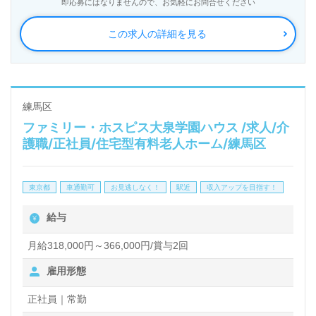
即応募にはなりませんので、お気軽にお問合せください
の施設数を誇り、ワンランク上の介護サービスをご提
この求人の詳細を見る
供。資格支援制度や教育研修プログラムも充実。『入
社してよかった！』のお声も届く企業様です。
◎誰かのお役に立つ仕事×はたらくをわたしらしく！
練馬区
ファミリー・ホスピス大泉学園ハウス /求人/介
『これからのキャリアが楽しみになる』輝く未来を描
護職/正社員/住宅型有料老人ホーム/練馬区
いてみませんか◎
看護助手や介護職経験のある方はもちろん、これから
東京都
車通勤可
お見逃しなく！
駅近
収入アップを目指す！
介護職を目指される方も幅広く募集します。『ご利用
給与
者様との距離感が近く、毎日の仕事時間に感動が増え
ました』等のお声も届く事業所様です。明るい職場環
月給318,000円～366,000円/賞与2回
境、それぞれの成長に沿った資格支援制度や充実の
雇用形態
OJT/教育研修プログラムもおすすめポイント！『ご
正社員｜常勤
利用者様のお役に立ちたい』『資格取得を目指してい