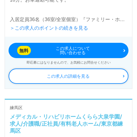
転職活動！お問い合わせお待ちしております。
入居定員36名（36室/全室個室）『ファミリー・ホス
＞この求人のポイントの続きを見る
ピス大泉学園ハウス』ファミリー・ホスピス株式会社
（本社：東京都千代田区）様の運営です。"厚生労働
この求人について
大臣が定める特定疾患等の患者様"を対象としたホス
無料
問い合わせる
ピスを北海道、東京都、神奈川県、愛知県、京都府、
即応募にはなりませんので、お気軽にお問合せください
大阪府、兵庫県に展開されています。ご家族様から＊
この求人の詳細を見る
感謝のお手紙＊が届く企業様。新規オープン施設も
続々開設予定です。
◎ホスピス経験不問！『介護職のあなたにありがと
練馬区
メディカル・リハビリホームくらら大泉学園/
う』そこには、見守る職員様の眼差しとあたたかな心
求人/介護職/正社員/有料老人ホーム/東京都練
がありました◎
馬区
看護助手や介護職経験のある方をお迎えします。末期