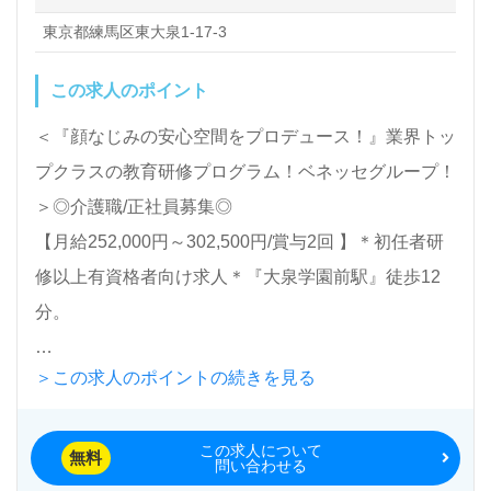
東京都練馬区東大泉1-17-3
全国の求人ご紹介！医療/福祉業界の正社員/パート求
人探しは【ウィルオブ介護】＊求人情報収集、将来的
この求人のポイント
に検討の方も遠慮なく＊
＜『顔なじみの安心空間をプロデュース！』業界トッ
LINE、メール、お電話などご希望に応じてお問い合
プクラスの教育研修プログラム！ベネッセグループ！
わせ/ご相談可能です。転職相談、求人紹介、年収交
＞◎介護職/正社員募集◎
渉など完全無料サービスをご利用いただけます。＜非
【月給252,000円～302,500円/賞与2回 】＊初任者研
公開求人も取扱いあり！＞"転職支援"のプロと一緒に
修以上有資格者向け求人＊『大泉学園前駅』徒歩12
転職活動！お問い合わせお待ちしております。
分。
＞この求人のポイントの続きを見る
入居定員60名（60室/全室個室）『メディカル・リハ
ビリホームくらら大泉学園』株式会社会社ベネッセス
この求人について
タイルケアBenesse Style Care Co.,Ltd. （本社：東京
無料
問い合わせる
都西新宿） 様の運営です。従業員18,200人以上、26