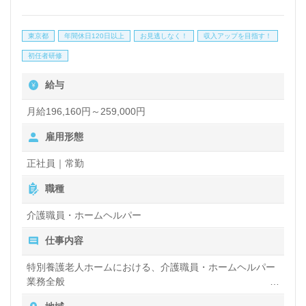
む！＜ウィルオブ介護＞のコンサルタントがあなたの
これからを応援します！◎
東京都
年間休日120日以上
お見逃しなく！
収入アップを目指す！
看護助手や介護職経験のある方をお迎えします。特別
初任者研修
養護老人ホームでの勤務経験は問いません。幅広い年
給与
代層の職員様が活躍中！副業/Wワーク可能、寮/住宅
手当、食事補助等、福利厚生充実の事業所様です。職
月給196,160円～259,000円
員様同士の抜群のチームワーク、風通し良い職場環境
雇用形態
もうれしいポイント！『ご利用者様のお役に立ちた
正社員｜常勤
い、資格/経験を活かしたい』『介護業界で自分らし
職種
いキャリアを描きたい、多彩なキャリアパスでキャリ
介護職員・ホームヘルパー
アアップを実現したい』『働きがいを感じながら仕事
仕事内容
をしたい』『転職で施設形態や環境を変えて働きた
い』等の方も大歓迎です。募集詳細等、担当コンサル
特別養護老人ホームにおける、介護職員・ホームヘルパー
業務全般
タントよりご案内します。お問い合わせも遠慮なくお
入浴や排せつ、食事などの身体的サポートや、買い物や掃