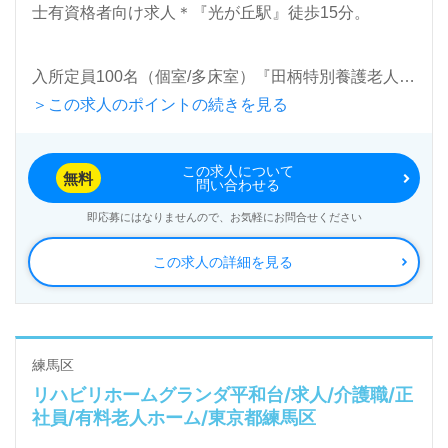
士有資格者向け求人＊『光が丘駅』徒歩15分。
入所定員100名（個室/多床室）『田柄特別養護老人ホ
＞この求人のポイントの続きを見る
ーム』社会福祉法人練馬区社会福祉事業団（本部：東
京都練馬区）様の運営です。東京都を中心に特別養護
この求人について
老人ホーム、訪問介護、デイサービス、ショートステ
無料
問い合わせる
イ、居宅介護支援事業を展開されています。
即応募にはなりませんので、お気軽にお問合せください
この求人の詳細を見る
◎スローガンは『ありのままのあなたを大切にしま
す』。職員様全員参加で『ご利用者様らしく』をサポ
ートされる事業所様！◎
看護助手や介護職経験のある方をお迎えします。特別
練馬区
リハビリホームグランダ平和台/求人/介護職/正
養護老人ホームでの勤務経験は問いません。幅広い年
社員/有料老人ホーム/東京都練馬区
代層の職員様が活躍中！職員様が安心して長く働ける