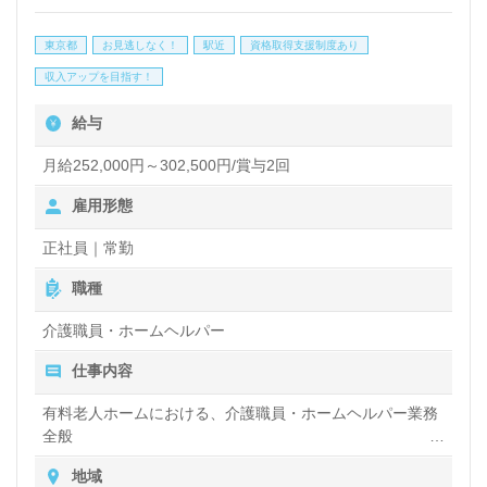
がんや難病等により、医療ケアを必要とされる方のた
東京都
お見逃しなく！
駅近
資格取得支援制度あり
めの医療対応型ホスピスです。『同僚と協力し合いな
収入アップを目指す！
がらサポートさせていただけることに大きな働きがい
給与
を感じます。』等のお声も届く事業所様です。仕事に
月給252,000円～302,500円/賞与2回
集中できる環境面、職員様同士の想いの共有やチーム
雇用形態
ワーク、再雇用制度活用で70歳就業を目指せる人事
制度も働くあなたのモチベーションに！『ご利用者様
正社員｜常勤
やご家族様の想いに寄り添いたい、資格/経験を活か
職種
したい』『緩和ケアの専門性を深めたい、働きがいを
介護職員・ホームヘルパー
感じながら仕事をしたい』『施設形態や環境を変えて
仕事内容
働きたい』等の方も大歓迎です。募集詳細等、担当コ
有料老人ホームにおける、介護職員・ホームヘルパー業務
ンサルタントよりご案内します。お問い合わせも遠慮
全般
なくお願いします。
入浴や排せつ、食事などの身体的サポートや、買い物や掃
地域
除、洗濯など日常生活のサポートなど