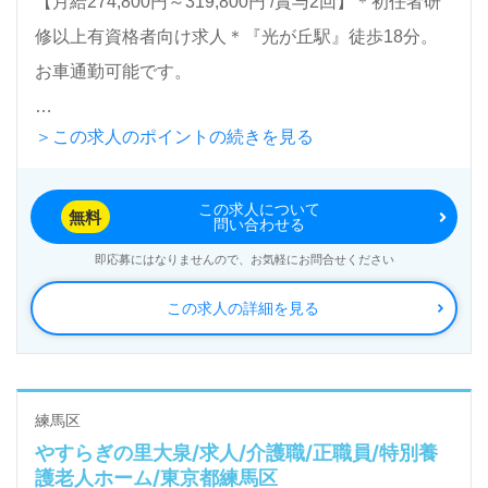
【月給274,800円～319,800円 /賞与2回】＊初任者研
えください。お問い合わせも遠慮なくお願いします。
修以上有資格者向け求人＊『光が丘駅』徒歩18分。
お車通勤可能です。
医療/福祉業界の正社員/パート求人探しは【ウィルオ
ブ介護】＊求人情報収集、将来的に検討の方も遠慮な
＞この求人のポイントの続きを見る
入居定員108名（ユニット型/全室個室）『タムスさく
く＊
らの杜練馬』tumsグループ/社会福祉法人春和会（本
LINE、メール、お電話などご希望に応じてお問い合
この求人について
部：千葉県船橋市） 様の運営です。東京都、埼玉
無料
問い合わせる
わせ/ご相談可能です。転職相談、求人紹介、年収交
県、千葉県を中心に病院、クリニック、訪問看護/介
即応募にはなりませんので、お気軽にお問合せください
渉など完全無料サービスをご利用いただけます。＜非
護、高齢者施設、保育園事業を展開されています。グ
この求人の詳細を見る
公開求人も取扱いあり！＞"転職支援"のプロと一緒に
ループスローガンは『あんしん』と『まごころ』。医
転職活動！お問い合わせお待ちしております。
療×リハビリ×介護の3本の柱でご支援されている法人
様です。
練馬区
やすらぎの里大泉/求人/介護職/正職員/特別養
◎介護職を通じてやりがいと笑顔あふれる未来を歩
護老人ホーム/東京都練馬区