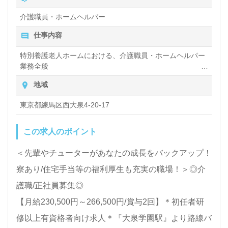
る、介護知識や技術力を向上させたい』『働きがいを
介護職員・ホームヘルパー
感じながら仕事をしたい』『転職で施設形態や環境を
仕事内容
変えて働きたい』等の方も大歓迎です。募集詳細等、
担当コンサルタントよりご案内します。お問い合わせ
特別養護老人ホームにおける、介護職員・ホームヘルパー
業務全般
も遠慮なくお願いします。
入浴や排せつ、食事などの身体的サポートや、買い物や掃
地域
除、洗濯など日常生活のサポートなど
医療/福祉業界の正社員/パート求人探しは【ウィルオ
東京都練馬区西大泉4-20-17
ブ介護】＊求人情報収集、将来的に検討の方も遠慮な
この求人のポイント
く＊
LINE、メール、お電話などご希望に応じてお問い合
＜先輩やチューターがあなたの成長をバックアップ！
わせ/ご相談可能です。転職相談、求人紹介、年収交
寮あり/住宅手当等の福利厚生も充実の職場！＞◎介
渉など完全無料サービスをご利用いただけます。＜非
護職/正社員募集◎
公開求人も取扱いあり！＞"転職支援"のプロと一緒に
【月給230,500円～266,500円/賞与2回】＊初任者研
転職活動！お問い合わせお待ちしております。
修以上有資格者向け求人＊『大泉学園駅』より路線バ