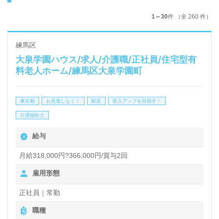
1～30
件 （全 260 件）
練馬区
大泉学園ハウス/求人/介護職/正社員/住宅型有
料老人ホーム/練馬区大泉学園町
東京都
お見逃しなく！
駅近
収入アップを目指す！
介護福祉士
給与
月給318,000円?366,000円/賞与2回
雇用形態
正社員｜常勤
職種