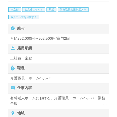
目指す事業所様です。職員様同士の協力体制、資格支
東京都
お見逃しなく！
駅近
資格取得支援制度あり
援/メンター/永年勤続表彰制度、充実の研修プログラ
収入アップを目指す！
ム、最新のAI機器導入等、大手企業のスケールメリッ
給与
トを活かした就業環境もあなたのこれからをサポー
月給252,000円～302,500円/賞与2回
ト！『ご利用者様やご家族様の想いに寄り添いたい、
雇用形態
ホスピタリティを大切にした介護サポートを行いた
い』『一緒に働く仲間たちと感動をプロデュースした
正社員｜常勤
い』『働きがいや喜びを感じながら仕事をしたい』
職種
『転職でキャリアアップを実現したい、施設形態や環
介護職員・ホームヘルパー
境を変えて働きたい』等の方も大歓迎です。次のステ
仕事内容
ージは笑顔と喜びあふれる『感動プロプロジェクト』
有料老人ホームにおける、介護職員・ホームヘルパー業務
をはじめませんか。募集詳細等、担当コンサルタント
全般
よりご案内します。お問い合わせも遠慮なくお願いし
入浴や排せつ、食事などの身体的サポートや、買い物や掃
地域
除、洗濯など日常生活のサポートなど
ます。