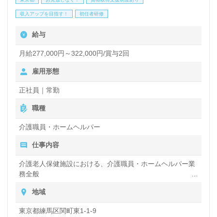
養護老人ホームでの勤務経験は問いません。明るい職
収入アップを目指す！
初任者研修
場環境、ご利用者様と職員様の笑顔あふれる事業所様
給与
です。職員様同士の抜群のチームワーク、OJT/OFF-
JT、SDS、動画視聴や配信等の教育研修プログラム
月給277,000円～322,000円/賞与2回
も働くあなたのチカラに！『ご利用者様のお役に立ち
雇用形態
たい、関わる方の笑顔を増やしたい』『資格/経験を
正社員｜常勤
活かしたい、働きながらキャリアアップを実現した
職種
い』『転職で施設形態や環境を変えて働きたい』等の
介護職員・ホームヘルパー
方も大歓迎です。募集詳細等、担当コンサルタントよ
仕事内容
りご案内します。お問い合わせも遠慮なくお願いしま
す。
介護老人保健施設における、介護職員・ホームヘルパー業
務全般
入浴や排せつ、食事などの身体的サポートや、買い物や掃
地域
全国の求人ご紹介！医療/福祉業界の正社員/パート仕
除、洗濯など日常生活のサポートなど
事探しは【ウィルオブ介護】＊求人情報収集、将来的
東京都練馬区関町東1-1-9