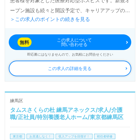
患者様を対象とした医療対応型ホスピスです。新規オ
ープン施設も続々と開設予定で、キャリアアップのチ
＞この求人のポイントの続きを見る
ャンスが広がっています。
この求人について
ホスピス経験は問いません。介護職を目指す方や、看
無料
問い合わせる
護助手・介護職経験者も大歓迎です。ここでは、医療
即応募にはなりませんので、お気軽にお問合せください
ケアを必要とする方々に対して、温かいサポートを提
この求人の詳細を見る
供することが求められます。職員同士のチームワーク
が良く、働きやすい環境が整っています。ご利用者様
やご家族様の思いに寄り添える職場で、働きがいを実
感しながらスキルを磨くことが可能です。
練馬区
タムスさくらの杜 練馬アネックス/求人/介護
職/正社員/特別養護老人ホーム/東京都練馬区
ウィルオブ介護では、医療・福祉業界の正社員やパー
トの求人情報を全国的にご紹介します。転職相談や求
東京都
お見逃しなく！
収入アップを目指す！
初任者研修