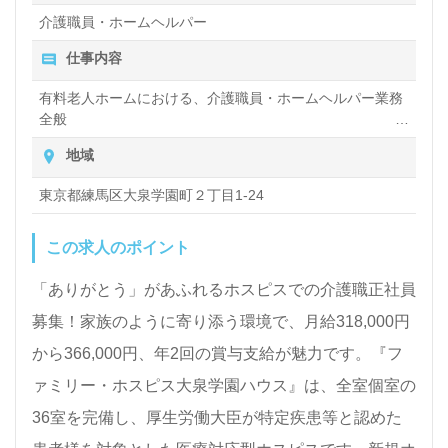
介護職員・ホームヘルパー
仕事内容
有料老人ホームにおける、介護職員・ホームヘルパー業務
全般
入浴や排せつ、食事などの身体的サポートや、買い物や掃
地域
除、洗濯など日常生活のサポートなど
東京都練馬区大泉学園町２丁目1-24
この求人のポイント
「ありがとう」があふれるホスピスでの介護職正社員
募集！家族のように寄り添う環境で、月給318,000円
から366,000円、年2回の賞与支給が魅力です。『フ
ァミリー・ホスピス大泉学園ハウス』は、全室個室の
36室を完備し、厚生労働大臣が特定疾患等と認めた