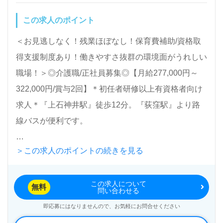
に検討の方も遠慮なく＊
この求人のポイント
LINE、メール、お電話などご希望に応じてお問い合
わせ/ご相談可能です。転職相談、求人紹介、年収交
＜お見逃しなく！残業ほぼなし！保育費補助/資格取
渉など完全無料サービスをご利用いただけます。＜非
得支援制度あり！働きやすさ抜群の環境面がうれしい
公開求人も取扱いあり！＞"転職支援"のプロと一緒に
職場！＞◎介護職/正社員募集◎【月給277,000円～
転職活動！お問い合わせお待ちしております。
322,000円/賞与2回】＊初任者研修以上有資格者向け
求人＊『上石神井駅』徒歩12分。『荻窪駅』より路
線バスが便利です。
＞この求人のポイントの続きを見る
入居定員94名（従来型個室/多床室）『介護老人保健
施設エスポワール練馬』医療法人社団純正会（本部：
この求人について
東京都練馬区） 様の運営です。従業員人数490名以
無料
問い合わせる
上、東京都、神奈川県、千葉県内に病院、介護老人保
即応募にはなりませんので、お気軽にお問合せください
健施設、ショートステイ、通所リハビリーション、訪