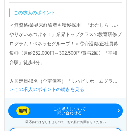
渉など完全無料サービスをご利用いただけます。＜非
この求人のポイント
公開求人も取扱いあり！＞"転職支援"のプロと一緒に
転職活動！お問い合わせお待ちしております。
＜無資格/業界未経験者も積極採用！『わたしらしい
やりがいみつける！』業界トップクラスの教育研修プ
ログラム！ベネッセグループ！＞◎介護職/正社員募
集◎【月給252,000円～302,500円/賞与2回】『平和
台駅』徒歩4分。
入居定員46名（全室個室）『リハビリホームグラン
＞この求人のポイントの続きを見る
ダ平和台』株式会社会社ベネッセスタイルケア
Benesse Style Care Co.,Ltd. （本社：東京都西新宿）
この求人について
様の運営です。従業員18,200人以上、26年の実績、
無料
問い合わせる
全国に350拠点以上の有料老人ホーム、教育/学童領域
即応募にはなりませんので、お気軽にお問合せください
で事業展開されています。業界トップクラスの施設数