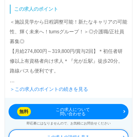
この求人のポイント
＜施設見学から日程調整可能！新たなキャリアの可能
性、輝く未来へ！tumsグループ！＞◎介護職/正社員
募集◎
【月給274,800円～319,800円/賞与2回】＊初任者研
修以上有資格者向け求人＊『光が丘駅』徒歩20分。
路線バスも便利です。
＞この求人のポイントの続きを見る
入居定員83名（ユニット型/全室個室）『タムスさく
らの杜 練馬アネックス』tumsグループ/社会福祉法人
この求人について
春和会（本部：千葉県船橋市） 様の運営です。東京
無料
問い合わせる
都、埼玉県、千葉県を中心に病院、クリニック、訪問
即応募にはなりませんので、お気軽にお問合せください
看護/介護、高齢者施設、保育園事業を展開されてい