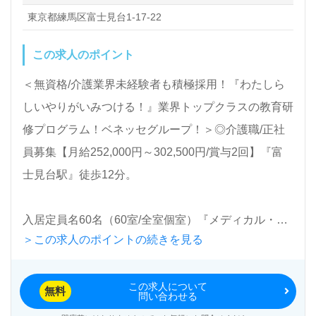
東京都練馬区富士見台1-17-22
医療/福祉業界の正社員/パート求人探しは【ウィルオ
この求人のポイント
ブ介護】＊求人情報収集、将来的に検討の方も遠慮な
＜無資格/介護業界未経験者も積極採用！『わたしら
く＊
しいやりがいみつける！』業界トップクラスの教育研
LINE、メール、お電話などご希望に応じてお問い合
修プログラム！ベネッセグループ！＞◎介護職/正社
わせ/ご相談可能です。転職相談、求人紹介、年収交
員募集【月給252,000円～302,500円/賞与2回】『富
渉など完全無料サービスをご利用いただけます。＜非
士見台駅』徒歩12分。
公開求人も取扱いあり！＞"転職支援"のプロと一緒に
転職活動！お問い合わせお待ちしております。
入居定員名60名（60室/全室個室）『メディカル・リ
＞この求人のポイントの続きを見る
ハビリホームまどか富士見台』株式会社ベネッセスタ
イルケア様の運営です。従業員18,200人以上、26年
この求人について
の実績、全国に350拠点以上の有料老人ホーム、保育/
無料
問い合わせる
学童領域で事業展開されています。業界トップクラス