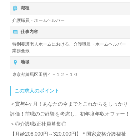
職で施設形態や環境を変えて働きたい』等の方も大歓
職種
迎です。募集詳細等、担当コンサルタントよりご案内
介護職員・ホームヘルパー
します。お問い合わせも遠慮なくお願いします。
仕事内容
特別養護老人ホームにおける、介護職員・ホームヘルパー
医療/福祉業界の正社員/パート求人探しは【ウィルオ
業務全般
ブ介護】＊求人情報収集、将来的に検討の方も遠慮な
入浴や排せつ、食事などの身体的サポートや、買い物や掃
地域
除、洗濯など日常生活のサポートなど
く＊
東京都練馬区田柄４－１２－１０
LINE、メール、お電話などご希望に応じてお問い合
わせ/ご相談可能です。転職相談、求人紹介、年収交
この求人のポイント
渉など完全無料サービスをご利用いただけます。＜非
＜賞与4ヶ月！あなたの今までとこれからをしっかり
公開求人も取扱いあり！＞"転職支援"のプロと一緒に
評価！前職のご経験を考慮し、初年度年収オファー！
転職活動！お問い合わせお待ちしております。
＞◎介護職/正社員募集◎
【月給208,000円～320,000円】＊国家資格介護福祉