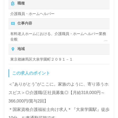
職種
る、介護知識や技術力を高めたい』『働きがいを感じ
介護職員・ホームヘルパー
ながら仕事をしたい、介護業界で人の心に残るキャリ
アを描きたい』『転職でキャリアチェンジを実現した
仕事内容
い、施設形態や環境を変えて仕事をしたい』等の方も
有料老人ホームにおける、介護職員・ホームヘルパー業務
全般
大歓迎です！募集詳細等、担当コンサルタントよりご
入浴や排せつ、食事などの身体的サポートや、買い物や掃
案内します。お問い合わせも遠慮なくお願いします。
地域
除、洗濯など日常生活のサポートなど
東京都練馬区大泉学園町２０９１－１
医療/福祉業界の正社員/パート求人探しは【ウィルオ
この求人のポイント
ブ介護】＊求人情報収集、将来的に検討の方も遠慮な
く＊
＜"ありがとう"がここに。家族のように、寄り添うホ
LINE、メール、お電話などご希望に応じてお問い合
スピス＞◎介護職/正社員募集◎【月給318,000円～
わせ/ご相談可能です。転職相談、求人紹介、年収交
366,000円/賞与2回】
渉など完全無料サービスをご利用いただけます。＜非
＊国家資格介護福祉士向け求人＊『大泉学園駅』徒歩
公開求人も取扱いあり！＞"転職支援"のプロと一緒に
10分。お車通勤可能です。