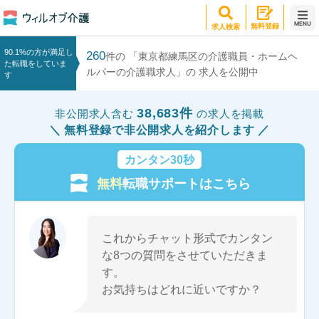
MENU
無料登録
求人検索
90.1%の方が満足し
260
件の 「東京都練馬区の介護職員・ホームヘ
た転職をしていま
ルパーの介護職求人」の 求人を公開中
す
38,683件
非公開求人含む
の求人を掲載
無料登録で非公開求人を紹介します
カンタン30秒
無料
転職サポートはこちら
これからチャット形式でカンタン
な8つの質問をさせていただきま
す。
お気持ちはどれに近いですか？