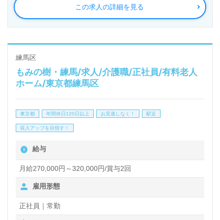
この求人の詳細を見る
を誇り、ワンランク上の介護サービスをご提供。資格
支援制度や教育研修プログラムも充実。『入社してよ
かった！』のお声も届く企業様です。
練馬区
もみの樹・練馬/求人/介護職/正社員/有料老人
◎誰かのお役に立つ仕事×はたらくをわたしらしく！
ホーム/東京都練馬区
『これからのキャリアが楽しみになる』輝く未来を描
いてみませんか◎
東京都
年間休日120日以上
お見逃しなく！
駅近
看護助手や介護職経験のある方はもちろん、これから
収入アップを目指す！
介護職を目指される方も幅広く募集します。先輩職員
給与
様からのあたたかなサポート、自分の気持ちが伝えや
すい環境面が魅力の事業所様です。それぞれの成長に
月給270,000円～320,000円/賞与2回
合ったOJT/教育研修プログラム、資格支援制度もう
雇用形態
れしいポイント！『ご利用者様のお役に立ちたい、喜
正社員｜常勤
んでもらいたい』『資格取得を目指している、介護知