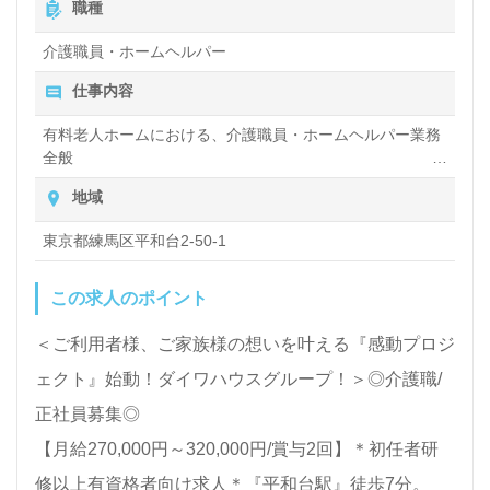
職種
識や技術力を高めたい』『転職でキャリアチェンジを
介護職員・ホームヘルパー
実現したい、施設形態や環境を変えて仕事をしたい』
仕事内容
等の方も大歓迎です！求人詳細等、担当コンサルタン
トよりご案内します。お問い合わせも遠慮なくお願い
有料老人ホームにおける、介護職員・ホームヘルパー業務
全般
します。
入浴や排せつ、食事などの身体的サポート、買い物や掃
地域
除、洗濯など日常生活のサポートなど
【同時募集：あなたのご希望エリアでお探しします】
東京都練馬区平和台2-50-1
＊募集職種：介護職 ＊雇用形態：正社員
この求人のポイント
全国展開！ご希望エリアを担当コンサルタントへお伝
えください。お問い合わせも遠慮なくお願いします。
＜ご利用者様、ご家族様の想いを叶える『感動プロジ
ェクト』始動！ダイワハウスグループ！＞◎介護職/
医療/福祉業界の正社員/パート求人探しは【ウィルオ
正社員募集◎
ブ介護】＊求人情報収集、将来的に検討の方も遠慮な
【月給270,000円～320,000円/賞与2回】＊初任者研
く＊
修以上有資格者向け求人＊『平和台駅』徒歩7分。