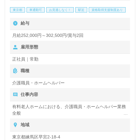
環境づくり、介護ロボット等の導入も積極的な事業所
東京都
車通勤可
お見逃しなく！
駅近
資格取得支援制度あり
様です。職員様同士のチームワーク、風通しの良い環
給与
境面も嬉しいポイント！『ご利用者様のお役に立ちた
い』『働きながらキャリアアップ、スキルアップを実
月給252,000円～302,500円/賞与2回
現したい』『モチベーション高く働きたい』『転職で
雇用形態
施設形態や環境を変えて働きたい』等の方も大歓迎で
正社員｜常勤
す。募集詳細等、担当コンサルタントよりご案内しま
職種
す。お問い合わせも遠慮なくお願いします。
介護職員・ホームヘルパー
全国の求人ご紹介！医療/福祉業界の正社員/パート求
仕事内容
人探しは【ウィルオブ介護】＊求人情報収集、将来的
有料老人ホームにおける、介護職員・ホームヘルパー業務
全般
に検討の方も遠慮なく＊
入浴や排せつ、食事などの身体的サポート、買い物や掃
LINE、メール、お電話などご希望に応じてお問い合
地域
除、洗濯など日常生活のサポートなど
わせ/ご相談可能です。転職相談、求人紹介、年収交
東京都練馬区早宮2-18-4