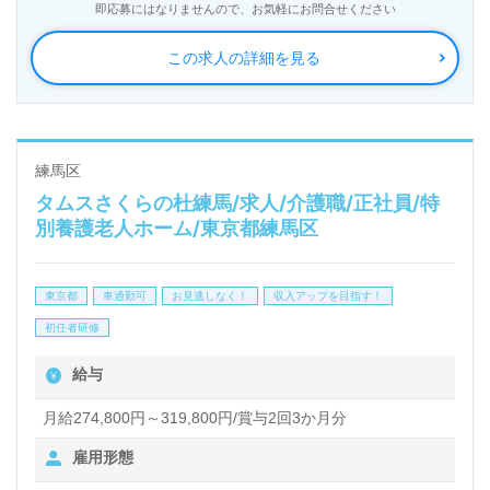
即応募にはなりませんので、お気軽にお問合せください
年の実績、全国に350拠点以上の有料老人ホーム、教
この求人の詳細を見る
育/学童領域で事業展開されています。業界トップク
ラスの施設数を誇り、ワンランク上の介護サービスを
ご提供。資格支援制度や教育研修プログラムも充実。
『入社してよかった！』のお声も届く企業様です。
練馬区
タムスさくらの杜練馬/求人/介護職/正社員/特
別養護老人ホーム/東京都練馬区
◎ユニットケアで『いつもと同じ』をプロデュース！
『その方らしさに寄り添った介護支援を実現されてい
東京都
車通勤可
お見逃しなく！
収入アップを目指す！
る事業所様！◎
初任者研修
看護助手や介護職経験のある方はもちろん、これから
給与
介護職を目指される方も幅広く募集します。チームワ
ーク抜群で何でも話しやすい雰囲気の事業所様です。
月給274,800円～319,800円/賞与2回3か月分
就職後『資格支援制度活用で資格を取得した』『介護
雇用形態
業界で頑張ってきて良かったと思えた』『新たな目標