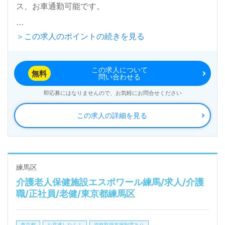
ス、お車通勤可能です。
＞この求人のポイントの続きを見る
入居定員50名（ユニット型/全室個室）『特別養護老
人ホームサンライズ大泉』社会福祉法人サンライズ
この求人について
（本部：東京都東京都西多摩郡）様の運営です。東京
無料
問い合わせる
都を中心に特別養護老人ホーム、デイサービス、ショ
即応募にはなりませんので、お気軽にお問合せください
ートステイ、小規模多機能型居宅介護、居宅介護支援
この求人の詳細を見る
事業を展開されています。理念は『安心と充実の人生
をご一緒に。』を掲げる法人様です。
◎幅広い年代層の職員様が活躍中！『暮らす人も、は
練馬区
介護老人保健施設エスポワール練馬/求人/介護
たらく人もずっと楽しく生きよう。』の実現を目指す
職/正社員/老健/東京都練馬区
事業所様！◎
看護助手や介護職経験のある方をお迎えします。特別
東京都
お見逃しなく！
資格取得支援制度あり