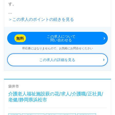
す。
＞この求人のポイントの続きを見る
入居定員100名（従来型個室/多床室）『介護老人保健
施設あおばケアガーデン』医療法人社団あおば会（本
この求人について
部：静岡県掛川市）様の運営です。静岡県を中心に介
無料
問い合わせる
護老人保健施設、訪問/通所リハビリテーション、シ
即応募にはなりませんので、お気軽にお問合せください
ョートステイ事業を展開されています。
この求人の詳細を見る
◎『自分のキャリアに目標が出来ました。ご利用者様
からのありがとうが何よりうれしいです。』等のお声
も届く事業所様！◎
袋井市
介護老人福祉施設萩の花/求人/介護職/正社員/
看護助手や介護職経験のある方はもちろん、これから
老健/静岡県浜松市
介護職を目指される方も幅広く募集します。介護老人
保健施設での勤務経験は問いません。幅広い年代層の