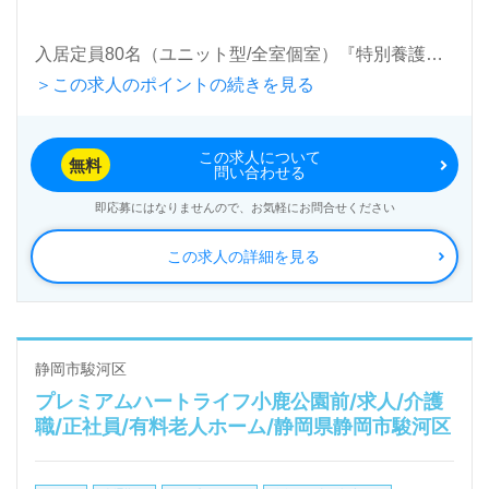
入居定員80名（ユニット型/全室個室）『特別養護老
＞この求人のポイントの続きを見る
人ホーム袋井ゆうあいの里』社会福祉法人遠州中央福
祉会様の運営です。静岡県内を中心に特別養護老人ホ
この求人について
ーム、ショートステイ、デイサービス、居宅介護支援
無料
問い合わせる
事業を展開されています。
即応募にはなりませんので、お気軽にお問合せください
この求人の詳細を見る
◎長期継続勤務で『未来予想！ライフプランが立てや
すい』安定就業を目指す方にもおすすめの職場◎
看護助手や介護職経験のある方をお迎えします。明る
く『仕事がしやすい』と評判の施設様。住宅手当、資
静岡市駿河区
プレミアムハートライフ小鹿公園前/求人/介護
格手当、処遇改善手当、特別処遇改善手当も魅力のひ
職/正社員/有料老人ホーム/静岡県静岡市駿河区
とつ。協力し合える先輩や同僚に囲まれて、あなたの
ご経験を活かしてみませんか。