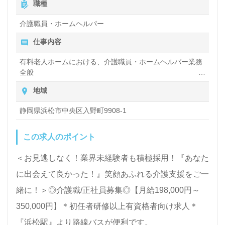
職種
案内します。お問い合い合わせも遠慮なくお願いしま
介護職員・ホームヘルパー
す。
仕事内容
全国の求人ご紹介！医療/福祉業界の正社員/パート求
有料老人ホームにおける、介護職員・ホームヘルパー業務
全般
人探しは【ウィルオブ介護】＊求人情報収集、将来的
入浴や排せつ、食事などの身体的サポートや、買い物や掃
地域
に検討の方も遠慮なく＊
除、洗濯など日常生活のサポートなど
LINE、メール、お電話などご希望に応じてお問い合
静岡県浜松市中央区入野町9908-1
わせ/ご相談可能です。転職相談、求人紹介、年収交
この求人のポイント
渉など完全無料サービスをご利用いただけます。＜非
公開求人も取扱いあり！＞"転職支援"のプロと一緒に
＜お見逃しなく！業界未経験者も積極採用！『あなた
転職活動！お問い合わせお待ちしております。
に出会えて良かった！』笑顔あふれる介護支援をご一
緒に！＞◎介護職/正社員募集◎【月給198,000円～
350,000円】＊初任者研修以上有資格者向け求人＊
『浜松駅』より路線バスが便利です。