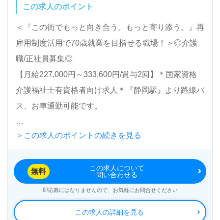
この求人のポイント
＜『この街でもっと向き合う。もっと寄り添う。』再
雇用制度活用で70歳就業を目指せる職場！＞◎介護
職/正社員募集◎
【月給227,000円～333,600円/賞与2回】＊国家資格
介護福祉士有資格者向け求人＊『静岡駅』より路線バ
ス、お車通勤可能です。
＞この求人のポイントの続きを見る
入所定員50名（ユニット型/個室）『特別養護老人ホ
ーム厚生苑 新緑の郷』社会福祉法人静岡厚生会（本
この求人について
部：静岡県静岡市）様の運営です。静岡県を中心に特
無料
問い合わせる
別養護老人ホーム、訪問介護、デイサービス、ショー
即応募にはなりませんので、お気軽にお問合せください
トステイ、居宅介護支援事業を展開されています。
この求人の詳細を見る