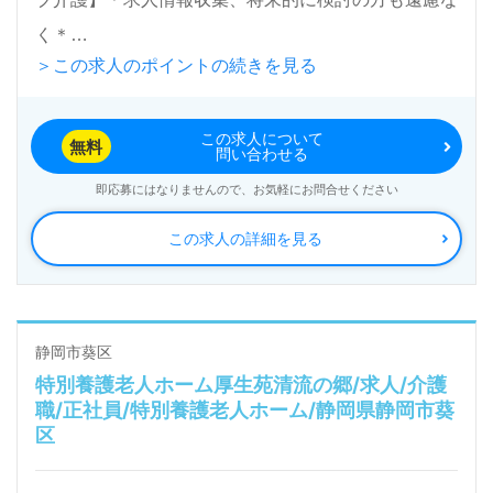
く＊
＞この求人のポイントの続きを見る
LINE、メール、お電話などご希望に応じてお問い合
わせ/ご相談可能です。転職相談、求人紹介、年収交
この求人について
渉など完全無料サービスをご利用いただけます。＜非
無料
問い合わせる
公開求人も取扱いあり！＞"転職支援"のプロと一緒に
即応募にはなりませんので、お気軽にお問合せください
転職活動！お問い合わせお待ちしております。
この求人の詳細を見る
静岡市葵区
特別養護老人ホーム厚生苑清流の郷/求人/介護
職/正社員/特別養護老人ホーム/静岡県静岡市葵
区