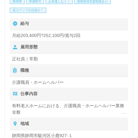
静岡県
車通勤可
お見逃しなく！
資格取得支援制度あり
収入アップを目指す！
全国の求人ご紹介！医療/福祉業界の正社員/パート求
給与
人探しは【ウィルオブ介護】＊求人情報収集、将来的
に検討の方も遠慮なく＊
月給203,400円?252,100円/賞与2回
LINE、メール、お電話などご希望に応じてお問い合
雇用形態
わせ/ご相談可能です。転職相談、求人紹介、年収交
正社員｜常勤
渉など完全無料サービスをご利用いただけます。＜非
職種
公開求人も取扱いあり！＞"転職支援"のプロと一緒に
介護職員・ホームヘルパー
転職活動！お問い合わせお待ちしております。
仕事内容
有料老人ホームにおける、介護職員・ホームヘルパー業務
全般
入浴や排せつ、食事などの身体的サポートや、買い物や掃
地域
除、洗濯など日常生活のサポートなど
静岡県静岡市駿河区小鹿927-１