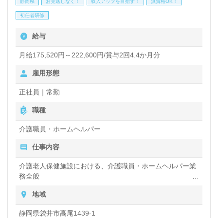
静岡県
お見逃しなく！
収入アップを目指す！
無資格OK！
職員様が活躍中！丁寧なOJT/研修制度、先輩職員様
初任者研修
からのあたたかなサポートも嬉しいポイント！『介護
給与
職を通じてご利用者様のお役に立ちたい、資格/経験
を活かしたい』『転職でキャリアチェンジを実現した
月給175,520円～222,600円/賞与2回4.4か月分
い、施設形態や環境を変えて働きたい』等の方も大歓
雇用形態
迎です。募集詳細等、担当コンサルタントよりご案内
正社員｜常勤
します。お問い合わせも遠慮なくお願いします。
職種
介護職員・ホームヘルパー
医療/福祉業界の正社員/パート求人探しは【ウィルオ
仕事内容
ブ介護】＊求人情報収集、将来的に検討の方も遠慮な
く＊
介護老人保健施設における、介護職員・ホームヘルパー業
務全般
LINE、メール、お電話などご希望に応じてお問い合
入浴や排せつ、食事などの身体的サポートや、買い物や掃
地域
わせ/ご相談可能です。転職相談、求人紹介、年収交
除、洗濯など日常生活のサポートなど
渉など完全無料サービスをご利用いただけます。＜非
静岡県袋井市高尾1439-1