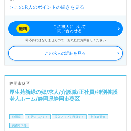
＞この求人のポイントの続きを見る
総病床数401床（一般病床、療養病床、精神病床、感
染症病床、結核病床）『山の上病院』病院、介護医療
この求人について
院、介護老人保健施設、有料老人ホーム、グループホ
無料
問い合わせる
ーム、デイケアセンター、訪問リハビリステーション
即応募にはなりませんので、お気軽にお問合せください
事業を展開されています。
この求人の詳細を見る
◎院内保育所完備、完全週休2日制、夏季2日間/年末
年始休暇5日間！職員様が働きやすい環境整備の事業
所様！◎
静岡市葵区
厚生苑新緑の郷/求人/介護職/正社員/特別養護
看護助手や介護職経験のある方をお迎えします。病院
老人ホーム/静岡県静岡市葵区
での勤務経験は問いません。多職種の職員様同士のチ
ームワーク、丁寧で分かりやすいOJT/研修制度、働
静岡県
お見逃しなく！
収入アップを目指す！
初任者研修
きやすい3交代勤務シフトもうれしいポイント！『患
実務者研修
者様お一人おひとりに寄り添いたい、資格/経験を活