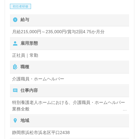
初任者研修
給与
月給215,000円～235,000円/賞与2回4.75か月分
雇用形態
正社員｜常勤
職種
介護職員・ホームヘルパー
仕事内容
特別養護老人ホームにおける、介護職員・ホームヘルパー
業務全般
入浴や排せつ、食事などの身体的サポートや、買い物や掃
地域
除、洗濯など日常生活のサポートなど
静岡県浜松市浜名区平口2438