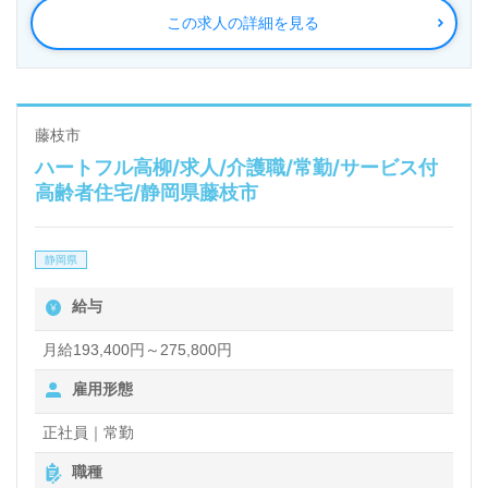
この求人の詳細を見る
す。
◎幅広い年代層の職員様が活躍中！職員様全員参加で
『ご利用者様、ご家族様』の笑顔をつくる事業所様！
藤枝市
ハートフル高柳/求人/介護職/常勤/サービス付
◎
高齢者住宅/静岡県藤枝市
看護助手や介護職経験のある方をお迎えします。特別
養護老人ホームでの勤務経験は問いません。キャリア
静岡県
パスの推進、資格取得制度、風通し良く働きやすい職
給与
場環境もうれしいポイント！『ご利用者様のお役に立
ちたい、資格/経験を活かしたい』『やりがいを感じ
月給193,400円～275,800円
ながら働きたい』『自分らしいキャリアを描きたい』
雇用形態
『転職で施設形態や環境を変えて働きたい』等の方も
正社員｜常勤
大歓迎です。募集詳細等、担当コンサルタントよりご
職種
案内します。お問い合わせも遠慮なくお願いします。