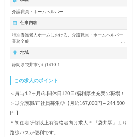
全国の求人ご紹介！医療/福祉業界の正社員/パート求
介護職員・ホームヘルパー
人探しは【ウィルオブ介護】＊求人情報収集、将来的
仕事内容
に検討の方も遠慮なく＊
特別養護老人ホームにおける、介護職員・ホームヘルパー
LINE、メール、お電話などご希望に応じてお問い合
業務全般
わせ/ご相談可能です。転職相談、求人紹介、年収交
入浴や排せつ、食事などの身体的サポートや、買い物や掃
地域
除、洗濯など日常生活のサポートなど
渉など完全無料サービスをご利用いただけます。＜非
静岡県袋井市小山1410-1
公開求人も取扱いあり！＞"転職支援"のプロと一緒に
転職活動！お問い合わせお待ちしております。
この求人のポイント
＜賞与4.2ヶ月/年間休日120日/福利厚生充実の職場！
＞◎介護職/正社員募集◎【月給167,000円～244,500
円 】
＊初任者研修以上有資格者向け求人＊『袋井駅』より
路線バスが便利です。