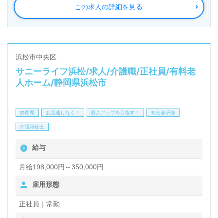
この求人の詳細を見る
◎幅広い年代層の職員様が活躍中！少人数制のユニッ
トケアで寄り添える介護サポートを実現される事業所
様！◎
浜松市中央区
サニーライフ浜松/求人/介護職/正社員/有料老
看護助手や介護職経験のある方はもちろん、これから
人ホーム/静岡県浜松市
介護職を目指される方も幅広く募集します。介護老人
保健施設での勤務経験は問いません。多職種の職員様
静岡県
お見逃しなく！
収入アップを目指す！
初任者研修
同士の協力体制、充実のOJT/研修制度、先輩職員様
介護福祉士
からのあたたかなサポートもうれしいポイント！『ご
給与
利用者様のお役に立ちたい、資格/経験を活かした
い』『資格取得を目指している、介護知識や技術力を
月給198,000円～350,000円
高めたい』『働きがいを感じながら仕事をしたい』
雇用形態
『転職で施設形態や環境を変えて働きたい』等の方も
正社員｜常勤
大歓迎です。募集詳細等、担当コンサルタントよりご