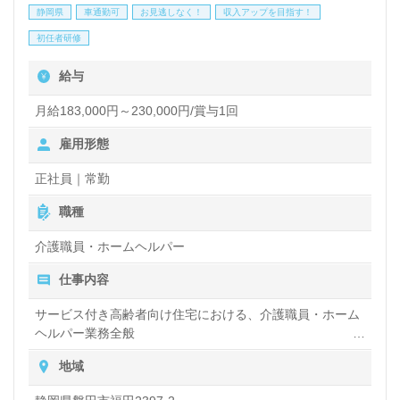
静岡県
車通勤可
お見逃しなく！
収入アップを目指す！
所様です。住宅手当等の手厚い福利厚生、収入アップ
初任者研修
を目指せる給与制度、70歳就業を目指せる人事制度
給与
も嬉しいポイント！『ご利用者様のお役に立ちたい、
資格/経験を活かしたい』『モチベーション高く働き
月給183,000円～230,000円/賞与1回
たい、働きがいを感じながら仕事をしたい』『資格取
雇用形態
得を目指している、専門知識を深めたい』『転職でキ
正社員｜常勤
ャリアチェンジを実現したい、施設形態や環境を変え
職種
て働きたい』等、介護職で輝くあなたのこれからを応
介護職員・ホームヘルパー
援します！募集詳細等、担当コンサルタントよりご案
仕事内容
内します。お問い合わせも遠慮なくお願いします。
サービス付き高齢者向け住宅における、介護職員・ホーム
ヘルパー業務全般
医療/福祉業界の正社員/パート求人探しは【ウィルオ
入浴や排せつ、食事などの身体的サポートや、買い物や掃
地域
ブ介護】＊求人情報収集、将来的に検討の方も遠慮な
除、洗濯など日常生活のサポートなど
く＊