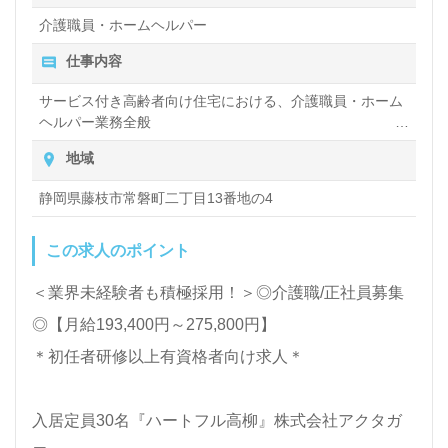
介護職員・ホームヘルパー
全国の求人ご紹介！医療/福祉業界の正社員/パート求
仕事内容
人探しは【ウィルオブ介護】＊求人情報収集、将来的
サービス付き高齢者向け住宅における、介護職員・ホーム
ヘルパー業務全般
に検討の方も遠慮なく＊
入浴や排せつ、食事などの身体的サポートや、買い物や掃
LINE、メール、お電話などご希望に応じてお問い合
地域
除、洗濯など日常生活のサポートなど
わせ/ご相談可能です。転職相談、求人紹介、年収交
静岡県藤枝市常磐町二丁目13番地の4
渉など完全無料サービスをご利用いただけます。＜非
この求人のポイント
公開求人も取扱いあり！＞"転職支援"のプロと一緒に
転職活動！お問い合わせお待ちしております。
＜業界未経験者も積極採用！＞◎介護職/正社員募集
◎【月給193,400円～275,800円】
＊初任者研修以上有資格者向け求人＊
入居定員30名『ハートフル高柳』株式会社アクタガ