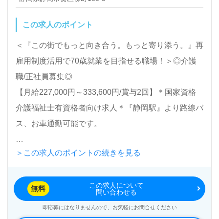
この求人のポイント
＜『この街でもっと向き合う。もっと寄り添う。』再
雇用制度活用で70歳就業を目指せる職場！＞◎介護
職/正社員募集◎
【月給227,000円～333,600円/賞与2回】＊国家資格
介護福祉士有資格者向け求人＊『静岡駅』より路線バ
ス、お車通勤可能です。
＞この求人のポイントの続きを見る
入所定員120人（36室/従来型多床室）『特別養護老
人ホーム厚生苑清流の郷』社会福祉法人静岡厚生会
この求人について
（本部：静岡県静岡市）様の運営です。静岡県を中心
無料
問い合わせる
に特別養護老人ホーム、訪問介護、デイサービス、シ
即応募にはなりませんので、お気軽にお問合せください
ョートステイ、居宅介護支援事業を展開されていま