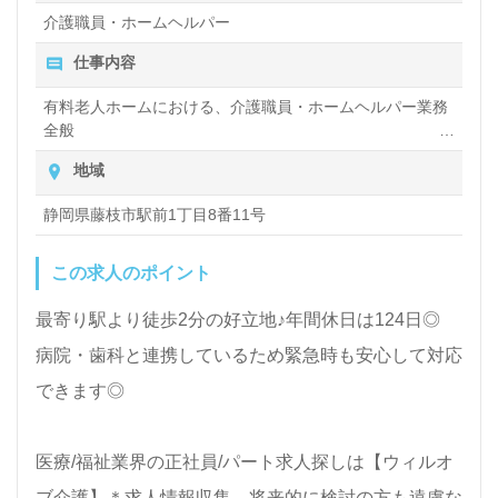
介護職員・ホームヘルパー
仕事内容
有料老人ホームにおける、介護職員・ホームヘルパー業務
全般
入浴や排せつ、食事などの身体的サポートや、買い物や掃
地域
除、洗濯など日常生活のサポートなど
静岡県藤枝市駅前1丁目8番11号
この求人のポイント
最寄り駅より徒歩2分の好立地♪年間休日は124日◎
病院・歯科と連携しているため緊急時も安心して対応
できます◎
医療/福祉業界の正社員/パート求人探しは【ウィルオ
ブ介護】＊求人情報収集、将来的に検討の方も遠慮な