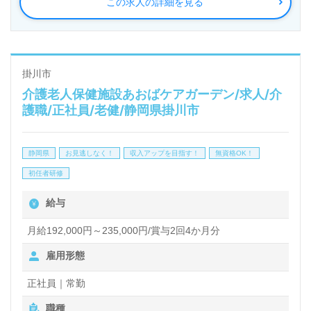
この求人の詳細を見る
入、働きやすい環境づくり等、職員様を大切にされる
事業所様！◎
看護助手や介護職経験のある方はもちろん、これから
介護職を目指される方も幅広く募集します。幅広い年
掛川市
介護老人保健施設あおばケアガーデン/求人/介
代層の職員様が活躍中！明るい職場環境、職員様同士
護職/正社員/老健/静岡県掛川市
の協力体制、先輩職員様からのあたたかなサポートも
もうれしいポイント！『ご利用者様のお役に立ちた
静岡県
お見逃しなく！
収入アップを目指す！
無資格OK！
い、資格/経験を活かしたい』『やりがいを感じなが
初任者研修
ら働きたい』『働きながらキャリアアップを実現した
給与
い』『やりがいを感じながら働きたい』『転職でキャ
リアチェンジを実現したい、施設形態や環境を変えて
月給192,000円～235,000円/賞与2回4か月分
働きたい』等の方も大歓迎です。募集詳細等、担当コ
雇用形態
ンサルタントよりご案内します。お問い合わせも遠慮
正社員｜常勤
なくお願いします。
職種