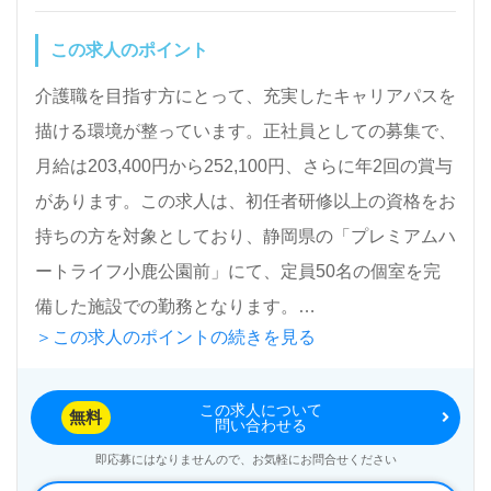
この求人のポイント
介護職を目指す方にとって、充実したキャリアパスを
描ける環境が整っています。正社員としての募集で、
月給は203,400円から252,100円、さらに年2回の賞与
があります。この求人は、初任者研修以上の資格をお
持ちの方を対象としており、静岡県の「プレミアムハ
ートライフ小鹿公園前」にて、定員50名の個室を完
備した施設での勤務となります。
＞この求人のポイントの続きを見る
多様な年代層の職員が活躍しており、協力し合う風通
この求人について
しの良い職場環境が魅力です。また、各種資格支援制
無料
問い合わせる
度や充実した研修制度が整っているため、経験を活か
即応募にはなりませんので、お気軽にお問合せください
しながらスキルアップを目指すことができます。介護