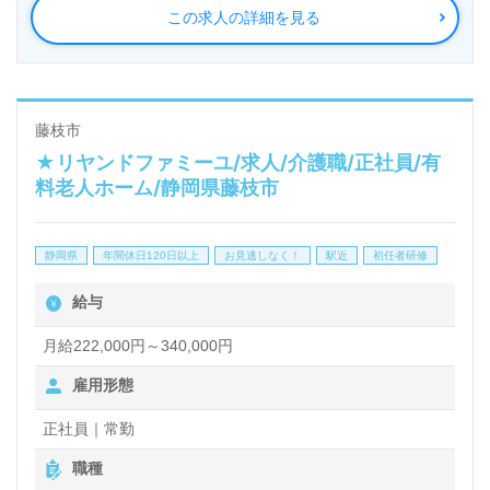
この求人の詳細を見る
業界に情熱を持ちながら、自分らしいキャリアを構築
したい方には最適な職場です。
お車での通勤も可能で、静岡県内を中心に様々な福祉
藤枝市
★リヤンドファミーユ/求人/介護職/正社員/有
事業を手掛ける株式会社アクタガワの一員として働く
料老人ホーム/静岡県藤枝市
ことで、安定した職場環境を得ることができます。ま
た、転職活動においては、ウィルオブ介護が提供する
静岡県
年間休日120日以上
お見逃しなく！
駅近
初任者研修
無料サービスを利用することで、求人情報の収集や年
給与
収交渉のサポートも受けられます。興味をお持ちの方
は、ぜひお気軽にご相談ください。
月給222,000円～340,000円
雇用形態
正社員｜常勤
職種