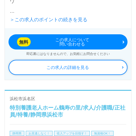
ワ
＞この求人のポイントの続きを見る
◎快適な居住環境と安心の医療体制でご利用者様をサ
ポート！デイサービス併設の事業所様！◎
この求人について
無料
問い合わせる
即応募にはなりませんので、お気軽にお問合せください
この求人の詳細を見る
浜松市浜名区
特別養護老人ホーム鶴寿の里/求人/介護職/正社
員/特養/静岡県浜松市
静岡県
お見逃しなく！
収入アップを目指す！
無資格OK！