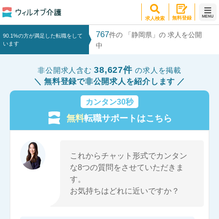
MENU
無料登録
求人検索
767
件の 「静岡県」の 求人を公開
90.1%の方が満足した転職をして
います
中
38,627件
非公開求人含む
の求人を掲載
無料登録で非公開求人を紹介します
カンタン30秒
無料
転職サポートはこちら
これからチャット形式でカンタン
な8つの質問をさせていただきま
す。
お気持ちはどれに近いですか？