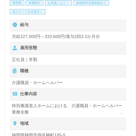
静岡県
車通勤可
お見逃しなく！
資格取得支援制度あり
収入アップを目指す！
給与
月給227,000円～333,600円/賞与2回3.2か月分
雇用形態
正社員｜常勤
職種
介護職員・ホームヘルパー
仕事内容
特別養護老人ホームにおける、介護職員・ホームヘルパー
業務全般
入浴や排せつ、食事などの身体的サポートや、買い物や掃
地域
除、洗濯など日常生活のサポートなど
静岡県静岡市葵区柳町185-5