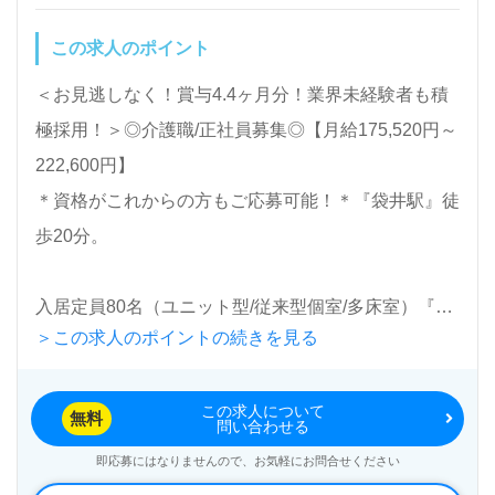
公開求人も取扱いあり！＞"転職支援"のプロと一緒に
この求人のポイント
転職活動！お問い合わせお待ちしております。
＜お見逃しなく！賞与4.4ヶ月分！業界未経験者も積
極採用！＞◎介護職/正社員募集◎【月給175,520円～
222,600円】
＊資格がこれからの方もご応募可能！＊『袋井駅』徒
歩20分。
入居定員80名（ユニット型/従来型個室/多床室）『介
＞この求人のポイントの続きを見る
護老人福祉施設萩の花』社会福祉法人紅紫会（本部：
静岡県袋井市）様の運営です。静岡県を中心に介護老
この求人について
人保健施設、ケアハウス、訪問介護、デイサービス、
無料
問い合わせる
サービス付き高齢者向け住宅、ショートステイ、居宅
即応募にはなりませんので、お気軽にお問合せください
介護支援事業を展開されています。