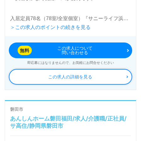
入居定員78名（78室/全室個室）『サニーライフ浜
＞この求人のポイントの続きを見る
松』株式会社川島コーポレーション（本社：千葉県君
津市）様の運営です。従業員数6,700名以上、全国に
この求人について
145ヶ所以上の介護付き有料老人ホーム、デイサービ
無料
問い合わせる
スを展開されています。ご入社された方から＊入社し
即応募にはなりませんので、お気軽にお問合せください
て良かった！＊のお声も届く法人様です。
この求人の詳細を見る
◎『介護職に就いたきっかけをいつもわたしの真ん中
に』あなたの仕事がご利用者様の笑顔をつくります！
◎
磐田市
あんしんホーム磐田福田/求人/介護職/正社員/
看護助手や介護職経験のある方はもちろん、これから
サ高住/静岡県磐田市
介護職を目指される方も幅広く募集します。各種研修
プログラムも充実！幅広い年代層の方が活躍中の事業