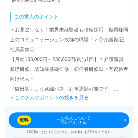
静岡県磐田市福田2397-2
LINE、メール、お電話などご希望に応じてお問い合
この求人のポイント
わせ/ご相談可能です。転職相談、求人紹介、年収交
渉など完全無料サービスをご利用いただけます。＜非
＜お見逃しなく！業界未経験者も積極採用！職員様同
公開求人も取扱いあり！＞"転職支援"のプロと一緒に
士のコミュニケーション抜群の職場！＞◎介護職/正
転職活動！お問い合わせお待ちしております。
社員募集◎
【月給183,000円～230,000円/賞与1回】＊介護職員
基礎研修、認知症基礎研修、初任者研修以上有資格者
向け求人＊
『磐田駅』より路線バス、お車通勤可能です。
＞この求人のポイントの続きを見る
入居定員30名（30室/全室個室）『あんしんホーム磐
この求人について
田福田』株式会社ヴァティー（本社：東京都港区）様
無料
問い合わせる
の運営です。従業員数3,460名以上、埼玉県、神奈川
即応募にはなりませんので、お気軽にお問合せください