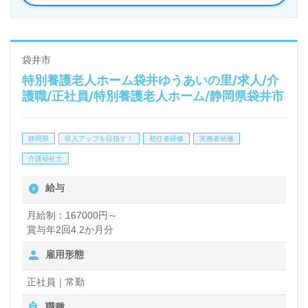
◎幅広い年代層の職員様が活躍中！職員様全員参加で
『ご利用者様、ご家族様』の笑顔をつくる事業所様！
◎
袋井市
特別養護老人ホーム袋井ゆうあいの里/求人/介
看護助手や介護職経験のある方をお迎えします。特別
護職/正社員/特別養護老人ホーム/静岡県袋井市
養護老人ホームでの勤務経験は問いません。職員様そ
れぞれのキャリアパスの推進、多彩な資格取得制度、
静岡県
収入アップを目指す！
初任者研修
実務者研修
風通し良く働きやすい職場環境もうれしいポイント！
介護福祉士
『ご利用者様のお役に立ちたい、資格/経験を活かし
給与
たい』『ご利用者様のお役に立てるキャリアを描きた
い』『転職で施設形態や環境を変えて働きたい』等の
月給制：167000円～
賞与年2回4.2か月分
方も大歓迎です。募集詳細等、担当コンサルタントよ
雇用形態
りご案内します。お問い合わせも遠慮なくお願いしま
す。
正社員｜常勤
職種