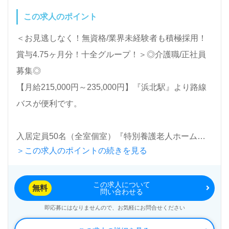
この求人のポイント
＜お見逃しなく！無資格/業界未経験者も積極採用！
賞与4.75ヶ月分！十全グループ！＞◎介護職/正社員
募集◎
【月給215,000円～235,000円】『浜北駅』より路線
バスが便利です。
入居定員50名（全室個室）『特別養護老人ホーム鶴
＞この求人のポイントの続きを見る
寿の里』十全グループ/社会福祉法人十全朋友会（本
部：静岡県浜松市）様の運営です。静岡県を中心に特
この求人について
別養護老人ホーム事業を展開されています。
無料
問い合わせる
即応募にはなりませんので、お気軽にお問合せください
◎各種資格取得支援、教育研修制度、介護ロボット導