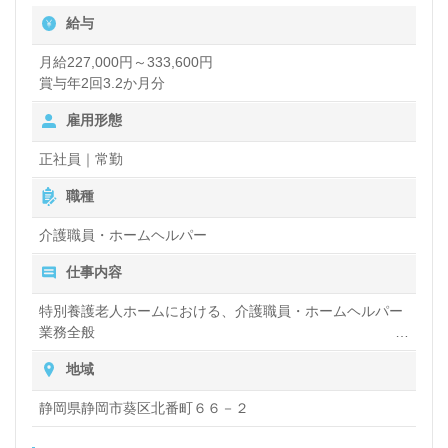
給与
かしたい』『病院で働きたい、チーム医療の一員とし
て働きたい』『働きがいを感じながら仕事をしたい』
月給227,000円～333,600円
賞与年2回3.2か月分
『施設形態や環境を変えて働きたい』等の方も大歓迎
雇用形態
です。募集詳細等、担当コンサルタントよりご案内し
ます。お問い合わせも遠慮なくお願いします。
正社員｜常勤
職種
医療/福祉業界の正社員/パート求人探しは【ウィルオ
介護職員・ホームヘルパー
ブ介護】＊求人情報収集、将来的に検討の方も遠慮な
仕事内容
く＊
特別養護老人ホームにおける、介護職員・ホームヘルパー
LINE、メール、お電話などご希望に応じてお問い合
業務全般
わせ/ご相談可能です。転職相談、求人紹介、年収交
入浴や排せつ、食事などの身体的サポート、買い物や掃
地域
除、洗濯など日常生活のサポートなど
渉など完全無料サービスをご利用いただけます。＜非
静岡県静岡市葵区北番町６６－２
公開求人も取扱いあり！＞"転職支援"のプロと一緒に
転職活動！お問い合わせお待ちしております。