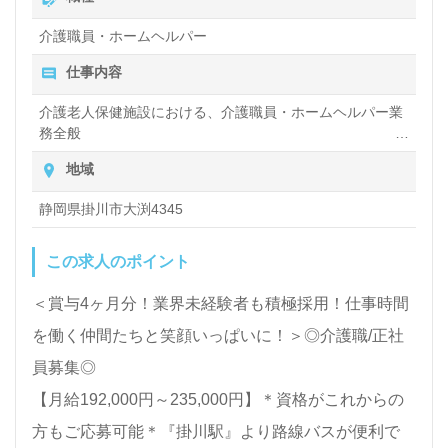
介護職員・ホームヘルパー
医療/福祉業界の正社員/パート求人探しは【ウィルオ
仕事内容
ブ介護】＊求人情報収集、将来的に検討の方も遠慮な
く＊
介護老人保健施設における、介護職員・ホームヘルパー業
務全般
LINE、メール、お電話などご希望に応じてお問い合
入浴や排せつ、食事などの身体的サポートや、買い物や掃
地域
わせ/ご相談可能です。転職相談、求人紹介、年収交
除、洗濯など日常生活のサポートなど
渉など完全無料サービスをご利用いただけます。＜非
静岡県掛川市大渕4345
公開求人も取扱いあり！＞"転職支援"のプロと一緒に
この求人のポイント
転職活動！お問い合わせお待ちしております。
＜賞与4ヶ月分！業界未経験者も積極採用！仕事時間
を働く仲間たちと笑顔いっぱいに！＞◎介護職/正社
員募集◎
【月給192,000円～235,000円】＊資格がこれからの
方もご応募可能＊『掛川駅』より路線バスが便利で