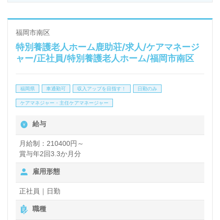
◎『幸福度』の高い温もりのある医療を提供されてい
る病院様！必要とされる患者様、ご家族様のための
MSW職！◎
福岡市南区
特別養護老人ホーム鹿助荘/求人/ケアマネージ
病院での医療ソーシャルワーカー（MSW）や介護業
ャー/正社員/特別養護老人ホーム/福岡市南区
界で相談員経験ののある方はもちろん、これから医療
ソーシャルワーカーを目指される方も幅広く募集しま
福岡県
車通勤可
収入アップを目指す！
日勤のみ
す。病院での勤務経験は問いません。『患者様お一人
ケアマネジャー・主任ケアマネージャー
おひとりの幸福な人生をサポート』の実現されている
給与
病院様です。『チームアプローチ』で医療の枠にとら
われない接遇もあたたかなサポートのひとつ！『患者
月給制：210400円～
賞与年2回3.3か月分
様、ご家族様のお役に立ちたい』『資格/経験を活か
雇用形態
したい』『期間限定で働きたい』『仕事を通じて多く
のことを学びたい』『環境を変えて働きたい』等の方
正社員｜日勤
も大歓迎です。働き方や選考フロー等、担当コンサル
職種