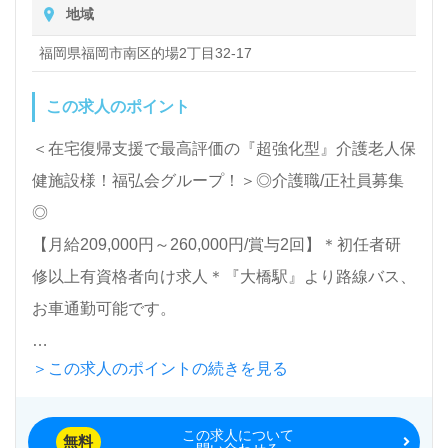
地域
LINE、メール、お電話などご希望に応じてお問い合
除、洗濯など日常生活のサポートなど
わせ/ご相談可能です。転職相談、求人紹介、年収交
福岡県福岡市南区的場2丁目32-17
渉など完全無料サービスをご利用いただけます。＜非
この求人のポイント
公開求人も取扱いあり！＞"転職支援"のプロと一緒に
転職活動！お問い合わせお待ちしております。
＜在宅復帰支援で最高評価の『超強化型』介護老人保
健施設様！福弘会グループ！＞◎介護職/正社員募集
◎
【月給209,000円～260,000円/賞与2回】＊初任者研
修以上有資格者向け求人＊『大橋駅』より路線バス、
お車通勤可能です。
＞この求人のポイントの続きを見る
入所定員100名（従来型多床室）『介護老人保健施設
湯乃里まとば』福弘会グループ/医療法人福弘会（本
この求人について
部：福岡県福岡市）様の運営です。福岡県を中心に介
無料