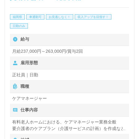
心強い連携体制、高収入を目指せる給与制度/人事評
価、住宅手当（上限27,000円）等の各種手当もはた
福岡県
車通勤可
お見逃しなく！
収入アップを目指す！
らくあなたのモチベーションに！『介護職を通じてご
日勤のみ
利用者様のお役に立ちたい』『転職でキャリアチェン
給与
ジ、キャリアアップを実現させたい』『一緒に働く仲
間たちとモチベーション高く仕事をしたい』『環境を
月給237,000円～263,000円/賞与2回
変えて働きたい』等の方も大歓迎です！働き方や選考
雇用形態
フロー等、担当コンサルタントよりご案内します。お
正社員｜日勤
問い合わせも遠慮なくお願いします。
職種
ケアマネージャー
医療/福祉業界の正社員/パート求人探しは【ウィルオ
仕事内容
ブ介護】＊求人情報収集、将来的に検討の方も遠慮な
く＊
有料老人ホームにおける、ケアマネージャー業務全般
要介護者のケアプラン（介護サービスの計画）を作成など
LINE、メール、お電話などご希望に応じてお問い合