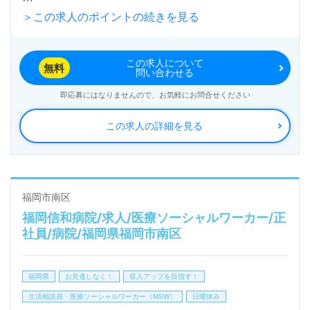
＞この求人のポイントの続きを見る
入居定員34名（34室/全室個室）『エリーゼ大橋』日
本総合介護株式会社（本社：福岡県福岡市）様の運営
この求人について
です。福岡市を中心に訪問看護/介護、有料老人ホー
無料
問い合わせる
ム、デイサービス、居宅介護支援事業を展開されてい
即応募にはなりませんので、お気軽にお問合せください
ます。
この求人の詳細を見る
◎『職員様の電話応対や接遇が良い、感じが良い、清
潔感のある施設で心地よい』等の感謝も届く事業所
様！◎
福岡市南区
福岡信和病院/求人/医療ソーシャルワーカー/正
看護助手や介護職経験のある方はもちろん、これから
社員/病院/福岡県福岡市南区
介護職を目指される方も幅広く募集します。充実の
OJT/研修制度、職員様同士のチームワークも抜群で
福岡県
お見逃しなく！
収入アップを目指す！
働きやすい環境面もうれしいポイント！『ご利用者様
生活相談員・医療ソーシャルワーカー（MSW）
日曜休み
のお役に立ちたい、資格/経験を活かしたい』『資格