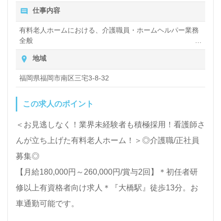
仕事内容
有料老人ホームにおける、介護職員・ホームヘルパー業務
全般
入浴や排せつ、食事などの身体的サポートや、買い物や掃
地域
除、洗濯など日常生活のサポートなど
福岡県福岡市南区三宅3-8-32
この求人のポイント
＜お見逃しなく！業界未経験者も積極採用！看護師さ
んが立ち上げた有料老人ホーム！＞◎介護職/正社員
募集◎
【月給180,000円～260,000円/賞与2回】＊初任者研
修以上有資格者向け求人＊『大橋駅』徒歩13分。お
車通勤可能です。