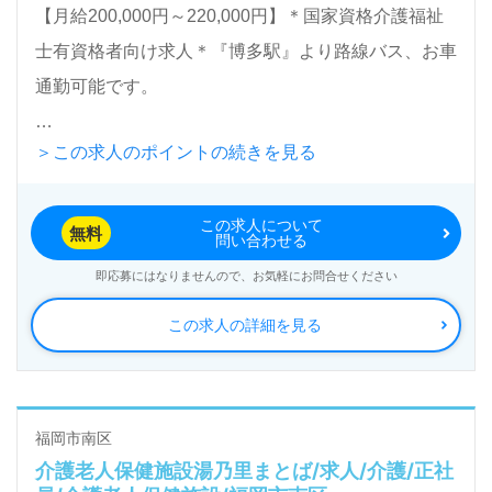
【月給200,000円～220,000円】＊国家資格介護福祉
士有資格者向け求人＊『博多駅』より路線バス、お車
通勤可能です。
＞この求人のポイントの続きを見る
入居定員72名（72室/ユニット型/全室個室）『ライフ
ケア柏原』社会福祉法人桜花会（本部：福岡県福岡
この求人について
市）様の運営です。福岡県を中心に3拠点の特別養護
無料
問い合わせる
老人ホーム、介護老人保健施設、ショートステイ、グ
即応募にはなりませんので、お気軽にお問合せください
ループホーム事業を展開されています。
この求人の詳細を見る
◎ご利用者様の穏やかな時間『住むところ、笑うとこ
ろ、生きるところ』を職員様全員参加でサポートされ
ている事業所様！◎
福岡市南区
介護老人保健施設湯乃里まとば/求人/介護/正社
看護助手や介護職経験のある方はもちろん、これから