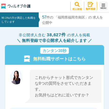
MENU
無料登録
求人検索
57
件の 「福岡県福岡市南区」の 求人を
90.1%の方が満足した転職を
しています
公開中
38,627件
非公開求人含む
の求人を掲載
無料登録で非公開求人を紹介します
カンタン30秒
無料
転職サポートはこちら
これからチャット形式でカンタン
な8つの質問をさせていただきま
す。
お気持ちはどれに近いですか？