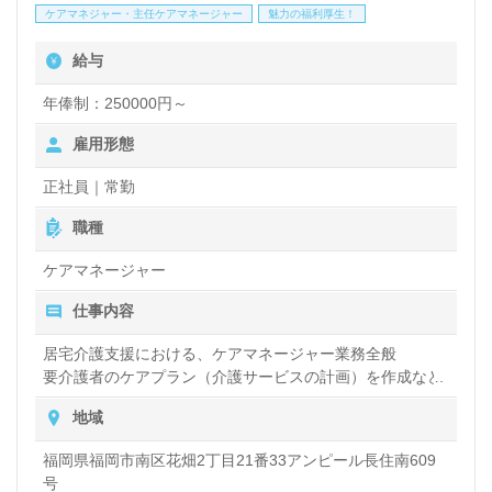
ケアマネジャー・主任ケアマネージャー
魅力の福利厚生！
成したい』『専門知識の幅を広げたい』『転職で収入
給与
アップを目指したい』『職場環境を変えて働きたい』
等の方も大歓迎です！働き方や選考フロー等、担当コ
年俸制：250000円～
ンサルタントよりご案内させていただきます。お問い
雇用形態
合わせも遠慮なくお願いします。
正社員｜常勤
職種
医療/福祉業界の正社員/パート求人探しは【ウィルオ
ケアマネージャー
ブ介護】＊求人情報収集、将来的に検討の方も遠慮な
仕事内容
く＊
LINE、メール、お電話などご希望に応じてお問い合
居宅介護支援における、ケアマネージャー業務全般
要介護者のケアプラン（介護サービスの計画）を作成など
わせ/ご相談可能です。転職相談、求人紹介、年収交
地域
渉など完全無料サービスをご利用いただけます。＜非
公開求人も取扱いあり！＞"転職支援"のプロと一緒に
福岡県福岡市南区花畑2丁目21番33アンピール長住南609
号
転職活動！お問い合わせお待ちしております。