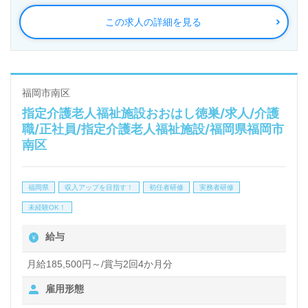
この求人の詳細を見る
◎ご利用者様に『医療×看護×介護』の安心をご提
供！クリニック、デイケア併設の事業所様！◎
看護助手や介護職経験のある方はもちろん、これから
介護職を目指される方も幅広く募集します。一人ひと
福岡市南区
指定介護老人福祉施設おおはし徳巣/求人/介護
りの職員様の強みを活かしながら、チームで寄り添え
職/正社員/指定介護老人福祉施設/福岡県福岡市
る組織力が魅力の事業所様です。充実の研修制度、チ
南区
ームワークの良い職場環境も働くあなたのモチベーシ
ョンに！『介護職を通じてご利用者様のお役に立ちた
福岡県
収入アップを目指す！
初任者研修
実務者研修
い』『資格と経験を活かしたい』『資格取得を目指し
未経験OK！
ている、介護知識や技術力を高めたい』『同僚と協力
給与
しながら仕事をしたい』『やりがいを感じながら働き
月給185,500円～/賞与2回4か月分
たい』『転職で施設形態、環境を変えて仕事をした
雇用形態
い』等の方も大歓迎です。選考フロー等、担当コンサ