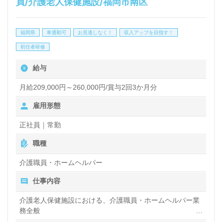
員/介護老人保健施設/福岡市南区
介護職を目指される方も幅広く募集します。特別養護
老人ホームの勤務経験は問いません。充実のOJT/実
福岡県
車通勤可
お見逃しなく！
収入アップを目指す！
践に役立つ研修制度、中途入社の方もすぐに馴染んで
初任者研修
いただけるあたたかな雰囲気も働くあなたのモチベー
給与
ションに！『ご利用者様のお役に立ちたい、資格/経
験を活かしたい』『介護知識や技術力を高めたい』
月給209,000円～260,000円/賞与2回3か月分
『働きがいを感じながら仕事したい』『転職で施設形
雇用形態
態や環境を変えて環境を変えて働きたい』等の方も大
正社員｜常勤
歓迎です！募集詳細等、担当コンサルタントよりご案
職種
内します。お問い合わせも遠慮なくお願いします。
介護職員・ホームヘルパー
仕事内容
全国の求人ご紹介！医療/福祉業界の正社員/パート求
人探しは【ウィルオブ介護】＊求人情報収集、将来的
介護老人保健施設における、介護職員・ホームヘルパー業
務全般
検討の方も遠慮なく＊
入浴や排せつ、食事などの身体的サポートや、買い物や掃