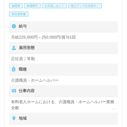
福岡県
車通勤可
お見逃しなく！
収入アップを目指す！
初任者研修
給与
月給225,000円～250,000円/賞与1回
雇用形態
正社員｜常勤
職種
介護職員・ホームヘルパー
仕事内容
有料老人ホームにおける、介護職員・ホームヘルパー業務
全般
入浴や排せつ、食事などの身体的サポートや、買い物や掃
地域
除、洗濯など日常生活のサポートなど