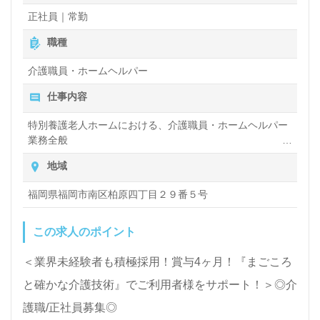
や選考フロー等、担当コンサルタントよりご案内しま
正社員｜常勤
す。お問い合わせも遠慮なくお願いします。
職種
介護職員・ホームヘルパー
全国の求人ご紹介！医療/福祉業界の正社員/パート求
仕事内容
人探しは【ウィルオブ介護】＊求人情報収集、将来的
に検討の方も遠慮なく＊
特別養護老人ホームにおける、介護職員・ホームヘルパー
業務全般
LINE、メール、お電話などご希望に応じてお問い合
入浴や排せつ、食事などの身体的サポートや、買い物や掃
地域
わせ/ご相談可能です。転職相談、求人紹介、年収交
除、洗濯など日常生活のサポートなど
渉など完全無料サービスをご利用いただけます。＜非
福岡県福岡市南区柏原四丁目２９番５号
公開求人も取扱いあり！＞"転職支援"のプロと一緒に
この求人のポイント
転職活動！お問い合わせお待ちしております
＜業界未経験者も積極採用！賞与4ヶ月！『まごころ
と確かな介護技術』でご利用者様をサポート！＞◎介
護職/正社員募集◎