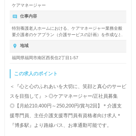
タントよりご案内します。お問い合わせも遠慮なくお
ケアマネージャー
願いします。
仕事内容
特別養護老人ホームにおける、ケアマネージャー業務全般
全国の求人ご紹介！医療/福祉業界の正社員/パート求
要介護者のケアプラン（介護サービスの計画）を作成など
人探しは【ウィルオブ介護】＊求人情報収集、将来的
地域
に検討の方も遠慮なく＊
福岡県福岡市南区西長住2丁目1-57
LINE、メール、お電話などご希望に応じてお問い合
わせ/ご相談可能です。転職相談、求人紹介、年収交
この求人のポイント
渉など完全無料サービスをご利用いただけます。＜非
＜『心と心のふれあいを大切に、笑顔と真心のサービ
公開求人も取扱いあり！＞"転職支援"のプロと一緒に
スを目指して』＞◎ケアマネージャー/正社員募集
転職活動！お問い合わせお待ちしております。
◎【月給210,400円～250,200円/賞与2回】＊介護支
援専門員、主任介護支援専門員有資格者向け求人＊
『博多駅』より路線バス、お車通勤可能です。