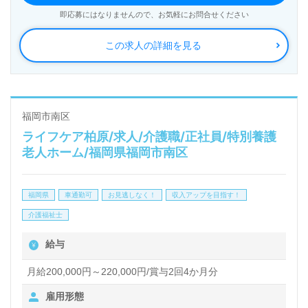
れています。
即応募にはなりませんので、お気軽にお問合せください
この求人の詳細を見る
◎他職種連携がスムーズ！コミュニケーション抜群で
働きやすい職場環境もおすすめポイント！◎
居宅または施設でのケアマネージャー経験のある方は
もちろん、資格取得後、ケアマネージャーを目指され
福岡市南区
ライフケア柏原/求人/介護職/正社員/特別養護
る方も幅広く募集します。『職員様の電話応対や接遇
老人ホーム/福岡県福岡市南区
が良い、清潔感のある施設で心地よい、職員様の感じ
が良い』ご利用者様やご家族様から感謝のお言葉も届
福岡県
車通勤可
お見逃しなく！
収入アップを目指す！
く事業所様です。『ご利用者様、ご家族様のお役に立
介護福祉士
ちたい』『資格/経験を活かしたい』『やりがいを感
給与
じながら働きたい』『転職でキャリアチェンジ、キャ
リアアップを実現したい』『施設形態、環境、働き方
月給200,000円～220,000円/賞与2回4か月分
を変えて仕事をしたい』等の方も大歓迎です。働き方
雇用形態