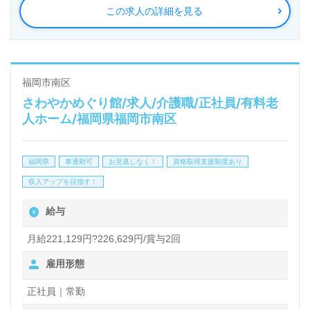
この求人の詳細を見る
◎『介護が必要になったとき』頼れる、相談できる身
近なパートナー！あなたのご経験を活かしませんか◎
居宅または施設でのケアマネージャー経験（年数不
問）のある方を募集します。6名の職員様で構成され
福岡市南区
さわやかめぐり館/求人/介護職/正社員/有料老
ている事業所様です。コミュニケーションの良い職場
人ホーム/福岡県福岡市南区
環境、丁寧な教育研修プログラム、年末年始、お盆、
土日祝祭日お休みもおすすめポイント！『ご利用者
福岡県
車通勤可
お見逃しなく！
資格取得支援制度あり
様、ご家族様のお役に立ちたい』『経験を活かした
収入アップを目指す！
い』『仕事の幅を広げたい、経験値を高めたい』『や
給与
りがいを大切に働きたい』『ワークライフバランスを
充実させたい』等の方にもおすすめです！サービスエ
月給221,129円?226,629円/賞与2回
リアは福岡市、春日市、那珂川市、大野城市、筑紫野
雇用形態
市、太宰府市。職場の雰囲気や働き方等、担当コンサ
正社員｜常勤
ルタントよりご案内します。お問い合わせも遠慮なく