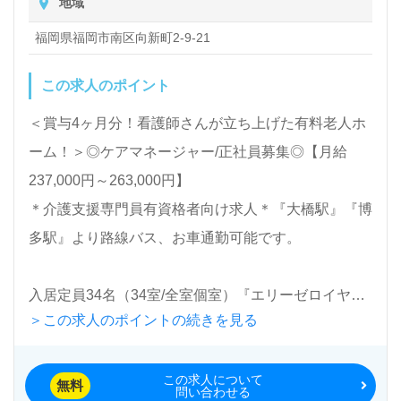
地域
わせ/ご相談可能です。転職相談、求人紹介、年収交
渉など完全無料サービスをご利用いただけます。＜非
福岡県福岡市南区向新町2-9-21
公開求人も取扱いあり！＞"転職支援"のプロと一緒に
この求人のポイント
転職活動！お問い合わせお待ちしております。
＜賞与4ヶ月分！看護師さんが立ち上げた有料老人ホ
ーム！＞◎ケアマネージャー/正社員募集◎【月給
237,000円～263,000円】
＊介護支援専門員有資格者向け求人＊『大橋駅』『博
多駅』より路線バス、お車通勤可能です。
入居定員34名（34室/全室個室）『エリーゼロイヤ
＞この求人のポイントの続きを見る
ル』日本総合介護株式会社（本社：福岡県福岡市）様
の運営です。福岡市を中心に訪問看護/介護、有料老
この求人について
人ホーム、デイサービス、居宅介護支援事業を展開さ
無料
問い合わせる