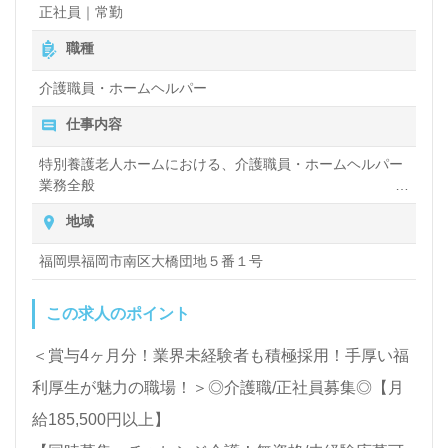
ルタントよりご案内します。お問い合わせも遠慮なく
正社員｜常勤
お願いします。
職種
介護職員・ホームヘルパー
全国の求人ご紹介！医療/福祉業界の正社員/パート求
仕事内容
人探しは【ウィルオブ介護】＊求人情報収集、将来的
特別養護老人ホームにおける、介護職員・ホームヘルパー
検討の方も遠慮なく＊
業務全般
LINE、メール、お電話などご希望に応じてお問い合
入浴や排せつ、食事などの身体的サポートや、買い物や掃
地域
除、洗濯など日常生活のサポートなど
わせ/ご相談可能です。転職相談、求人紹介、年収交
福岡県福岡市南区大橋団地５番１号
渉など完全無料サービスをご利用いただけます。＜非
公開求人も取扱いあり！＞"転職支援"のプロと一緒に
この求人のポイント
転職活動！お問い合わせお待ちしております。
＜賞与4ヶ月分！業界未経験者も積極採用！手厚い福
利厚生が魅力の職場！＞◎介護職/正社員募集◎【月
給185,500円以上】