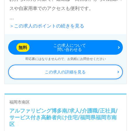
スや自家用車でのアクセスも便利です。
＞この求人のポイントの続きを見る
当施設『さわやかめぐり館』は、全室個室の40室を
有し、アットホームな環境が特徴です。看護助手や介
この求人について
護職の経験を生かせる職場で、幅広い世代の職員が活
無料
問い合わせる
躍中です。職員同士のコミュニケーションが盛んで、
即応募にはなりませんので、お気軽にお問合せください
先輩からの優しいサポートを受けながら、ご利用者様
この求人の詳細を見る
との毎日を楽しむことができます。病院や薬局が併設
されているため、健康管理も安心です。
さらに、資格支援制度や各種手当、夏季・冬季休暇な
福岡市南区
アルファリビング博多南/求人/介護職/正社員/
ど、福利厚生が充実しており、働きやすい環境が整っ
サービス付き高齢者向け住宅/福岡県福岡市南
ています。比較的介護度の低いご利用者様のサポート
区
に携わることで、やりがいを感じられる仕事です。新