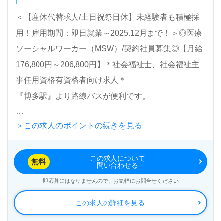
＜【産休代替求人/土日祝祭日休】未経験者も積極採
用！雇用期間：即日就業～2025.12月まで！＞◎医療
ソーシャルワーカー（MSW）/契約社員募集◎【月給
176,800円～206,800円】＊社会福祉士、社会福祉主
事任用資格有資格者向け求人＊
『博多駅』より路線バスが便利です。
＞この求人のポイントの続きを見る
総病床数45床（地域包括ケア病棟/45床）『福岡信和
病院』医療法人信和会（本部：福岡県福岡市）様の運
この求人について
営です。福岡県を中心に内科、胃腸内科、循環器内
無料
問い合わせる
科、消化器内科、放射線科、リハビリテーション科を
即応募にはなりませんので、お気軽にお問合せください
専門とする病院を展開されています。
この求人の詳細を見る