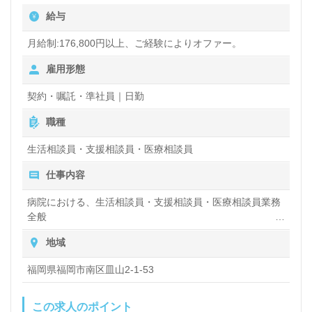
給与
取得を目指している、介護知識や技術力を高めたい』
『働きがいを感じながら仕事をしたい』『転職で施設
月給制:176,800円以上、ご経験によりオファー。
形態や環境を変えて働きたい』等の方も大歓迎です！
雇用形態
募集詳細等、担当コンサルタントよりご案内します。
契約・嘱託・準社員｜日勤
お問い合わせも遠慮なくお願いします。
職種
生活相談員・支援相談員・医療相談員
全国の求人ご紹介！医療/福祉業界の正社員/パート求
仕事内容
人探しは【ウィルオブ介護】＊求人情報収集、将来的
に検討の方も遠慮なく＊
病院における、生活相談員・支援相談員・医療相談員業務
全般
LINE、メール、お電話などご希望に応じてお問い合
利用者や患者さんの生活の相談や入居・入院などの相談な
地域
わせ/ご相談可能です。転職相談、求人紹介、年収交
ど
渉など完全無料サービスをご利用いただけます。＜非
福岡県福岡市南区皿山2-1-53
公開求人も取扱いあり！＞"転職支援"のプロと一緒に
この求人のポイント
転職活動！お問い合わせお待ちしております。