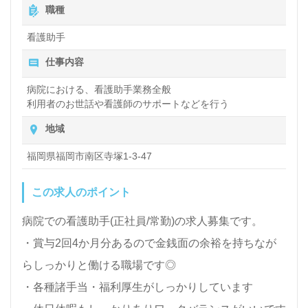
職種
全国の求人ご紹介！医療/福祉業界の正社員/パート求
看護助手
人探しは【ウィルオブ介護】＊求人情報収集、将来的
仕事内容
に検討の方も遠慮なく＊
LINE、メール、お電話などご希望に応じてお問い合
病院における、看護助手業務全般
利用者のお世話や看護師のサポートなどを行う
わせ/ご相談可能です。転職相談、求人紹介、年収交
地域
渉など完全無料サービスをご利用いただけます。＜非
公開求人も取扱いあり！＞"転職支援"のプロと一緒に
福岡県福岡市南区寺塚1-3-47
転職活動！お問い合わせお待ちしております。
この求人のポイント
病院での看護助手(正社員/常勤)の求人募集です。
・賞与2回4か月分あるので金銭面の余裕を持ちなが
らしっかりと働ける職場です◎
・各種諸手当・福利厚生がしっかりしています