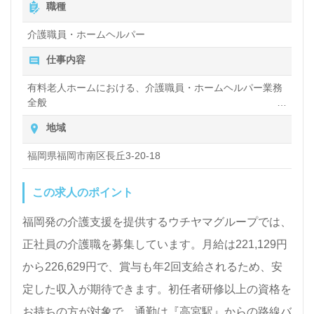
職種
お願いします。
介護職員・ホームヘルパー
仕事内容
全国の求人ご紹介！医療/福祉業界の正社員/パート求
人探しは【ウィルオブ介護】＊求人情報収集、将来的
有料老人ホームにおける、介護職員・ホームヘルパー業務
全般
に検討の方も遠慮なく＊
入浴や排せつ、食事などの身体的サポートや、買い物や掃
地域
LINE、メール、お電話などご希望に応じてお問い合
除、洗濯など日常生活のサポートなど
わせ/ご相談可能です。転職相談、求人紹介、年収交
福岡県福岡市南区長丘3-20-18
渉など完全無料サービスをご利用いただけます。＜非
この求人のポイント
公開求人も取扱いあり！＞"転職支援"のプロと一緒に
転職活動！お問い合わせお待ちしております。
福岡発の介護支援を提供するウチヤマグループでは、
正社員の介護職を募集しています。月給は221,129円
から226,629円で、賞与も年2回支給されるため、安
定した収入が期待できます。初任者研修以上の資格を
お持ちの方が対象で、通勤は『高宮駅』からの路線バ