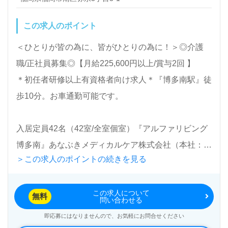
この求人のポイント
＜ひとりが皆の為に、皆がひとりの為に！＞◎介護
職/正社員募集◎【月給225,600円以上/賞与2回 】
＊初任者研修以上有資格者向け求人＊『博多南駅』徒
歩10分。お車通勤可能です。
入居定員42名（42室/全室個室）『アルファリビング
博多南』あなぶきメディカルケア株式会社（本社：香
＞この求人のポイントの続きを見る
川県高松市）様の運営です。香川県、愛媛県、岡山
県、広島県、京都府、大阪府、兵庫県、福岡県、長崎
この求人について
県、鹿児島県を中心に『アルファリビング』シリーズ
無料
問い合わせる
を展開される福祉業界のリーディングカンパニーで
即応募にはなりませんので、お気軽にお問合せください
す。