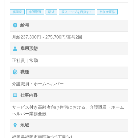
しい職場環境を求める方や、資格や経験を活かしたい
福岡県
車通勤可
駅近
収入アップを目指す！
初任者研修
方に最適な職場です。全国各地での求人も取り扱って
給与
おり、あなたの希望エリアでの募集をサポートしま
月給237,300円～275,700円/賞与2回
す。転職相談や求人紹介は無料で提供しているため、
ぜひお気軽にお問い合わせください。
雇用形態
正社員｜常勤
職種
介護職員・ホームヘルパー
仕事内容
サービス付き高齢者向け住宅における、介護職員・ホーム
ヘルパー業務全般
入浴や排せつ、食事などの身体的サポートや、買い物や掃
地域
除、洗濯など日常生活のサポートなど
福岡県福岡市南区弥永3丁目3-1