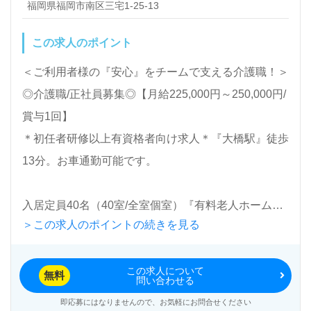
福岡県福岡市南区三宅1-25-13
この求人のポイント
＜ご利用者様の『安心』をチームで支える介護職！＞
◎介護職/正社員募集◎【月給225,000円～250,000円/
賞与1回】
＊初任者研修以上有資格者向け求人＊『大橋駅』徒歩
13分。お車通勤可能です。
入居定員40名（40室/全室個室）『有料老人ホームメ
＞この求人のポイントの続きを見る
ディケア癒やし壱番館』株式会社D＆Mコーポレーシ
ョン（本部：福岡県福岡市）様の運営です。福岡県を
この求人について
中心に有料老人ホーム、訪問看護/介護事業を展開さ
無料
問い合わせる
れています。
即応募にはなりませんので、お気軽にお問合せください