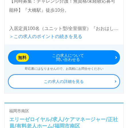
【同時募集：チャレンジ介護！無資格/未経験応募可
能枠】『大橋駅』徒歩10分。
入居定員100名（ユニット型/全室個室）『おおはし徳
＞この求人のポイントの続きを見る
巣』社会福祉法人保誠会（本部：福岡県豊前市）様の
運営です。福岡県を中心に特別養護老人ホーム、訪問
この求人について
介護、デイサービス、小規模多機能型居宅介護、居宅
無料
問い合わせる
介護支援事業を展開されています。
即応募にはなりませんので、お気軽にお問合せください
この求人の詳細を見る
◎ご利用者様を『敬う心』を真ん中に！穏やかであた
たかな雰囲気の事業所様！◎
看護助手や介護職経験のある方はもちろん、これから
介護職を目指される方も幅広く募集します。特別養護
福岡市南区
エリーゼロイヤル/求人/ケアマネージャー/正社
老人ホームでの勤務経験は問いません。職員様同士の
員/有料老人ホーム/福岡市南区