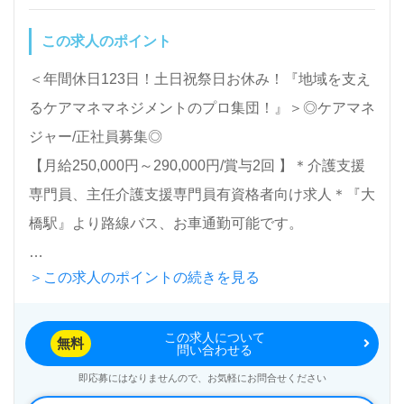
この求人のポイント
＜年間休日123日！土日祝祭日お休み！『地域を支え
るケアマネマネジメントのプロ集団！』＞◎ケアマネ
ジャー/正社員募集◎
【月給250,000円～290,000円/賞与2回 】＊介護支援
専門員、主任介護支援専門員有資格者向け求人＊『大
橋駅』より路線バス、お車通勤可能です。
＞この求人のポイントの続きを見る
『ケアプランたけのこ』株式会社筍（本社：福岡県福
岡市）様の運営です。
この求人について
福岡県内を中心に居宅介護支援事業を展開されていま
無料
問い合わせる
す。
即応募にはなりませんので、お気軽にお問合せください