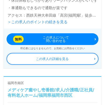
・休日休暇もしっかりありワークバランスがいいです
・車通勤もできるので通勤が楽です
アクセス：西鉄天神大牟田線「高宮(福岡)駅」徒歩22
＞この求人のポイントの続きを見る
分
この求人について
医療/福祉業界の正社員/パート求人探しは【ウィルオ
無料
問い合わせる
ブ介護】＊求人情報収集、将来的に検討の方も遠慮な
即応募にはなりませんので、お気軽にお問合せください
く＊
この求人の詳細を見る
LINE、メール、お電話などご希望に応じてお問い合
わせ/ご相談可能です。転職相談、求人紹介、年収交
渉など完全無料サービスをご利用いただけます。＜非
公開求人も取扱いあり！＞"転職支援"のプロと一緒に
福岡市南区
メディケア癒やし壱番館/求人/介護職/正社員/
転職活動！お問い合わせお待ちしております。
有料老人ホーム/福岡県福岡市西区