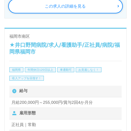
この求人の詳細を見る
◎今日も一緒に働く同僚に『ありがとう！』職員様同
士が支え合える、協力し合える魅力の職場環境◎
看護助手や介護職経験のある方をお迎えします。知り
福岡市南区
★井口野間病院/求人/看護助手/正社員/病院/福
合いに『アルファリビング様で働いている。と伝える
岡県福岡市
と、いいな！と言われました。』とお声も届く事業所
様。『気持ち良い挨拶、働きやすい職場環境、雰囲
福岡県
年間休日120日以上
車通勤可
お見逃しなく！
気、職員様のチームワーク』もおすすめポイント！
収入アップを目指す！
『ご利用者様の笑顔を増やしたい』『感謝の気持ちで
給与
仕事をしたい』『今よりもっと介護知識、介護力を高
めたい』『安定して長く働きたい』等の方も大歓迎の
月給200,000円～255,000円/賞与2回4か月分
職場です。伝えきれない職場の魅力の続きは、担当コ
雇用形態
ンサルタントよりご案内します。
正社員｜常勤