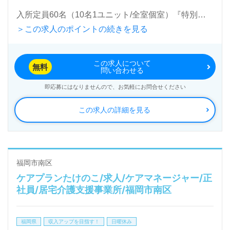
入所定員60名（10名1ユニット/全室個室）『特別養
＞この求人のポイントの続きを見る
護老人ホーム鹿助荘』社会福祉法人順和（本部：福岡
県福岡市）様の運営です。福岡県を中心に特別養護老
この求人について
人ホーム、地域包括支援センター事業を展開されてい
無料
問い合わせる
ます。
即応募にはなりませんので、お気軽にお問合せください
この求人の詳細を見る
◎『ご利用者様、ご家族様に親身になって寄り添いな
がら』プロフェッショナルとしての経験が輝く職場！
◎
居宅または施設でのケアマネージャー経験のある方を
福岡市南区
ケアプランたけのこ/求人/ケアマネージャー/正
募集します。『長尾病院』様が運営母体となる事業所
社員/居宅介護支援事業所/福岡市南区
様です。アットホームな職場環境、手厚い福利厚生も
おすすめポイント！『ご利用者様、ご家族様のお役に
福岡県
収入アップを目指す！
日曜休み
立ちたい』『ご利用者様目線を考えたケアプランを作