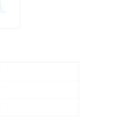
。
。
。