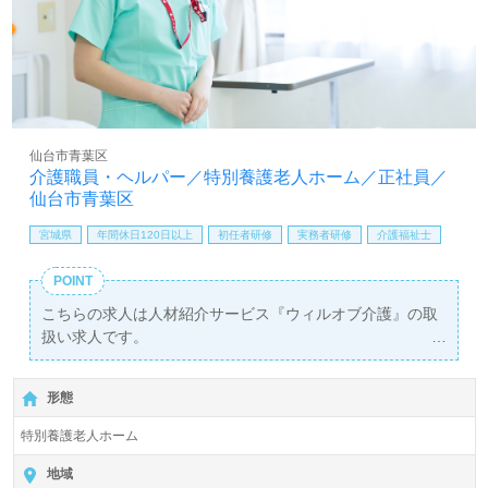
仙台市青葉区
介護職員・ヘルパー／特別養護老人ホーム／正社員／
仙台市青葉区
宮城県
年間休日120日以上
初任者研修
実務者研修
介護福祉士
POINT
こちらの求人は人材紹介サービス『ウィルオブ介護』の取
扱い求人です。
詳細に関してお気軽にご相談ください♪
【無料】で皆さんの転職活動をサポートいたします。
形態
特別養護老人ホーム
地域