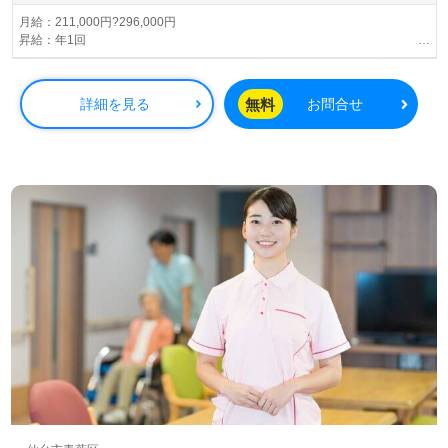
医療・福祉業界での正社員やパート求人をお探しの方は、
ぜひ【ウィルオブ介護】にご相談ください。LINEやメー
月給：211,000円?296,000円
昇給：年1回
ル、お電話でのお問い合わせをお待ちしております。転職
賞与：過去実績年3回・計4.20月分
相談や求人紹介、年収交渉などのサービスはすべて無料で
住宅手当：15,000円?30,000円
提供しており、非公開求人も取り扱っています。転職支援
夜勤手当：6,000円/回
無料
詳細を見る
お問合せ
のプロと一緒に新たな一歩を踏み出すチャンスをお見逃し
配偶者手当：7,000円
なく。
子ども手当：10,000円/人
年末年始手当： 5,000円/日
通勤手当：上限：50,000円/月