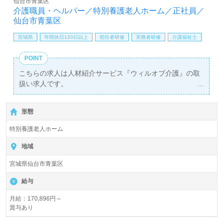
仙台市青葉区
介護職員・ヘルパー／特別養護老人ホーム／正社員／
仙台市青葉区
宮城県
年間休日120日以上
初任者研修
実務者研修
介護福祉士
POINT
こちらの求人は人材紹介サービス『ウィルオブ介護』の取
扱い求人です。
詳細に関してお気軽にご相談ください♪
【無料】で皆さんの転職活動をサポートいたします。
形態
特別養護老人ホーム
地域
宮城県仙台市青葉区
給与
月給：170,896円～
賞与あり