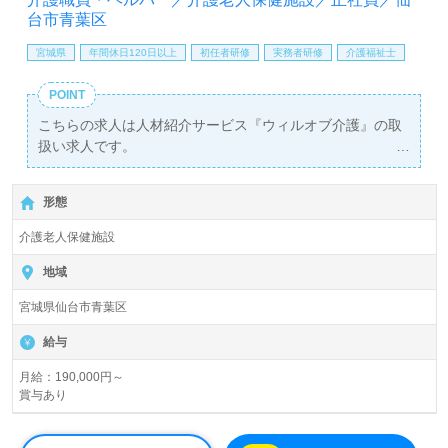
台市青葉区
宮城県
年間休日120日以上
初任者研修
実務者研修
介護福祉士
POINT
こちらの求人は人材紹介サービス『ウィルオブ介護』の取
扱い求人です。
詳細に関してお気軽にご相談ください♪
【無料】で皆さんの転職活動をサポートいたします。
形態
介護老人保健施設
地域
宮城県仙台市青葉区
給与
月給：190,000円～
賞与あり