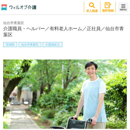
MENU
無料登録
求人検索
仙台市青葉区
介護職員・ヘルパー／有料老人ホーム／正社員／仙台市青
葉区
宮城県
仙台市青葉区
介護福祉士