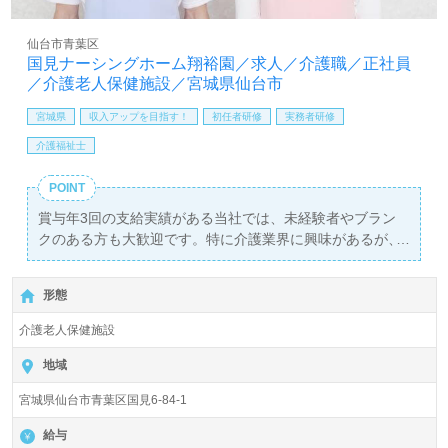
仙台市青葉区
国見ナーシングホーム翔裕園／求人／介護職／正社員
／介護老人保健施設／宮城県仙台市
宮城県
収入アップを目指す！
初任者研修
実務者研修
介護福祉士
POINT
賞与年3回の支給実績がある当社では、未経験者やブラン
クのある方も大歓迎です。特に介護業界に興味があるが、
経験が不安な方にとって、充実した研修制度やサポート体
制が整っていますので、安心して新たなスタートを切るこ
形態
とができます。さらに、年間休日110日以上を確保してお
り、プライベートとの両立が可能な働き方を実現していま
介護老人保健施設
す。各種手当も豊富に用意されており、生活の安定を図れ
る点も大きな魅力です。
地域
宮城県仙台市青葉区国見6-84-1
職場環境は非常に活気に満ちており、チームとしての連携
がしっかりしているため、安心して業務に集中できます。
給与