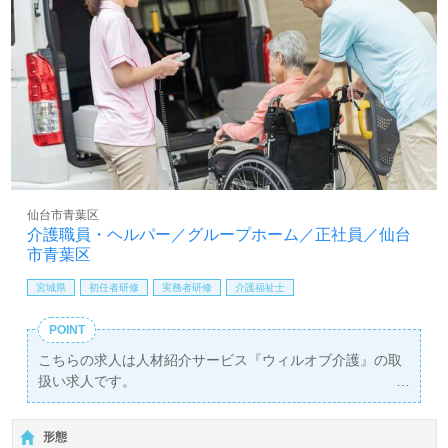
仙台市青葉区
介護職員・ヘルパー／グループホーム／正社員／仙台
市青葉区
宮城県
初任者研修
実務者研修
介護福祉士
POINT
こちらの求人は人材紹介サービス『ウィルオブ介護』の取
扱い求人です。
詳細に関してお気軽にご相談ください♪
【無料】で皆さんの転職活動をサポートいたします。
形態