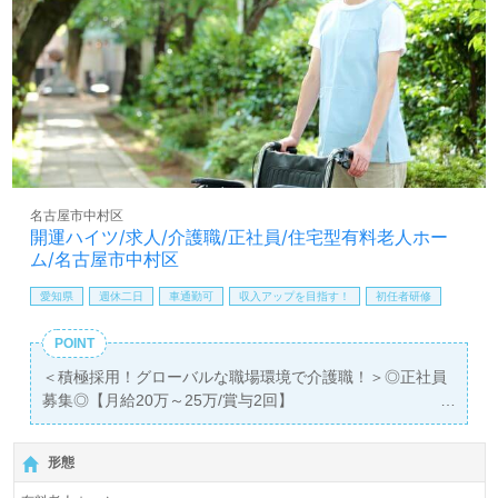
境面が魅力の事業所様です。それぞれの成長に沿ったOJT/
教育研修プログラム、資格支援制度もうれしいポイント！
『ご利用者様のお役に立ちたい、喜んでもらいたい』『資
格取得を目指している、知識/経験を深めたい』『転職でキ
ャリアチェンジ、キャリアアップを実現したい』『働きが
いを感じながら仕事をしたい』『施設形態や環境を変えて
仕事をしたい』等の方も大歓迎です。求人詳細等、担当コ
ンサルタントよりご案内します。お問い合わせも遠慮なく
お願いします。
名古屋市中村区
開運ハイツ/求人/介護職/正社員/住宅型有料老人ホー
医療/福祉業界の正社員/パート求人探しは【ウィルオブ介
ム/名古屋市中村区
護】＊求人情報収集、将来的に検討の方も遠慮なく＊
LINE、メール、お電話などご希望に応じてお問い合わせ/ご
愛知県
週休二日
車通勤可
収入アップを目指す！
初任者研修
相談可能です。転職相談、求人紹介、年収交渉など完全無
料サービスをご利用いただけます。＜非公開求人も取扱い
POINT
あり！＞"転職支援"のプロと一緒に転職活動！お問い合わ
＜積極採用！グローバルな職場環境で介護職！＞◎正社員
せお待ちしております。
募集◎【月給20万～25万/賞与2回】
＊初任者研修以上有資格者向け求人＊『中村日赤駅』『本
陣駅』徒歩10分。お車通勤可能です。
形態
入居定員22名『開運ハイツ』有限会社開運堂様の運営で