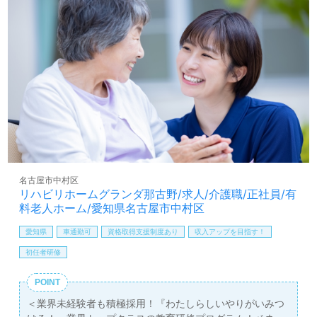
す。住宅手当等、魅力の福利厚生、今までのご経験とこれ
からを公正に評価！給与/人事制度もおすすめポイント！
『ご利用者様お一人おひとりに寄り添いたい』『病院、ク
リニック、施設等の看護師経験経験を活かしたい』『やり
がいを大切に働きたい』『転職で環境を変えて働きたい』
等の方も大歓迎です！こちらの求人は＜看護師紹介専任コ
ンサルタント＞がご案内します。お問い合わせも遠慮なく
お願いします。
全国の求人ご紹介！医療/福祉業界の正社員/パート求人探
しは【ウィルオブ介護】＊求人情報収集、将来的に検討の
方も遠慮なく＊
名古屋市中村区
LINE、メール、お電話などご希望に応じてお問い合わせ/ご
リハビリホームグランダ那古野/求人/介護職/正社員/有
相談可能です。転職相談、求人紹介、年収交渉など完全無
料老人ホーム/愛知県名古屋市中村区
料サービスをご利用いただけます。＜非公開求人も取扱い
あり！＞"転職支援"のプロと一緒に転職活動！お問い合わ
愛知県
車通勤可
資格取得支援制度あり
収入アップを目指す！
せお待ちしております。
初任者研修
POINT
＜業界未経験者も積極採用！『わたしらしいやりがいみつ