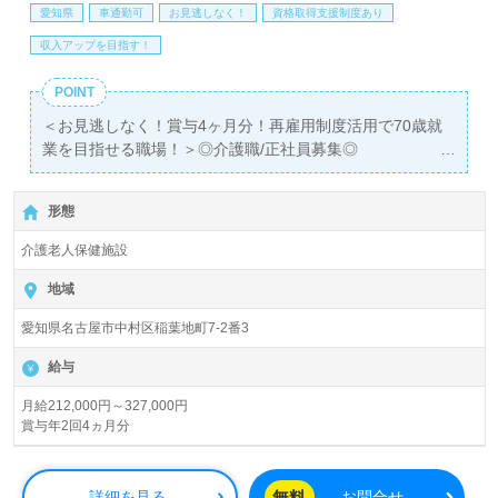
愛知県
車通勤可
お見逃しなく！
資格取得支援制度あり
収入アップを目指す！
POINT
＜お見逃しなく！賞与4ヶ月分！再雇用制度活用で70歳就
業を目指せる職場！＞◎介護職/正社員募集◎
【月給212,000円～327,000円】＊初任者研修以上有資格者
向け求人＊『中村公園駅』より路線バス、お車通勤可能で
形態
す。
介護老人保健施設
入所定員100名（従来型個室/多床室）『介護老人保健施設
第II四季の里』医療法人藤枝会（本部：愛知県海部郡）様
地域
の運営です。愛知県を中心に病院、介護老人保健施設、訪
愛知県名古屋市中村区稲葉地町7-2番3
問看護ステーション、訪問/通所リハビリテーション、ショ
ートステイ、居宅介護支援事業を展開されています。
給与
◎幅広い年代層の職員様が活躍中！『職員様一人ひとりが
月給212,000円～327,000円
賞与年2回4ヵ月分
自分らしく、安心して働ける職場づくり』を推進される事
業所様！◎
看護助手や介護職経験のある方をお迎えします。介護老人
無料
詳細を見る
お問合せ