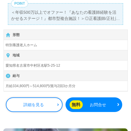
POINT
＜年収500万以上でオファー！『あなたの看護師経験を活
かせるステージ！』都市型複合施設！＞◎正看護師/正社員
募集◎
【月給334,800円～514,800円 /賞与2回 】＊正看護師免許
形態
有資格者向け求人＊『名古屋駅』から徒歩10分。
特別養護老人ホーム
入居定員100名『介護老人保健施設ジョイフル名駅』社会
福祉法人サン・ビジョン様の運営です。従業員数2,600名
地域
以上、愛知県、岐阜県、長野県に特別養護老人ホーム、介
愛知県名古屋市中村区名駅5-25-12
護老人保健施設、デイサービス、ショートステイ、訪問リ
ハビリステーション、サービス付き高齢者向け住宅、居宅
給与
介護支援、学童保育、地域活性化事業を展開されていま
す。東海エリアNO.1の事業所数38施設、152事業所を誇る
月給334,800円～514,800円/賞与2回3か月分
法人様です。
◎あなたの『看護師経験を活かせるステージ』を担当コン
無料
詳細を見る
お問合せ
サルタントとご一緒に探ってみませんか◎
正看護師としての勤務経験のある方をお迎えします。特別
養護老人ホームでの勤務経験は問いません。名古屋駅から
徒歩圏！都市型の複合施設を運営されている事業所様で