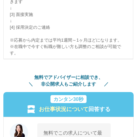
きます
↓
[3] 面接実施
↓
[4] 採用決定のご連絡
※応募から内定までは平均1週間～1ヶ月ほどになります。
※在職中で今すぐ転職が難しい方も調整のご相談が可能で
す。
無料でアドバイザーに相談でき、
非公開求人もご紹介します
カンタン30秒
お仕事状況について
回答する
無料でこの求人について最