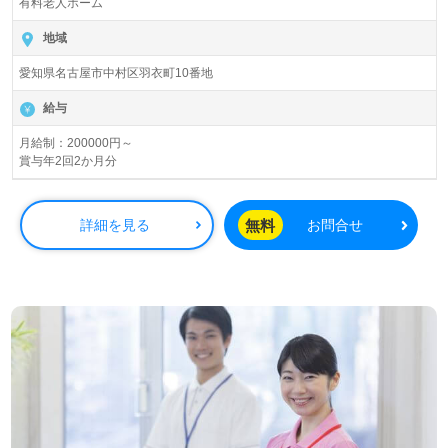
有料老人ホーム
す。
名古屋市内で有料老人ホーム、訪問介護事業を展開されて
地域
います。
愛知県名古屋市中村区羽衣町10番地
◎『真ん中に優しい気持ち』が共通点！働く職員様が魅力
給与
の職場◎
看護助手や介護職経験のある方をお迎えします。経験年
月給制：200000円～
賞与年2回2か月分
数、ブランク等は問いません。多国籍人材の採用に積極的
な『開運ハイツ』様。グローバルな環境で、大変コミュニ
ケーションの良い職場です。ご経験を活かして、一緒に働
無料
詳細を見る
お問合せ
きませんか。
愛知県エリアで医療/福祉業界の正社員/パート求人探しは
【ウィルオブ介護】＊求人情報収集の方、将来的に検討の
方も遠慮なく＊
LINE、メール、お電話などご希望に応じてお問い合わせ/ご
相談可能です。転職相談、求人紹介、年収交渉など完全無
料サービスをご利用いただけます。＜非公開求人も取扱い
あり！＞"転職支援"のプロと一緒に転職活動！お問い合わ
せお待ちしております。