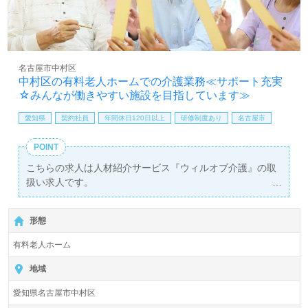
名古屋市中村区
中村区の有料老人ホームでの介護業務≪サポート充実
☆みんなが働きやすい施設を目指しています≫
愛知県
契約社員
年間休日120日以上
研修制度あり
名古屋市
POINT
こちらの求人は人材紹介サービス『ウィルオブ介護』の取
扱い求人です。
詳細に関してお気軽にご相談ください♪
【無料】で皆さんの転職活動をサポートいたします。
形態
有料老人ホーム
地域
愛知県名古屋市中村区