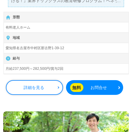
ける！』業界トップクラスの教育研修プログラム！ベネッ
セグループ！＞
【月給237,500円～282,500/賞与2回】＊初任者研修以上有
形態
資格者向け求人＊『丸の内駅』徒歩7分。お車通勤可能で
す。
有料老人ホーム
入居者数69名（58室/全室個室）『リハビリホームグラン
地域
ダ那古野』』株式会社会社ベネッセスタイルケアBenesse
愛知県名古屋市中村区那古野1-39-12
Style Care Co.,Ltd. （本社：東京都西新宿） 様の運営で
す。従業員18,200人以上、26年の実績、全国に350拠点以
給与
上の有料老人ホーム、教育/学童領域で事業展開されていま
す。業界トップクラスの施設数を誇り、ワンランク上の介
月給237,500円～282,500円/賞与2回
護サービスをご提供。資格支援制度や教育研修プログラム
も充実。『入社してよかった！』のお声も届く企業様で
す。
無料
詳細を見る
お問合せ
◎誰かのお役に立つ仕事×はたらくをわたしらしく！『こ
れからのキャリアが楽しみになる』輝く未来を描いてみま
せんか◎
看護助手や介護職経験のある方はもちろん、これから介護
職を目指される方も幅広く募集します。先輩職員様からの
あたたかなサポート、自分の意見や気持ちが伝えやすい環