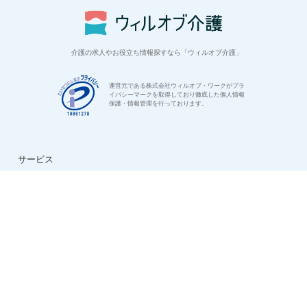
介護の求人やお役立ち情報探すなら「ウィルオブ介護」
運営元である株式会社ウィルオブ・ワークがプラ
イバシーマークを取得しており徹底した個人情報
保護・情報管理を行っております。
サービス
はじめての方へ
ご利用の流れ
よくある質問
特集：介護のお仕事
転職お役立ち情報
法人様用お問い合わせ
求人情報
ハイクラス求人特集
ケアマネ求人特集
生活相談員求人特集
看護助手求人特集