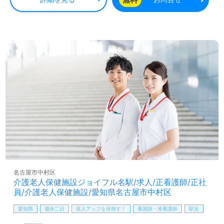
保健施設での勤務経験は問いません。明るく和気あいあい
の職場の雰囲気、資格取得支援等の手厚い福利厚生、自分
の気持ちを伝えやすい環境面も嬉しいポイント！『ご利用
者様お一人おひとりに寄り添いたい』『ご利用者様のお役
に立てるキャリアを描きたい、安定して長く働きたい』
『転職で施設形態や環境を変えて働きたい』等の方も大歓
迎です。募集詳細等、担当コンサルタントよりご案内しま
す。お問い合わせも遠慮なくお願いします。
医療/福祉業界の正社員/パート求人探しは【ウィルオブ介
護】＊求人情報収集、将来的に検討の方も遠慮なく＊
LINE、メール、お電話などご希望に応じてお問い合わせ/ご
相談可能です。転職相談、求人紹介、年収交渉など完全無
料サービスをご利用いただけます。＜非公開求人も取扱い
あり！＞"転職支援"のプロと一緒に転職活動！お問い合わ
せお待ちしております。
名古屋市中村区
介護老人保健施設ジョイフル名駅/求人/正看護師/正社
員/介護老人保健施設/愛知県名古屋市中村区
愛知県
週休二日
収入アップを目指す！
看護師・准看護師
駅近