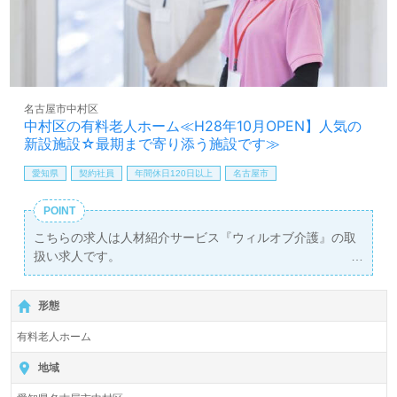
名古屋市中村区
中村区の有料老人ホーム≪H28年10月OPEN】人気の
新設施設☆最期まで寄り添う施設です≫
愛知県
契約社員
年間休日120日以上
名古屋市
POINT
こちらの求人は人材紹介サービス『ウィルオブ介護』の取
扱い求人です。
詳細に関してお気軽にご相談ください♪
【無料】で皆さんの転職活動をサポートいたします。
形態
有料老人ホーム
地域