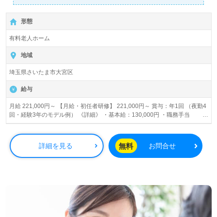
詳細に関してお気軽にご相談ください♪
【無料】で皆さんの転職活動をサポートいたします。
形態
有料老人ホーム
地域
埼玉県さいたま市大宮区
給与
月給 221,000円～ 【月給・初任者研修】 221,000円～ 賞与：年1回 （夜勤4
回・経験3年のモデル例） 《詳細》 ・基本給：130,000円 ・職務手当
25,000 ・処遇改善 10,000 ・地域手当 26,000 ・資格手当 30,000円
（ケアマネジャー） 7,000円（介護福祉士）
2,000円（ＨＨ2級） ・夜勤手当 7,000／回 ※交通費支給、夜勤手当、社会
無料
詳細を見る
お問合せ
保険完備 ※経験能力によって異なります 賞与あり