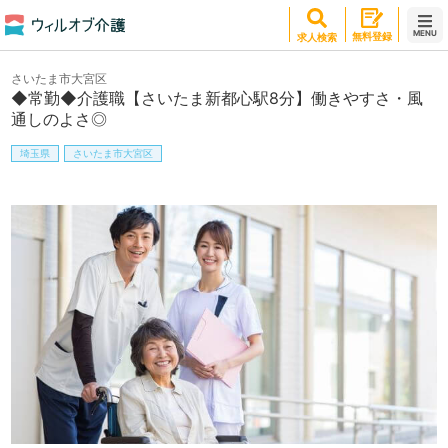
MENU
無料登録
求人検索
さいたま市大宮区
◆常勤◆介護職【さいたま新都心駅8分】働きやすさ・風
通しのよさ◎
埼玉県
さいたま市大宮区