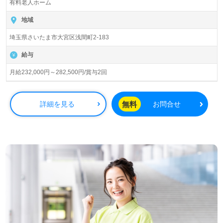
有料老人ホーム
入居定員58名（58室/全室個室）『メディカル・リハビリ
ホームまどか大宮』株式会社会社ベネッセスタイルケア
地域
Benesse Style Care Co.,Ltd. （本社：東京都西新宿） 様の
埼玉県さいたま市大宮区浅間町2-183
運営です。従業員18,200人以上、26年の実績、全国に350
拠点以上の有料老人ホーム、教育/学童領域で事業展開され
給与
ています。業界トップクラスの施設数を誇り、ワンランク
上の介護サービスをご提供。資格支援制度や教育研修プロ
月給232,000円～282,500円/賞与2回
グラムも充実。『入社してよかった！』のお声も届く企業
様です。
無料
詳細を見る
お問合せ
◎誰かのお役に立つ仕事×はたらくをわたしらしく！『こ
れからのキャリアが楽しみになる』輝く未来を描いてみま
せんか◎
看護助手や介護職経験のある方はもちろん、これから介護
職を目指される方も幅広く募集します。幅広い年代層の方
が活躍中！穏やかであたたかな雰囲気の事業所様です。就
職後『人の役に立てる喜びが働きがいです。介護職は自分
の天職だと思える仕事です。』等のお声も。職員様同士の
協力体制、それぞれの成長に合った資格支援制度や充実の
教育研修プログラムも働くあなたのチカラに！『ご利用者
様のお役に立ちたい、資格取得を目指している、介護知識