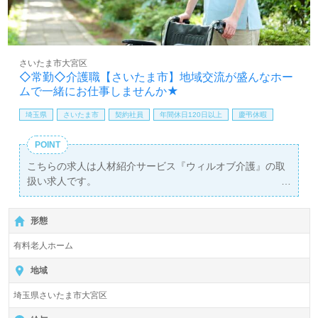
さいたま市大宮区
◇常勤◇介護職【さいたま市】地域交流が盛んなホー
ムで一緒にお仕事しませんか★
埼玉県
さいたま市
契約社員
年間休日120日以上
慶弔休暇
POINT
こちらの求人は人材紹介サービス『ウィルオブ介護』の取
扱い求人です。
詳細に関してお気軽にご相談ください♪
【無料】で皆さんの転職活動をサポートいたします。
形態
有料老人ホーム
地域
埼玉県さいたま市大宮区