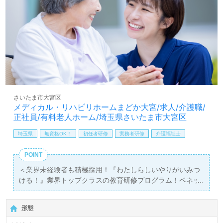
医療/福祉業界の正社員/パート求人探しは【ウィルオブ介
護】＊求人情報収集、将来的に検討の方も遠慮なく＊
LINE、メール、お電話などご希望に応じてお問い合わせ/ご
相談可能です。転職相談、求人紹介、年収交渉など完全無
料サービスをご利用いただけます。＜非公開求人も取扱い
あり！＞"転職支援"のプロと一緒に転職活動！お問い合わ
せお待ちしております。
さいたま市大宮区
メディカル・リハビリホームまどか大宮/求人/介護職/
正社員/有料老人ホーム/埼玉県さいたま市大宮区
埼玉県
無資格OK！
初任者研修
実務者研修
介護福祉士
POINT
＜業界未経験者も積極採用！『わたしらしいやりがいみつ
ける！』業界トップクラスの教育研修プログラム！ベネッ
セグループ！＞◎介護職/正社員募集◎【月給232,000円～
282,500円/賞与2回】【同時募集:無資格/未経験応募可能】
形態
『さいたま新都心駅』徒歩15分。