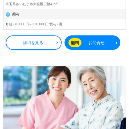
営です。従業員人数489名以上、埼玉県、大阪府を中心に
埼玉県さいたま市大宮区三橋4-669
住宅型有料老人ホーム、通所介護事業所を展開されていま
す。お一人おひとりに最高水準の介護サービスをご提供。
給与
ご利用者様のご家族様、一緒に働く従業員様の幸せを目標
に事業運営をされています。
月給270,000円～320,000円/賞与2回
◎チーム力が魅力の職場！『介護をする人にも、介護を受
ける人にも寄り添う』笑顔あふれる介護支援をご一緒に◎
無料
詳細を見る
お問合せ
看護助手や介護職経験のある方はもちろん、これから介護
職を目指される方も幅広く募集します。ご利用者様と職員
様の笑顔あふれる事業所様です。丁寧なOJT/それぞれの成
長に合った研修プログラム、職員様同士の協力体制、年収
アップを目指せる給与制度/人事評価もおすすめポイント！
『介護職を通じてご入居者様のお役に立ちたい』『資格/経
験を活かしたい』『関わる人に喜んでもらえる仕事をした
い、やりがいを感じながら働きたい、仕事を通じて成長し
たい』『転職でキャリアチェンジ、施設形態や環境を変え
て働きたい』等の方も大歓迎です！募集詳細等、担当コン
サルタントよりご案内します。お問い合わせも遠慮なくお
願いします。
医療/福祉業界の正社員/パート求人探しは【ウィルオブ介