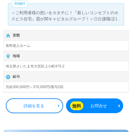
POINT
＜ご利用者様の想いをカタチに！『新しいコンセプトのホ
スピス住宅』霞が関キャピタルグループ！＞◎介護職/正社
員募集◎
【月給300,000円～370,000円/賞与2回】＊初任者研修以上
形態
有資格者向け求人＊『大宮駅』徒歩19分。
有料老人ホーム
入居定員58名（58室/全室個室）『CLASWELL大宮』霞が
関キャピタルグループ/ KC-Welfare株式会社（本社：東京
地域
都千代田区）様の運営です。東京都を中心にホスピス住
埼玉県さいたま市大宮区上小町475-2
宅、有料老人ホーム、訪問看護、訪問介護、障がい福祉サ
ービス、居宅介護支援事業を展開されています。
給与
◎『暮らしの延長線上にある生活』がコンセプトのホスピ
月給300,000円～370,000円/賞与2回
ス住宅。『安心と笑顔がつながる場所』の実現を目指す事
業所様！◎
看護助手や介護職経験のある方をお迎えします。ホスピス
無料
詳細を見る
お問合せ
での勤務経験は問いません。2026年1月新規開設の事業所
様です。『ご利用者様の想いに寄り添いたい』『ご利用者
様が輝ける毎日をサポートしたい』『開設間もない事業所
で働きたい、ご利用者様のお役に立てるキャリアを描きた