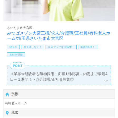
や技術力を高めたい』『働きがいを感じながら仕事をした
い』『転職でキャリアチェンジを実現したい、施設形態や
環境を変えて仕事をしたい』等の方も大歓迎です！求人詳
細等、担当コンサルタントよりご案内します。お問い合わ
せも遠慮なくお願いします。
さいたま市大宮区
みつばメゾン大宮三橋/求人/介護職/正社員/有料老人ホ
【同時募集：あなたのご希望エリアでお探しします】＊募
ーム/埼玉県さいたま市大宮区
集職種：介護職 ＊雇用形態：正社員
全国展開！ご希望エリアを担当コンサルタントへお伝えく
埼玉県
お見逃しなく！
収入アップを目指す！
無資格OK！
ださい。お問い合わせも遠慮なくお願いします。
初任者研修
医療/福祉業界の正社員/パート求人探しは【ウィルオブ介
POINT
護】＊求人情報収集、将来的に検討の方も遠慮なく＊
＜業界未経験者も積極採用！面接1回/応募～内定まで最短4
LINE、メール、お電話などご希望に応じてお問い合わせ/ご
日～１週間！＞◎介護職/正社員募集◎
相談可能です。転職相談、求人紹介、年収交渉など完全無
【月給270,000円～320,000円/賞与2回】＊初任者研修以上
料サービスをご利用いただけます。＜非公開求人も取扱い
有資格者向け求人＊『大宮駅』より路線バスが便利です。
あり！＞"転職支援"のプロと一緒に転職活動！お問い合わ
形態
せお待ちしております。
入居定員21名（2室/完全個室）『みつばメゾン大宮三橋』
有料老人ホーム
株式会社ベストケア・パートナーズ Bestcare Partners,Inc.
（本社：埼玉県さいたま市、支社：大阪府大阪市）様の運
地域