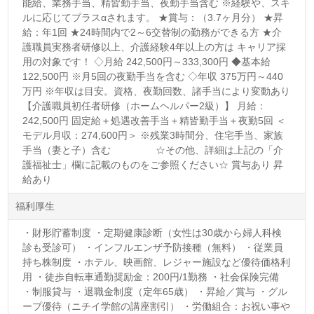
能給、業務手当、精皆勤手当、夜勤手当含む ※経験や、スキ
ルに応じてプラスαされます。 ★賞与：（3.7ヶ月分） ★昇
給：年1回 ★24時間内で2～6交替制の勤務ができる方 ★介
護職員実務者研修以上、介護経験4年以上の方は キャリア採
用の対象です！ ◇月給 242,500円～333,300円 ◆基本給
122,500円 ※月5回の夜勤手当を含む ◇年収 375万円～440
万円 ※年収は目安。資格、夜勤回数、諸手当により変動あり
【介護職員初任者研修（ホームヘルパー2級）】 月給：
242,500円 固定給＋処遇改善手当＋精皆勤手当＋夜勤5回 ＜
モデル月収：274,600円＞ ※残業3時間分、住宅手当、家族
手当（妻と子）含む ☆その他、詳細は上記の「介
護福祉士」欄に記載のものをご参照ください☆ 賞与あり 昇
給あり
福利厚生
・財形貯蓄制度 ・定期健康診断（女性は30歳から婦人科検
診も受診可） ・インフルエンザ予防接種（無料） ・従業員
持ち株制度 ・ホテル、映画館、レジャー施設など優待価格利
用 ・徒歩自転車通勤奨励金：200円/1勤務 ・社会保険完備
・制服貸与 ・退職金制度（定年65歳） ・昇給／賞与 ・グル
ープ優待（ニチイ学館の講座割引） ・労働組合：お祝い事や