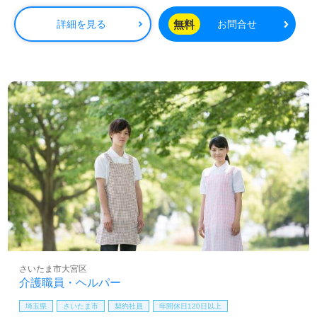
円 ※基本給金額は経験・資格等にて決定します♪ ※住宅・資格・地域・精勤
手当支給します☆ ※退職金制度あり♪ ※ 通勤交通費支給！ 賞与あり
無料
詳細を見る
お問合せ
さいたま市大宮区
介護職員・ヘルパー
埼玉県
さいたま市
契約社員
年間休日120日以上