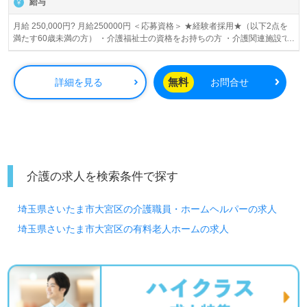
給与
月給 250,000円? 月給250000円 ＜応募資格＞ ★経験者採用★（以下2点を
満たす60歳未満の方） ・介護福祉士の資格をお持ちの方 ・介護関連施設で
週4～5日勤務（雇用形態不問）を合算で5年以上経験のある方 ＜備考＞ ※夜
勤手当4.5回分として計算。また、その他手当含む。 ※個人のスキル・能
力・経験により考慮の上、加算があります。 ◇その他手当◇ ・地域調整
無料
詳細を見る
お問合せ
給：40,000円/月 ・処遇改善加算手当：12,000円/月 ・夜勤手当：5,000円/回
・介護福祉士資格手当：15,500円/月 ◆別途支給◆ ・ケアマネージャー資格
手当：5,000円/月 ・保育手当：10,000円/月（お子様1人につき） ・残業手
当 ・年末年始手当 月給230000円 ＜応募資格＞ ◆介護福祉士 ※介護関連施
設での経験が5年未満の方 ＜備考＞ ※夜勤手当4.5回分として計算。また、
その他手当含む。 ※個人のスキル・能力・経験により考慮の上、加算があり
ます。 ◇その他手当◇ ・地域調整給：40,000円/月 ・処遇改善加算手当：
12,000円/月 ・夜勤手当：5,000円/回 ・介護福祉士資格手当：15,500円/月
介護の求人を検索条件で探す
◆別途支給◆ ・ケアマネージャー資格手当：5,000円/月 ・保育手当：
10,000円/月（お子様1人につき） ・残業手当 ・年末年始手当 月給214500円
埼玉県さいたま市大宮区の介護職員・ホームヘルパーの求人
＜応募資格＞ ◆ホームヘルパー1級 ◆ホームヘルパー2級 ◆介護職員基礎研
修 ◆介護職員初任者研修 ◆介護職員実務者研修 ＜備考＞ ※夜勤手当4.5回
埼玉県さいたま市大宮区の有料老人ホームの求人
分として計算。また、その他手当含む。 ※個人のスキル・能力・経験により
考慮の上、加算があります。 ◇その他手当◇ ・地域調整給：40,000円/月 ・
処遇改善加算手当：12,000円/月 ・夜勤手当：5,000円/回 ◆別途支給◆ ・介
護福祉士資格手当：15,500円/月 ・ケアマネージャー資格手当：5,000円/月
・保育手当：10,000円/月（お子様1人につき） ・残業手当 ・年末年始手当
賞与あり 昇給あり