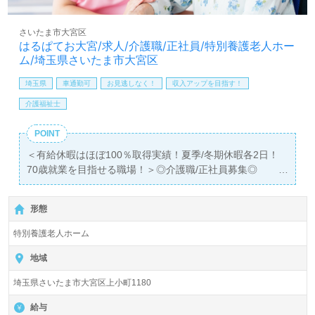
護】＊求人情報収集、将来的に検討の方も遠慮なく＊
LINE、メール、お電話などご希望に応じてお問い合わせ/ご
さいたま市大宮区
相談可能です。転職相談、求人紹介、年収交渉など完全無
はるぱてお大宮/求人/介護職/正社員/特別養護老人ホー
料サービスをご利用いただけます。＜非公開求人も取扱い
ム/埼玉県さいたま市大宮区
あり！＞"転職支援"のプロと一緒に転職活動！お問い合わ
せお待ちしております。
埼玉県
車通勤可
お見逃しなく！
収入アップを目指す！
介護福祉士
POINT
＜有給休暇はほぼ100％取得実績！夏季/冬期休暇各2日！
70歳就業を目指せる職場！＞◎介護職/正社員募集◎
【月給248,000円～276,000円/賞与2回】＊国家資格介護福
祉士有資格者向け求人＊『大宮駅』徒歩20分。お車通勤可
形態
能です。
特別養護老人ホーム
入居定員64名（ユニット型/従来型多床室）『特別養護老人
ホームはるぱてお大宮』社会福祉法人悠揚会（本部：埼玉
地域
県大宮市）様の運営です。従業員数127名以上、埼玉県を
埼玉県さいたま市大宮区上小町1180
中心に特別養護老人ホーム、ショートステイ、デイサービ
ス、居宅介護支援事業を展開されています。
給与