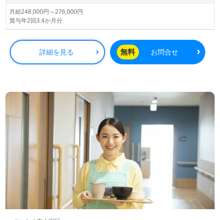
◎ご利用者様の今までとこれからを職員様全員参加でサポ
月給248,000円～276,000円
賞与年2回3.4か月分
ート！多職種協働によるチームワークを大切にする事業所
様！◎
看護助手や介護職経験のある方をお迎えします。特別養護
無料
詳細を見る
お問合せ
老人ホームでの勤務経験は問いません。新卒～ベテランク
ラスの職員様が活躍中！それぞれの成長に沿ったOJT/研修
制度、ぱるぱてお様のカルチャー等、メンターサポートも
うれしいポイント！『お一人おひとりに寄り添った個別ケ
アでご利用者様のお役に立ちたい』『早期で職場のやりか
たを覚えたい、馴染みたい』『地域の方から評判の良い施
設で働きたい』『介護知識や技術力を高めたい』『転職で
施設形態や環境を変えて働きたい』等の方も大歓迎です。
募集詳細等、担当コンサルタントよりご案内します。お問
い合わせも遠慮なくお願いします。
全国の求人ご紹介！医療/福祉業界の正社員/パート求人探
しは【ウィルオブ介護】＊求人情報収集、将来的に検討の
方も遠慮なく＊
LINE、メール、お電話などご希望に応じてお問い合わせ/ご
相談可能です。転職相談、求人紹介、年収交渉など完全無
料サービスをご利用いただけます。＜非公開求人も取扱い