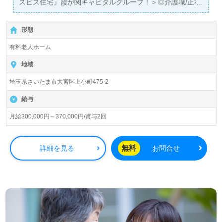
スピス住宅』霞が関キャピタルグループ！＞◎介護職/正社
員募集◎
【月給300,000円～370,000円/賞与2回】＊国家資格介護福
形態
祉士有資格者向け求人＊『大宮駅』徒歩19分。お車通勤可
能です。
有料老人ホーム
入居定員58名（58室/全室個室）『CLASWELL大宮上小
地域
町』霞が関キャピタルグループ/ KC-Welfare株式会社（本
埼玉県さいたま市大宮区上小町475-2
社：東京都千代田区）様の運営です。東京都を中心にホス
ピス住宅、有料老人ホーム、訪問看護、訪問介護、障がい
給与
福祉サービス、居宅介護支援事業を展開されています。
月給300,000円～370,000円/賞与2回
◎『暮らしの延長線上にある生活』がコンセプトのホスピ
ス住宅。『充実の医療と彩のある暮らし』の実現を目指す
事業所様！◎
無料
詳細を見る
お問合せ
看護助手や介護職経験のある方をお迎えします。ホスピス
での勤務経験は問いません。2026年1月新規開設の事業所
様です。『ご利用者様の”想い”に寄り添いたい』『ご利用
者様が輝ける毎日をサポートしたい』『転職で施設形態や
環境を変えて働きたい』等の方も大歓迎です。募集詳細
等、担当コンサルタントよりご案内します。お問い合わせ
も遠慮なくお願いします。