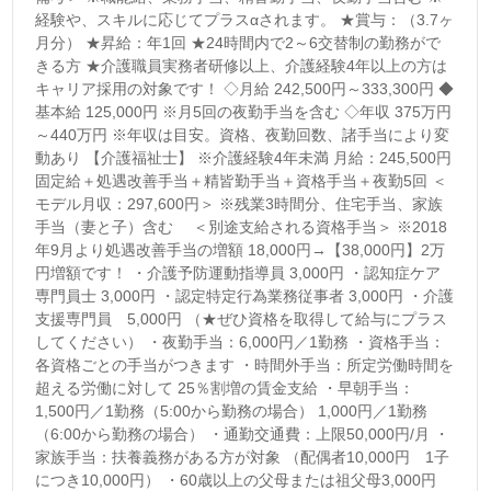
経験や、スキルに応じてプラスαされます。 ★賞与：（3.7ヶ
月分） ★昇給：年1回 ★24時間内で2～6交替制の勤務がで
きる方 ★介護職員実務者研修以上、介護経験4年以上の方は
キャリア採用の対象です！ ◇月給 242,500円～333,300円 ◆
基本給 125,000円 ※月5回の夜勤手当を含む ◇年収 375万円
～440万円 ※年収は目安。資格、夜勤回数、諸手当により変
動あり 【介護福祉士】 ※介護経験4年未満 月給：245,500円
固定給＋処遇改善手当＋精皆勤手当＋資格手当＋夜勤5回 ＜
モデル月収：297,600円＞ ※残業3時間分、住宅手当、家族
手当（妻と子）含む ＜別途支給される資格手当＞ ※2018
年9月より処遇改善手当の増額 18,000円→【38,000円】2万
円増額です！ ・介護予防運動指導員 3,000円 ・認知症ケア
専門員士 3,000円 ・認定特定行為業務従事者 3,000円 ・介護
支援専門員 5,000円 （★ぜひ資格を取得して給与にプラス
してください） ・夜勤手当：6,000円／1勤務 ・資格手当：
各資格ごとの手当がつきます ・時間外手当：所定労働時間を
超える労働に対して 25％割増の賃金支給 ・早朝手当：
1,500円／1勤務（5:00から勤務の場合） 1,000円／1勤務
（6:00から勤務の場合） ・通勤交通費：上限50,000円/月 ・
家族手当：扶養義務がある方が対象 （配偶者10,000円 1子
につき10,000円） ・60歳以上の父母または祖父母3,000円