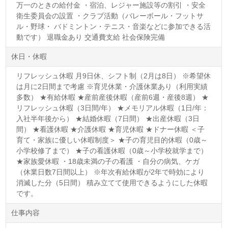
万一のときの給付金 ・宿泊、レジャー施設等の割引 ・安全
衛生委員会の設置 ・クラブ活動（バレーボール・フットサ
ル・野球・ バドミントン・テニス・音楽などに参加できる活
動です） 退職金あり 交通費支給 社会保険完備
休日・休暇
リフレッシュ休暇 月9日休、シフト制（2月は8日） ※希望休
は月に2日間まで考慮 ※育児休業・介護休業あり（利用実績
多数） ★有給休暇 ★産前産後休暇（産前6週・産後8週） ★
リフレッシュ休暇（3日間/年） ★メモリアル休暇（1日/年：
入社半年後から） ★結婚休暇（7日間） ★出産休暇（3日
間） ★看護休暇 ★介護休暇 ★育児休暇 ★ドナー休暇 ＜子
育て・家族に優しい休暇制度＞ ★子の育児目的休暇（0歳～
小学校修了まで） ★子の看護休暇（0歳～小学校就学まで）
★家族愛休暇 ・18歳未満の子の看護 ・自分の病気、ケガ
（休業日数7日間以上） ※年次有給休暇が2年で時効により
消滅した分（5日間） 積み立てて使用できるようにした休暇
です。
仕事内容