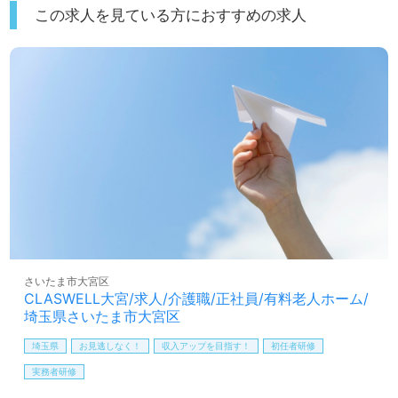
この求人を見ている方におすすめの求人
さいたま市大宮区
CLASWELL大宮/求人/介護職/正社員/有料老人ホーム/
埼玉県さいたま市大宮区
埼玉県
お見逃しなく！
収入アップを目指す！
初任者研修
実務者研修