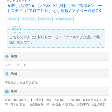
さいたま市大宮区
あり！＞"転職支援"のプロと一緒に転職活動！お問い合わ
★若手活躍中★【大宮区正社員】丁寧に指導♪ショー
せお待ちしております。
トステイ（1フロア12床）と小規模♪マイカー通勤OK
埼玉県
さいたま市
契約社員
研修制度あり
POINT
こちらの求人は人材紹介サービス『ウィルオブ介護』の取
扱い求人です。
詳細に関してお気軽にご相談ください♪
【無料】で皆さんの転職活動をサポートいたします。
形態
ショートステイ
地域
埼玉県さいたま市大宮区
給与
月給 236,040円～ 【正社員】 月給 236,040～270,800（夜勤4回含む） 賞
与 年2回 別途 （処遇改善 等）手当あり 基本給（月額平均）又は時間額
190,000円～220,000円 夜勤 5,000円／1回 処遇改善 26,040円～30,800