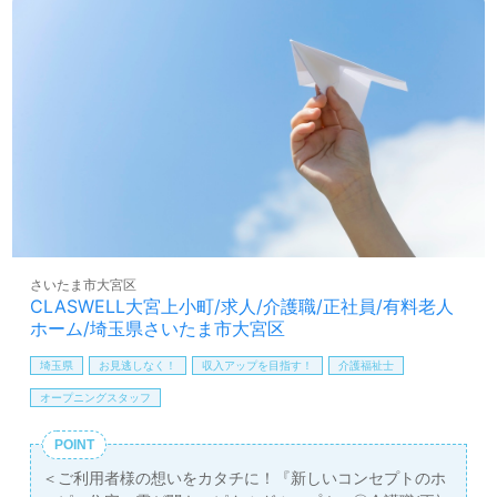
い』『転職で施設形態や環境を変えて働きたい』等の方も
大歓迎です。募集詳細等、担当コンサルタントよりご案内
します。お問い合わせも遠慮なくお願いします。
医療/福祉業界の正社員/パート求人探しは【ウィルオブ介
護】＊求人情報収集、将来的に検討の方も遠慮なく＊
LINE、メール、お電話などご希望に応じてお問い合わせ/ご
相談可能です。転職相談、求人紹介、年収交渉など完全無
料サービスをご利用いただけます。＜非公開求人も取扱い
あり！＞"転職支援"のプロと一緒に転職活動！お問い合わ
せお待ちしております。
さいたま市大宮区
CLASWELL大宮上小町/求人/介護職/正社員/有料老人
ホーム/埼玉県さいたま市大宮区
埼玉県
お見逃しなく！
収入アップを目指す！
介護福祉士
オープニングスタッフ
POINT
＜ご利用者様の想いをカタチに！『新しいコンセプトのホ