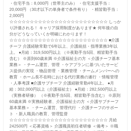
・住宅手当：8,000円（世帯主のみ） ・住宅支援手当：
20,000円 （30才以下の単身者で条件有り） ・精皆勤手当：
2,000円
☆☆☆☆☆☆☆☆☆☆☆☆☆☆☆☆☆☆☆☆☆☆☆☆ しっか
り評価される！ キャリア採用制度があります★ 何年後の自
分がどうなっていくか明確にわかります！
☆☆☆☆☆☆☆☆☆☆☆☆☆☆☆☆☆☆☆☆☆☆☆☆ ■介護
チーフ 介護経験常勤で6年以上、介護統括・指導業務3年以
上。 ●月給：319,500円以上 （※夜勤手当5回、精皆勤手当
含む） ※原則60歳未満 ※介護福祉士の方 ＜介護チーフ基本
業務＞ ・チーム運営、管理 ・ケアプランに基づいたサービ
ス提供の実現 ・物品管理 ・業務管理 ・チームメンバーへの
教育 ・ホーム長不在時における代行業務の遂行 ・情報管理
・人事考課 ■介護サブチーフ 介護経験常勤4年以上。 ●月
給：302,000円以上（介護福祉士） ●月給：282,500円以上
（実務者研修） （※夜勤手当5回、精皆勤手当含む） ※原則
60歳未満 ※実務経験者、介護福祉士の方 ＜介護サブチーフ
基本業務＞ ・チーム運営、管理代行 ・介護チーフのサポー
ト ・新人職員の教育、管理監督
☆☆☆☆☆☆☆☆☆☆☆☆☆☆☆☆☆☆☆☆☆☆☆☆ 月給
242500円 ＜応募資格＞ 介護職員初任者研修 ＜備考＞ ※職