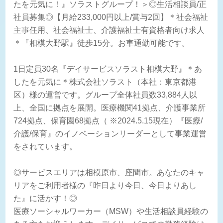
たを元気に！』ソラストグループ！＞◎生活相談員/正
社員募集◎【月給233,000円以上/賞与2回】＊社会福祉
主事任用、社会福祉士、介護福祉士有資格者向け求人
＊『相模大野駅』徒歩15分。お車通勤可能です。
1日定員30名『デイサービスソラスト相模大野』＊あ
したを元気に＊株式会社ソラスト（本社：東京都港
区）様の運営です。グループ全体社員数33,884人以
上、全国に拠点を展開。医療機関41拠点、介護事業所
724拠点、保育園68拠点（ ※2024.5.15現在）『医療/
介護/保育』のイノベーションリーダーとして事業運営
をされています。
◎サービスエリアは相模原市、座間市。あなたのキャ
リアをご利用者様の『昨日より今日、今日よりあし
た』に活かす！◎
医療ソーシャルワーカー（MSW）や生活相談員経験の