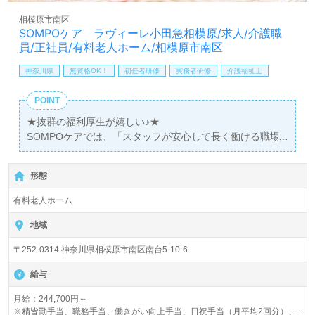
相模原市南区
SOMPOケア ラヴィーレ小田急相模原/求人/介護職
員/正社員/有料老人ホーム/相模原市南区
神奈川県
無資格OK！
初任者研修
実務者研修
介護福祉士
POINT
★抜群の福利厚生が嬉しい♪★
SOMPOケアでは、「スタッフが安心して長く働ける職場
づくり」のために、福利厚生と教育制度に対して、
強いこだわりを持っています。
形態
収入や体力、精神面でも安心してお仕事をされたい方、介
護の経験が少なくて不安な方、最適な環境をご提供させて
有料老人ホーム
頂きます。
地域
〒252-0314 神奈川県相模原市南区南台5-10-6
給与
月給：244,700円～
※精皆勤手当、職務手当、働きがい向上手当、日祝手当（月平均2回分）、