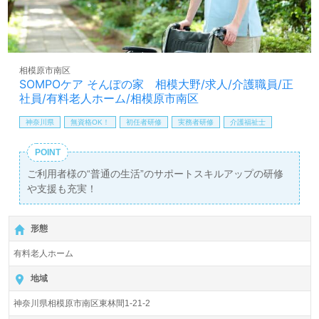
相模原市南区
SOMPOケア そんぽの家 相模大野/求人/介護職員/正
社員/有料老人ホーム/相模原市南区
神奈川県
無資格OK！
初任者研修
実務者研修
介護福祉士
POINT
ご利用者様の“普通の生活”のサポートスキルアップの研修
や支援も充実！
形態
有料老人ホーム
地域
神奈川県相模原市南区東林間1-21-2