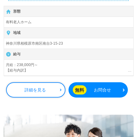
た！
◆ 経営理念「人を大事にし、人を育てる」のもと、定年制
形態
度を撤廃。
社員一人ひとりの可能性をどこまでも信じる会社です。
有料老人ホーム
地域
神奈川県相模原市南区南台3-15-23
給与
月給：238,000円～
【給与内訳】
基本給：173,000円
地域手当：20,000円（首都圏）
資格手当：18,100円
無料
詳細を見る
お問合せ
東日本施設手当：3,000円
夜勤手当（5回分）：30,000円（6,000円/1回）
【賞与】平均41万円/年（処遇改善還元手当含む）
※昇給・昇格は人事考課による