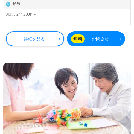
給与
月給：244,700円～
残業時は別途時間外手当支給（超過1分～）
昇給あり
賞与 基本給2.08ヶ月分/年支給
無料
詳細を見る
お問合せ