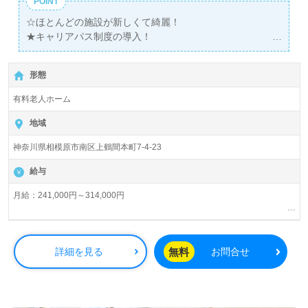
POINT
☆ほとんどの施設が新しくて綺麗！
★キャリアパス制度の導入！
☆充実した講義・研修も揃えています！
応募資格は、第一に当社企業理念に共感して頂けること、
形態
そして人柄で判断いたします。
有料老人ホーム
地域
神奈川県相模原市南区上鶴間本町7-4-23
給与
月給：241,000円～314,000円
住宅手当：10,000～15,000円（規定あり）
子供手当：8,000円/1人
徒歩・自転車通勤手当
無料
詳細を見る
お問合せ
資格手当
残業手当