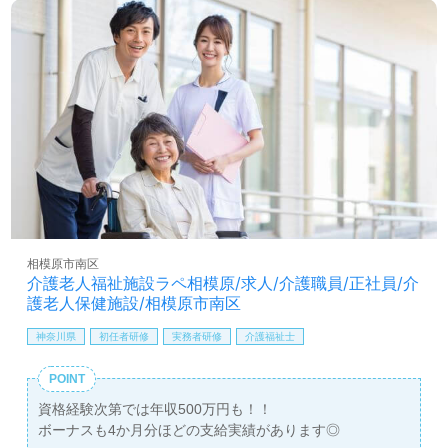
相模原市南区
介護老人福祉施設ラペ相模原/求人/介護職員/正社員/介
護老人保健施設/相模原市南区
神奈川県
初任者研修
実務者研修
介護福祉士
POINT
資格経験次第では年収500万円も！！
ボーナスも4か月分ほどの支給実績があります◎