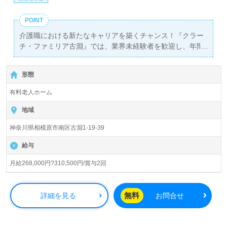
POINT
介護職における新たなキャリアを築くチャンス！『クラー
チ・ファミリア古淵』では、業界未経験者を歓迎し、年間
休日120日という充実したワークライフバランスを提供し
ています。月給は268,000円から310,500円で、賞与も年2
形態
回支給されるため、安定した収入が得られます。この求人
は、初任者研修以上の資格を持つ方を対象としており、古
有料老人ホーム
淵駅から徒歩5分というアクセスの良さも魅力の一つで
す。お車での通勤も可能です。
地域
神奈川県相模原市南区古淵1-19-39
当施設は73名の入居者を受け入れ、全室個室でプライバシ
ーが守られています。運営する株式会社クラーチは、東
給与
京、神奈川、千葉を中心に広がる信頼のブランドであり、
自社開発の『ユカリアケア』システムを使用して、24時間
月給268,000円?310,500円/賞与2回
体制でご入居者様の情報を家族に共有しています。このよ
うな先進的な取り組みは、安心と信頼を生み出し、介護の
現場におけるプロフェッショナルとしての価値を高めてい
無料
詳細を見る
お問合せ
ます。
幅広い年代層の職員が活躍しており、相手を尊重し合うヒ