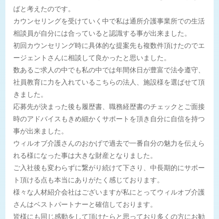
ばと考えたのです。
カウンセリングを受けていく中で私は通所介護事業所での生活
相談員が自分には合っていると認識する事が出来ました。
初回カウンセリング時に具体的な提案先も複数件頂けたのでエ
ージェントさんに相談して良かったと思いました。
数あるご求人の中でも私の中では年間休日が豊富で法令遵守、
社員教育に力を入れているこちらの法人、施設様を選ばせて頂
きました。
応募先が決まった後も履歴書、職務経歴書のチェックとご面接
時のアドバイスもきめ細かくサポートを頂き自分に自信を持つ
事が出来ました。
ウィルオブ介護さんのおかげで過去で一番自分の魅力を伝えら
れる様になった事は大きな財産となりました。
ご入社後も変わらずに繋がり続けて下さり、中長期的にサポー
ト頂ける点も本当にありがたく感じております。
様々な人材紹介会社はございますが私にとってウィルオブ介護
さんはベストパートナーと確信しております。
皆様にも同じ感動をして頂けたらと思っており多くの方にお勧