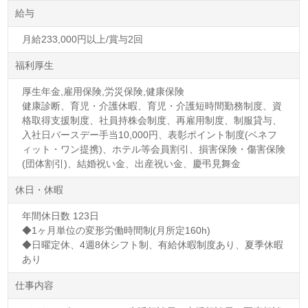
給与
月給233,000円以上/賞与2回
福利厚生
厚生年金,雇用保険,労災保険,健康保険
健康診断、育児・介護休暇、育児・介護短時間勤務制度、資
格取得支援制度、社員持株会制度、再雇用制度、制服貸与、
入社日バースデー手当10,000円、表彰ポイント制度(ベネフ
ィット・ワン提携)、ホテル等会員割引、損害保険・傷害保険
(団体割引)、結婚祝い金、出産祝い金、慶弔見舞金
休日・休暇
年間休日数 123日
◆1ヶ月単位の変形労働時間制(月所定160h)
◆日曜定休、4週8休シフト制、有給休暇制度あり、夏季休暇
あり
仕事内容