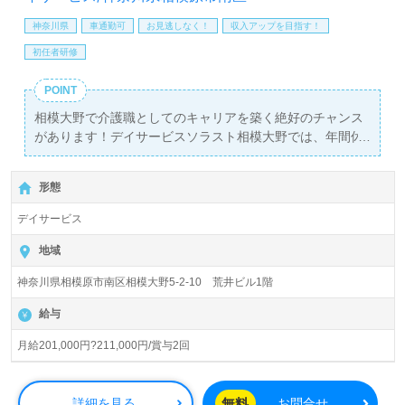
神奈川県
車通勤可
お見逃しなく！
収入アップを目指す！
初任者研修
POINT
相模大野で介護職としてのキャリアを築く絶好のチャンス
があります！デイサービスソラスト相模大野では、年間休
日123日を確保し、日曜日はお休みという働きやすい環境
を提供しています。月給は201,000円から211,000円で、年
形態
2回の賞与も支給されるため、安定した収入が見込めま
す。
デイサービス
当施設は、相模原市と座間市をサービスエリアとしてお
地域
り、定員30名のアットホームなデイサービスです。フィッ
神奈川県相模原市南区相模大野5-2-10 荒井ビル1階
トネスマシンを活用した機能訓練や、認知症予防を目的と
した手芸活動を通じて、ご利用者様の生活の質を向上させ
給与
ることに力を入れています。介護職未経験者も歓迎です
が、看護助手や介護職の経験がある方には特にお勧めの職
月給201,000円?211,000円/賞与2回
場です。
職場環境は明るく、同僚同士のコミュニケーションが活発
無料
詳細を見る
お問合せ