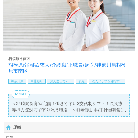
相模原市南区
相模原南病院/求人/介護職/正職員/病院/神奈川県相模
原市南区
神奈川県
車通勤可
お見逃しなく！
駅近
収入アップを目指す！
POINT
＜24時間保育室完備！働きやすい3交代制シフト！長期療
養型入院対応で寄り添う職場！＞◎看護助手/正社員募集◎
【月給170,000円～210,000円/賞与2回】＊初任者研修以上
有資格者向け求人＊『古淵駅』徒歩10分。お車通勤可能で
形態
す。