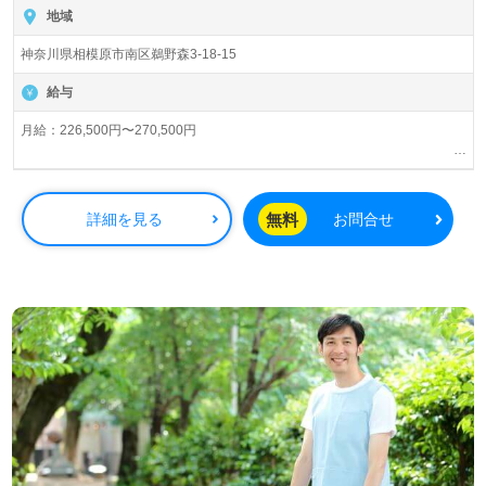
地域
神奈川県相模原市南区鵜野森3-18-15
給与
月給：226,500円〜270,500円
・深夜帯（22:00～翌5:00）25％割増
・夜勤1回につき6,000円
・認知症実践者研修 2,000円 /月
無料
詳細を見る
お問合せ
・退職金
・交通費全額支給
・時間外手当
・年末年始手当
※現場を支えるスタッフへ賞与とは別に一時金を支給
・賞与（年2回）
・昇給（年1回）