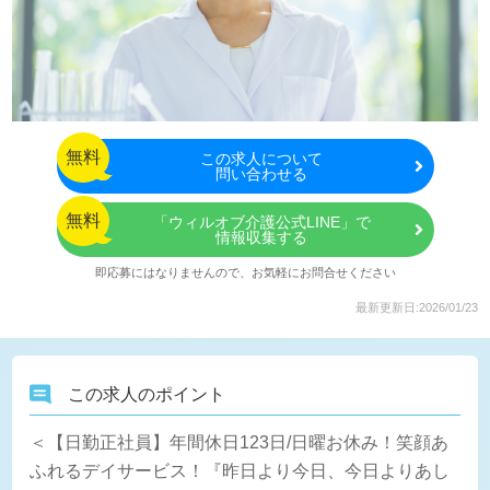
無料
この
求人について
問い合わせる
無料
「ウィルオブ介護公式LINE」で
情報収集する
即応募にはなりませんので、お気軽にお問合せください
最新更新日:2026/01/23
この求人のポイント
＜【日勤正社員】年間休日123日/日曜お休み！笑顔あ
ふれるデイサービス！『昨日より今日、今日よりあし