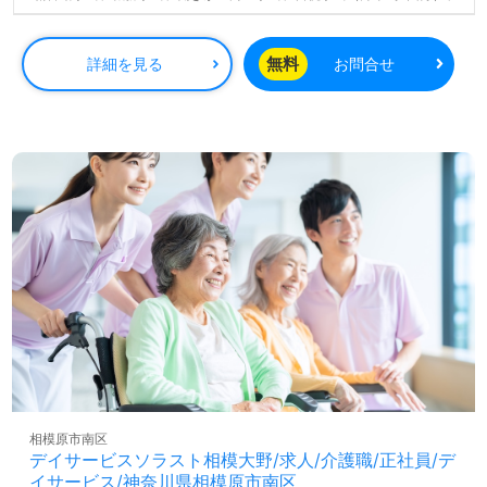
夜勤手当（月平均5回分）等、毎月平均的に支払われる手当を含みます。
※介護福祉士のみ、特別職務手当あり
無料
詳細を見る
お問合せ
残業時は別途時間外手当支給（超過1分～）
賞与：基本給2.08ヶ月分/年支給
昇給：あり
相模原市南区
デイサービスソラスト相模大野/求人/介護職/正社員/デ
イサービス/神奈川県相模原市南区