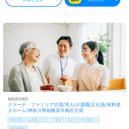
で、日常的に互いを称賛する文化が根付いています。これ
は、職員が心地よく働けるだけでなく、ご利用者様にも笑
顔を提供するための重要な要素です。また、普通自動車免
許をお持ちの方には送迎業務もあり、より多くの方々と接
しながら自分のスキルを活かすことができます。
介護職への転職を考えている方、または新たな環境での再
スタートを希望する方には最適な職場です。ご興味のある
方は、ウィルオブ介護までお問い合わせいただければ、詳
しい情報や転職支援サービスを無料でご利用いただけま
す。あなたの新しいキャリアを、ぜひ私たちと一緒に描い
ていきましょう！
相模原市南区
クラーチ・ファミリア古淵/求人/介護職/正社員/有料老
人ホーム/神奈川県相模原市南区古淵
神奈川県
お見逃しなく！
駅近
収入アップを目指す！
初任者研修