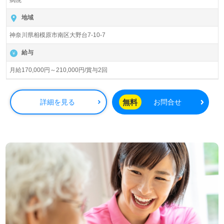
病院
総病床数312床（医療療養病床227床、認知症病床85床）
『相模原南病院』医療法人直源会（本部：神奈川県相模原
地域
市）様の運営です。従業員数250名以上、神奈川県を中心
神奈川県相模原市南区大野台7-10-7
に病院、介護医療院事業を展開されています。
給与
◎3階建てのアットホームな院内環境！『地域の皆様に愛
され、大切な人に自信を持って薦められる病院』を目指す
月給170,000円～210,000円/賞与2回
事業所様！◎
看護助手や介護職経験のある方をお迎えします。病院での
勤務経験は問いません。多職種、幅広い年代層の方が活躍
無料
詳細を見る
お問合せ
中！職員様が働きやすい職場環境づくり、中途採用の方も
すぐに馴染んでいただける環境面、充実のOJT/研修制度も
うれしいポイント！『患者様お一人おひとりに寄り添いた
い、病院でチーム医療の一員として働きたい』『働きなが
らキャリアアップを実現したい』『メリハリをつけて働き
たい』『転職で施設形態や環境を変えて働きたい』等の方
も大歓迎です。募集詳細等、担当コンサルタントよりご案
内します。お問い合わせも遠慮なくお願いします。
医療/福祉業界の正社員/パート求人探しは【ウィルオブ介
護】＊求人情報収集、将来的に検討の方も遠慮なく＊