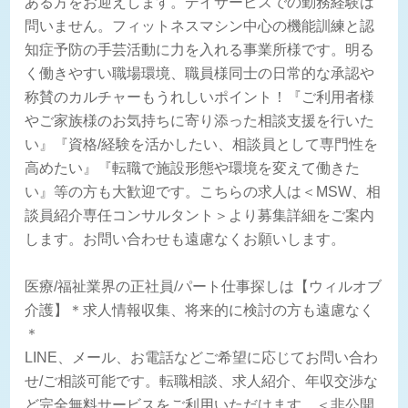
ある方をお迎えします。デイサービスでの勤務経験は
問いません。フィットネスマシン中心の機能訓練と認
知症予防の手芸活動に力を入れる事業所様です。明る
く働きやすい職場環境、職員様同士の日常的な承認や
称賛のカルチャーもうれしいポイント！『ご利用者様
やご家族様のお気持ちに寄り添った相談支援を行いた
い』『資格/経験を活かしたい、相談員として専門性を
高めたい』『転職で施設形態や環境を変えて働きた
い』等の方も大歓迎です。こちらの求人は＜MSW、相
談員紹介専任コンサルタント＞より募集詳細をご案内
します。お問い合わせも遠慮なくお願いします。
医療/福祉業界の正社員/パート仕事探しは【ウィルオブ
介護】＊求人情報収集、将来的に検討の方も遠慮なく
＊
LINE、メール、お電話などご希望に応じてお問い合わ
せ/ご相談可能です。転職相談、求人紹介、年収交渉な
ど完全無料サービスをご利用いただけます。＜非公開