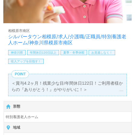
LINE、メール、お電話などご希望に応じてお問い合わせ/ご
相談可能です。転職相談、求人紹介、年収交渉など完全無
料サービスをご利用いただけます。＜非公開求人も取扱い
あり！＞"転職支援"のプロと一緒に転職活動！お問い合わ
せお待ちしております。
相模原市南区
シルバータウン相模原/求人/介護職/正職員/特別養護老
人ホーム/神奈川県模原市南区
神奈川県
年間休日120日以上
夏季・冬季休暇
お見逃しなく！
収入アップを目指す！
POINT
＜賞与4.2ヶ月！残業少な目/年間休日122日！ご利用者様か
らの『ありがとう！』がやりがいに！＞
◎介護職/正社員募集◎【月給196,000円～250,000円】＊
初任者研修以上有資格者向け求人＊『古淵駅』徒歩20分。
形態
入居定員88名（88室/全室個室）『シルバータウン相模原
特別養護老人ホーム
特別養護老人ホーム』社会福祉法人恩賜財団神奈川県同胞
援護会（本部：神奈川県相模原市）様の運営です。従業員
地域
数880名以上、神奈川県を中心に21ヶ所以上の特別養護老