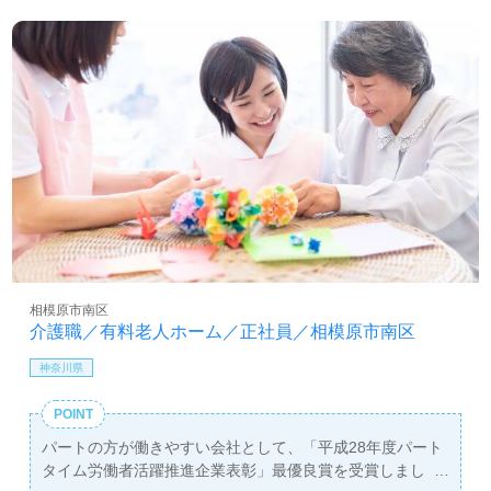
ューマンリスペクトのカルチャーが根付いています。これ
により、資格や経験を活かしながら、仲間たちと共に高い
モチベーションで働くことができます。ご利用者様やご家
族へのおもてなしを大切にする職場で、感謝の気持ちを持
って介護サポートに携わることができます。
転職をお考えの方には、医療・福祉業界に特化した求人情
報を提供する『ウィルオブ介護』がサポートします。お問
い合わせはLINE、メール、電話などで受け付けており、転
職相談や年収交渉も無料で行うことができます。非公開求
人もあるため、興味のある方はぜひご連絡ください。あな
たの新しい一歩を、私たちと共に踏み出しましょう。
相模原市南区
介護職／有料老人ホーム／正社員／相模原市南区
神奈川県
POINT
パートの方が働きやすい会社として、「平成28年度パート
タイム労働者活躍推進企業表彰」最優良賞を受賞しまし