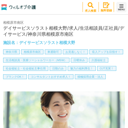
MENU
無料登録
求人検索
相模原市南区
デイサービスソラスト相模大野/求人/生活相談員/正社員/デ
イサービス/神奈川県相模原市南区
施設名：
デイサービスソラスト相模大野
神奈川県
相模原市南区
車通勤可
お見逃しなく！
収入アップを目指す！
生活相談員・医療ソーシャルワーカー（MSW）
日曜休み
介護福祉士
社会福祉士・社会福祉主事任用
日勤のみ
魅力の福利厚生！
OJT充実！
ブランクOK！
コンサルタントおすすめ求人！
積極採用企業・法人