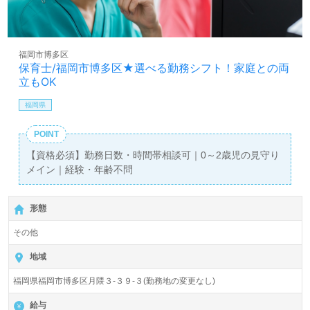
福岡市博多区
保育士/福岡市博多区★選べる勤務シフト！家庭との両
立もOK
福岡県
POINT
【資格必須】勤務日数・時間帯相談可｜0～2歳児の見守り
メイン｜経験・年齢不問
形態
その他
地域
福岡県福岡市博多区月隈３-３９-３(勤務地の変更なし)
給与