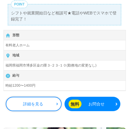
POINT
シフトや就業開始日など相談可★電話やWEBでスマホで登
録完了！
形態
有料老人ホーム
地域
福岡県福岡市博多区金の隈３-２３-１０(勤務地の変更なし)
給与
時給1200〜1400円
無料
詳細を見る
お問合せ