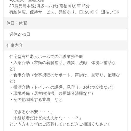
JR鹿児島本線(博多～八代) 南福岡駅 車15分
有給休暇、優待サービス、昇給あり、日払いOK、週払いOK
休日・休暇
週休2〜3日
仕事内容
住宅型有料老人ホームでの介護業務全般
・入浴介助（衣類の着脱補助、洗髪、洗顔、体洗い補助な
ど）
・食事介助（食事摂取のサポート、声掛け、見守り、配膳な
ど）
・排泄介助（トイレへの誘導、見守り、おむつ交換など）
・環境整備（居室内清掃、共用部分清掃など）
・その他関連する業務 など
「できるか不安・・・」
「未経験者だけど大丈夫かな・・・？」
という方もまずはご応募していただきご相談ください♪