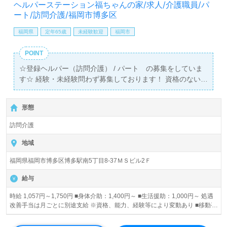
ヘルパーステーション福ちゃんの家/求人/介護職員/パ
ート/訪問介護/福岡市博多区
福岡県
定年65歳
未経験歓迎
福岡市
POINT
☆登録ヘルパー（訪問介護） / パート の募集をしていま
す☆ 経験・未経験問わず募集しております！ 資格のない
方には関連学校(福祉情報センター博多校)にて資格取得で
きるようサポートいたします！！
形態
訪問介護
地域
福岡県福岡市博多区博多駅南5丁目8-37ＭＳビル2Ｆ
給与
時給 1,057円～1,750円 ■身体介助：1,400円～ ■生活援助：1,000円～ 処遇
改善手当は月ごとに別途支給 ※資格、能力、経験等により変動あり ■移動手
当：1ヵ所100円 ■ミーティング参加手当 (月に1回) ■早朝・夜間・深夜手当
■(移動手当も連動) 早朝：6:00～8:00は基本額25%増 夜間：18:00～22:00は