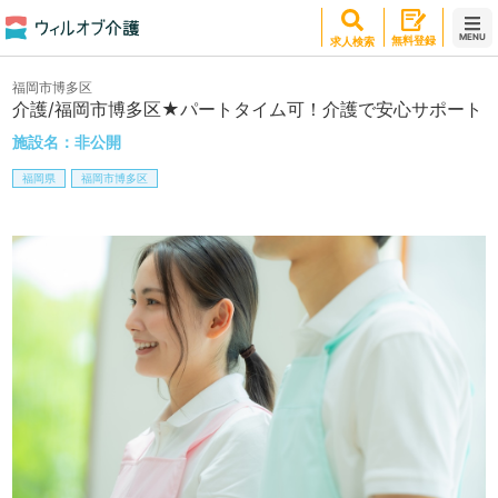
MENU
無料登録
求人検索
福岡市博多区
介護/福岡市博多区★パートタイム可！介護で安心サポート
施設名：
非公開
福岡県
福岡市博多区