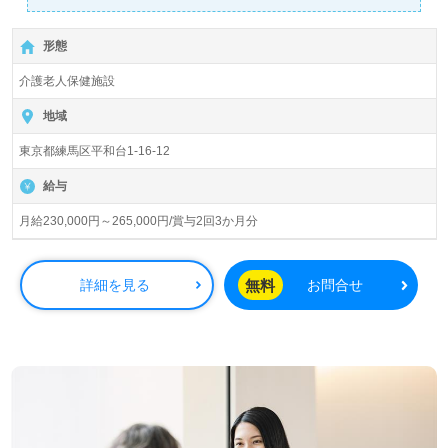
◎【月給230,000円～265,000円/賞与2回】＊介護福祉士、
社会福祉主事任用、社会福祉士有資格者向け求人＊『平和
形態
台駅』徒歩12分。
介護老人保健施設
入所定員150名（従来型個室/多床室）『平和台介護老人保
健施設アバンセ』医療法人社団善仁会（本部：東京都練馬
地域
区）様の運営です。東京都を中心に訪問/通所リハビリ、シ
東京都練馬区平和台1-16-12
ョートステイ、介護老人保健施設事業を展開されていま
す。
給与
◎働くみんなで『ホスピタリティ』で寄り添う！『ご利用
月給230,000円～265,000円/賞与2回3か月分
者様、ご家族様に気持ち良く利用していただく』を実現す
る事業所様！◎
医療ソーシャルワーカー（MSW）や相談員経験のある方は
無料
詳細を見る
お問合せ
もちろん、これから相談員を目指される方も幅広く募集し
ます。介護老人保健施設での勤務経験は問いません。先輩
職員様の丁寧で親切なOJT、手厚い福利厚生、穏やかな職
場の雰囲気もおすすめポイント！『ご利用者様、ご家族様
のお役に立ちたい』『相談員経験を活かしたい』『資格を
活かしてキャリアチェンジ、キャリアアップを実現した
い』『ワークライフバランスを充実させたい』『相談員業