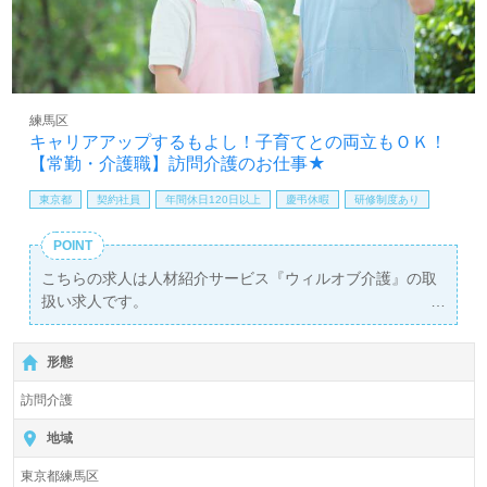
練馬区
キャリアアップするもよし！子育てとの両立もＯＫ！
【常勤・介護職】訪問介護のお仕事★
東京都
契約社員
年間休日120日以上
慶弔休暇
研修制度あり
POINT
こちらの求人は人材紹介サービス『ウィルオブ介護』の取
扱い求人です。
詳細に関してお気軽にご相談ください♪
【無料】で皆さんの転職活動をサポートいたします。
形態
訪問介護
地域
東京都練馬区