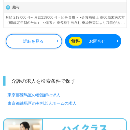
給与
月給 219,000円～ 月給219000円 ＜応募資格＞ ●介護福祉士 ※60歳未満の方
（60歳定年制のため） ＜備考＞ ※各種手当含む ※経験等により加算があり
ます。 「基本給」130,000円～ 【給与ベース】介護福祉士 「月給」219,000
円～ ・基本給：130,000円～ ・資格手当：20,000円 ・サービス手当：
40,000円 ・調整手当：18,100円 ・地域加算手当：13,000円 【昇給】年1回
無料
詳細を見る
お問合せ
【賞与】年2回（実績：2.0ヵ月） ※平均33万円くらい/年 さらに一時金
最大53万円/年支給あり ≪手当詳細≫ ◆資格手当 ・介護福祉士：20,000円/
月 ・実務者研修：18,100円/月 ・ヘルパー1級：18,100円/月 ・基礎研修：
18,100円/月 ・初任者研修：5,000円/月 ・ヘルパー2級：5,000円/月 ◆サー
ビス手当：40,000円/月 ◆調整手当：18,100円/月 ◆地域加算手当：13,000
円/月 ◆残業手当 月給209000円 ＜応募資格＞ ●実務者研修 ●基礎研修 ●ヘル
パー1級 ※60歳未満の方 （60歳定年制のため） ＜備考＞ ※各種手当含む ※
経験等により加算があります。 「基本給」120,000円～ ≪手当詳細≫【昇
介護の求人を検索条件で探す
給・賞与】 ※「雇用形態1」参照 月給194000円 ＜応募資格＞ ●初任者研修
●ヘルパー2級 ※60歳未満の方 （60歳定年制のため） ＜備考＞ ※各種手当
東京都練馬区の看護師の求人
含む ※経験等により加算があります。 「基本給」120,000円～ ≪手当詳細
≫【昇給・賞与】 ※「雇用形態1」参照 賞与あり 昇給あり
東京都練馬区の有料老人ホームの求人