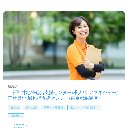
指せる給与/評価制度、再雇用制度で70歳就業を目指せる人
事制度もうれしい事業所様です。明るい職場環境、職員様
同士のチームワークもはたらくあなたのモチベーション
に！『ご利用者様のお役に立ちたい』『資格取得を目指し
ている、介護知識や技術力を高めたい』『日勤正社員で働
きたい』『働きがいを感じながら仕事をしたい』『転職で
キャリアチェンジを実現したい、施設形態や環境を変えて
仕事をしたい』等の方も大歓迎です！募集詳細等、担当コ
ンサルタントよりご案内します。お問い合わせも遠慮なく
お願いします。
医療/福祉業界の正社員/パート求人探しは【ウィルオブ介
護】＊求人情報収集、将来的に検討の方も遠慮なく。
LINE、メール、お電話などご希望に応じてお問い合わせ/ご
練馬区
相談可能です。転職相談、求人紹介、年収交渉など完全無
上石神井地域包括支援センター/求人/ケアマネジャー/
料サービスをご利用いただけます。＜非公開求人も取扱い
正社員/地域包括支援センター/東京都練馬区
あり！＞"転職支援"のプロと一緒に転職活動！お問い合わ
せお待ちしております。
東京都
週休二日
夏季・冬季休暇
収入アップを目指す！
日曜休み
POINT