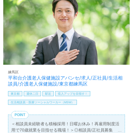
い』『地域包括支援センターで資格と経験を活かしたい』
『転職でキャリアアップ、スキルアップを目指したい』
『ワークライフバランスを充実させたい』『環境を変えて
働きたい』等の方も大歓迎です。担当エリアは上石神井、
関町、上石神井南町、石神井台。働き方や選考フロー等、
担当コンサルタントよりご案内します。お問い合わせも遠
慮なくお願いします。
医療/福祉業界の正社員/パート求人探しは【ウィルオブ介
護】＊求人情報収集、将来的に検討の方も遠慮なく＊
LINE、メール、お電話などご希望に応じてお問い合わせ/ご
相談可能です。転職相談、求人紹介、年収交渉など完全無
練馬区
料サービスをご利用いただけます。＜非公開求人も取扱い
平和台介護老人保健施設アバンセ/求人/正社員/生活相
あり！＞"転職支援"のプロと一緒に転職活動！お問い合わ
談員/介護老人保健施設/東京都練馬区
せお待ちしております。
東京都
週休二日
駅近
収入アップを目指す！
生活相談員・医療ソーシャルワーカー（MSW）
POINT
＜相談員未経験者も積極採用！日曜お休み！再雇用制度活
用で70歳就業を目指せる職場！＞◎相談員/正社員募集