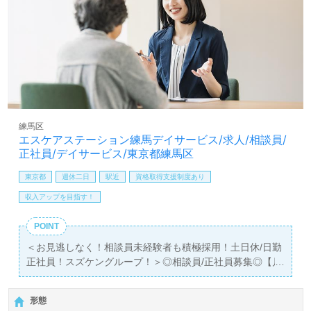
務を深めたい、ホスピタリティを学びたい』『最後の転職/
職場を探している』等の方も大歓迎です。働き方等、担当
コンサルタントよりご案内します。お問い合わせも遠慮な
くお願いします。
全国の求人ご紹介！医療/福祉業界の正社員/パート求人探
しは【ウィルオブ介護】＊求人情報収集、将来的検討の方
も遠慮なく＊
LINE、メール、お電話などご希望に応じてお問い合わせ/ご
練馬区
相談可能です。転職相談、求人紹介、年収交渉など完全無
エスケアステーション練馬デイサービス/求人/相談員/
料サービスをご利用いただけます。＜非公開求人も取扱い
正社員/デイサービス/東京都練馬区
あり！＞"転職支援"のプロと一緒に転職活動！お問い合わ
せお待ちしております。
東京都
週休二日
駅近
資格取得支援制度あり
収入アップを目指す！
POINT
＜お見逃しなく！相談員未経験者も積極採用！土日休/日勤
正社員！スズケングループ！＞◎相談員/正社員募集◎【月
給250,000円～277,640円/賞与2回】＊介護福祉士、社会福
祉士、社会福祉主事任用有資格者向け求人＊『大泉学園
形態
駅』徒歩11分。