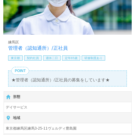
ンサルタントよりご案内します。お問い合わせも遠慮なく
お願いします。
【同時募集：東京都、千葉県、神奈川県、愛知県】＊職
種：介護職、相談員 ※未経験の方もご相談ください。
＊資格：介護福祉士、社会福祉士、社会福祉主事任用有資
格者向け スズケングループ/株式会社エスケアメイト様の
練馬区
一員としてキャリアを描きませんか。ご希望のエリア、職
管理者（認知通所）/正社員
種を担当コンサルタントへお伝えください。
東京都
契約社員
週休二日
定年65歳
研修制度あり
医療/福祉業界の正社員/パート仕事探しは【ウィルオブ介
POINT
護】＊求人情報収集、将来的に検討の方も遠慮なく＊
LINE、メール、お電話などご希望に応じてお問い合わせ/ご
★管理者（認知通所）/正社員の募集をしています★
相談可能です。転職相談、求人紹介、年収交渉など完全無
料サービスをご利用いただけます。＜非公開求人も取扱い
あり！＞"転職支援"のプロと一緒に転職活動！お問い合わ
形態
せお待ちしております。
デイサービス
地域
東京都練馬区練馬3-25-11ヴェルディ豊島園