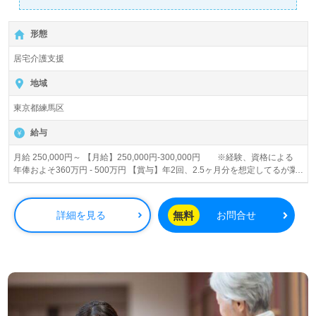
詳細に関してお気軽にご相談ください♪
【無料】で皆さんの転職活動をサポートいたします。
形態
居宅介護支援
地域
東京都練馬区
給与
月給 250,000円～ 【月給】250,000円-300,000円 ※経験、資格による
年俸およそ360万円 - 500万円 【賞与】年2回、2.5ヶ月分を想定してるが業
績により前後あり 【昇給】年1回 【退職金】制度有 ※勤続3年以上 【通
勤手当】月上限20,000 円
無料
詳細を見る
お問合せ