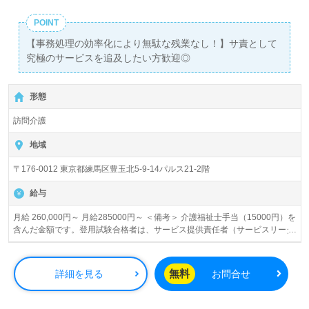
POINT
【事務処理の効率化により無駄な残業なし！】サ責として
究極のサービスを追及したい方歓迎◎
形態
訪問介護
地域
〒176-0012 東京都練馬区豊玉北5-9-14パルス21-2階
給与
月給 260,000円～ 月給285000円～ ＜備考＞ 介護福祉士手当（15000円）を
含んだ金額です。登用試験合格者は、サービス提供責任者（サービスリーダ
ー）としての入社となります。 月給260000円～ ＜備考＞ 介護福祉士手当
（15000円）を含んだ金額です。登用試験の点数が合格に満たない場合は、
常勤ヘルパー（サ責補佐）としてのご案内となります。
無料
詳細を見る
お問合せ