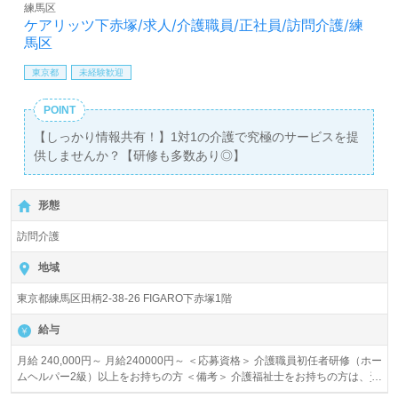
練馬区
ケアリッツ下赤塚/求人/介護職員/正社員/訪問介護/練
馬区
東京都
未経験歓迎
POINT
【しっかり情報共有！】1対1の介護で究極のサービスを提
供しませんか？【研修も多数あり◎】
形態
訪問介護
地域
東京都練馬区田柄2-38-26 FIGARO下赤塚1階
給与
月給 240,000円～ 月給240000円～ ＜応募資格＞ 介護職員初任者研修（ホー
ムヘルパー2級）以上をお持ちの方 ＜備考＞ 介護福祉士をお持ちの方は、資
格手当てが1.5万円加算されます。 月給245000円～ ＜応募資格＞ 実務者研