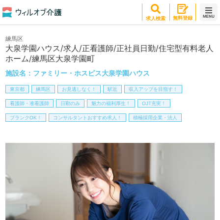
MENU
無料登録
求人検索
練馬区
大泉学園ハウス/求人/正看護師/正社員日勤/住宅型有料老人
ホーム/練馬区大泉学園町
施設名：
ファミリー・ホスピス大泉学園ハウス
東京都
練馬区
お見逃しなく！
駅近
収入アップを目指す！
看護師・准看護師
日勤のみ
魅力の福利厚生！
OJT充実！
ブランクOK！
コンサルタントおすすめ求人！
積極採用企業・法人