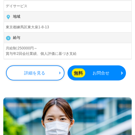
デイサービス
『エスケアステーション練馬デイサービス』スズケングル
ープ/株式会社エスケアメイト（本社：東京都練馬区）様の
地域
運営です。東京都、千葉県、神奈川県、愛知県を中心にデ
東京都練馬区東大泉1-8-13
イサービス、訪問介護、ショートステイ、小規模多機能型
居宅介護、介護付き有料老人ホーム、グループホーム、居
給与
宅介護支援事業を展開されています。
月給制:250000円～
賞与年2回会社業績、個人評価に基づき支給
◎すべての人に『笑顔』を！チームワーク抜群！資格取得
補助、充実のOJT、各種研修プログラム充実の事業所様！
◎
無料
詳細を見る
お問合せ
医療ソーシャルワーカー（MSW）や施設での相談員経験等
のある方はもちろん、これから相談員を目指される方も幅
広く募集します。デイサービスでの勤務経験は問いませ
ん。一緒に働く仲間を思いやるカルチャー、働きやすさも
おすすめポイント！『地域に必要とされる方のお役に立ち
たい』『相談員経験を活かしたい、相談員にチャレンジし
たい』『日勤正社員で働きたい、土日はお休みしたい』
『同職種の方が複数人在籍の事業所で働きたい』『相談員
にキャリアチェンジしたい』『転職で環境を変えて働きた
い』等の方も大歓迎です！働き方や選考フロー等、担当コ