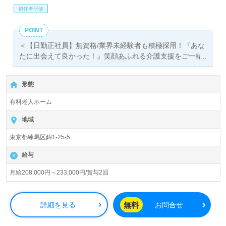
初任者研修
POINT
＜【日勤正社員】無資格/業界未経験者も積極採用！『あな
たに出会えて良かった！』笑顔あふれる介護支援をご一緒
に＞
◎介護職/正社員募集◎【月給208,000円～233,000円/賞与
形態
2回】『上板橋駅』徒歩15分。
有料老人ホーム
入居定員52名（52室/全室個室）『練馬やわらぎ苑』株式
会社川島コーポレーション（本社：千葉県君津市）様の運
地域
営です。従業員数6,700名以上、全国に145ヶ所以上の介護
東京都練馬区錦1-25-5
付き有料老人ホーム、デイサービスを展開されています。
ご入社された方から＊入社して良かった！＊のお声も届く
給与
法人様です。
月給208,000円～233,000円/賞与2回
◎『介護職に就いたきっかけをいつもわたしの真ん中に』
あなたの仕事がご利用者様の笑顔をつくります！◎
看護助手や介護職経験のある方はもちろん、これから介護
無料
詳細を見る
お問合せ
職を目指される方も幅広く募集します。幅広い年代層の職
員様が活躍中！手厚いOJT/各種研修制度、年収アップを目