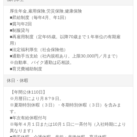
厚生年金,雇用保険,労災保険,健康保険
■昇給制度（毎年4月、年1回）
■賞与年2回
■制服貸与
■再雇用制度（定年65歳。以降70歳まで１年単位の有期雇
用）
■法定福利厚生（社会保険他）
■通勤手当支給（社内規程あり。上限30,000円／月まで）
※自動車、バイク通勤は応相談。
■育児費補助制度
休日・休暇
【年間公休110日】
※月暦日により月８?９日。
※夏期特別休暇（３日）・冬期特別休暇（３日）を含みま
す。
■年次有給休暇付与
※毎年４月１日または10月１日に一斉付与（入社時期により
異なります）
■慶弔休暇、介護休暇、産前・産後休暇、育児休暇