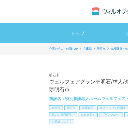
トップ
介護の求人・転職TOP
兵庫県
明石市
介護職員・ホ
明石市
ウェルフェアグランデ明石/求人/
県明石市
施設名：
特別養護老人ホームウェルフェア
兵庫県
明石市
車通勤可
収入アップを目指す
魅力の福利厚生！
OJT充実！
ブランクOK！
お見逃しなく！