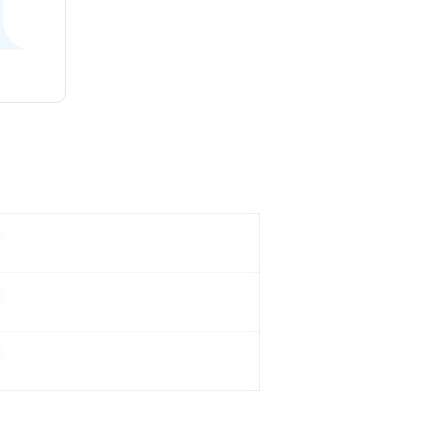
。
。
。