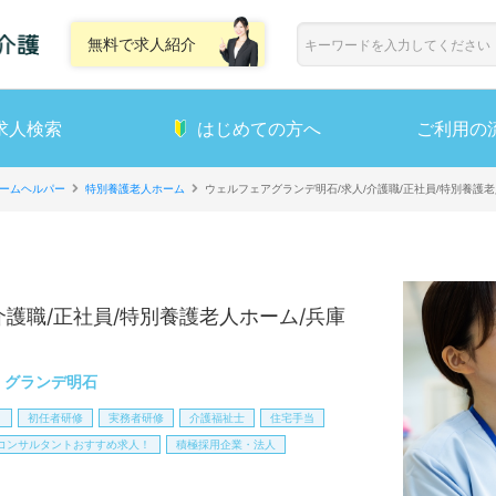
無料で求人紹介
求人検索
はじめての方へ
ご利用の
ームヘルパー
特別養護老人ホーム
ウェルフェアグランデ明石/求人/介護職/正社員/特別養護
介護職/正社員/特別養護老人ホーム/兵庫
・グランデ明石
！
初任者研修
実務者研修
介護福祉士
住宅手当
コンサルタントおすすめ求人！
積極採用企業・法人