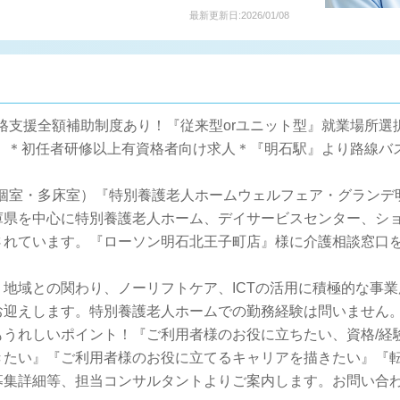
最新更新日:2026/01/08
資格支援全額補助制度あり！『従来型orユニット型』就業場所選
,000円】＊初任者研修以上有資格者向け求人＊『明石駅』より路線
型個室・多床室）『特別養護老人ホームウェルフェア・グラン
庫県を中心に特別養護老人ホーム、デイサービスセンター、シ
されています。『ローソン明石北王子町店』様に介護相談窓口
地域との関わり、ノーリフトケア、ICTの活用に積極的な事業
迎えします。特別養護老人ホームでの勤務経験は問いません。そ
もうれしいポイント！『ご利用者様のお役に立ちたい、資格/経
きたい』『ご利用者様のお役に立てるキャリアを描きたい』『
募集詳細等、担当コンサルタントよりご案内します。お問い合