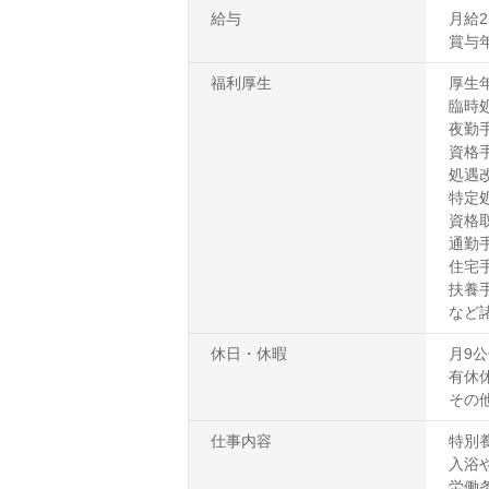
給与
月給22
賞与
福利厚生
厚生
臨時処
夜勤手
資格手
処遇改
特定処
資格
通勤
住宅
扶養
など
休日・休暇
月9
有休
その
仕事内容
特別
入浴
労働