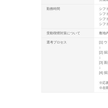
勤務時間
シフト1
シフト2
シフト3
シフト4
受動喫煙対策について
敷地
選考プロセス
[1
↓
[2
↓
[3]
↓
[4]
※応
※在