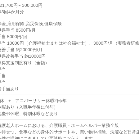
1,700円～300,000円
年3回4か月分
年金,雇用保険,労災保険,健康保険
遇手当 8500円/月
当 5000円/回
当 10000円（介護福祉士または社会福祉士）、3000円/月（実務者研
善手当 約20000円/月
遇改善手当 約10000円
取得支援制度有り（全額）
手当
手当
手当
諸手当あり
公休 + アニバーサリー休暇2日/年
休暇あり（入職半年後に付与）
他慶弔休暇、特別休暇などあり
養護老人ホームにおける、介護職員・ホームヘルパー業務全般
や排せつ、食事などの身体的サポートや、買い物や掃除、洗濯など日常
条件の詳細につきましては面談時にお伝えします。