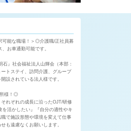
択可能な職場！＞◎介護職/正社員募
バス、お車通勤可能です。
デ明石』社会福祉法人山輝会（本部：
ョートステイ、訪問介護、グループ
を開設されている法人様です。
所様！◎
れぞれの成長に沿ったOJT/研修
験を活かしたい』『自分の適性やキ
転職で施設形態や環境を変えて仕事
わせも遠慮なくお願いします。