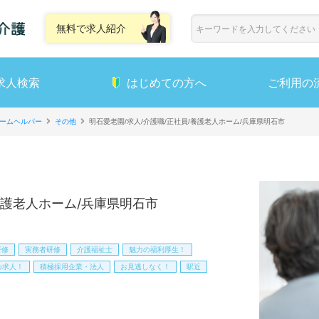
無料で求人紹介
求人検索
はじめての方へ
ご利用の
ームヘルパー
その他
明石愛老園/求人/介護職/正社員/養護老人ホーム/兵庫県明石市
養護老人ホーム/兵庫県明石市
研修
実務者研修
介護福祉士
魅力の福利厚生！
め求人！
積極採用企業・法人
お見逃しなく！
駅近