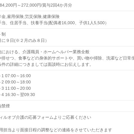
84,200円～272,000円/賞与2回4か月分
年金,雇用保険,労災保険,健康保険
当、住居手当、扶養手当(配偶者16,000、子供1人5,500）
ト制
月に９日(※２月のみ８日）
他における、介護職員・ホームヘルパー業務全般
や排せつ、食事などの身体的サポートや、買い物や掃除、洗濯など日常
条件の詳細につきましては面談時にお伝えします。
 07:00～16:00
 09:00～18:00
 11:00～20:00
 16:30～翌09:30
内禁煙
] ウィルオブ介護の応募フォームよりご応募ください
] 採用担当より面接日程の調整などの連絡をさせていただきます