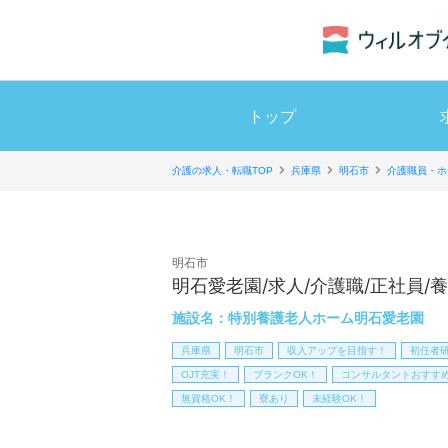
トップ
介護の求人・転職TOP
兵庫県
明石市
介護職員・ホ
明石市
明石愛老園/求人/介護職/正社員/
施設名：
特別養護老人ホーム明石愛老園
兵庫県
明石市
収入アップを目指す！
初任者
OJT充実！
ブランクOK！
コンサルタントおすす
無資格OK！
寮あり
未経験OK！