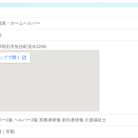
職員・ホームヘルパー
他
明石市魚住町清水3208-
ー1級,ヘルパー2級,実務者研修,初任者研修,介護福祉士
員｜常勤