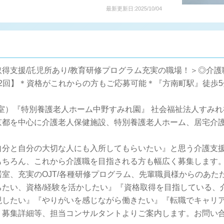
最新更新日:2025/10/04
得支援/託児所あり/教育研修プログラム充実の職場！＞◎介護
0円/賞与2回】＊資格がこれからの方もご応募可能＊『方南町駅』徒歩
個室）『特別養護老人ホーム中野すみれ園』 社会福祉法人すみ
京都を中心に介護老人保健施設、特別養護老人ホーム、居宅介
自分と自分の大切な人にも入所してもらいたい』と思う介護支
もちろん、これから介護職を目指される方も幅広く募集します
室、充実のOJT/各種研修プログラム、先輩職員様からのあた
ちたい、資格/経験を活かしたい』『資格取得を目指している、
現したい』『やりがいを感じながら働きたい』『転職でキャリ
！募集詳細等、担当コンサルタントよりご案内します。お問い