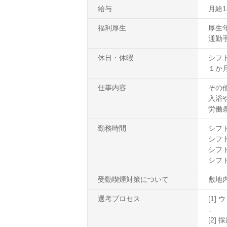
給与
月給1
福利厚生
厚生
通勤手
休日・休暇
シフ
１か
仕事内容
その
入浴
労働
勤務時間
シフト1
シフト2
シフト3
シフト4
受動喫煙対策について
敷地
選考プロセス
[1
↓
[2