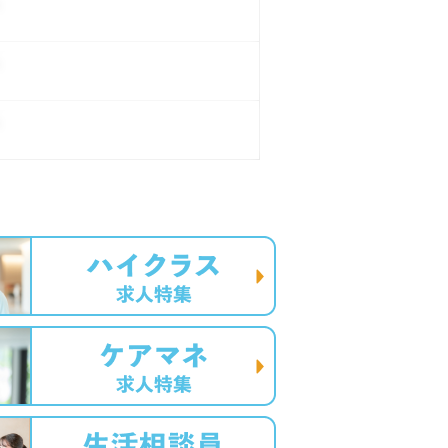
。
。
。