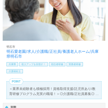
りご案内します。お問い合わせも遠慮なくお願いします。
全国の求人ご紹介！医療/福祉業界の正社員/パート求人探
しは【ウィルオブ介護】＊求人情報収集、将来的検討の方
も遠慮なく＊
LINE、メール、お電話などご希望に応じてお問い合わせ/ご
相談可能です。転職相談、求人紹介、年収交渉など完全無
料サービスをご利用いただけます。＜非公開求人も取扱い
あり！＞"転職支援"のプロと一緒に転職活動！お問い合わ
明石市
せお待ちしております。
明石愛老園/求人/介護職/正社員/養護老人ホーム/兵庫
県明石市
兵庫県
収入アップを目指す！
初任者研修
実務者研修
介護福祉士
POINT
＜業界未経験者も積極採用！資格取得支援/託児所あり/教
育研修プログラム充実の職場！＞◎介護職/正社員募集◎
【月給228,000円～337,000円/賞与2回】＊資格がこれから
の方もご応募可能＊『方南町駅』徒歩5分。
形態