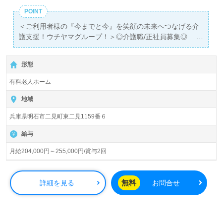
POINT
＜ご利用者様の『今までと今』を笑顔の未来へつなげる介
護支援！ウチヤマグループ！＞◎介護職/正社員募集◎
【月給204,000円～255,000円/賞与2回】＊初任者研修以上
有資格者向け求人＊『二見駅』徒歩23分。お車通勤可能で
形態
す。
有料老人ホーム
入居定員50名（50室/全室個室）『介護付き有料老人ホー
ム さわやかあかしの里』ウチヤマグループ/株式会社さわ
地域
やか倶楽部（本社：福岡県北九州市）様の運営です。従業
兵庫県明石市二見町東二見1159番６
員人数3,000人以上、全国120施設以上、有料老人ホーム、
サービス付き高齢者向け住宅、ショートステイ、グループ
給与
ホーム、小規模多機能、デイサービス、訪問看護/介護、居
宅介護支援、障がい者支援、福祉用具事業を展開されてい
月給204,000円～255,000円/賞与2回
ます。ご入社された方から『先輩も優しく、ご利用者様と
の毎日が楽しい！』とお声も届く企業様です。
無料
詳細を見る
お問合せ
◎産学官連携による開発ツール『ライフマップ』活用で、
ご利用者様の『過去、現在、未来へ』つなげる介護支援を
ご一緒に！◎