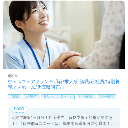
看護助手や介護職経験のある方をお迎えします。明るい職
場環境、抜群のチームワーク、それぞれの成長に沿った教
育研修プログラムもうれしいポイント！『ご利用者様の笑
顔を増やしたい、資格/経験を活かしたい』『働きながらキ
ャリアアップを実現したい』『転職で環境を変えて働きた
い』等の方も大歓迎です！募集詳細等、担当コンサルタン
トよりご案内します。お問い合わせも遠慮なくお願いしま
す。
医療/福祉業界の正社員/パート求人探しは【ウィルオブ介
護】＊求人情報収集、将来的に検討の方も遠慮なく＊
LINE、メール、お電話などご希望に応じてお問い合わせ/ご
相談可能です。転職相談、求人紹介、年収交渉など完全無
明石市
料サービスをご利用いただけます。＜非公開求人も取扱い
ウェルフェアグランデ明石/求人/介護職/正社員/特別養
あり！＞"転職支援"のプロと一緒に転職活動！お問い合わ
護老人ホーム/兵庫県明石市
せお待ちしております。
兵庫県
車通勤可
収入アップを目指す！
初任者研修
実務者研修
POINT
＜賞与3回/4ヶ月分！住宅手当、資格支援全額補助制度あ
り！『従来型orユニット型』就業場所選択可能な職場！＞