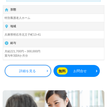
◎介護職/正社員募集◎【月給221,700円～300,000円】＊
初任者研修以上有資格者向け求人＊『明石駅』より路線バ
形態
ス、お車通勤可能です。
特別養護老人ホーム
入所定員50名（ユニット型/従来型個室・多床室）『特別養
護老人ホームウェルフェア・グランデ明石』社会福祉法人
地域
山輝会（本部：兵庫県明石市）様の運営です。兵庫県を中
兵庫県明石市北王子町13-41
心に特別養護老人ホーム、デイサービスセンター、ショー
トステイ、訪問介護、グループホーム、居宅介護支援事業
給与
を展開されています。『ローソン明石北王子町店』様に介
護相談窓口を開設されている法人様です。
月給221,700円～300,000円
賞与年3回4か月分
◎幅広い年代層の職員様が活躍中！地域との関わり、ノー
リフトケア、ICTの活用に積極的な事業所様！◎
無料
詳細を見る
お問合せ
看護助手や介護職経験のある方をお迎えします。特別養護
老人ホームでの勤務経験は問いません。それぞれの成長に
沿ったOJT/研修制度、フラットな職場の人間関係もうれし
いポイント！『ご利用者様のお役に立ちたい、資格/経験を
活かしたい』『自分の適性やキャリアを考慮してくれる環
境で働きたい』『ご利用者様のお役に立てるキャリアを描
きたい』『転職で施設形態や環境を変えて仕事をしたい』
等の方も大歓迎です。募集詳細等、担当コンサルタントよ