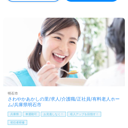
ムでの勤務経験は問いません。職員様同士のチームワー
ク、明るい職場環境、充実のOJT/それぞれの成長に沿った
教育研修プログラムもうれしいポイント！『介護職を通じ
てご利用者様のお役に立ちたい、資格/経験を活かしたい』
『資格取得を目指している、介護知識や技術力を高めた
い』『働きがいを感じながら仕事をしたい』『転職でキャ
リアチェンジを実現させたい、施設形態や環境を変えて働
きたい』等の方も大歓迎です！募集詳細等、担当コンサル
タントよりご案内します。お問い合わせも遠慮なくお願い
します。
全国の求人ご紹介！医療/福祉業界の正社員/パート求人探
しは【ウィルオブ介護】＊求人情報収集、将来的に検討の
方も遠慮なく＊
LINE、メール、お電話などご希望に応じてお問い合わせ/ご
相談可能です。転職相談、求人紹介、年収交渉など完全無
明石市
料サービスをご利用いただけます。＜非公開求人も取扱い
さわやかあかしの里/求人/介護職/正社員/有料老人ホー
あり！＞"転職支援"のプロと一緒に転職活動！お問い合わ
ム/兵庫県明石市
せお待ちしております。
兵庫県
車通勤可
お見逃しなく！
収入アップを目指す！
初任者研修