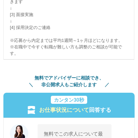
きます
↓
[3] 面接実施
↓
[4] 採用決定のご連絡
※応募から内定までは平均1週間～1ヶ月ほどになります。
※在職中で今すぐ転職が難しい方も調整のご相談が可能で
す。
無料でアドバイザーに相談でき、
非公開求人もご紹介します
カンタン30秒
お仕事状況について
回答する
無料でこの求人について最