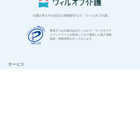
介護の求人やお役立ち情報探すなら「ウィルオブ介護」
運営元である株式会社ウィルオブ・ワークがプラ
イバシーマークを取得しており徹底した個人情報
保護・情報管理を行っております。
サービス
はじめての方へ
ご利用の流れ
よくある質問
特集：介護のお仕事
転職お役立ち情報
法人様用お問い合わせ
求人情報
ハイクラス求人特集
ケアマネ求人特集
生活相談員求人特集
看護助手求人特集
看護師求人特集
デイサービス求人特集