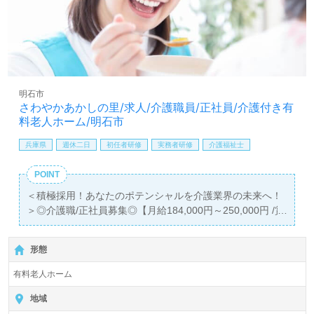
全国の求人ご紹介！医療/福祉業界の正社員/パート求人探
しは【ウィルオブ介護】＊求人情報収集、将来的に検討の
方も遠慮なく＊
LINE、メール、お電話などご希望に応じてお問い合わせ/ご
相談可能です。転職相談、求人紹介、年収交渉など完全無
明石市
料サービスをご利用いただけます。＜非公開求人も取扱い
さわやかあかしの里/求人/介護職員/正社員/介護付き有
あり！＞"転職支援"のプロと一緒に転職活動！お問い合わ
料老人ホーム/明石市
せお待ちしております。
兵庫県
週休二日
初任者研修
実務者研修
介護福祉士
POINT
＜積極採用！あなたのポテンシャルを介護業界の未来へ！
＞◎介護職/正社員募集◎【月給184,000円～250,000円 /賞
与2回】
＊初任者研修以上有資格者向け求人＊『東二見駅』より路
形態
線バスが便利です。お車通勤可能です。
有料老人ホーム
入居定員50名（50室/全室個室）『さわやかあかしの里』
株式会社さわやか倶楽部（本社：福岡県北九州市）様の運
地域
営です。従業員人数3,000人以上、全国120施設以上、有料