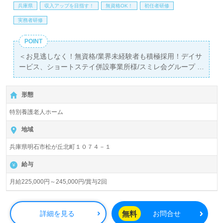
兵庫県
収入アップを目指す！
無資格OK！
初任者研修
実務者研修
POINT
＜お見逃しなく！無資格/業界未経験者も積極採用！デイサ
ービス、ショートステイ併設事業所様/スミレ会グループ！
＞
◎介護職/正社員募集◎【月給225,000円～245,000円/賞与
形態
2回】『明石駅』より路線バス、お車通勤可能です。
特別養護老人ホーム
入居定員80名（ユニット型/全室個室）『松が丘すみれ園』
スミレ会グループ/社会福祉法人すみれ福祉会（本部：兵庫
地域
県明石市）様の運営です。兵庫県、広島県、岡山県を中心
兵庫県明石市松が丘北町１０７４－１
に特別養護老人ホーム、デイサービス、ショートステイ、
グループホーム、居宅介護支援事業を展開されています。
給与
◎幅広い年代層の方が活躍中！ユニット型でお一人おひと
月給225,000円～245,000円/賞与2回
りに寄り添った介護支援を実現されている事業所様！◎
看護助手や介護職経験のある方はもちろん、これから介護
職を目指される方も幅広く募集します。特別養護老人ホー
無料
詳細を見る
お問合せ