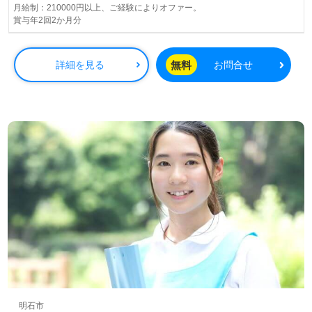
『未来を創造する総合福祉企業』東証スタンダード上場企
月給制：210000円以上、ご経験によりオファー。
賞与年2回2か月分
業様です。
◎訪問介護の『今』を支えるプロフェッショナル！『やっ
無料
詳細を見る
お問合せ
てみたい！』を担当コンサルタントとご一緒に叶えません
か◎
看護助手や介護職経験のある方はもちろん、これから介護
職を目指したい方も幅広く募集します。訪問介護職経験は
問いません。『心からの介護サービス、ご利用者様第一主
義』を大切にされている事業所様です。サービス提供エリ
アは明石市内。『介護職経験を活かしたい』『介護職はこ
れから。資格を活かして働きたい』『日勤正社員で働きた
い』『訪問スタイルの方が自分らしい』『チームワークの
良い職場で働きたい』等の方にもおすすめの職場です。
全国の求人ご紹介！医療/福祉業界の正社員/パート仕事探
しは【ウィルオブ介護】＊求人情報収集、将来的検討の方
も遠慮なく＊
LINE、メール、お電話などご希望に応じてお問い合わせ/ご
相談可能です。転職相談、求人紹介、年収交渉など完全無
料サービスをご利用いただけます。＜非公開求人も取扱い
明石市