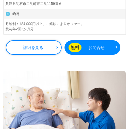
兵庫県明石市二見町東二見1159番６
老人ホーム、サービス付き高齢者向け住宅、ショートステ
イ、グループホーム、小規模多機能、デイサービス、訪問
給与
看護/介護、居宅介護支援、障がい者支援、福祉用具事業を
展開されています。ご入社された方から『先輩も優しく、
月給制：184,000円以上、ご経験によりオファー。
賞与年2回2か月分
ご利用者様との毎日が楽しい！』とお声も届く企業様で
す。
無料
詳細を見る
お問合せ
◎『それぞれの介護業界への想い』をカタチに！担当コン
サルタントとご一緒に、あなたの未来を描いてみませんか
◎
看護助手や介護職経験のある方はもちろん、これから介護
職を目指される方も幅広く募集します。業界未経験者も活
躍中の事業所様です。わかりやすく、すぐに実践できる
OJTもおすすめポイント！『ご利用者様のお役に立ちた
い、笑顔を増やしたい』『やりがいや目標を持って働きた
い』『仕事を通じて成長したい』『未経験からチャレンジ
したい、介護職経験を活かしたい、介護業界に戻りたい』
等の方も大歓迎！働き方や選考フロー等、担当コンサルタ
ントよりご案内します。お問い合わせも遠慮なくお願いし
ます。