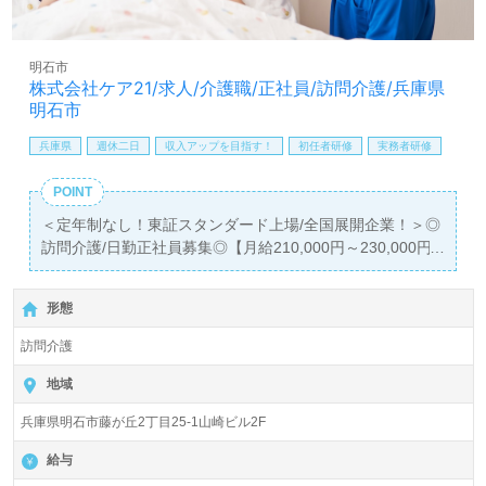
【同時募集：あなたのご希望エリアでお探しします！】＊
募集職種：介護職/正社員
全国展開！株式会社さわやか倶楽部様の一員として、ご利
明石市
用者様の笑顔を増やしませんか。
株式会社ケア21/求人/介護職/正社員/訪問介護/兵庫県
詳しくは担当コンサルタントよりご案内します。お問い合
明石市
わせもお気軽にお願いします。
兵庫県
週休二日
収入アップを目指す！
初任者研修
実務者研修
医療/福祉業界の正社員/パート求人探しは【ウィルオブ介
POINT
護】＊求人情報収集、将来的に検討の方も遠慮なく＊
LINE、メール、お電話などご希望に応じてお問い合わせ/ご
＜定年制なし！東証スタンダード上場/全国展開企業！＞◎
相談可能です。転職相談、求人紹介、年収交渉など完全無
訪問介護/日勤正社員募集◎【月給210,000円～230,000円/
料サービスをご利用いただけます。＜非公開求人も取扱い
賞与2回】
あり！＞"転職支援"のプロと一緒に転職活動！お問い合わ
＊実務者研修以上有資格者向け求人＊『藤江駅』徒歩4
形態
せお待ちしております。
分。
訪問介護
『ケア21明石』株式会社ケア２１様（本社：大阪府、東京
都）様の運営です。従業員数7,755名、東北、関東、東
地域
海、関西、中四国九州、沖縄を中心に487拠点の訪問介
兵庫県明石市藤が丘2丁目25-1山崎ビル2F
護、有料老人ホーム、認知症グループホーム、居宅介護支
援、小規模多機能型居宅介護、デイサービス、保育園事業
給与
等を展開されています。新規出店事業所も続々誕生予定！