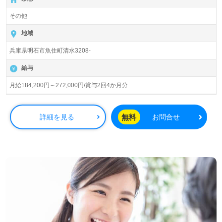
入所定員84名（ユニット型/全室個室）『特別養護老人ホー
その他
ム中野すみれ園』 社会福祉法人すみれ福祉会（本部：兵庫
県明石市）様の運営です。岡山県、広島県、東京都を中心
地域
に介護老人保健施設、特別養護老人ホーム、居宅介護支援
兵庫県明石市魚住町清水3208-
事業を展開されています。
給与
◎ぬくもりを感じる介護支援！『自分と自分の大切な人に
も入所してもらいたい』と思う介護支援を目指される事業
月給184,200円～272,000円/賞与2回4か月分
所様！◎
看護助手や介護職経験のある方はもちろん、これから介護
職を目指される方も幅広く募集します。特別養護老人ホー
無料
詳細を見る
お問合せ
ムでの勤務経験は問いません。明るく広々とした居室、充
実のOJT/各種研修プログラム、先輩職員様からのあたたか
なサポートもうれしいポイント！『介護職を通じて人の役
に立ちたい、資格/経験を活かしたい』『資格取得を目指し
ている、介護知識や技術力を高めたい』『仕事をしながら
キャリアアップを実現したい』『やりがいを感じながら働
きたい』『転職でキャリアチェンジ、施設形態や環境を変
えて働きたい』等の方も大歓迎です！募集詳細等、担当コ
ンサルタントよりご案内します。お問い合わせも遠慮なく
お願いします。