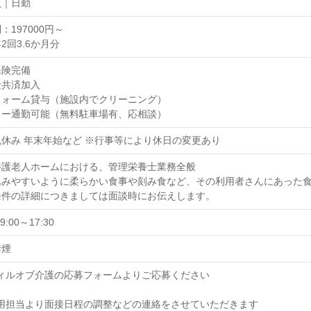
員｜日勤
：197000円～
2回3.6か月分
保険完備
金共済加入
フォーム貸与（施設内でクリーニング）
カー通勤可能（無料駐車場有、応相談）
休み 年末年始など ※行事等により休日の変更あり
養護老人ホームにおける、管理栄養士業務全般
込みやすいように柔らかい食事や刻み食など、その利用者さんにあった
条件の詳細につきましては面談時にお伝えします。
9:00～17:30
禁煙
 ウィルオブ介護の応募フォームよりご応募ください
 採用担当より面接日程の調整などの連絡をさせていただきます