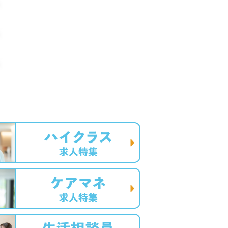
。
。
。