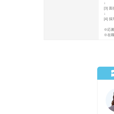
↓
[3] 
↓
[4]
※応
※在