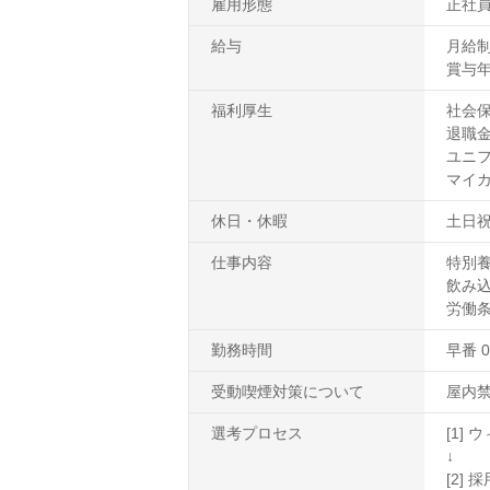
雇用形態
正社
給与
月給制
賞与年
福利厚生
社会
退職
ユニ
マイ
休日・休暇
土日祝
仕事内容
特別
飲み
労働
勤務時間
早番 0
受動喫煙対策について
屋内
選考プロセス
[1]
↓
[2]