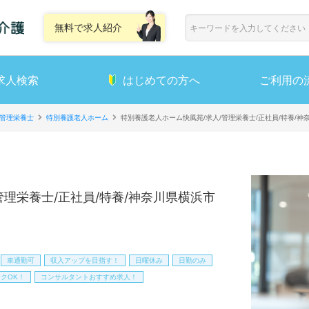
無料で求人紹介
求人検索
はじめての方へ
ご利用の
管理栄養士
特別養護老人ホーム
特別養護老人ホーム快風苑/求人/管理栄養士/正社員/特養/
管理栄養士/正社員/特養/神奈川県横浜市
車通勤可
収入アップを目指す！
日曜休み
日勤のみ
クOK！
コンサルタントおすすめ求人！