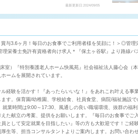
最新更新日:2024/09/05
！賞与3.6ヶ月！毎日のお食事でご利用者様を笑顔に！＞◎管理
00円】＊管理栄養士免許有資格者向け求人＊『保土ヶ谷駅』より路線
室/多床室）『特別養護老人ホーム快風苑』社会福祉法人藤心会（
人ホームを展開されています。
ナル経験を活かす！『あったらいいな！』をあれこれ叶える事
ます。保育園/幼稚園、学校給食、社員食堂、病院/福祉施設
就業時間は9:00～17:30、風通しの良い職場環境、抜群の
考えた献立の考案、提供をお願いします。『毎日のお食事でご
社員として安定就業を目指したい』等の方も大歓迎です！ご経
利厚生等、担当コンサルタントよりご案内します。お問い合わ