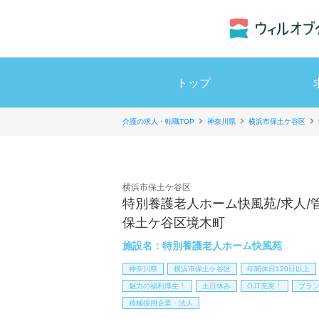
トップ
介護の求人・転職TOP
神奈川県
横浜市保土ケ谷区
横浜市保土ケ谷区
特別養護老人ホーム快風苑/求人/
保土ケ谷区境木町
施設名：
特別養護老人ホーム快風苑
神奈川県
横浜市保土ケ谷区
年間休日120日以上
魅力の福利厚生！
土日休み
OJT充実！
ブラン
積極採用企業・法人