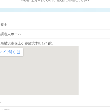
即応募にはなりませんので、お気軽にお問合せください
栄養士
養護老人ホーム
県横浜市保土ケ谷区境木町174番1
他