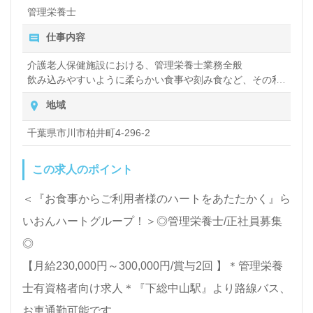
管理栄養士
を活かして、お食事からご入居者様に笑顔を添えてみ
仕事内容
ませんか。募集詳細や働き方等、担当コンサルタント
よりご案内します。お問い合わせも遠慮なくお願いし
介護老人保健施設における、管理栄養士業務全般
飲み込みやすいように柔らかい食事や刻み食など、その利
ます。
用者さんにあった食事の調理・提供など
地域
医療/福祉業界の正社員/パート求人探しは【ウィルオ
千葉県市川市柏井町4-296-2
ブ介護】＊求人情報収集、将来的に検討の方も遠慮な
この求人のポイント
く＊
LINE、メール、お電話などご希望に応じてお問い合
＜『お食事からご利用者様のハートをあたたかく』ら
わせ/ご相談可能です。転職相談、求人紹介、年収交
いおんハートグループ！＞◎管理栄養士/正社員募集
渉など完全無料サービスをご利用いただけます。＜非
◎
公開求人も取扱いあり！＞"転職支援"のプロと一緒に
【月給230,000円～300,000円/賞与2回 】＊管理栄養
転職活動！お問い合わせお待ちしております。
士有資格者向け求人＊『下総中山駅』より路線バス、
お車通勤可能です。