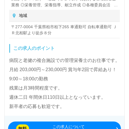
業務 ◎栄養管理、栄養指導、献立作成 ◎各種委員会活
動、カンファレンス、ケアプラン会議 ◎事務業務 等 ※
地域
ソフトはメディカロリーを使用。 ※厨房は委託会社（グル
ープ法人）が運営。
〒277-0004 千葉県柏市柏下265 車通勤可 自転車通勤可 Ｊ
Ｒ北柏駅より徒歩８分
この求人のポイント
病院と老健の複合施設での管理栄養士のお仕事です。
月給 203,000円～230,000円 賞与年2回で昇給あり！
9:00～18:00の勤務
残業は月3時間程度です。
週休二日 年間休日110日以上となっています。
新卒者の応募も歓迎です。
この求人について
無料