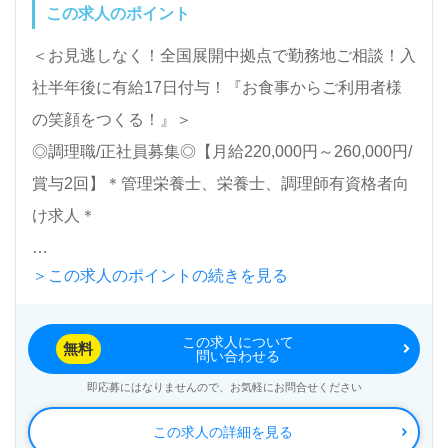
この求人のポイント
公開求人も取扱いあり！＞"転職支援"のプロと一緒に
転職活動！お問い合わせお待ちしております。
＜お見逃しなく！全国展開中拠点で勤務地ご相談！入
社半年後に有給17日付与！『お食事からご利用者様
の笑顔をつくる！』＞
◎調理職/正社員募集◎【月給220,000円～260,000円/
賞与2回】＊管理栄養士、栄養士、調理師有資格者向
け求人＊
＞この求人のポイントの続きを見る
HITOWAフードサービス株式会社/HITOWA Food
Service Co., Ltd.（本社：東京都港区）様の調理職/正
この求人について
社員選考枠のご紹介です。従業員数2,102名以上（グ
無料
問い合わせる
ループ従業員数8,128名以上）、北海道から沖縄まで
即応募にはなりませんので、お気軽にお問合せください
200拠点以上の全国エリアにて、介護施設、保育施
この求人の詳細を見る
設、学校、企業、病院等への食堂運営事業を展開され