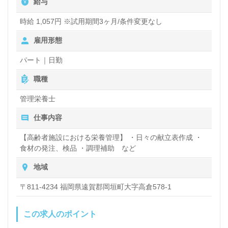
給与
校給食、社員食堂、病院/福祉施設等での数名規模か
時給 1,057円 ※試用期間3ヶ月/条件変更なし
ら集団調理経験等も活かしていただけるポジションで
雇用形態
す。幅広い年代層の職員様が活躍中！風通しの良い職
パート｜日勤
場環境、手厚い福利厚生もおすすめポイント！『ご利
職種
用者様の健康状態、栄養バランスを考えた献立の考
案、提供を行いたい』『毎日のお食事からご利用者様
管理栄養士
の笑顔を増やしたい、資格/経験を活かしたい』『専
仕事内容
門知識、技術を深めたい』『転職で環境を変えて仕事
【高齢者施設における栄養管理】 ・日々の献立表作成 ・
をしたい』等の方も大歓迎です！募集詳細等、担当コ
食材の発注、検品 ・調理補助 など
ンサルタントよりご案内します。お問い合わせも遠慮
地域
なくお願いします。
〒811-4234 福岡県遠賀郡岡垣町大字高倉578-1
医療/福祉業界の正社員/パート求人探しは【ウィルオ
この求人のポイント
ブ介護】＊求人情報収集、将来的に検討の方も遠慮な