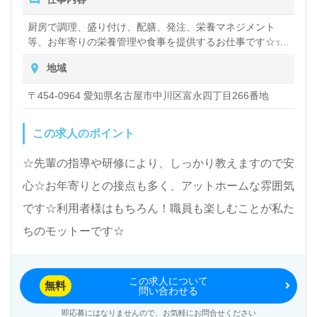
厨房で調理、盛り付け、配膳、発注、栄養マネジメント
等、お年寄りの栄養管理や食事を提供するお仕事です☆☆
厨房内で業務を行うだけでなく、レクリエーションに一緒
地域
に参加したり、お年寄りの前で料理やおやつを作ったりも
します。お年寄りと一緒に楽しむことで信頼関係が構築さ
〒454-0964 愛知県名古屋市中川区富永四丁目266番地
れたり、直接、笑顔をいただけるのでやりがいを感じられ
ます☆ 職員が楽しく働けなければお年よりの生活も楽しい
ものにならないが職員の合言葉です☆ 介護職、看護師、機
この求人のポイント
能訓練指導員、管理栄養士など職種を越えてチームワーク
が良いのも自慢です☆
☆先輩の指導や研修により、しっかり教えますので安
心☆お年寄りとの接点も多く、アットホームな雰囲気
です☆利用者様はもちろん！職員も楽しむことが私た
ちのモットーです☆
この求人について
無料
問い合わせる
即応募にはなりませんので、お気軽にお問合せください