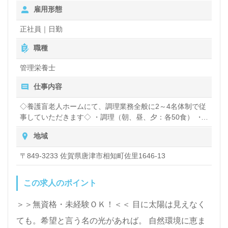
給】 ・扶養手当(規定による) ・住宅手当(規定による) ・時
雇用形態
間外手当
正社員｜日勤
職種
管理栄養士
仕事内容
◇養護盲老人ホームにて、調理業務全般に2～4名体制で従
事していただきます◇ ・調理（朝、昼、夕：各50食） ・
配下膳、食器の洗浄、調理場の清掃 など
地域
〒849-3233 佐賀県唐津市相知町佐里1646-13
この求人のポイント
＞＞無資格・未経験ＯＫ！＜＜ 目に太陽は見えなく
ても。希望と言う名の光があれば。 自然環境に恵ま