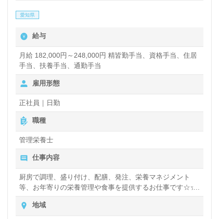
愛知県
給与
月給 182,000円～248,000円 精皆勤手当、資格手当、住居
手当、扶養手当、通勤手当
雇用形態
正社員｜日勤
職種
管理栄養士
仕事内容
厨房で調理、盛り付け、配膳、発注、栄養マネジメント
等、お年寄りの栄養管理や食事を提供するお仕事です☆☆
厨房内で業務を行うだけでなく、レクリエーションに一緒
地域
に参加したり、お年寄りの前で料理やおやつを作ったりも
します。お年寄りと一緒に楽しむことで信頼関係が構築さ