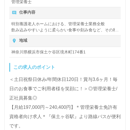
管理栄養士
仕事内容
特別養護老人ホームにおける、管理栄養士業務全般
飲み込みやすいように柔らかい食事や刻み食など、その利
用者さんにあった食事の調理・提供など
地域
神奈川県横浜市保土ケ谷区境木町174番1
この求人のポイント
＜土日祝祭日休み/年間休日120日！賞与3.6ヶ月！毎
日のお食事でご利用者様を笑顔に！＞◎管理栄養士/
正社員募集◎
【月給197,000円～240,400円】＊管理栄養士免許有
資格者向け求人＊『保土ヶ谷駅』より路線バスが便利
です。