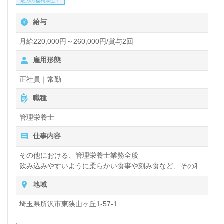
魅力の福利厚生！
提供をお願いします。『毎日のお食事でご入居者様の
給与
笑顔を増やしたい』『離職率の低い職場で働きたい』
『正社員として安定就業を目指したい』等の方も大歓
月給220,000円～260,000円/賞与2回
迎です！ご経験を活かして、お食事からご入居者様に
雇用形態
笑顔を添えてみませんか。福利厚生等、担当コンサル
正社員｜常勤
タントよりご案内します。お問い合わせも遠慮なくお
職種
願いします。
管理栄養士
仕事内容
医療/福祉業界の正社員/パート求人探しは【ウィルオ
ブ介護】＊求人情報収集、将来的に検討の方も遠慮な
その他における、管理栄養士業務全般
飲み込みやすいように柔らかい食事や刻み食など、その利
く＊
用者さんにあった食事の調理・提供など
地域
LINE、メール、お電話などご希望に応じてお問い合
わせ/ご相談可能です。転職相談、求人紹介、年収交
埼玉県所沢市東狭山ヶ丘1-57-1
渉など完全無料サービスをご利用いただけます。＜非