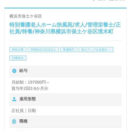
横浜市保土ケ谷区
特別養護老人ホーム快風苑/求人/管理栄養士/正
社員/特養/神奈川県横浜市保土ケ谷区境木町
神奈川県
年間休日120日以上
車通勤可
収入アップを目指す！
日曜休み
給与
月給制：197000円～
賞与年2回3.6か月分
雇用形態
正社員｜日勤
職種