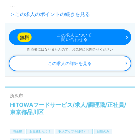
＞この求人のポイントの続きを見る
入居定員70名（20室/従来型個室/多床室）『特別養護
老人ホーム快風苑』社会福祉法人藤心会（本部：神奈
この求人について
川県横浜市）様の運営です。神奈川県を中心に特別養
無料
問い合わせる
護老人ホームを展開されています。
即応募にはなりませんので、お気軽にお問合せください
この求人の詳細を見る
◎栄養管理専門のプロフェッショナル経験を活かす！
『あったらいいな！』をあれこれ叶える事業所様！◎
管理栄養士経験のある方をお迎えします。保育園/幼
稚園、学校給食、社員食堂、病院/福祉施設での数名
所沢市
HITOWAフードサービス/求人/調理職/正社員/
規模から集団調理経験等も活かしていただけるポジシ
東京都品川区
ョンです。 就業時間は9:00～17:30、風通しの良い職
場環境、抜群の福利厚生もおすすめポイント！ご利用
埼玉県
お見逃しなく！
収入アップを目指す！
日勤のみ
者様の健康状態、栄養バランスを考えた献立の考案、