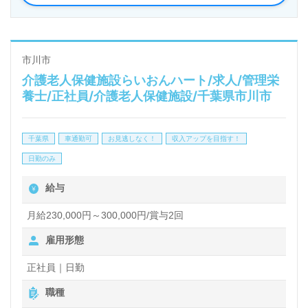
ています。
◎勤務地はご自宅から通勤可能な拠点でご相談！ご希
市川市
介護老人保健施設らいおんハート/求人/管理栄
望勤務地を担当コンサルタントへお伝えください◎
養士/正社員/介護老人保健施設/千葉県市川市
管理栄養士/栄養士/調理師経験のある方をお迎えしま
す。保育園/幼稚園、学校給食、社員食堂、病院/福祉
千葉県
車通勤可
お見逃しなく！
収入アップを目指す！
施設等での数名規模から集団調理経験等も活かしてい
日勤のみ
ただけるポジションです。 就業時間は6:00～19:00、
給与
風通しの良い職場環境、抜群の福利厚生もおすすめポ
イント！ご利用者様の健康状態、栄養バランスを考え
月給230,000円～300,000円/賞与2回
た献立の考案、提供をお願いします。『毎日のお食事
雇用形態
でご入居者様の笑顔を増やしたい、資格/経験を活か
正社員｜日勤
したい』『専門知識、技術を深めたい』『転職で環境
職種
を変えて仕事をしたい』等の方も大歓迎です！ご経験