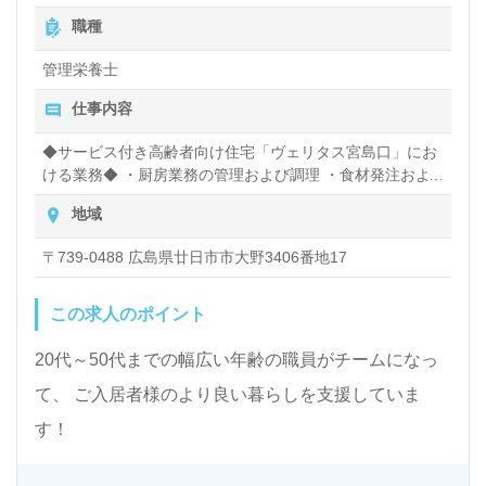
職種
管理栄養士
仕事内容
◆サービス付き高齢者向け住宅「ヴェリタス宮島口」にお
ける業務◆ ・厨房業務の管理および調理 ・食材発注およ
び検品 ・関係各種書類の作成（PCでの入力）など
地域
〒739-0488 広島県廿日市市大野3406番地17
この求人のポイント
20代～50代までの幅広い年齢の職員がチームになっ
て、 ご入居者様のより良い暮らしを支援していま
す！