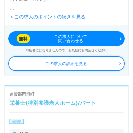
＞この求人のポイントの続きを見る
入居定員100名（100室/全室個室）『介護老人保健施
設らいおんハート』らいおんハートグループ/医療法
この求人について
人社団緑友会（本部：千葉県市川市）様の運営です。
無料
問い合わせる
千葉県を中心にを中心にクリニック、デイケア、介護
即応募にはなりませんので、お気軽にお問合せください
老人保健施設、デイサービス、ショートステイ、サー
この求人の詳細を見る
ビス付き高齢者向け住宅、訪問看護ステーション事業
を展開されています。
◎毎日のお食事に『ハート』を添えて。ご利用者様か
遠賀郡岡垣町
栄養士(特別養護老人ホーム)/パート
らの『ありがとう、美味しかった！』がモチベーショ
ンに！◎
福岡県
管理栄養士経験のある方をお迎えします。福祉/介護
業界での勤務経験は問いません。保育園/幼稚園、学