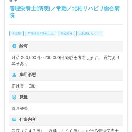
管理栄養士(病院)／常勤／北柏リハビリ総合病
院
千葉県
年間休日120日以上
車通勤可
お見逃しなく！
給与
月給 203,000円～230,000円 経験を考慮します。 賞与あり
昇給あり
雇用形態
正社員｜日勤
職種
管理栄養士
仕事内容
病院（２４７床）・老健（１２０床）における管理栄養士