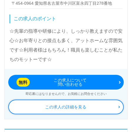
〒454-0964 愛知県名古屋市中川区富永四丁目278番地
れたり、直接、笑顔をいただけるのでやりがいを感じられ
ます☆ 職員が楽しく働けなければお年よりの生活も楽しい
ものにならないが職員の合言葉です☆ 介護職、看護師、機
この求人のポイント
能訓練指導員、管理栄養士など職種を越えてチームワーク
が良いのも自慢です☆
☆先輩の指導や研修により、しっかり教えますので安
心☆お年寄りとの接点も多く、アットホームな雰囲気
です☆利用者様はもちろん！職員も楽しむことが私た
ちのモットーです☆
この求人について
無料
問い合わせる
即応募にはなりませんので、お気軽にお問合せください
この求人の詳細を見る