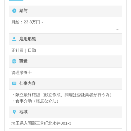
給与
月給：23.8万円～
雇用形態
その他の手当等付記事項
正社員｜日勤
職種
資格手当 １０，０００円～５０，０００円
管理栄養士
仕事内容
・献立最終確認（献立作成、調理は委託業者が行う為）
住宅手当 上限２７，０００円（賃貸のみ）
・食事介助（軽度な介助）
・食数管理や食事状況の確認
地域
・栄養指導
扶養手当
埼玉県入間郡三芳町北永井381-3