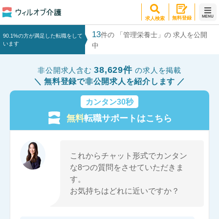
MENU
無料登録
求人検索
13
件の 「管理栄養士」の 求人を公開
90.1%の方が満足した転職をして
います
中
38,629件
非公開求人含む
の求人を掲載
無料登録で非公開求人を紹介します
カンタン30秒
無料
転職サポートはこちら
これからチャット形式でカンタン
な8つの質問をさせていただきま
す。
お気持ちはどれに近いですか？