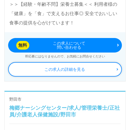
＞＞【経験・年齢不問】栄養士募集＜＜ 利用者様の
く＊
「健康」を「食」で支えるお仕事◎ 安全でおいしい
LINE、メール、お電話などご希望に応じてお問い合
食事の提供を心がけています！
わせ/ご相談可能です。転職相談、求人紹介、年収交
渉など完全無料サービスをご利用いただけます。＜非
この求人について
無料
公開求人も取扱いあり！＞"転職支援"のプロと一緒に
問い合わせる
転職活動！お問い合わせお待ちしております。
即応募にはなりませんので、お気軽にお問合せください
この求人の詳細を見る
野田市
梅郷ナーシングセンター/求人/管理栄養士/正社
員/介護老人保健施設/野田市