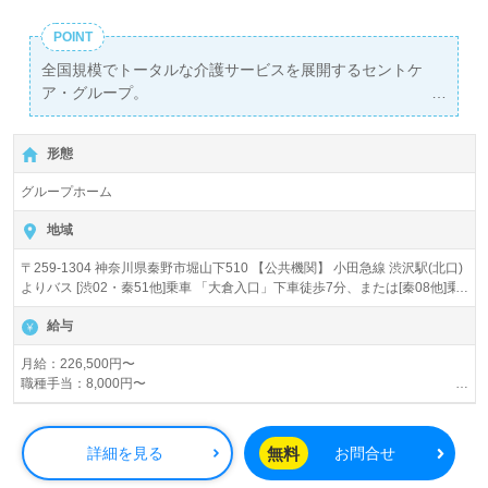
POINT
全国規模でトータルな介護サービスを展開するセントケ
ア・グループ。
国内グループ企業29社、全国24都道府県に500を超える営
業所があり、セントケア神奈川株式会社は、県内70営業所
形態
を有するグループの要です。
安定のバックボーンのもと、ご経験を積んでいただくこと
グループホーム
で、様々なキャリアアップが可能です！
地域
〒259-1304 神奈川県秦野市堀山下510 【公共機関】 小田急線 渋沢駅(北口)
よりバス [渋02・秦51他]乗車 「大倉入口」下車徒歩7分、または[秦08他]乗
車「桜土手古墳公園」下車徒歩9分 【お車】 東名秦野中井ICより 約15分 ※
給与
駐車場完備
月給：226,500円〜
職種手当：8,000円〜
地域手当：28,000円〜
処遇手当手当：15,500円〜
資格手当：介護福祉士 12,000円／月
無料
詳細を見る
お問合せ
実務者研修 7,000円／月
夜勤手当：6,000円／回（基本月5回程度）