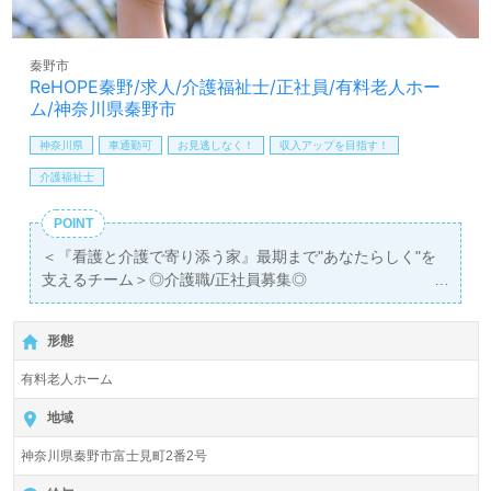
LINE、メール、お電話などご希望に応じてお問い合わせ/ご
相談可能です。転職相談、求人紹介、年収交渉など完全無
料サービスをご利用いただけます。＜非公開求人も取扱い
秦野市
あり！＞"転職支援"のプロと一緒に転職活動！お問い合わ
ReHOPE秦野/求人/介護福祉士/正社員/有料老人ホー
せお待ちしております。
ム/神奈川県秦野市
神奈川県
車通勤可
お見逃しなく！
収入アップを目指す！
介護福祉士
POINT
＜『看護と介護で寄り添う家』最期まで"あなたらしく"を
支えるチーム＞◎介護職/正社員募集◎
【月給292,000円～316,000円/賞与2回】＊介護福祉士有資
格者向け求人＊『秦野駅』徒歩20分。お車通勤可能です。
形態
入居定員30名（30室/全室個室）『ReHOPE秦野』CUC
有料老人ホーム
HOSPICE/株式会社シーユーシー・ホスピス（本社：東京
都港区）様の運営です。北海道、東北、関東、東海、関西
地域
エリアにホスピス型住宅施設、訪問看護事業所、訪問介護
神奈川県秦野市富士見町2番2号
事業所、居宅介護、重度訪問看護事業を展開されていま
す。