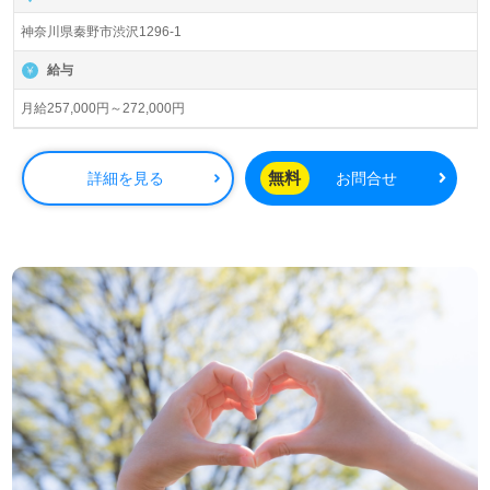
設、通所リハビリテーション、ショートステイ、居宅介護
神奈川県秦野市渋沢1296-1
支援事業所を展開されています。基本理念『希望と生きが
いのある医療福祉の創造』を掲げていらっしゃる法人様で
給与
す。
月給257,000円～272,000円
◎幅広い年齢層の職員様が活躍中！ショートステイ、通所
リハビリテーション併設の事業所様！◎
看護助手や介護職経験のある方をお迎えします。介護老人
無料
詳細を見る
お問合せ
保健施設での勤務経験は問いません。先輩職員様からの丁
寧親切なOJT、それぞれの成長に沿った研修プログラム、
働きやすい環境面、手厚い福利厚生、建設的な意見交換が
できるカルチャーもおすすめポイント！『ご利用者様のお
役に立ちたい、経験を活かしたい』『風通しの良い職場で
働きたい』『仕事を通じて成長したい、専門性を高めた
い』『転職で収入アップ、キャリアアップを実現したい』
『施設形態、環境を変えて働きたい』等の方も大歓迎で
す。募集詳細や選考フロー等、担当コンサルタントよりご
案内します。お問い合わせも遠慮なくお願いします。
医療/福祉業界の正社員/パート求人探しは【ウィルオブ介
護】＊求人情報収集、将来的に検討の方も遠慮なく＊