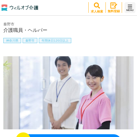
MENU
無料登録
求人検索
秦野市
介護職員・ヘルパー
神奈川県
秦野市
年間休日120日以上