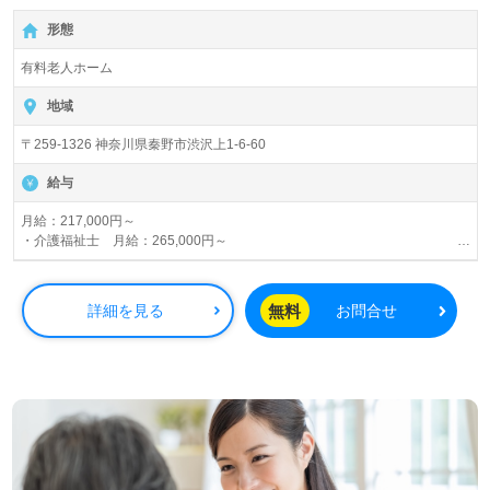
働きがいとキャリアアップの両立を目指せる職場です。
形態
『その方らしさに、深く寄りそう。』 お一人おひとりに
じっくり関わるお仕事をしませんか？
有料老人ホーム
地域
〒259-1326 神奈川県秦野市渋沢上1-6-60
給与
月給：217,000円～
・介護福祉士 月給：265,000円～
昇給：あり
賞与：年2回
無料
詳細を見る
お問合せ
交通費規定内支給
残業手当
資格手当
年末年始手当（1日3千円）