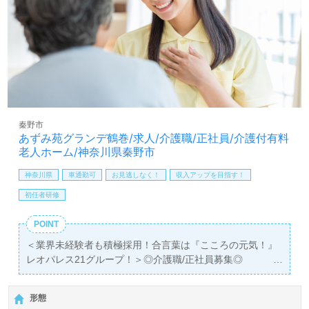
秦野市
あずみ苑グランデ鶴巻/求人/介護職/正社員/介護付有料
老人ホーム/神奈川県秦野市
神奈川県
車通勤可
お見逃しなく！
収入アップを目指す！
初任者研修
POINT
＜業界未経験者も積極採用！合言葉は『こころの元気！』
レオパレス21グループ！＞◎介護職/正社員募集◎
【月給208,120円～298,450円】＊初任者研修以上有資格者
向け求人＊『三咲駅』徒歩14分。お車通勤可能です。
形態