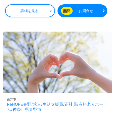
ます。
無料
詳細を見る
お問合せ
◎職種を超えて、職員様全員がホスピタリティあふれるお
もてなし。『いちばん大切なあなたへ』の心で寄り添う事
業所様！◎
看護助手や介護職経験のある方のある方をお迎えします。
ご入居時に自立されている方を対象とした魅力のラグジュ
アリー介護付有料老人ホーム様です。ご利用者様ファース
トで介護サポートの実現、食事補助等のうれしい福利厚生
もおすすめポイント！『ご入居様のお役に立ちたい』『お
もてなしの心を大切に働きたい、仕事を通じて接遇マナー
等も学びたい』『比較的介護度低めのサポートに携わりた
い』『転職で施設形態や環境を変えて仕事をしたい』等の
方も大歓迎です。募集詳細等、担当コンサルタントよりご
案内します。お問い合わせも遠慮なくお願いします。
【同時募集/積極採用エリア：東京都、千葉県、埼玉県、神
奈川県、大阪府、兵庫県】
秦野市
＊職種：介護職 ＊雇用形態：正社員 ＊資格：初任者研
ReHOPE秦野/求人/生活支援員/正社員/有料老人ホー
修以上
ム/神奈川県秦野市
ご希望のエリアを担当コンサルタントへお伝えください。