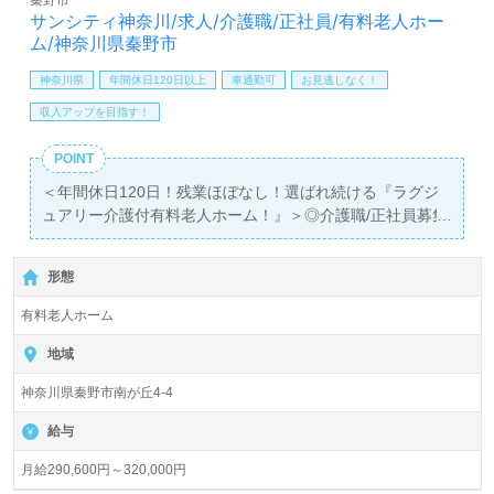
あり！＞"転職支援"のプロと一緒に転職活動！お問い合わ
サンシティ神奈川/求人/介護職/正社員/有料老人ホー
せお待ちしております。
ム/神奈川県秦野市
神奈川県
年間休日120日以上
車通勤可
お見逃しなく！
収入アップを目指す！
POINT
＜年間休日120日！残業ほぼなし！選ばれ続ける『ラグジ
ュアリー介護付有料老人ホーム！』＞◎介護職/正社員募集
◎
【月給290,600円～320,000円】＊初任者研修以上有資格者
形態
向け求人＊『秦野駅』より路線バス、お車通勤可能です。
有料老人ホーム
入居定員490名（全室個室）『サンシティ神奈川』株式会
社ハーフ・センチュリー・モア（本社：東京都港区）様の
地域
運営です。従業員数1,182名以上、東京都、千葉県、埼玉
神奈川県秦野市南が丘4-4
県、神奈川県、群馬県、京都府、大阪府、兵庫県を中心に
高齢者向けマンションの企画/運営をされています。介護/
給与
看護系専門スタッフ24時間常駐、協力医療機関との連携体
制を構築。『いつまでも心地よく、いつまでも安心してお
月給290,600円～320,000円
過ごしいただけるように』想いを込めて事業展開されてい