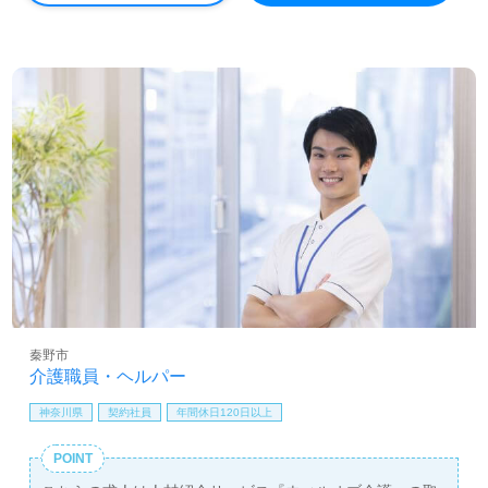
看護助手や介護職経験のある方をお迎えします。ホスピス
での勤務経験は問いません。ホスピス型住宅『Re HOPE』
シリーズは、ご自宅に近い環境で24時間365日、全ての職
員様が心を込めてご利用者様の『生きることに寄り添う』
事業所様です。『ご利用者様やご家族様の想いに寄り添い
たい、資格/経験を活かしたい』『働きがいを感じながら仕
事をしたい』『施設形態や環境を変えて働きたい』等の方
も大歓迎です。ご利用者様とご家族様の"心の声"に寄り添
いながら『ホスピス』でのチーム医療に共感いただける方
を幅広く募集します。募集詳細等、担当コンサルタントよ
りご案内します。お問い合わせも遠慮なくお願いします。
医療/福祉業界の正社員/パート求人探しは【ウィルオブ介
護】＊求人情報収集、将来的に検討の方も遠慮なく＊
LINE、メール、お電話などご希望に応じてお問い合わせ/ご
相談可能です。転職相談、求人紹介、年収交渉など完全無
秦野市
料サービスをご利用いただけます。＜非公開求人も取扱い
介護職員・ヘルパー
あり！＞"転職支援"のプロと一緒に転職活動！お問い合わ
せお待ちしております。
神奈川県
契約社員
年間休日120日以上
POINT