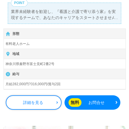
POINT
業界未経験者を歓迎し、『看護と介護で寄り添う家』を実
現するチームで、あなたのキャリアをスタートさせません
か？現在、介護職の正社員を募集しており、月給は
282,000円から316,000円、さらに年2回の賞与も支給され
形態
る好条件です。勤務地は『秦野駅』から徒歩20分で、車通
勤も可能なので、アクセス面でも安心です。
有料老人ホーム
入居定員30名のホスピス型住宅『ReHOPE秦野』では、全
地域
室個室を完備し、利用者様一人ひとりに寄り添った対応が
神奈川県秦野市富士見町2番2号
可能です。私たちの施設は、ただの介護を提供するのでは
なく、ご利用者様やそのご家族と共に、心温まる時間を共
給与
有することを大切にしています。介護職未経験の方でも、
看護助手や介護職の経験がある方でも、共に成長し、感謝
月給282,000円?316,000円/賞与2回
の言葉が心に咲く瞬間を体験できる環境が整っています。
私たちのチームでは、24時間365日体制で、全ての職員が
無料
詳細を見る
お問合せ
心を込めてご利用者様の「生きること」に寄り添っていま
す。ご利用者様の想いやご家族の願いを叶えるために、あ
なたのスキルや情熱を活かせる場があります。また、働く
中で「働きがい」を感じ、自身の成長を実感できる機会も