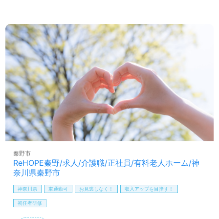
＋別途深夜割増手当25％
※介護福祉士資格をお持ちの方で実務経験年数に応じ
・特定処遇改善加算有：12,000～32,000円
・賞与（年2回） ・昇給（年1回）
秦野市
ReHOPE秦野/求人/介護職/正社員/有料老人ホーム/神
奈川県秦野市
神奈川県
車通勤可
お見逃しなく！
収入アップを目指す！
初任者研修