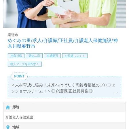
【同時募集：あなたのエリアでお探しします！】＊職種：
介護職 ＊雇用形態：正社員 ＊資格：初任者研修以上
＊募集エリア：埼玉県、千葉県、東京都、神奈川県、群馬
県、愛知県
ご希望エリアを担当コンサルタントへお伝えください。詳
秦野市
細をご案内します。
めぐみの里/求人/介護職/正社員/介護老人保健施設/神
奈川県秦野市
医療/福祉業界の正社員/パート求人探しは【ウィルオブ介
護】＊求人情報収集、将来的に検討の方も遠慮なく＊
神奈川県
週休二日
車通勤可
お見逃しなく！
LINE、メール、お電話などご希望に応じてお問い合わせ/ご
収入アップを目指す！
相談可能です。転職相談、求人紹介、年収交渉など完全無
料サービスをご利用いただけます。＜非公開求人も取扱い
POINT
あり！＞"転職支援"のプロと一緒に転職活動！お問い合わ
＜人材育成に強み！未来へはばたく高齢者福祉のプロフェ
せお待ちしております。
ッショナルチーム！＞◎介護職/正社員募集◎
【月給257,000円～272,000円】＊初任者研修以上有資格者
向け求人＊『渋沢駅』徒歩20分。お車通勤可能です。
形態
入居定員148名（従来型個室/多床室）『介護老人保健施設
介護老人保健施設
めぐみの里』医療法人社団 佑樹会（本部：東京都昭島市）
様の運営です。東京都、神奈川県を中心に介護老人保健施
地域