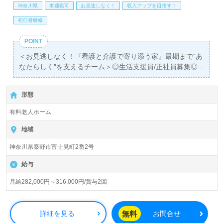
詳細をご案内します。
神奈川県
車通勤可
お見逃しなく！
収入アップを目指す！
初任者研修
医療/福祉業界の正社員/パート求人探しは【ウィルオブ介
護】＊求人情報収集、将来的に検討の方も遠慮なく＊
POINT
LINE、メール、お電話などご希望に応じてお問い合わせ/ご
＜お見逃しなく！『看護と介護で寄り添う家』最期まで"あ
相談可能です。転職相談、求人紹介、年収交渉など完全無
なたらしく"を支えるチーム＞◎生活支援員/正社員募集◎
料サービスをご利用いただけます。＜非公開求人も取扱い
【月給282,000円～316,000円/賞与2回】＊初任者研修以上
あり！＞"転職支援"のプロと一緒に転職活動！お問い合わ
有資格者向け求人＊『秦野駅』徒歩20分。お車通勤可能で
せお待ちしております。
形態
す。
有料老人ホーム
入居定員30名（30室/全室個室）『ReHOPE秦野』CUC
HOSPICE/株式会社シーユーシー・ホスピス（本社：東京
地域
都港区）様の運営です。北海道、東北、関東、東海、関西
神奈川県秦野市富士見町2番2号
エリアにホスピス型住宅施設、訪問看護事業所、訪問介護
事業所、居宅介護、重度訪問看護事業を展開されていま
給与
す。
月給282,000円～316,000円/賞与2回
◎ご利用者様、ご家族様、介護職のあなたとかけがえのな
い時間。ここでしか経験できない『ありがとう』を心に咲
かせて！◎
無料
詳細を見る
お問合せ