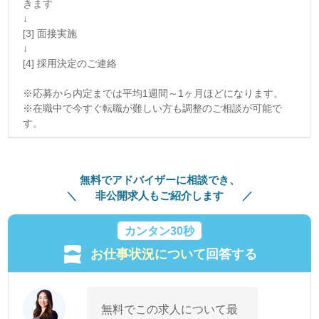
きます
↓
[3] 面接実施
↓
[4] 採用決定のご連絡
※応募から内定までは平均1週間～1ヶ月ほどになります。
※在職中で今すぐ転職が難しい方も調整のご相談が可能で
す。
無料でアドバイザーに相談でき、
非公開求人もご紹介します
カンタン30秒
お仕事状況について
回答する
無料でこの求人について最