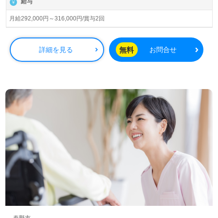
給与
◎ご利用者様、ご家族様、介護職のあなたとかけがえのな
月給292,000円～316,000円/賞与2回
い時間。ここでしか経験できない『ありがとう』を心に咲
かせて！◎
看護助手や介護職経験のある方をお迎えします。ホスピス
無料
詳細を見る
お問合せ
型住宅『Re HOPE』シリーズは、ご自宅に近い環境で24時
間365日、全ての職員様が心を込めてご利用者様の『生き
ることに寄り添う』事業所様です。『ご利用者様やご家族
様の想いを叶えたい、寄り添った介護支援を行いたい』
『働きがいを感じながら仕事をしたい』『施設形態や環境
を変えて働きたい』等の方も大歓迎です。ご利用者様とご
家族様の"心の声"に寄り添いながら『ホスピス』でのチー
ム医療に共感いただける方を幅広く募集します。募集詳細
等、担当コンサルタントよりご案内します。お問い合わせ
も遠慮なくお願いします。
医療/福祉業界の正社員/パート求人探しは【ウィルオブ介
護】＊求人情報収集、将来的に検討の方も遠慮なく＊
LINE、メール、お電話などご希望に応じてお問い合わせ/ご
相談可能です。転職相談、求人紹介、年収交渉など完全無
料サービスをご利用いただけます。＜非公開求人も取扱い
秦野市