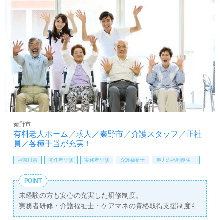
豊富です。施設の形態や環境を変えたい方、チーム医療に
興味がある方も大歓迎です。
求人情報の収集や転職相談は【ウィルオブ介護】にお任せ
ください。LINEやメール、お電話でのお問い合わせも受け
付けており、年収交渉や求人紹介など、すべてのサービス
が無料で提供されます。非公開求人も多数取り扱ってお
り、転職支援のプロと共に新たな一歩を踏み出しましょ
う。あなたのご連絡をお待ちしております。
秦野市
有料老人ホーム／求人／秦野市／介護スタッフ／正社
員／各種手当が充実！
神奈川県
初任者研修
実務者研修
介護福祉士
魅力の福利厚生！
POINT
未経験の方も安心の充実した研修制度。
実務者研修・介護福祉士・ケアマネの資格取得支援制度も
あり。