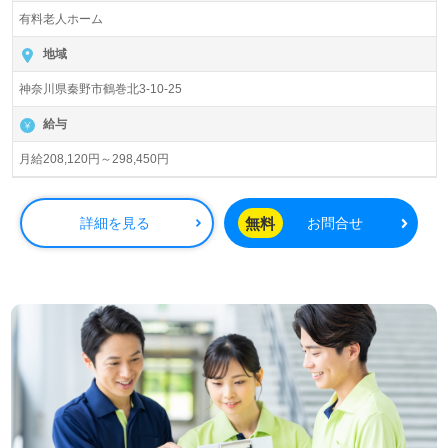
入居定員18名（18室/全室個室）『あずみ苑グランデ鶴
有料老人ホーム
巻』株式会社レオパレス21グループ/株式会社アズ・ライフ
ケア（本社：東京都中野区）様の運営です。従業員数
地域
1,300名以上、茨城県、栃木県、群馬県、埼玉県、千葉
神奈川県秦野市鶴巻北3-10-25
県、東京都、神奈川県、岐阜県、静岡県、愛知県を中心に
87ヶ所の有料老人ホーム『あすみ苑』をブランド展開され
給与
ている企業様です。
月給208,120円～298,450円
◎『働きやすい環境×やりがいを感じられる職場＝プロフ
ェッショナルとしてのステージ』をプロデュースされてい
る事業所様！◎
無料
詳細を見る
お問合せ
看護助手や介護職経験のある方はもちろん、これから介護
職を目指される方も幅広く募集します。働きやすい環境
面、住宅手当等の手厚い福利厚生もうれしいポイント！
『少人数制でご利用者様お一人おひとりに寄り添いたい』
『資格取得を目指している、介護知識や技術力を高めた
い』『ご利用者様のお役に立てるキャリアを描きたい』
『転職でキャリアチェンジを実現したい、施設形態や環境
を変えて働きたい』等の方も大歓迎です！募集詳細等、担
当コンサルタントよりご案内します。ご質問も遠慮なくお
願いします。