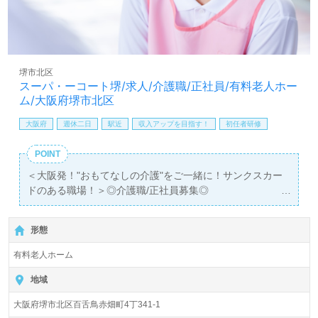
す。お問い合わせも遠慮なくお願いします。
医療/福祉業界の正社員/パート求人探しは【ウィルオブ介
護】＊求人情報収集、将来的に検討の方も遠慮なく＊
LINE、メール、お電話などご希望に応じてお問い合わせ/ご
堺市北区
相談可能です。転職相談、求人紹介、年収交渉など完全無
スーパ・ーコート堺/求人/介護職/正社員/有料老人ホー
料サービスをご利用いただけます。＜非公開求人も取扱い
ム/大阪府堺市北区
あり！＞"転職支援"のプロと一緒に転職活動！お問い合わ
せお待ちしております。
大阪府
週休二日
駅近
収入アップを目指す！
初任者研修
POINT
＜大阪発！"おもてなしの介護"をご一緒に！サンクスカー
ドのある職場！＞◎介護職/正社員募集◎
【月給 213,620円～258,000円/賞与2回】＊初任者研修以
上有資格者向け求人＊『百舌鳥駅』徒歩6分。
形態
入居定員56名（56室/全室個室）『スーパ・ーコート堺』
有料老人ホーム
株式会社スーパー・コート（本社：大阪府大阪市）様の運
営です。従業員人数1,935名以上。大阪府、兵庫県、京都
地域
府、奈良県を中心に52施設の有料老人ホーム、高齢者向け
大阪府堺市北区百舌鳥赤畑町4丁341-1
住宅、ビル、マンション運営/管理、賃貸マンションの企