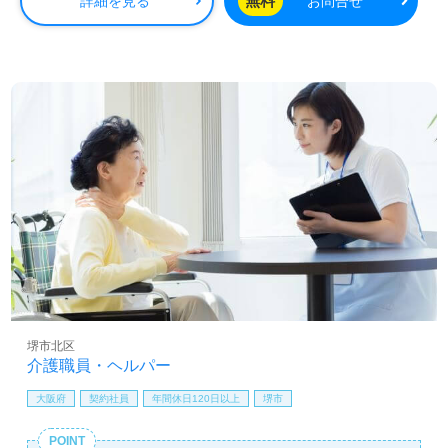
無料
詳細を見る
お問合せ
ら介護職を目指したい方も幅広く募集します。急性期、緩
和ケア、療養型、ターミナルケア施設等で勤務経験のある
方も歓迎です。ホスピス型住宅『Re HOPE』シリーズは、
ご自宅に近い環境で24時間365日、全ての職員様が心を込
めて、ご利用者様の『生きることに寄り添う』施設様で
す。ご利用者様とご家族様の"心の声"に寄り添いながら
『ホスピス』でのチーム医療に共感いただける方を幅広く
募集します。業務内容の詳細他、担当コンサルタントより
ご案内します。
【同時募集：生活支援員（介護職）/正社員募集】初任者研
修以上有資格者/看護助手、介護職経験者向け
あなたのご希望エリアでもお探しします！働き方、やりが
い等、担当コンサルタントよりご案内します。
医療/福祉業界の正社員/パート求人探しは【ウィルオブ介
護】＊求人情報収集、将来的に検討の方も遠慮なく＊
堺市北区
LINE、メール、お電話などご希望に応じてお問い合わせ/ご
介護職員・ヘルパー
相談可能です。転職相談、求人紹介、年収交渉など完全無
大阪府
契約社員
年間休日120日以上
堺市
料サービスをご利用いただけます。＜非公開求人も取扱い
あり！＞"転職支援"のプロと一緒に転職活動！お問い合わ
POINT
せお待ちしております。