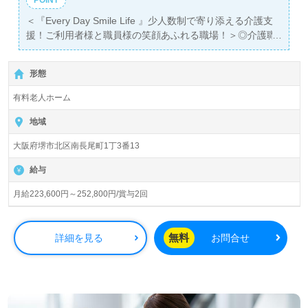
＜『Every Day Smile Life 』少人数制で寄り添える介護支
援！ご利用者様と職員様の笑顔あふれる職場！＞◎介護職/
正社員募集◎
【月給223,600円～252,800円/賞与2回】＊初任者研修以上
形態
有資格者向け求人＊『堺市駅』徒歩7分。
有料老人ホーム
入居定員37名（37室/全室個室）『エコハウス三国ヶ丘』
社会福祉法人ラポール会（本部：大阪府大阪狭山市）様の
地域
運営です。大阪府を中心に33拠点の特別養護老人ホーム、
大阪府堺市北区南長尾町1丁3番13
ヘルパーステーション、グループホーム、小規模多機能ホ
ーム、介護付き有料老人ホーム、ショートステイ、デイサ
給与
ービス、サービス付き高齢者向け住宅、居宅介護支援事業
を展開されています。
月給223,600円～252,800円/賞与2回
◎幅広い年代層の方が活躍中！豊富なキャリアパスで未来
を描く！資格支援制度、キャリアアップ制度充実の事業所
無料
詳細を見る
お問合せ
様！◎
看護助手や介護職経験のある方をお迎えします。幅広い年
代層の方が活躍中！風通し良く働きやすい環境面もうれし
いポイント！『ご入居者様のお一人おひとりの想いに寄り