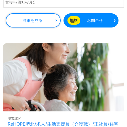
賞与年2回3.6か月分
つくる！ご利用者様お一人おひとりにやさしく寄り添う事
業所様！◎
居宅または施設でのケアマネージャー経験（年数不問）の
無料
詳細を見る
お問合せ
ある方を募集します。グループホームでの勤務経験は問い
ません。高収入を目指せる給与制度/人事評価、職員様同士
の連携、協力し合える職場の雰囲気もおすすめポイント！
『ご利用者様やご家族様のお役に立ちたい』『風通しの良
い職場環境で働きたい』『ケアマネ、介護職との兼任で貢
献したい』『やりがいを大切に長く働きたい』等の方も大
歓迎です！働き方等、担当コンサルタントよりご案内しま
す。お問い合わせも遠慮なくお願いします。
全国の求人ご紹介！医療/福祉業界の正社員/パート求人探
しは【ウィルオブ介護】＊求人情報収集、将来的に検討の
方も遠慮なく＊
LINE、メール、お電話などご希望に応じてお問い合わせ/ご
相談可能です。転職相談、求人紹介、年収交渉など完全無
料サービスをご利用いただけます。＜非公開求人も取扱い
あり！＞"転職支援"のプロと一緒に転職活動！お問い合わ
せお待ちしております。
堺市北区
ReHOPE堺北/求人/生活支援員（介護職）/正社員/住宅