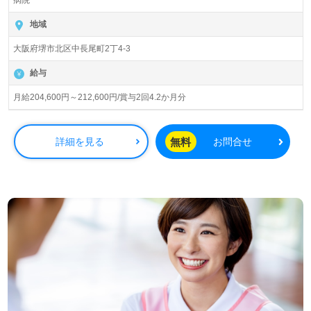
病院
総病床数170床（個室/多床室）『金岡病院』医療法人杏林
会（本部：大阪府堺市）様の運営です。内科、外科、整形
地域
外科、放射線科を専門とする病院様を展開されています。
大阪府堺市北区中長尾町2丁4-3
設立66年以上の歴史を誇り、慢性期（長期療養）をされる
患者様に、『安心とやすらぎ、ふれあいの心かよう医療』
給与
をチーム医療で貢献されている病院様です。
月給204,600円～212,600円/賞与2回4.2か月分
◎長期療養の患者様へ『愛と思いやりのこころ』を大切
に、一緒に働く同僚にも『受容と共感』を心掛ける事業所
様！◎
無料
詳細を見る
お問合せ
看護助手や介護職経験のある方はもちろん、これから看護
助手を目指される方も幅広く募集します。病院での勤務経
験は問いません。丁寧なOJTや研修制度、住宅手当等の手
厚い福利厚生、残業少な目で働きやすい環境面、先輩職員
様からのあたたかなサポートもうれしいポイント！『患者
様のお役に立ちたい、経験/資格を活かしたい』『資格取得
を目指している、介護知識や技術力を高めたい、やりがい
を感じながら働きたい』『患者様、一緒に働く同僚、自分
自身を大切にしたい』『転職でキャリアチェンジを実現し
たい、施設形態や環境を変えて働きたい』等の方も大歓迎
です。募集詳細等、担当コンサルタントよりご案内しま