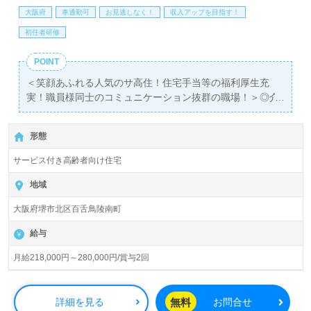
大阪府
車通勤可
お見逃しなく！
収入アップを目指す！
初任者研修
POINT
＜笑顔あふれる人気のサ高住！住宅手当等の福利厚生充
実！職員様同士のコミュニケーション抜群の職場！＞◎介
護職/正社員募集◎
【月給218,000円～280,000円/賞与2回】＊初任者研修以上
形態
有資格者向け求人＊『上野芝駅』徒歩15分。お車通勤可能
です。
サービス付き高齢者向け住宅
入居定員32名（32室/全室個室）『くみのき苑もず陵南』
地域
社会福祉法人ラポール会（本部：大阪府狭山市）様の運営
大阪府堺市北区百舌鳥陵南町
です。大阪府を中心に診療所、デイサービス、ショートス
テイ、介護付き有料老人ホーム、グループホーム、小規模
給与
多機能居宅介護、特別養護老人ホーム、ヘルパーステーシ
ョン、訪問看護ステーション事業を展開されています。
月給218,000円～280,000円/賞与2回
◎幅広い年代層の職員様が活躍中！安心、喜び、感動の
『ゆとりに満ちた豊かな暮らし』をプロデュースされる事
無料
詳細を見る
お問合せ