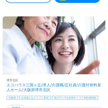
業所様！◎
看護助手や介護職経験のある方をお迎えします。職員様同
士の抜群のチームワーク、中途入社の方もすぐに馴染んで
いただけるあたたかな職場環境、少人数制のサ高住でご利
用者様との距離も近い環境面うれしいポイント！『ご利用
者様お一人おひとりに寄り添いたい、資格/経験を活かした
い』『笑顔いっぱいの職場で働きたい、できるだけ介護度
低めの職場で働きたい』『施設形態や環境を変えて働きた
い』等の方も大歓迎です。募集詳細等、担当コンサルタン
トよりご案内します。お問い合わせも遠慮なくお願いしま
す。
医療/福祉業界の正社員/パート求人探しは【ウィルオブ介
護】＊求人情報収集、将来的に検討の方も遠慮なく＊
LINE、メール、お電話などご希望に応じてお問い合わせ/ご
相談可能です。転職相談、求人紹介、年収交渉など完全無
堺市北区
料サービスをご利用いただけます。＜非公開求人も取扱い
エコハウス三国ヶ丘/求人/介護職/正社員/介護付有料老
あり！＞"転職支援"のプロと一緒に転職活動！お問い合わ
人ホーム/大阪府堺市北区
せお待ちしております。
大阪府
お見逃しなく！
駅近
収入アップを目指す！
初任者研修
POINT