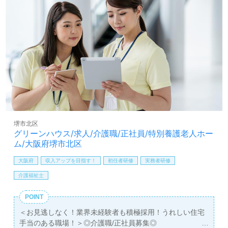
添いたい、資格/経験を活かしたい』『働きながらキャリア
アップを目指したい』『介護職を通じてなりたい自分を目
指したい』『転職で施設形態や環境を変えて働きたい』等
の方も大歓迎です。募集詳細等、担当コンサルタントより
ご案内します。お問い合わせも遠慮なくお願いします。
全国の求人ご紹介！医療/福祉業界の正社員/パート求人探
しは【ウィルオブ介護】＊求人情報収集、将来的検討の方
も遠慮なく＊
LINE、メール、お電話などご希望に応じてお問い合わせ/ご
相談可能です。転職相談、求人紹介、年収交渉など完全無
料サービスをご利用いただけます。＜非公開求人も取扱い
堺市北区
あり！＞"転職支援"のプロと一緒に転職活動！お問い合わ
グリーンハウス/求人/介護職/正社員/特別養護老人ホー
せお待ちしております。
ム/大阪府堺市北区
大阪府
収入アップを目指す！
初任者研修
実務者研修
介護福祉士
POINT
＜お見逃しなく！業界未経験者も積極採用！うれしい住宅
手当のある職場！＞◎介護職/正社員募集◎