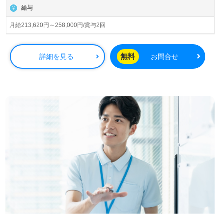
画/設計/施工事業を展開されています。会社全体の取り組
給与
みのひとつ＜サンクスカード制度＞が人気。一緒に働く仲
間へ、日頃の感謝の気持ちを言葉にして伝えることを大切
月給213,620円～258,000円/賞与2回
にされている企業様です。
◎あなたらしさをプラスオン！『介護力とホテルのホスピ
無料
詳細を見る
お問合せ
タリティを』おもてなしとあふれる笑顔で介護職をまっす
ぐに◎
看護助手や施設での介護職経験のある方をお迎えします。
グループ企業/スーパーホテル様で誕生した『こころからの
おもてなし』を大切にされている事業所様です。『どんな
時も支え合い、話し合える仲間』いつもどこかで、当たり
前のように＊ありがとう＊が溢れている職場です。『ご入
居者様のお役に立ちたい、喜んでもらいたい』『おもてな
しの心、感謝の気持ちを大切に働きたい』『仕事を通じて
成長したい、資格取得を目指している、専門性を高めた
い』『介護職を通じてなりたい自分を目指したい』『転職
でキャリアアップを実現したい』『施設形態や環境を変え
て働きたい』等の方も大歓迎です！募集詳細や選考フロー
等、担当コンサルタントよりご案内します。お問い合わせ
も遠慮なくお願いします。