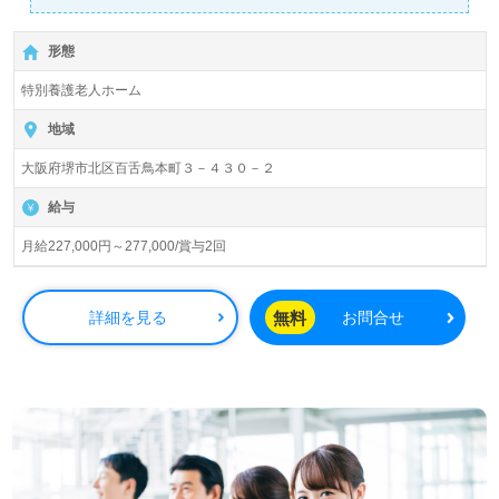
【月給227,000円～277,000/賞与2回】＊初任者研修以上有
資格者向け求人＊『百舌鳥駅』徒歩8分。お車通勤可能で
形態
す。
特別養護老人ホーム
入居定員80名（ユニット型/全室個室）『特別養護老人ホー
ムグリーンハウス』社会福祉法人桜会（本部：大阪府堺
地域
市）様の運営です。大阪府を中心に特別養護老人ホーム、
大阪府堺市北区百舌鳥本町３－４３０－２
デイサービス、ショートステイ、居宅介護支援事業を展開
されています。
給与
◎豊富な現場経験×高い知識/技術を持つ職員様による監修
月給227,000円～277,000/賞与2回
の元、実務に役立つ研修プラン推進の事業所様！◎
看護助手や介護職経験のある方はもちろん、これから介護
職を目指される方も幅広く募集します。特別養護老人ホー
無料
詳細を見る
お問合せ
ムでの勤務経験は問いません。幅広い年代層の職員様が活
躍中！明るい職場環境、手厚いOJT/研修制度、職員様同士
のチームワーク、先輩職員様からのあたたかなサポートも
うれしいポイント！『ご利用者様のお役に立ちたい、資格/
経験を活かしたい』『介護知識や技術力を高めたい、働き
ながらキャリアアップを目指したい』『転職で施設形態や
環境を変えて働きたい』等の方も大歓迎です。募集詳細