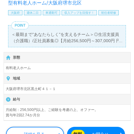
型有料老人ホーム/大阪府堺市北区
大阪府
週休二日
車通勤可
収入アップを目指す！
初任者研修
POINT
＜最期まで"あなたらしく"を支えるチーム＞◎生活支援員
（介護職）/正社員募集◎【月給256,500円～307,000円 円/
賞与2回 】
＊初任者研修以上有資格者向け求人＊『 百舌鳥八幡駅』徒
形態
歩8分。お車通勤可能です。
有料老人ホーム
入居定員54名（全室個室）『ReHOPE堺北』CUC
HOSPICE/株式会社シーユーシー・ホスピス（本社：東京
地域
都港区）様の運営です。北海道、東北、関東、東海、関西
大阪府堺市北区黒土町４１－１
エリアにホスピス型住宅施設、訪問看護事業所、訪問介護
事業所、居宅介護および重度訪問看護事業を展開されてい
給与
ます。
月給制：256,500円以上、ご経験を考慮の上、オファー。
賞与年2回2.74か月分
◎やさしく、かけがえのない時間。『あなたがここにいて
くれて、ありがとう』◎
看護助手もしくは介護職経験のある方はもちろん、これか