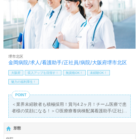
等、担当コンサルタントよりご案内します。お問い合わせ
も遠慮なくお願いします。
全国の求人ご紹介！医療/福祉業界の正社員/パート求人探
しは【ウィルオブ介護】＊求人情報収集、将来的に検討の
方も遠慮なく＊
LINE、メール、お電話などご希望に応じてお問い合わせ/ご
相談可能です。転職相談、求人紹介、年収交渉など完全無
料サービスをご利用いただけます。＜非公開求人も取扱い
堺市北区
あり！＞"転職支援"のプロと一緒に転職活動！お問い合わ
金岡病院/求人/看護助手/正社員/病院/大阪府堺市北区
せお待ちしております。
大阪府
収入アップを目指す！
無資格OK！
未経験OK！
魅力の福利厚生！
POINT
＜業界未経験者も積極採用！賞与4.2ヶ月！チーム医療で患
者様の笑顔になる！＞◎医療療養病棟配属看護助手/正社員
募集◎
【月給204,600円～212,600円】＊資格がこれからの方もご
形態
応募可能＊『堺市駅』徒歩4分。