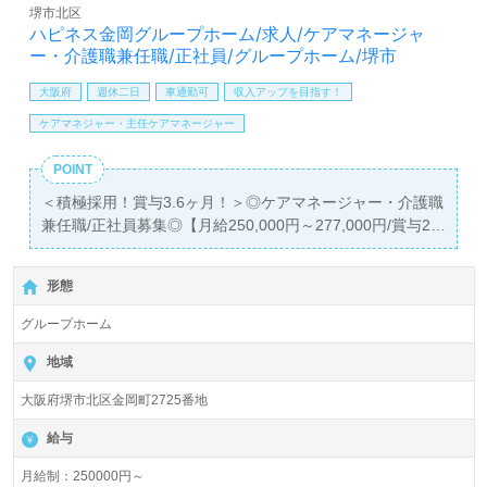
堺市北区
全国の求人ご紹介！医療/福祉業界の正社員/パート求人探
ハピネス金岡グループホーム/求人/ケアマネージャ
しは【ウィルオブ介護】＊求人情報収集、将来的に検討の
ー・介護職兼任職/正社員/グループホーム/堺市
方も遠慮なく＊
LINE、メール、お電話などご希望に応じてお問い合わせ/ご
大阪府
週休二日
車通勤可
収入アップを目指す！
相談可能です。転職相談、求人紹介、年収交渉など完全無
ケアマネジャー・主任ケアマネージャー
料サービスをご利用いただけます。＜非公開求人も取扱い
あり！＞"転職支援"のプロと一緒に転職活動！お問い合わ
POINT
せお待ちしております。
＜積極採用！賞与3.6ヶ月！＞◎ケアマネージャー・介護職
兼任職/正社員募集◎【月給250,000円～277,000円/賞与2
回】
＊介護支援専門員、認知症実践者研修有資格者向け求人＊
形態
『新金岡駅』徒歩15分。お車通勤可能です。
グループホーム
入居定員18名（9名×2ユニット）『ハピネス金岡グループ
ホーム』社会福祉法人大阪福祉会（本部：大阪府堺市）様
地域
の運営です。 大阪府内を中心に特別養護老人ホーム、グル
大阪府堺市北区金岡町2725番地
ープホーム、ショートステイ、居宅介護支援、訪問介護、
デイサービス事業を展開されています。
給与
◎ケアマネ業務６割、介護業務４割でご利用者様の笑顔を
月給制：250000円～