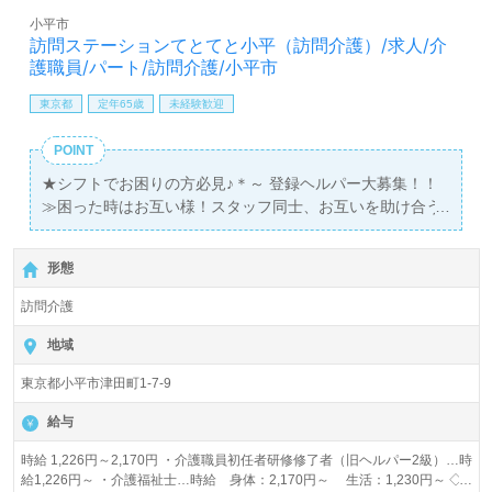
小平市
訪問ステーションてとてと小平（訪問介護）/求人/介
護職員/パート/訪問介護/小平市
東京都
定年65歳
未経験歓迎
POINT
★シフトでお困りの方必見♪＊～ 登録ヘルパー大募集！！
≫困った時はお互い様！スタッフ同士、お互いを助け合う
信頼関係が築かれています♪
形態
訪問介護
地域
東京都小平市津田町1-7-9
給与
時給 1,226円～2,170円 ・介護職員初任者研修修了者（旧ヘルパー2級）…時
給1,226円～ ・介護福祉士…時給 身体：2,170円～ 生活：1,230円～ ◇1