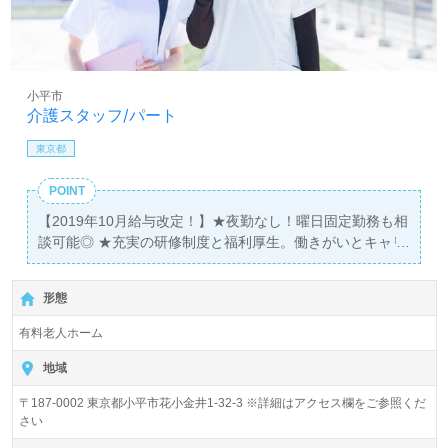
小平市
介護スタッフ/パート
東京都
POINT
【2019年10月給与改定！】★夜勤なし！曜日固定勤務も相
談可能◎ ★充実の研修制度と福利厚生。働きがいとキャリ
アアップの両立を目指せる職場です！ ★家事や育児と両立
しながら活躍するスタッフが多数★ ■施設見学も随時受付
形態
中。お気軽にお問い合わせください。
有料老人ホーム
地域
〒187-0002 東京都小平市花小金井1-32-3 ※詳細はアクセス欄をご参照くだ
さい