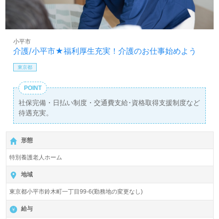
小平市
介護/小平市★福利厚生充実！介護のお仕事始めよう
東京都
POINT
社保完備・日払い制度・交通費支給･資格取得支援制度など
待遇充実。
形態
特別養護老人ホーム
地域
東京都小平市鈴木町一丁目99-6(勤務地の変更なし)
給与