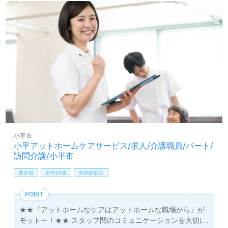
＋子ども手当50円＋レベルIII手当150円（現在約９０％のヘルパーさんがレ
ベルIIIです。）+日曜手当800円+夜間手当800円=合計3,000円。
小平市
小平アットホームケアサービス/求人/介護職員/パート/
訪問介護/小平市
東京都
定年65歳
未経験歓迎
POINT
★★『アットホームなケアはアットホームな職場から』が
モットー！★★ スタッフ間のコミュニケーションを大切に