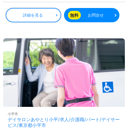
訪問45分の場合の給与：1,090円～ ※詳細は面接時にご説明させていただき
ます
無料
詳細を見る
お問合せ
小平市
デイサロンあやとり小平/求人/介護職/パート/デイサー
ビス/東京都小平市