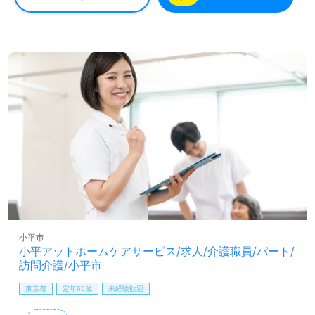
同士の協力体制、中途入社の方もすぐに馴染んでいただけ
るあたたかな環境面も嬉しいポイント。『ご利用者様のお
役に立ちたい』『デイサービスで働きたい、メリハリつけ
て働きたい』『転職で施設形態や環境を変えて働きたい』
等の方も大歓迎です。サービス展開エリアは小平市、東村
山市、西東京市、小金井市、清瀬市、東久留米市、武蔵野
市。募集詳細等、担当コンサルタントよりご案内します。
お問い合わせも遠慮なくお願いします。
全国の求人ご紹介！医療/福祉業界の正社員/パート求人探
しは【ウィルオブ介護】＊求人情報収集、将来的に検討の
方も遠慮なく＊
LINE、メール、お電話などご希望に応じてお問い合わせ/ご
相談可能です。転職相談、求人紹介、年収交渉など完全無
料サービスをご利用いただけます。＜非公開求人も取扱い
あり！＞"転職支援"のプロと一緒に転職活動！お問い合わ
小平市
せお待ちしております。
小平アットホームケアサービス/求人/介護職員/パート/
訪問介護/小平市
東京都
定年65歳
未経験歓迎