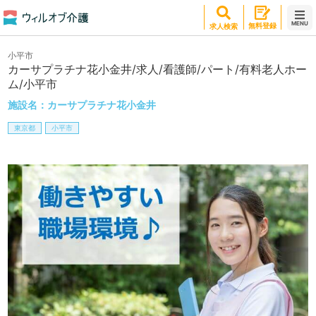
MENU
無料登録
求人検索
小平市
カーサプラチナ花小金井/求人/看護師/パート/有料老人ホー
ム/小平市
施設名：
カーサプラチナ花小金井
東京都
小平市