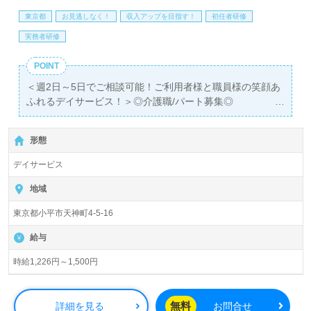
東京都
お見逃しなく！
収入アップを目指す！
初任者研修
実務者研修
POINT
＜週2日～5日でご相談可能！ご利用者様と職員様の笑顔あ
ふれるデイサービス！＞◎介護職/パート募集◎
【時給1,226円～1,500円】＊初任者研修以上有資格者向け
求人＊『小平駅』徒歩18分。
形態
通常デイサービス35名、リハビリ特化型デイサービス/午前
デイサービス
15日、午後15名『デイサロンあやとり小平』株式会社ニュ
ースラボ（本社：東京都小平市）様の運営です。東京都を
地域
中心にデイサービス、訪問介護、居宅介護支援事業を展開
東京都小平市天神町4-5-16
されています。
給与
◎幅広い年代層の方が活躍中！ご希望の働き方（扶養内、
勤務日数、曜日）等、担当コンサルタントへお伝えくださ
時給1,226円～1,500円
い◎
看護助手や介護職経験のある方をお迎えします。デイサー
ビスでの勤務経験は問いません。明るい職場環境、職員様
無料
詳細を見る
お問合せ