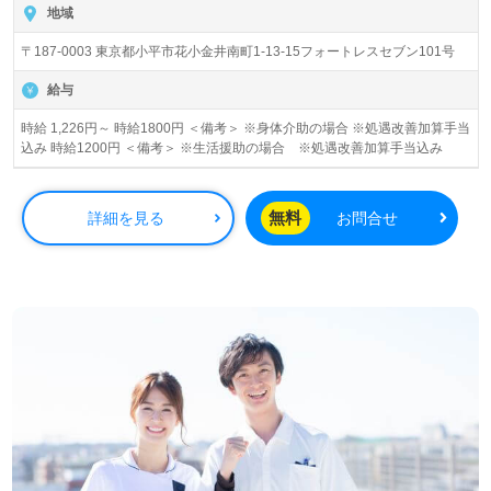
地域
〒187-0003 東京都小平市花小金井南町1-13-15フォートレスセブン101号
給与
時給 1,226円～ 時給1800円 ＜備考＞ ※身体介助の場合 ※処遇改善加算手当
込み 時給1200円 ＜備考＞ ※生活援助の場合 ※処遇改善加算手当込み
無料
詳細を見る
お問合せ