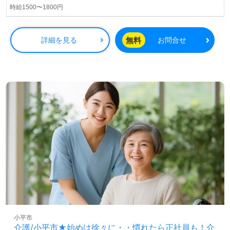
時給1500〜1800円
無料
詳細を見る
お問合せ
小平市
介護/小平市★始めは徐々に・・慣れたら正社員も！介