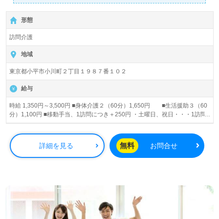
しています。 初心者大歓迎♪ 中高齢の方も歓迎♪ 子育て
世代も応援します♪
形態
訪問介護
地域
東京都小平市小川町２丁目１９８７番１０２
給与
時給 1,350円～3,500円 ■身体介護２（60分）1,650円 ■生活援助３（60
分）1,100円 ■移動手当、1訪問につき＋250円 ・土曜日、祝日・・・1訪問
につき＋600円 ・日曜日・・・1訪問につき＋1000円 ■実績手当 ・
1ヶ月のケア実績時間数が20時間以上・・・1,000円/月 ・1ヶ月のケア実
績時間数が40時間以上・・・5,000円/月 ・1ヶ月のケア実績時間数が60時
無料
詳細を見る
お問合せ
間以上・・・10,000円/月 ■夜間手当 ・18:00～20:00・・・+400円 ・
20:00以降・・・+800円 ■資格手当 介護福祉士・・・1訪問につき＋50円 ■
子ども手当・・・1訪問につき＋50円 ※中学3年生以下のお子さんのいるヘ
ルパーさん ■ホームヘルパー紹介手当 紹介者、採用者両方に、10,000円の特
別手当を支給。 ■時給例 ・日曜日20:00に30分の身体介護を行った場合。
（介護福祉士、お子さんあり） 身体介護1,110円＋移動手当1000円＋介護
福祉士50円＋子ども手当50円＋夜間手当800円 =合計2,1090円。