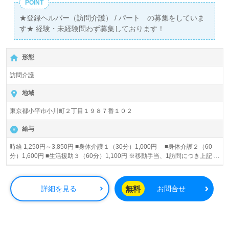
POINT
★登録ヘルパー（訪問介護） / パート の募集をしていま
す★ 経験・未経験問わず募集しております！
形態
訪問介護
地域
東京都小平市小川町２丁目１９８７番１０２
給与
時給 1,250円～3,850円 ■身体介護１（30分）1,000円 ■身体介護２（60
分）1,600円 ■生活援助３（60分）1,100円 ※移動手当、1訪問につき上記＋
150円※ ■資格手当 介護福祉士・・・1訪問につき50円プラス レベル手当Ｉ
～V・・・50円～250円 ■土日祝日、夜間手当 ・土曜日、祝日・・・1訪問に
つき800円プラス ・日曜日、18時以降の夜間・・・1訪問につき800円プラ
無料
詳細を見る
お問合せ
ス ■子ども手当・・・1訪問につき50円プラス ※中学3年生以下のお子さん
のいるヘルパーさん ■その他手当あり 詳細はHPよりご確認いただけます。
■時給例 日曜日19:00に30分の身体介護を行った場合。（介護福祉士、お子
さんあり、レベルIII） 身体介護1,000円＋移動手当150円＋介護福祉士50円