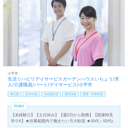
小平市
生活リハビリデイサービスガーデンハウスいちょう/求
人/介護職員/パート/デイサービス/小平市
東京都
定年65歳
未経験歓迎
慶弔休暇
夏季・冬季休暇
POINT
【未経験◎】【土日休み】【週2日から勤務】【面接時見
学ＯK】★扶養範囲内で働きたい方大歓迎 ★30代～50代の
スタッフが活躍中♪