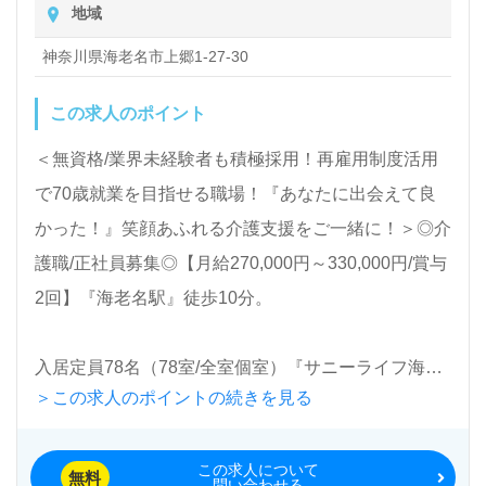
す。お問い合わせも遠慮なくお願いします。
地域
除、洗濯など日常生活のサポートなど
神奈川県海老名市上郷1-27-30
全国の求人をご紹介！医療/福祉業界の正社員/パート
この求人のポイント
仕事探しは【ウィルオブ介護】＊求人情報収集、将来
的検討の方も遠慮なく＊
＜無資格/業界未経験者も積極採用！再雇用制度活用
LINE、メール、お電話などご希望に応じてお問い合
で70歳就業を目指せる職場！『あなたに出会えて良
わせ/ご相談可能です。転職相談、求人紹介、年収交
かった！』笑顔あふれる介護支援をご一緒に！＞◎介
渉など完全無料サービスをご利用いただけます。＜非
護職/正社員募集◎【月給270,000円～330,000円/賞与
公開求人も取扱いあり！＞"転職支援"のプロと一緒に
2回】『海老名駅』徒歩10分。
転職活動！お問い合わせお待ちしております。
入居定員78名（78室/全室個室）『サニーライフ海老
＞この求人のポイントの続きを見る
名』株式会社川島コーポレーション（本社：千葉県君
津市）様の運営です。従業員数6,700名以上、全国に
この求人について
145ヶ所以上の介護付き有料老人ホーム、デイサービ
無料
問い合わせる