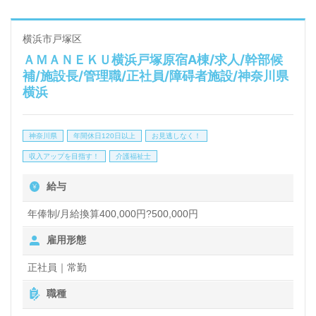
プが可能です。また、職場環境は風通しが良く、先輩
社員からのサポートが受けられるため、新しい環境で
横浜市戸塚区
ＡＭＡＮＥＫＵ横浜戸塚原宿A棟/求人/幹部候
もスムーズに馴染むことができます。
補/施設長/管理職/正社員/障碍者施設/神奈川県
横浜
さらに、転職を考える方やキャリアチェンジを希望さ
れる方にも最適な機会が提供されており、これまでの
神奈川県
年間休日120日以上
お見逃しなく！
経験を活かしながら新たな挑戦ができます。求人情報
収入アップを目指す！
介護福祉士
の詳細については、担当コンサルタントが丁寧にご案
給与
内いたしますので、お気軽にお問い合わせください。
年俸制/月給換算400,000円?500,000円
多様な働き方が可能なこの職場で、やりがいを感じな
雇用形態
がらキャリアを築いていきませんか。
正社員｜常勤
職種