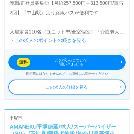
護職/正社員募集◎【月給257,500円～313,500円/賞与
2回】『中山駅』より路線バスが便利です。
入居定員110名（ユニット型/全室個室）『介護老人福
＞この求人のポイントの続きを見る
祉施設わかたけ都筑』社会福祉法人若竹大寿会（本
部：神奈川県横浜市）様の運営です。神奈川県を中心
この求人について
にクリニック、通所介護、通所リハビリテーション、
無料
問い合わせる
介護老人保健施設、訪問介護、訪問看護ステーショ
即応募にはなりませんので、お気軽にお問合せください
ン、グループホーム、居宅介護支援事業を展開されて
この求人の詳細を見る
います。
◎働くみんなの声で職場環境をつくる！『業務の効率
化、身体負担の軽減、チームのつながり』を大切にす
平塚市
AMANEKU平塚徳延/求人/スーパーバイザー
る事業所様！◎
（SV）/正社員/障碍者施設/神奈川県平塚市