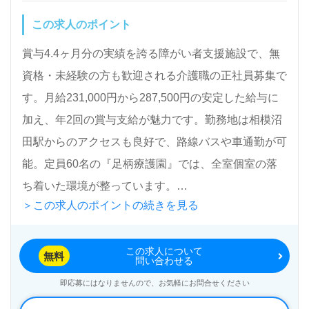
この求人のポイント
賞与4.4ヶ月分の実績を誇る障がい者支援施設で、無
資格・未経験の方も歓迎される介護職の正社員募集で
す。月給231,000円から287,500円の安定した給与に
加え、年2回の賞与支給が魅力です。勤務地は相模沼
田駅からのアクセスも良好で、路線バスや車通勤が可
能。定員60名の『足柄療護園』では、全室個室の落
ち着いた環境が整っています。
＞この求人のポイントの続きを見る
多職種のスタッフが幅広い年代層から集まり、利用者
この求人について
様一人ひとりに寄り添った支援を行っています。介護
無料
問い合わせる
職の経験がない方でも、充実したOJTや研修プログラ
即応募にはなりませんので、お気軽にお問合せください
ムが用意されており、先輩職員からのサポートが受け