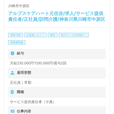
と共に、あなたの資格や経験を活かしながら、心の声
川崎市中原区
アルプスケアハート元住吉/求人/サービス提供
に寄り添ったケアを実践できます。
責任者/正社員/訪問介護/神奈川県川崎市中原区
また、転職やキャリアアップを考える方にも最適な求
神奈川県
お見逃しなく！
駅近
収入アップを目指す！
人です。働きがいを感じながら、利用者様とそのご家
実務者研修
族の思いを実現するためのサポートが充実しており、
給与
チーム医療に共感できる方を広く募集しています。医
療・福祉業界での正社員やパート求人をお探しの方
月給230,000円?330,000円/賞与2回
は、ぜひご相談ください。ウィルオブ介護では、転職
雇用形態
活動を完全無料でサポートし、非公開求人も取り扱っ
正社員｜常勤
ています。LINEやメール、お電話での問い合わせも
職種
可能で、専門のコンサルタントがあなたの転職を支援
サービス提供責任者（サ責）
します。
仕事内容