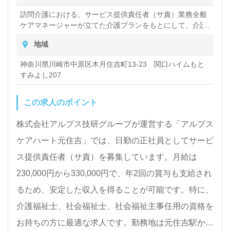
訪問介護における、サービス提供責任者（サ責）業務全般
ケアマネージャーが立てた介護プランをもとにして、介護
サービスを計画したり、介護スタッフに指示をしたりする
地域
仕事をお願いします。
神奈川県川崎市中原区木月住吉町13-23 関口ハイムもと
すみよし207
この求人のポイント
株式会社アルプス技研グループが運営する「アルプス
ケアハート元住吉」では、日勤の正社員としてサービ
ス提供責任者（サ責）を募集しています。月給は
230,000円から330,000円で、年2回の賞与も支給され
るため、安定した収入を得ることが可能です。特に、
介護福祉士、社会福祉士、社会福祉主事任用の資格を
お持ちの方に最適な求人です。勤務地は元住吉駅から