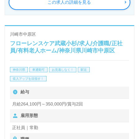
この求人の詳細を見る
られるため安心してスタートできます。明るく活気あ
る職場環境の中で、キャリアアップを目指すことも可
能です。
川崎市中原区
フローレンスケア武蔵小杉/求人/介護職/正社
「障がい者福祉業界で働きたい」「転職で新たな挑戦
員/有料老人ホーム/神奈川県川崎市中原区
をしたい」と考えている方には最適な職場です。ご興
味のある方は、担当コンサルタントからの詳細な情報
神奈川県
車通勤可
お見逃しなく！
駅近
提供や、転職相談が可能です。医療・福祉業界の求人
収入アップを目指す！
は【ウィルオブ介護】にお任せ。LINEやメール、お
給与
電話でのお問い合わせも受け付けており、完全無料の
サービスで年収交渉や求人紹介を行っています。非公
月給264,100円～350,000円/賞与2回
開求人も取り扱っているため、ぜひお気軽にご相談く
雇用形態
ださい。
正社員｜常勤
職種