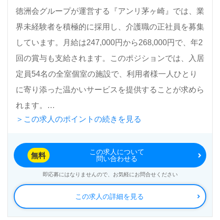
徳洲会グループが運営する『アンリ茅ヶ崎』では、業
界未経験者を積極的に採用し、介護職の正社員を募集
しています。月給は247,000円から268,000円で、年2
回の賞与も支給されます。このポジションでは、入居
定員54名の全室個室の施設で、利用者様一人ひとり
に寄り添った温かいサービスを提供することが求めら
れます。
＞この求人のポイントの続きを見る
施設のテーマは『健康長寿を伸ばす』ことにあり、穏
この求人について
やかな環境や明るい陽光、海からの心地よい風が評判
無料
問い合わせる
です。介護職に対する情熱を持つ方、未経験でも新た
即応募にはなりませんので、お気軽にお問合せください
なキャリアを築きたい方には最適な環境が整っていま
この求人の詳細を見る
す。幅広い年代層の職員が活躍しており、手厚いOJT
や研修制度が充実しているため、安心してスキルアッ