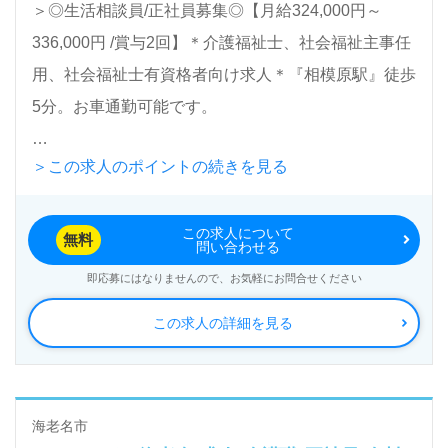
＞◎生活相談員/正社員募集◎【月給324,000円～
336,000円 /賞与2回】＊介護福祉士、社会福祉主事任
用、社会福祉士有資格者向け求人＊『相模原駅』徒歩
5分。お車通勤可能です。
＞この求人のポイントの続きを見る
ご利用定員：午前20名/午後20名『レッツ倶楽部相模
原』株式会社第一ホールディングス100％子会社/株式
この求人について
会社リライフ様の運営です。埼玉県、神奈川県を中心
無料
問い合わせる
にデイサービス、不動産賃貸事業を展開されていま
即応募にはなりませんので、お気軽にお問合せください
す。
この求人の詳細を見る
◎自立支援型デイサービス『明るく！元気に！健康
に！』ご利用者様お一人おひとりに合った支援プログ
ラムでサポート！◎
海老名市