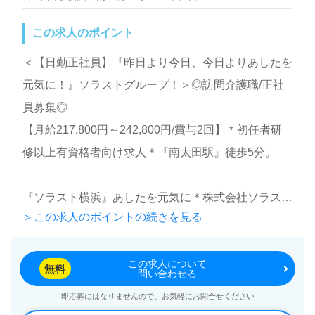
職 ＊資格：初任者研修以上 ＊雇用形態：正社員
この求人のポイント
ご希望のエリアを担当コンサルタントへお伝えくださ
い。詳細をお伝えします。
＜【日勤正社員】『昨日より今日、今日よりあしたを
元気に！』ソラストグループ！＞◎訪問介護職/正社
医療/福祉業界の正社員/パート求人探しは【ウィルオ
員募集◎
ブ介護】＊求人情報収集、将来的に検討の方も遠慮な
【月給217,800円～242,800円/賞与2回】＊初任者研
く＊
修以上有資格者向け求人＊『南太田駅』徒歩5分。
LINE、メール、お電話などご希望に応じてお問い合
わせ/ご相談可能です。転職相談、求人紹介、年収交
『ソラスト横浜』あしたを元気に＊株式会社ソラスト
渉など完全無料サービスをご利用いただけます。＜非
＞この求人のポイントの続きを見る
（本社：東京都港区）様の運営です。グループ全体社
公開求人も取扱いあり！＞"転職支援"のプロと一緒に
員数33,884人以上、全国に拠点を展開。医療機関41
転職活動！お問い合わせお待ちしております。
この求人について
拠点、介護事業所724拠点、保育園68拠
無料
問い合わせる
（※2024.5.15現在）『医療/介護/保育』のイノベーシ
即応募にはなりませんので、お気軽にお問合せください
ョンリーダーとして事業運営をされています。