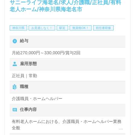
サニーライフ海老名/求人/介護職/正社員/有料
医療ソーシャルワーカー（MSW）や生活相談員経験
老人ホーム/神奈川県海老名市
のある方はもちろん、これから目指される方も幅広く
募集します。デイサービスでの勤務経験は問いませ
神奈川県
お見逃しなく！
駅近
無資格OK！
初任者研修
ん。マシントレーニング、認知症予防体操、個別機能
給与
訓練他、豊富なカリキュラムでご利用者様の笑顔の毎
日をサポートされている事業所様です。『ご利用者様
月給270,000円～330,000円/賞与2回
やご家族様のお気持ちに寄り添った相談支援を行いた
雇用形態
い』『資格/経験を活かしたい、相談員として専門性
正社員｜常勤
を高めたい』『転職でキャリアチェンジを実現した
職種
い、施設形態や環境を変えて働きたい』等の方も大歓
介護職員・ホームヘルパー
迎です。サービス提供エリアは相模原市、町田市の一
部。送迎業務がございますので普通自動車免許をお持
仕事内容
ちの方歓迎です。こちらの求人は＜MSW、相談員紹
有料老人ホームにおける、介護職員・ホームヘルパー業務
全般
介専任コンサルタント＞より募集詳細をご案内しま
入浴や排せつ、食事などの身体的サポート、買い物や掃