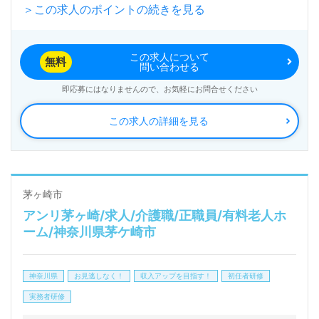
＞この求人のポイントの続きを見る
徒歩3分の便利な立地で、通勤も容易です。
この求人について
「HEART to HEART」を企業理念に掲げ、チームで
無料
問い合わせる
の寄り添いを重視した訪問介護事業所で働くことがで
即応募にはなりませんので、お気軽にお問合せください
きます。看護助手や介護職の経験を生かしながら、新
この求人の詳細を見る
たにサービス提供責任者としての役割を担うことで、
専門性を高めるチャンスがあります。また、訪問介護
事業所での勤務経験がない方でも歓迎されており、心
と心のふれあいを大切にする環境で、新たなキャリア
茅ヶ崎市
アンリ茅ヶ崎/求人/介護職/正職員/有料老人ホ
を築くことができます。
ーム/神奈川県茅ケ崎市
具体的には、介護計画の作成やご利用者様・ご家族と
神奈川県
お見逃しなく！
収入アップを目指す！
初任者研修
の面談、ケアマネジャーとの調整、介護職員のサポー
実務者研修
ト業務など、多岐にわたる業務を担当していただきま