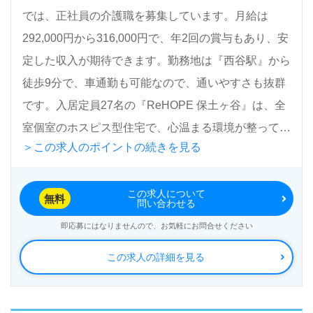
では、正社員の介護職を募集しています。月給は
292,000円から316,000円で、年2回の賞与もあり、安
定した収入が期待できます。勤務地は『西谷駅』から
徒歩9分で、車通勤も可能なので、通いやすさも抜群
です。入居定員27名の『ReHOPE 保土ヶ谷』は、全
室個室のホスピス型住宅で、心温まる環境が整ってい
＞この求人のポイントの続きを見る
ます。
この求人について
この求人は、ホスピスでの勤務経験がなくても応募可
無料
問い合わせる
能です。看護助手や介護職の経験がある方はもちろ
即応募にはなりませんので、お気軽にお問合せください
ん、これから介護職を目指す方にも最適な環境を提供
この求人の詳細を見る
しています。急性期や緩和ケア、ターミナルケアの経
験者も歓迎し、専門性を高めながら働くことができま
す。24時間365日体制で利用者様に寄り添うスタッフ