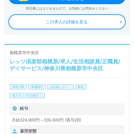
社：神奈川県横浜市）様の運営です。神奈川県を中心
即応募にはなりませんので、お気軽にお問合せください
に訪問看護、障碍者支援施設、土地活用/コンサルテ
この求人の詳細を見る
ィング、建設事業を展開されています。
◎障がい福祉施設勤務経験不問！次のステージで『神
奈川県内複数拠点運営を担うスーパーバイザー』職を
相模原市中央区
レッツ倶楽部相模原/求人/生活相談員/正職員/
あなたへ！◎
デイサービス/神奈川県相模原市中央区
看護助手や介護職経験をベースに何らかの管理職経験
のある方をお迎えします。幅広い年代層の方が活躍
神奈川県
車通勤可
お見逃しなく！
駅近
中！多彩なキャリアパス、働きやすい環境面や制度整
収入アップを目指す！
備も嬉しいポイント！『障がい福祉支援事業への想い
給与
をカタチにしたい、福祉業界のミライを描きたい』
『複数拠点のエリアマネジメントにチャレンジした
月給324,000円～336,000円 /賞与2回
い』『転職で施設形態や環境を変えてチャレンジした
雇用形態