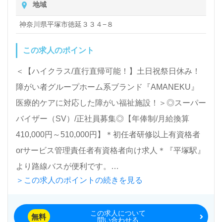
地域
全国の求人ご紹介！医療/福祉業界の正社員/パート仕
事探しは【ウィルオブ介護】＊求人情報収集、将来的
神奈川県平塚市徳延３３４−８
に検討の方も遠慮なく＊
この求人のポイント
LINE、メール、お電話などご希望に応じてお問い合
わせ/ご相談可能です。転職相談、求人紹介、年収交
＜【ハイクラス/直行直帰可能！】土日祝祭日休み！
渉など完全無料サービスをご利用いただけます。＜非
障がい者グループホーム系ブランド『AMANEKU』
公開求人も取扱いあり！＞"転職支援"のプロと一緒に
医療的ケアに対応した障がい福祉施設！＞◎スーパー
転職活動！お問い合わせお待ちしております。
バイザー（SV）/正社員募集◎【年俸制/月給換算
410,000円～510,000円】＊初任者研修以上有資格者
orサービス管理責任者有資格者向け求人＊『平塚駅』
より路線バスが便利です。
＞この求人のポイントの続きを見る
入居定員10名（女性10名/1階/2階:各専用フロアを完
この求人について
備）『AMANEKU平塚徳延』株式会社AMATUHI（本
無料
問い合わせる