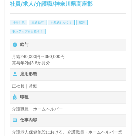
社員/求人/介護職/神奈川県高座郡
保健施設での勤務経験は問いません。『やわらかな介
護』を掲げ、ご利用者様やご家族様の安心と満足を追
神奈川県
車通勤可
お見逃しなく！
駅近
求される事業所様です。手厚いOJT/研修制度、職員
収入アップを目指す！
様同士のチームワーク、中途入社の方もすぐに馴染ん
給与
でいただける環境面も嬉しいポイント！『ご利用者様
の在宅復帰をサポートしたい、介護老人保健施設で働
月給240,000円～350,000円
賞与年2回3.8か月分
きたい』『自分の得意分野を多彩なアクティビティで
雇用形態
活かしたい』『転職で施設形態や環境を変えて働きた
い』等の方も大歓迎です。募集詳細等、担当コンサル
正社員｜常勤
タントよりご案内します。お問い合わせも遠慮なくお
職種
願いします。
介護職員・ホームヘルパー
仕事内容
全国の求人ご紹介！医療/福祉業界の正社員/パート求
介護老人保健施設における、介護職員・ホームヘルパー業
人探しは【ウィルオブ介護】＊求人情報収集、将来的