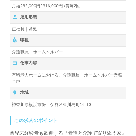
月給292,000円?316,000円 /賞与2回
雇用形態
正社員｜常勤
職種
介護職員・ホームヘルパー
仕事内容
有料老人ホームにおける、介護職員・ホームヘルパー業務
全般
入浴や排せつ、食事などの身体的サポート、買い物や掃
地域
除、洗濯など日常生活のサポートなど
神奈川県横浜市保土ケ谷区東川島町16-10
この求人のポイント
業界未経験者も歓迎する『看護と介護で寄り添う家』