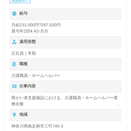
無資格OK！
させる環境が整っています。詳細な情報はハイクラス
給与
の管理職専任紹介コンサルタントからご案内しますの
で、ぜひお気軽にお問い合わせください。
月給231,000円?287,500円
賞与年2回4.4か月分
雇用形態
医療や福祉業界での正社員やパートの求人をお探しの
方も、ウィルオブ介護がサポートします。転職相談や
正社員｜常勤
求人紹介、年収交渉などのサービスは完全無料で提供
職種
しており、非公開求人も取り扱っています。あなたの
介護職員・ホームヘルパー
キャリアを支えるプロと共に、理想の職場を見つける
仕事内容
お手伝いをさせていただきます。お問い合わせをお待
障がい者支援施設における、介護職員・ホームヘルパー業
ちしております。
務全般
入浴や排せつ、食事などの身体的サポート、買い物や掃
地域
除、洗濯など日常生活のサポートなど
神奈川県南足柄市三竹740-3