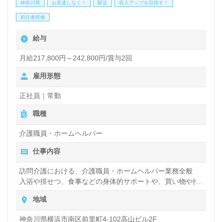
神奈川県
お見逃しなく！
駅近
収入アップを目指す！
看護助手や介護職経験のある方をお迎えします。ユニ
初任者研修
ットケア方式の担当制を採用！24時間看護職員様常
給与
駐の医療強化型事業所様です。明るく解放感あふれる
施設環境、働きながらキャリアアップできる環境面も
月給217,800円～242,800円/賞与2回
うれしいポイント！『ユニットケアでご利用者様お一
雇用形態
人おひとりに寄り添いたい』『介護知識や技術力を高
正社員｜常勤
めたい』『働きがいを感じながら仕事をしたい』『施
職種
設形態や環境を変えて働きたい』等の方も大歓迎で
介護職員・ホームヘルパー
す。あなたの介護職キャリアを職場の先輩、同僚と輝
仕事内容
かせませんか。募集詳細等、担当コンサルタントより
ご案内します。お問い合わせも遠慮なくお願いしま
訪問介護における、介護職員・ホームヘルパー業務全般
入浴や排せつ、食事などの身体的サポートや、買い物や掃
す。
除、洗濯など日常生活のサポートなど
地域
【同時募集：東京都、神奈川県エリア】＊職種：介護
神奈川県横浜市南区前里町4-102高山ビル2F