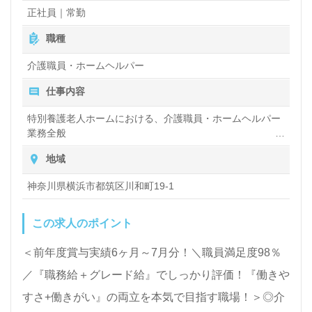
正社員｜常勤
職種
全国の求人ご紹介！医療/福祉業界の正社員/パート仕
事探しは【ウィルオブ介護】＊求人情報収集、将来的
介護職員・ホームヘルパー
に検討の方も遠慮なく＊
仕事内容
LINE、メール、お電話などご希望に応じてお問い合
特別養護老人ホームにおける、介護職員・ホームヘルパー
わせ/ご相談可能です。転職相談、求人紹介、年収交
業務全般
入浴や排せつ、食事などの身体的サポートや、買い物や掃
渉など完全無料サービスをご利用いただけます。＜非
地域
除、洗濯など日常生活のサポートなどをお願いします
公開求人も取扱いあり！＞"転職支援"のプロと一緒に
神奈川県横浜市都筑区川和町19-1
転職活動！お問い合わせお待ちしております。
この求人のポイント
＜前年度賞与実績6ヶ月～7月分！＼職員満足度98％
／『職務給＋グレード給』でしっかり評価！『働きや
すさ+働きがい』の両立を本気で目指す職場！＞◎介