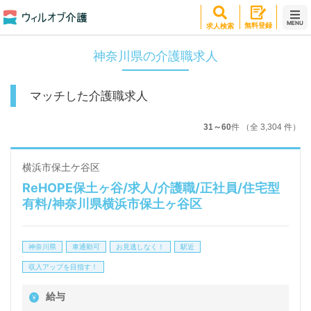
MENU
無料登録
求人検索
神奈川県の介護職求人
マッチした介護職求人
31～60
件 （全 3,304 件）
横浜市保土ケ谷区
ReHOPE保土ヶ谷/求人/介護職/正社員/住宅型
有料/神奈川県横浜市保土ヶ谷区
神奈川県
車通勤可
お見逃しなく！
駅近
収入アップを目指す！
給与