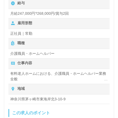
給与
す。地域は川崎市中原区、幸区、高津区、横浜市港北
区にわたり、幅広いエリアでの勤務が可能です。転職
月給247,000円?268,000円/賞与2回
によって新たな環境での挑戦を考えている方にもぴっ
雇用形態
たりの職場です。
正社員｜常勤
職種
求人情報を探している方は、ウィルオブ介護にて無料
介護職員・ホームヘルパー
で求人紹介や転職相談が行えます。LINE、メール、
仕事内容
お電話での問い合わせも可能で、非公開求人も取り扱
っておりますので、安心してご利用いただけます。転
有料老人ホームにおける、介護職員・ホームヘルパー業務
全般
職活動をスムーズに進めるため、ぜひ専門家のサポー
入浴や排せつ、食事などの身体的サポート、買い物や掃
地域
トを受けてみてください。
除、洗濯など日常生活のサポートなど
神奈川県茅ヶ崎市東海岸北3-10-9
この求人のポイント