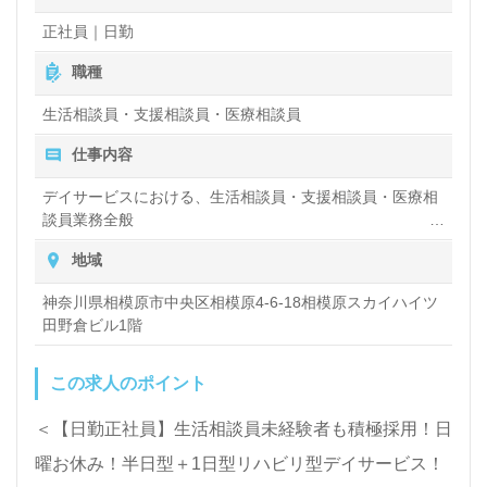
い』等の方も大歓迎です。こちらの求人は＜ハイクラ
正社員｜日勤
ス/管理職専任紹介コンサルタント＞より詳細をご案
職種
内します。お問い合わせも遠慮なくお願いします。
生活相談員・支援相談員・医療相談員
仕事内容
医療/福祉業界の正社員/パート求人探しは【ウィルオ
ブ介護】＊求人情報収集、将来的に検討の方も遠慮な
デイサービスにおける、生活相談員・支援相談員・医療相
談員業務全般
く＊
利用者や患者さんの生活の相談や入居・入院などの相談な
地域
LINE、メール、お電話などご希望に応じてお問い合
ど
わせ/ご相談可能です。転職相談、求人紹介、年収交
神奈川県相模原市中央区相模原4-6-18相模原スカイハイツ
田野倉ビル1階
渉など完全無料サービスをご利用いただけます。＜非
公開求人も取扱いあり！＞"転職支援"のプロと一緒に
この求人のポイント
転職活動！お問い合わせお待ちしております。
＜【日勤正社員】生活相談員未経験者も積極採用！日
曜お休み！半日型＋1日型リハビリ型デイサービス！