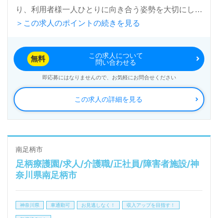
り、利用者様一人ひとりに向き合う姿勢を大切にして
＞この求人のポイントの続きを見る
います。
この求人について
この求人は、国家資格である介護福祉士をお持ちの方
無料
問い合わせる
を対象にしており、障がい福祉施設での勤務経験は不
即応募にはなりませんので、お気軽にお問合せください
問です。看護助手や介護職としての経験を活かしつ
この求人の詳細を見る
つ、管理職へのステップアップを目指す方を歓迎しま
す。ICT機器（見守りセンサー、ナースコール、介護
記録ソフトなど）を積極的に導入しており、最新のテ
クノロジーを活用した効率的なケア提供が可能です。
南足柄市
足柄療護園/求人/介護職/正社員/障害者施設/神
奈川県南足柄市
将来的に経営幹部を目指す方や、転職を通じて新たな
キャリアを築きたい方にとって、この求人は大きなチ
神奈川県
車通勤可
お見逃しなく！
収入アップを目指す！
ャンスです。施設の運営に携わりながら、成長を加速