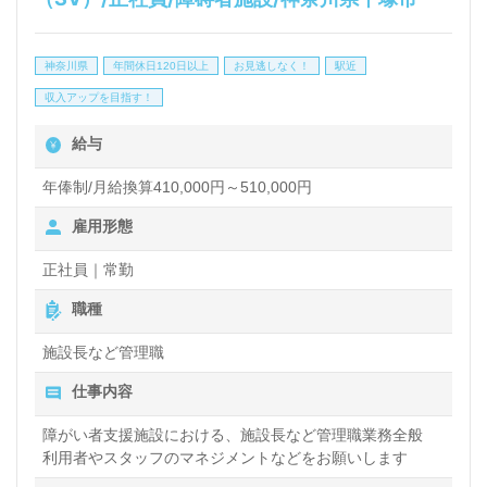
看護助手や介護職経験のある方をお迎えします。介護
老人保健施設での勤務経験は問いません。職員様が働
神奈川県
年間休日120日以上
お見逃しなく！
駅近
きやすい/働きがいを感じられる環境づくり、自分の
収入アップを目指す！
気持ちや想いを伝えやすい環境面、公正な給与制度/
給与
人事考課、各種コーポレートサービス等の手厚い福利
厚生等もうれしいポイント！『ご利用者様のお役に立
年俸制/月給換算410,000円～510,000円
ちたい、資格/経験を活かしたい』『介護知識や技術
雇用形態
力を高めたい』『ボトムアップ型のカルチャーでみん
正社員｜常勤
なで職場を盛り上げたい、働きがいを感じながら仕事
職種
をしたい』『施設形態や環境を変えて働きたい』等の
施設長など管理職
方も大歓迎です。募集詳細等、担当コンサルタントよ
仕事内容
りご案内します。お問い合わせも遠慮なくお願いしま
す。
障がい者支援施設における、施設長など管理職業務全般
利用者やスタッフのマネジメントなどをお願いします