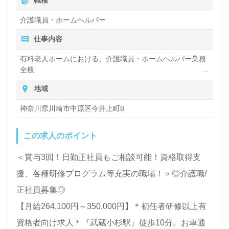
介護職員・ホームヘルパー
仕事内容
有料老人ホームにおける、介護職員・ホームヘルパー業務
全般
入浴や排せつ、食事などの身体的サポートや、買い物や掃
地域
除、洗濯など日常生活のサポートなど
神奈川県川崎市中原区今井上町8
この求人のポイント
＜賞与3回！日勤正社員もご相談可能！資格取得支
援、各種研修プログラム等充実の職場！＞◎介護職/
正社員募集◎
【月給264,100円～350,000円】＊初任者研修以上有
資格者向け求人＊『武蔵小杉駅』徒歩10分。お車通