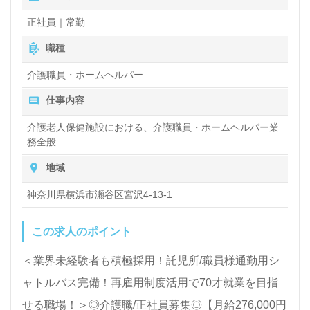
態や環境を変えて仕事をしたい』等の方も大歓迎で
正社員｜常勤
す！募集詳細等、担当コンサルタントよりご案内しま
職種
す。お問い合わせも遠慮なくお願いします。
介護職員・ホームヘルパー
仕事内容
医療/福祉業界の正社員/パート求人探しは【ウィルオ
ブ介護】＊求人情報収集、将来的に検討の方も遠慮な
介護老人保健施設における、介護職員・ホームヘルパー業
務全般
く。
入浴や排せつ、食事などの身体的サポート、買い物や掃
地域
LINE、メール、お電話などご希望に応じてお問い合
除、洗濯など日常生活のサポートなど
わせ/ご相談可能です。転職相談、求人紹介、年収交
神奈川県横浜市瀬谷区宮沢4-13-1
渉など完全無料サービスをご利用いただけます。＜非
この求人のポイント
公開求人も取扱いあり！＞"転職支援"のプロと一緒に
転職活動！お問い合わせお待ちしております。
＜業界未経験者も積極採用！託児所/職員様通勤用シ
ャトルバス完備！再雇用制度活用で70才就業を目指
せる職場！＞◎介護職/正社員募集◎【月給276,000円