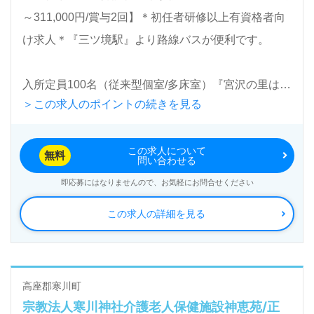
～311,000円/賞与2回】＊初任者研修以上有資格者向
け求人＊『三ツ境駅』より路線バスが便利です。
入所定員100名（従来型個室/多床室）『宮沢の里はな
＞この求人のポイントの続きを見る
もも苑』医療法人社団美里会（本部：神奈川県横浜
市）様の運営です。神奈川県を中心に病院、通所リハ
この求人について
ビリテーション、デイケア、介護老人保健施設、ショ
無料
問い合わせる
ートステイ事業を展開されています。
即応募にはなりませんので、お気軽にお問合せください
この求人の詳細を見る
◎幅広い年代層の方が活躍中！多彩なイベントやクラ
ブ活動で笑顔も増える！あなたの”得意分野”を活かせ
る事業所様！◎
看護助手や介護職経験のある方はもちろん、これから
高座郡寒川町
宗教法人寒川神社介護老人保健施設神恵苑/正
介護職を目指される方も幅広く募集します。介護老人