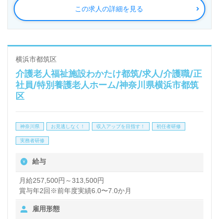
この求人の詳細を見る
◎ご利用者様へ笑顔の花束を！職員様同士の承認や賞
賛、明るい職場環境で”ご利用者様の笑顔のあした"を
つくる事業所様！◎
横浜市都筑区
介護老人福祉施設わかたけ都筑/求人/介護職/正
看護助手や介護職経験のある方をお迎えします。訪問
社員/特別養護老人ホーム/神奈川県横浜市都筑
介護事業所での勤務経験は問いません。手厚いOJT/
区
研修制度、多彩なキャリアプラン、働きやすい環境面
も嬉しいポイント！『ご利用者様の毎日に笑顔を増や
神奈川県
お見逃しなく！
収入アップを目指す！
初任者研修
したい、訪問スタイルで寄り添いたい』『日勤正社員
実務者研修
で働きたい、自分らしく働きたい』『施設形態や環境
給与
を変えて働きたい』等の方も大歓迎です。次のステー
月給257,500円～313,500円
ジは『ソラストグループ』様であなたらしく輝きませ
賞与年2回※前年度実績6.0〜7.0か月
んか。募集詳細等、担当コンサルタントよりご案内し
雇用形態
ます。お問い合わせも遠慮なくお願いします。