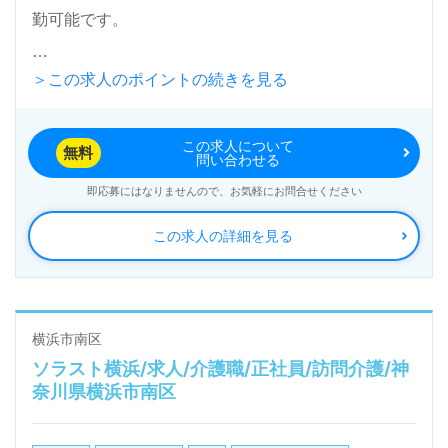
勤可能です。
＞この求人のポイントの続きを見る
入居定員80名（全室個室）『フローレンスケア武蔵
小杉』工藤建設株式会社（本社：神奈川県横浜市）様
この求人について
の運営です。神奈川県、東京都を中心に17施設、21
無料
問い合わせる
事業の訪問介護、デイサービス、有料老人ホーム、グ
即応募にはなりませんので、お気軽にお問合せください
ループホーム、総合建設業、不動産事業を展開されて
この求人の詳細を見る
います。サービスコンセプトは『思いやりの心と確か
な介護技術で、介護高齢者の明るい未来を！』掲げる
企業様です。
横浜市南区
ソラスト横浜/求人/介護職/正社員/訪問介護/神
◎お一人おひとりに寄り添った介護支援、職員様同士
奈川県横浜市南区
の気遣いと思いやりを大切にするチームが魅力の事業
所様！◎