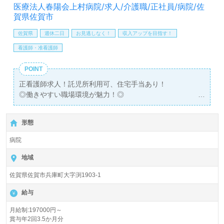
医療法人春陽会上村病院/求人/介護職/正社員/病院/佐
賀県佐賀市
佐賀県
週休二日
お見逃しなく！
収入アップを目指す！
看護師・准看護師
POINT
正看護師求人！託児所利用可、住宅手当あり！
◎働きやすい職場環境が魅力！◎
全国の求人ご紹介！医療/福祉業界の正社員/パート仕事探
形態
しは【ウィルオブ介護】＊求人情報収集、将来的に検討の
方も遠慮なく＊
病院
LINE、メール、お電話などご希望に応じてお問い合わせ/ご
相談可能です。転職相談、求人紹介、年収交渉など完全無
地域
料サービスをご利用いただけます。＜非公開求人も取扱い
佐賀県佐賀市兵庫町大字渕1903-1
あり！＞"転職支援"のプロと一緒に転職活動！お問い合わ
せお待ちしております。
給与
月給制:197000円～
賞与年2回3.5か月分