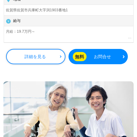
佐賀県佐賀市兵庫町大字渕1903番地1
給与
月給：19.7万円～
基本給177,000円～209,000円
正看手当20,000円～20,000円
無料
詳細を見る
お問合せ
夜勤手当：準夜勤５，０００円／回
深夜勤：５，５００円／回
２交替制手当：１０，５００円／回
賞与年2回、3.5か月分