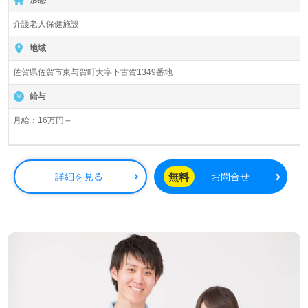
形態
介護老人保健施設
地域
佐賀県佐賀市東与賀町大字下古賀1349番地
給与
月給：16万円～
基本給135,000円～190,000円
処遇改善手当25,000円～25,000円
無料
詳細を見る
お問合せ
＊夜勤手当 ５，５００円／回
＊早遅出手当１，０００円／回
＊精勤手当 ５，０００円／月
賞与年2回、2.3か月分