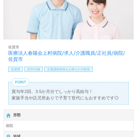
佐賀市
医療法人春陽会上村病院/求人/介護職員/正社員/病院/
佐賀市
佐賀県
定年65歳
正看護師資格をお持ちの方歓迎
POINT
賞与年2回、3.5か月分でしっかり高給与！
家族手当や託児所ありで子育て世代にもおすすめです◎
形態
病院
地域