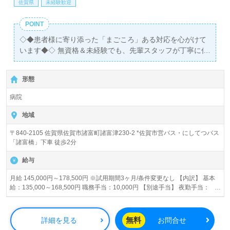
佐賀県
未経験歓迎
POINT
◇◆患者様に寄り添った「まごころ」ある対応を心がけて
います◆◇ 無資格＆未経験でも、先輩スタッフが丁寧に仕
事をお教えします！ ＞＞託児所（24時間対応）・職員寮
（単身用）あります＜＜
形態
病院
地域
〒840-2105 佐賀県佐賀市諸富町諸富津230-2 *佐賀市営バス・にしてつバス
「諸富橋」下車 徒歩2分
給与
月給 145,000円～178,500円 ※試用期間3ヶ月/条件変更なし 【内訳】 基本
給：135,000～168,500円 職務手当：10,000円 【別途手当】 夜勤手当：
7,800円/回 早出手当：300円/回 遅出手当：300円/回 急性期手当：1,000円/
回（一般病棟の場合）
無料
詳細を見る
お問合せ