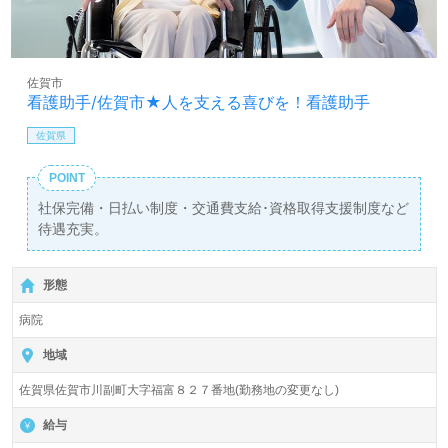
佐賀市
看護助手/佐賀市★人を支える喜びを！看護助手
佐賀県
POINT
社保完備・日払い制度・交通費支給･資格取得支援制度など
待遇充実。
形態
病院
地域
佐賀県佐賀市川副町大字福富８２７番地(勤務地の変更なし)
給与