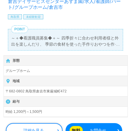
倉吉デイサービスセンターあずま園/求人/看護師/パー
ト/グループホーム/倉吉市
鳥取県
未経験歓迎
POINT
～＋◆看護職員募集◆＋～ 四季折々に合わせ利用者様と外
出を楽しんだり、 季節の食材を使った手作りおやつを作っ
たりと、様々なイベントが盛りだくさん！ ご利用者と職員
がともに楽しく過ごしている、アットホームな職場です♪
形態
グループホーム
地域
〒682-0802 鳥取県倉吉市東厳城町472
給与
時給 1,200円～1,500円
無料
詳細を見る
お問合せ