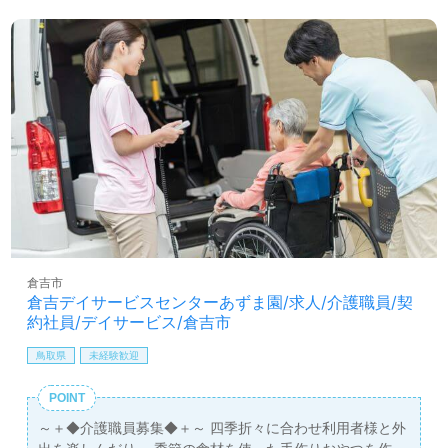
倉吉市
倉吉デイサービスセンターあずま園/求人/介護職員/契
約社員/デイサービス/倉吉市
鳥取県
未経験歓迎
POINT
～＋◆介護職員募集◆＋～ 四季折々に合わせ利用者様と外