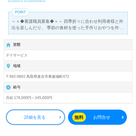
POINT
～＋◆看護職員募集◆＋～ 四季折々に合わせ利用者様と外
出を楽しんだり、 季節の食材を使った手作りおやつを作っ
たりと、様々なイベントが盛りだくさん！ ご利用者と職員
がともに楽しく過ごしている、アットホームな職場です♪
形態
デイサービス
地域
〒682-0802 鳥取県倉吉市東厳城町472
給与
月給 176,000円～245,000円
無料
詳細を見る
お問合せ