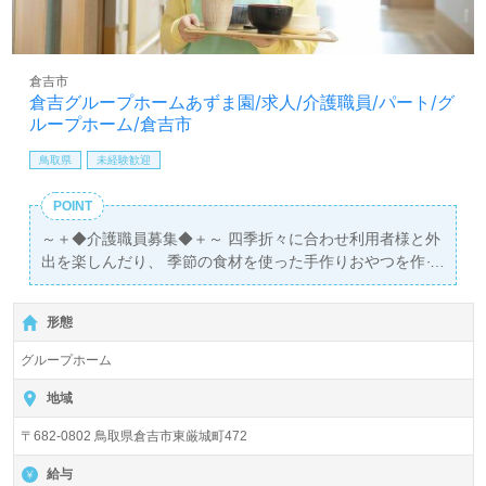
倉吉市
倉吉グループホームあずま園/求人/介護職員/パート/グ
ループホーム/倉吉市
鳥取県
未経験歓迎
POINT
～＋◆介護職員募集◆＋～ 四季折々に合わせ利用者様と外
出を楽しんだり、 季節の食材を使った手作りおやつを作っ
たりと、様々なイベントが盛りだくさん！ ご利用者と職員
がともに楽しく過ごしている、アットホームな職場です♪
形態
グループホーム
地域
〒682-0802 鳥取県倉吉市東厳城町472
給与