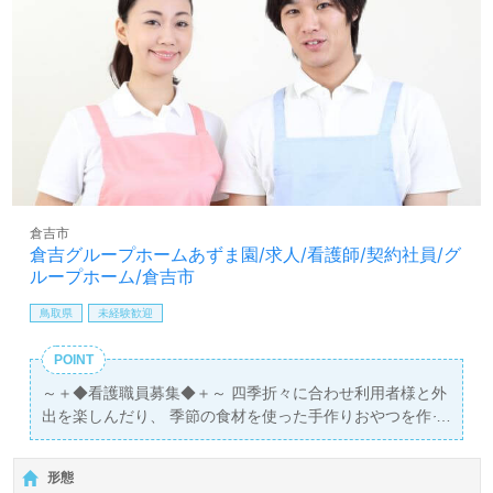
倉吉市
倉吉グループホームあずま園/求人/看護師/契約社員/グ
ループホーム/倉吉市
鳥取県
未経験歓迎
POINT
～＋◆看護職員募集◆＋～ 四季折々に合わせ利用者様と外
出を楽しんだり、 季節の食材を使った手作りおやつを作っ
たりと、様々なイベントが盛りだくさん！ ご利用者と職員
がともに楽しく過ごしている、アットホームな職場です♪
形態