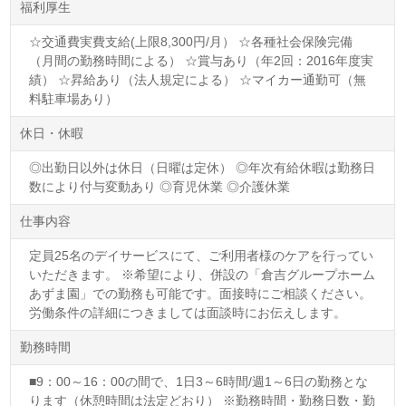
福利厚生
☆交通費実費支給(上限8,300円/月） ☆各種社会保険完備
（月間の勤務時間による） ☆賞与あり（年2回：2016年度実
績） ☆昇給あり（法人規定による） ☆マイカー通勤可（無
料駐車場あり）
休日・休暇
◎出勤日以外は休日（日曜は定休） ◎年次有給休暇は勤務日
数により付与変動あり ◎育児休業 ◎介護休業
仕事内容
定員25名のデイサービスにて、ご利用者様のケアを行ってい
いただきます。 ※希望により、併設の「倉吉グループホーム
あずま園」での勤務も可能です。面接時にご相談ください。
労働条件の詳細につきましては面談時にお伝えします。
勤務時間
■9：00～16：00の間で、1日3～6時間/週1～6日の勤務とな
ります（休憩時間は法定どおり） ※勤務時間・勤務日数・勤