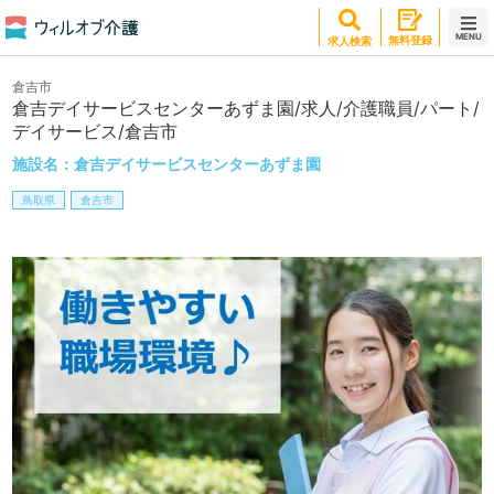
MENU
無料登録
求人検索
倉吉市
倉吉デイサービスセンターあずま園/求人/介護職員/パート/
デイサービス/倉吉市
施設名：
倉吉デイサービスセンターあずま園
鳥取県
倉吉市