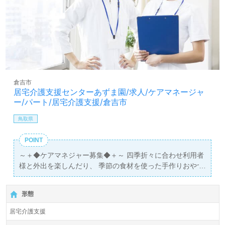
倉吉市
居宅介護支援センターあずま園/求人/ケアマネージャ
ー/パート/居宅介護支援/倉吉市
鳥取県
POINT
～＋◆ケアマネジャー募集◆＋～ 四季折々に合わせ利用者
様と外出を楽しんだり、 季節の食材を使った手作りおやつ
を作ったりと、様々なイベントが盛りだくさん！ ご利用者
と職員がともに楽しく過ごしている、アットホームな職場
形態
です♪
居宅介護支援