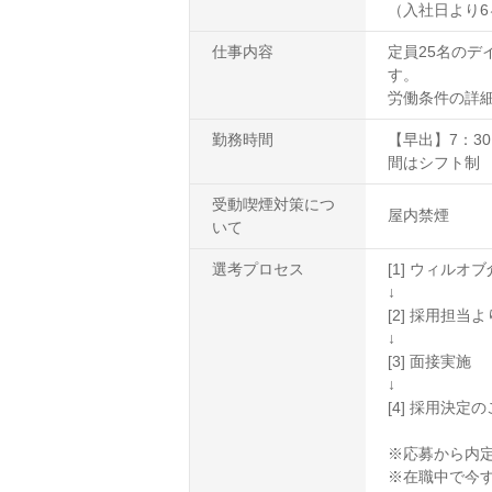
（入社日より6
仕事内容
定員25名の
す。
労働条件の詳
勤務時間
【早出】7：30
間はシフト制
受動喫煙対策につ
屋内禁煙
いて
選考プロセス
[1] ウィル
↓
[2] 採用担
↓
[3] 面接実施
↓
[4] 採用決定
※応募から内定
※在職中で今