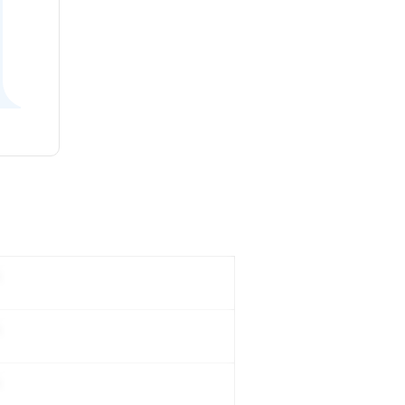
。
。
。