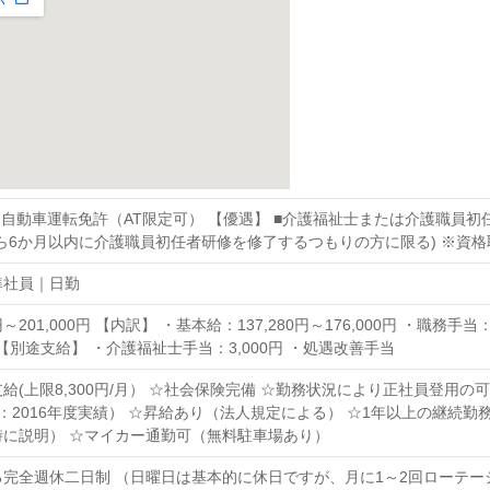
通自動車運転免許（AT限定可） 【優遇】 ■介護福祉士または介護職員初任
ら6か月以内に介護職員初任者研修を修了するつもりの方に限る) ※資
準社員｜日勤
0円～201,000円 【内訳】 ・基本給：137,280円～176,000円 ・職務手当：
円 【別途支給】 ・介護福祉士手当：3,000円 ・処遇改善手当
給(上限8,300円/月） ☆社会保険完備 ☆勤務状況により正社員登用の
：2016年度実績） ☆昇給あり（法人規定による） ☆1年以上の継続
時に説明） ☆マイカー通勤可（無料駐車場あり）
完全週休二日制 （日曜日は基本的に休日ですが、月に1～2回ローテー