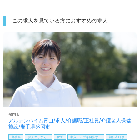
この求人を見ている方におすすめの求人
盛岡市
アルテンハイム青山/求人/介護職/正社員/介護老人保健
施設/岩手県盛岡市
岩手県
お見逃しなく！
駅近
収入アップを目指す！
初任者研修