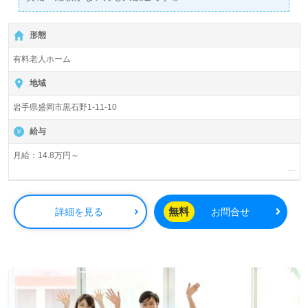
形態
有料老人ホーム
地域
岩手県盛岡市黒石野1-11-10
給与
月給：14.8万円～
基本給与 ￥129,000～
資格手当 ￥2,000～5,000 夜勤手当 ￥5,000/回、職務手当 ￥5,000、
無料
詳細を見る
お問合せ
処遇改善加算手当 ～￥10,000
他法人規定の諸手当有
賞与年2回、1か月分