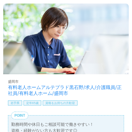
環境を変えて働きたい』等の方も大歓迎です。募集詳細
等、担当コンサルタントよりご案内します。お問い合わせ
も遠慮なくお願いします。
医療/福祉業界の正社員/パート求人探しは【ウィルオブ介
護】＊求人情報収集、将来的に検討の方も遠慮なく＊
LINE、メール、お電話などご希望に応じてお問い合わせ/ご
相談可能です。転職相談、求人紹介、年収交渉など完全無
料サービスをご利用いただけます。＜非公開求人も取扱い
あり！＞"転職支援"のプロと一緒に転職活動！お問い合わ
せお待ちしております。
盛岡市
有料老人ホームアルテプラド黒石野/求人/介護職員/正
社員/有料老人ホーム/盛岡市
岩手県
定年65歳
資格をお持ちの方歓迎
POINT
勤務時間や休日もご相談可能で働きやすい！
資格・経験がない方も大歓迎です◎