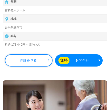
形態
有料老人ホーム
地域
岩手県盛岡市
給与
月給 173,440円～ 賞与あり
無料
詳細を見る
お問合せ