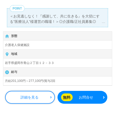
POINT
＜お見逃しなく！『感謝して、共に生きる』を大切にす
る”医療法人”様運営の職場！＞◎介護職/正社員募集◎
【月給201,100円～277,100円/賞与2回】＊初任者研修以上
有資格者向け求人＊『青山駅』徒歩10分。
形態
入居定員98名（在宅強化型/多床室）『アルテンハイム青
介護老人保健施設
山』医療法人遠山病院（本部：岩手県盛岡市）様の運営で
す。岩手県を中心に病院、介護老人保健施設、訪問看護/介
地域
護、通所リハビリテーション、ショートステイ、居宅介護
岩手県盛岡市青山２丁目１２－３３
支援事業を展開されています。
給与
◎『看護×介護×機能訓練』でご利用者様の在宅復帰をサポ
ート！我が家のように過ごせる場所をプロデュースされる
月給201,100円～277,100円/賞与2回
事業所様！◎
看護助手や介護職経験のある方をお迎えします。介護老人
保健施設での勤務経験は問いません。幅広い年代層の方が
無料
詳細を見る
お問合せ
活躍中！手厚いOJT/研修制度、職員様同士の協力体制も嬉
しいポイント！『ご利用者様の在宅復帰をサポートした
い』『介護知識や技術力を高めたい』『転職で施設形態や