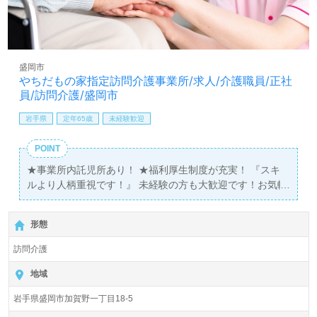
盛岡市
やちだもの家指定訪問介護事業所/求人/介護職員/正社
員/訪問介護/盛岡市
岩手県
定年65歳
未経験歓迎
POINT
★事業所内託児所あり！ ★福利厚生制度が充実！ 『スキ
ルより人柄重視です！』 未経験の方も大歓迎です！お気軽
にご応募下さい！
形態
訪問介護
地域
岩手県盛岡市加賀野一丁目18-5