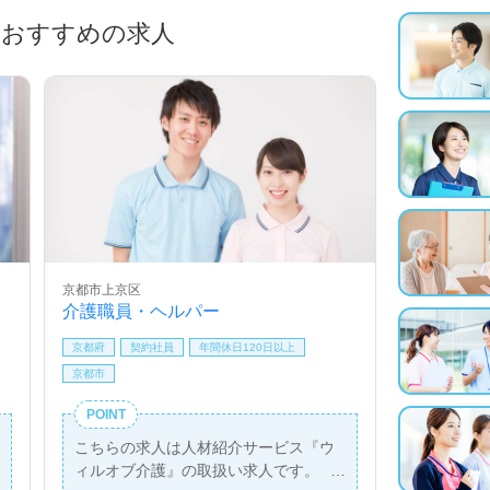
におすすめの求人
京都市上京区
介護職員・ヘルパー
京都府
契約社員
年間休日120日以上
京都市
POINT
こちらの求人は人材紹介サービス『ウ
ィルオブ介護』の取扱い求人です。