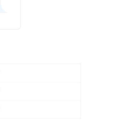
。
。
。