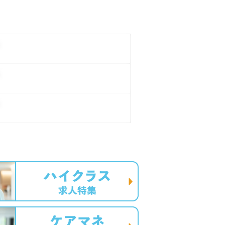
。
。
。