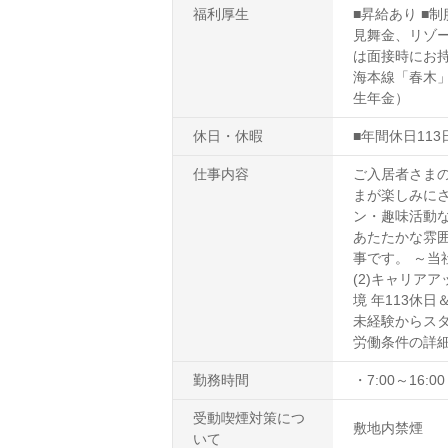
福利厚生
■昇給あり ■
見舞金、リゾー
は面接時にお持
海本線「春木」
生年金）
休日・休暇
■年間休日11
仕事内容
ご入居者さま
まが楽しみに
ン・趣味活動
あたたかな雰
事です。 ～当
(2)キャリア
境 年113休
未経験からスタ
労働条件の詳
勤務時間
・7:00～16:0
受動喫煙対策につ
敷地内禁煙
いて