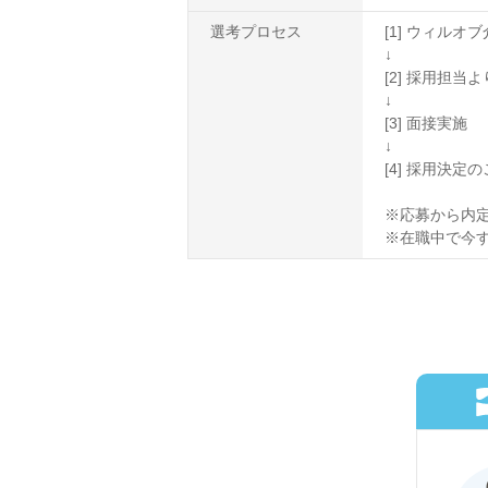
選考プロセス
[1] ウィル
↓
[2] 採用担
↓
[3] 面接実施
↓
[4] 採用決定
※応募から内定
※在職中で今