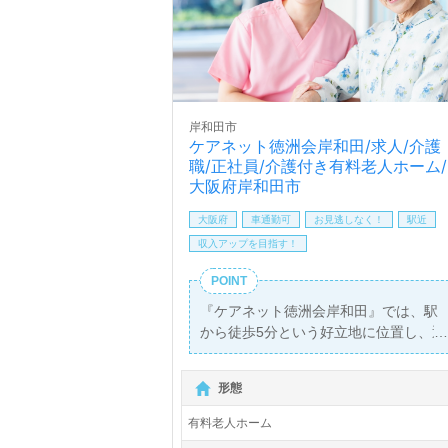
岸和田市
ケアネット徳洲会岸和田/求人/介護
職/正社員/介護付き有料老人ホーム/
大阪府岸和田市
大阪府
車通勤可
お見逃しなく！
駅近
収入アップを目指す！
POINT
『ケアネット徳洲会岸和田』では、駅
から徒歩5分という好立地に位置し、通
勤のストレスを軽減できる環境が整っ
ています。月給は205,000円から
形態
224,000円と安定した収入が得られ、
年2回の賞与も用意されていますので、
有料老人ホーム
経済的な安心感を持ちながら働くこと