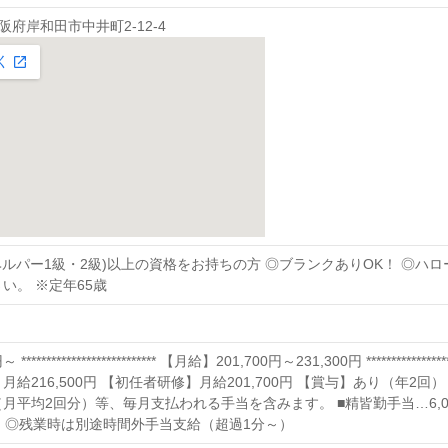
 大阪府岸和田市中井町2-12-4
ヘルパー1級・2級)以上の資格をお持ちの方 ◎ブランクありOK！ ◎
い。 ※定年65歳
 *************************** 【月給】201,700円～231,300円 ***********
月給216,500円 【初任者研修】月給201,700円 【賞与】あり（年2
月平均2回分）等、毎月支払われる手当を含みます。 ■精皆勤手当…6,000円
円/回 ◎残業時は別途時間外手当支給（超過1分～）