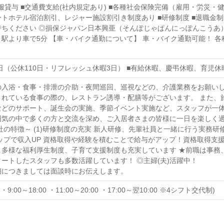
制服貸与 ■交通費支給(社内規定あり) ■各種社会保険完備（雇用・労災・
トホテル宿泊割引、レジャー施設割引き制度あり ■研修制度 ■退職金制
ちください ◎損保ジャパン日本興亜（そんぽじゃぱんにっぽんこうあ）
駅より車で5分 【車・バイク通勤について】 車・バイク通勤可能！ 
3日（公休110日・リフレッシュ休暇3日） ■有給休暇、慶弔休暇、育児
の入浴・食事・排泄の介助・夜間巡回、巡視などの、介護業務をお願いし
されている食事の際の、レストラン誘導・配膳等がございます。 また、
などのサポート、誕生会の実施、季節イベント実施など、スタッフが一
囲気の中で多くの方と交流を深め、ご入居者さまの皆様に一日を楽しく
社の特徴～ (1)研修制度の充実 新人研修、先輩社員と一緒に行う実務研
アップで収入UP 資格取得や経験を積むことで給与がアップ！資格取得支援
日＆多様な福利厚生制度、子育て支援制度も充実しています ★前職は事
ートしたスタッフも多数活躍しています！ ◎主婦(夫)活躍中！
細につきましては面談時にお伝えします。
0 ・9:00～18:00 ・11:00～20:00 ・17:00～翌10:00 ※4シフト交代制)