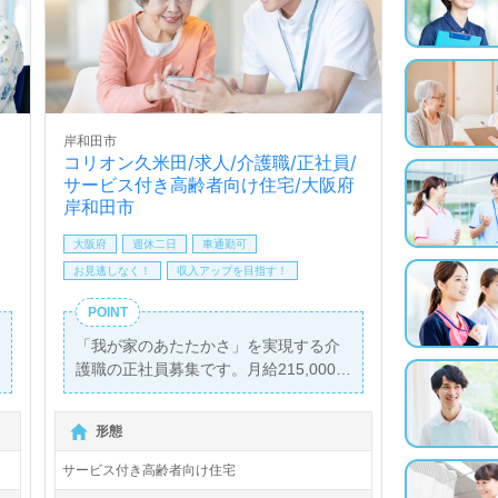
岸和田市
コリオン久米田/求人/介護職/正社員/
サービス付き高齢者向け住宅/大阪府
岸和田市
大阪府
週休二日
車通勤可
お見逃しなく！
収入アップを目指す！
POINT
「我が家のあたたかさ」を実現する介
護職の正社員募集です。月給215,000
円?313,000円に加え、年2回の賞与が
支給される魅力的な職場です。勤務地
形態
は『久米田駅』から徒歩10分の『サー
ビス付き高齢者住宅コリオン久米田』
サービス付き高齢者向け住宅
で、車通勤も可能です。定員29名のこ