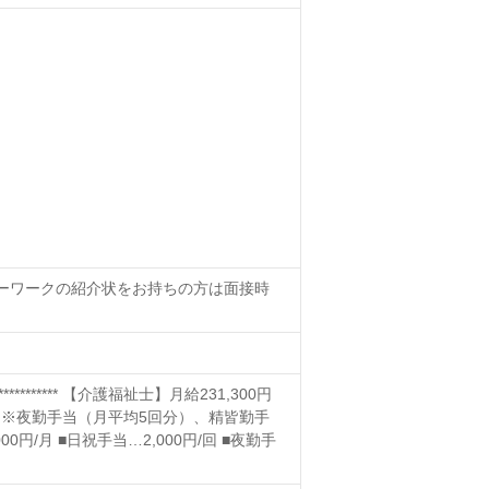
ハローワークの紹介状をお持ちの方は面接時
**************** 【介護福祉士】月給231,300円
回） ※夜勤手当（月平均5回分）、精皆勤手
/月 ■日祝手当…2,000円/回 ■夜勤手