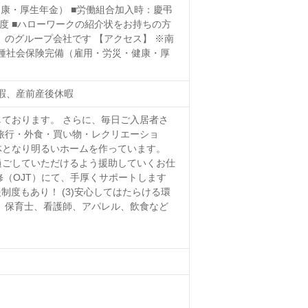
健康・厚生年金） ■労働組合加入時：慶弔
度 ■ハローワークの紹介状をお持ちの方
のグループ会社です 【アクセス】 ※南
各種社会保険完備（雇用・労災・健康・厚
休暇、産前産後休暇
ております。 さらに、毎日ご入居者さ
旅行・外食・買い物・レクリエーショ
体となり明るいホームを作っています。
過ごしていただけるよう援助していくお仕
修（OJT）にて、手厚くサポートします
制度もあり！ (3)安心してはたらける環
務、保育士、看護師、アパレル、飲食など