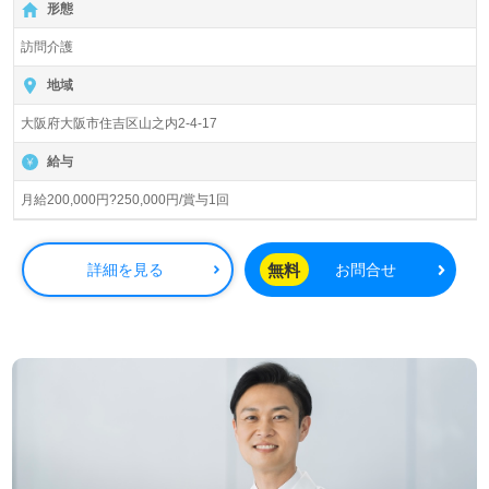
形態
から250,000円と、安定した収入を得ることができます。
また、賞与が年1回支給されるため、頑張りがしっかりと
訪問介護
評価される職場です。
地域
この事業所では、幅広い年代層の職員が活躍しており、さ
大阪府大阪市住吉区山之内2-4-17
まざまな経験を持つ仲間と共に成長できます。初任者研修
以上の資格を持つ方を歓迎し、訪問介護の経験がなくても
給与
安心してスタートできるOJTや研修制度が整っています。
先輩職員からの手厚いサポートもあり、介護技術や知識を
月給200,000円?250,000円/賞与1回
高める機会が豊富です。地域の高齢者に貢献したい方や、
働きがいを感じながら自分らしく働きたい方にピッタリの
職場です。
無料
詳細を見る
お問合せ
勤務地は杉本町駅から徒歩5分の好立地で、住吉区、住之
江区、東住吉区を中心にサービスを展開しています。転職
を検討中の方には、専門のコンサルタントが無料でサポー
トしますので、年収交渉や非公開求人の紹介も受けられま
す。あなたのキャリアを一緒に考え、最適な職場への転職
を実現しましょう。まずはお気軽にお問い合わせくださ
い。