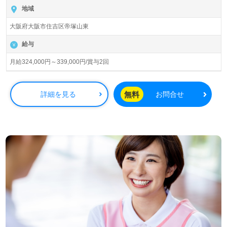
入居定員27名（9名×3ユニット）『スイート帝塚山』株式
地域
会社エクセレントシステム（本社：徳島県徳島市、関東支
大阪府大阪市住吉区帝塚山東
社：神奈川県川崎市、関西支社：京都府京都市）様の運営
です。従業員数2,050名以上、徳島県、広島県、岡山市、
給与
兵庫県、大阪府、京都府、愛知県、神奈川県、東京都を中
心に100拠点以上の介護付き有料老人ホーム、グループホ
月給324,000円～339,000円/賞与2回
ーム、看護小規模多機能型居宅介護、訪問看護/介護、デイ
サービス、サービス付き高齢者向け住宅、居宅介護支援、
障がい者福祉サービス事業を展開されています。
無料
詳細を見る
お問合せ
◎介護方針は『Jの介護』。『時間を大切に、自由に、自分
らしく、自適に、自立する』を目指す事業所様！◎
看護助手や介護職をベースにグループホームでの管理職経
験のある方をお迎えします。入社時は管理職候補として業
務を覚えていただき、就任後は労務管理、マネジメント、
事業所運営（入居見学対応/相談等）、金銭管理、提出書類
作成及びチェック、社内研修や会議等への参加、その他事
業所運営に付随する業務全般をお願いします。『ご利用者
様、ご家族様に喜ばれる施設運営に携わりたい』『現場経
験、管理職経験を活かし、職員様の今をサポートしたい』
『転職で環境を変えて働きたい』等の方も大歓迎です。こ