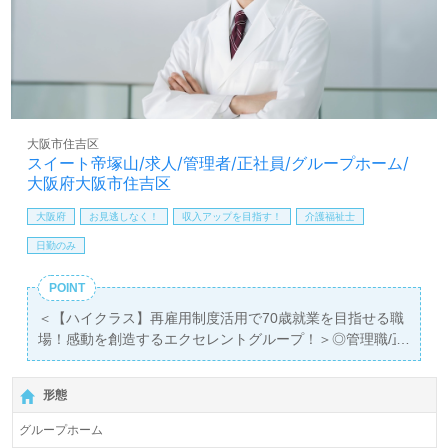
大阪市住吉区
スイート帝塚山/求人/管理者/正社員/グループホーム/
大阪府大阪市住吉区
大阪府
お見逃しなく！
収入アップを目指す！
介護福祉士
日勤のみ
POINT
＜【ハイクラス】再雇用制度活用で70歳就業を目指せる職
場！感動を創造するエクセレントグループ！＞◎管理職/正
社員募集◎
【月給324,000円～339,000円/賞与2回】＊介護福祉士、介
形態
護支援専門員、認知症関連資格有資格者向け求人◎『住吉
東駅』徒歩2分。お車通勤可能です。
グループホーム