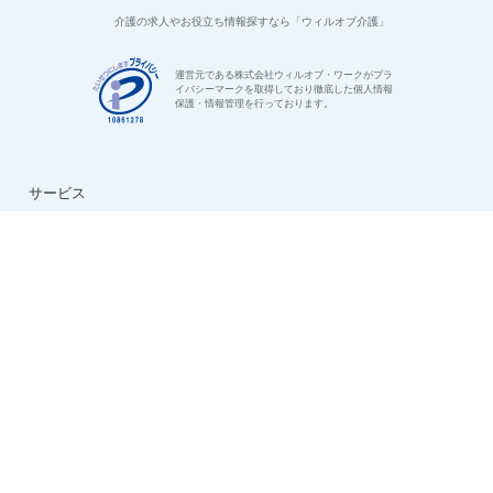
介護の求人やお役立ち情報探すなら「ウィルオブ介護」
運営元である株式会社ウィルオブ・ワークがプラ
イバシーマークを取得しており徹底した個人情報
保護・情報管理を行っております。
サービス
はじめての方へ
ご利用の流れ
よくある質問
特集：介護のお仕事
転職お役立ち情報
法人様用お問い合わせ
求人情報
ハイクラス求人特集
ケアマネ求人特集
生活相談員求人特集
看護助手求人特集
看護師求人特集
デイサービス求人特集
夜勤専従求人特集
日勤正社員求人特集