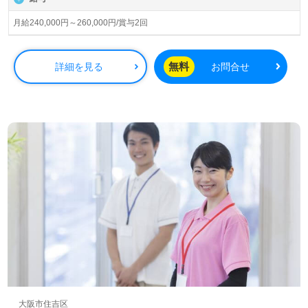
を大切に、お一人おひとりに最高水準の介護サービスをご
提供。ご利用者様のご家族様、一緒に働く従業員様の幸せ
月給240,000円～260,000円/賞与2回
を目標に事業運営をされています。
◎チーム力が魅力の職場！『介護をする人にも、介護を受
無料
詳細を見る
お問合せ
ける人にも寄り添う』笑顔あふれる介護支援をご一緒に◎
看護助手や介護職経験のある方をお迎えします。デイサー
ビスでの勤務経験は問いません。ご利用者様と職員様の笑
顔あふれる事業所様です。勤務時間 は8:30～17:30で残業
ほぼなし！チームワーク抜群の働きやすい環境面もうれし
いポイント！『ご利用者様の笑顔を増やしたい、介護職経
験を活かしたい』『活気ある職場で働きたい、デイサービ
スを盛り上げたい』『日勤正社員で働きたい』『環境を変
えて働きたい』等の方も大歓迎です！送迎業務がございま
すので、普通自動車免許をお持ちの方歓迎です。働き方や
選考フロー等、担当コンサルタントよりご案内します。お
問い合わせも遠慮なくお願いします。
医療/福祉業界の正社員/パート求人探しは【ウィルオブ介
護】＊求人情報収集、将来的に検討の方も遠慮なく＊
LINE、メール、お電話などご希望に応じてお問い合わせ/ご
大阪市住吉区