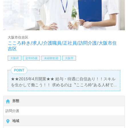
大阪市住吉区
こころ粋き/求人/介護職員/正社員/訪問介護/大阪市住
吉区
大阪府
定年65歳
未経験歓迎
大阪市
POINT
★★2015年4月開業★★ 給与・待遇に自信あり！！スキル
を生かして働こう！！ 求めるのは〝こころ粋″ある人材で
す！！
形態
訪問介護
地域