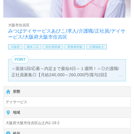
ちらの求人は＜ハイクラス/管理職紹介専任コンサルタント
＞より募集詳細をご案内します。お問い合わせも遠慮なく
お願いします。
大阪市住吉区
全国の求人ご紹介！医療/福祉業界の正社員/パート求人探
みつばデイサービスあびこ/求人/介護職/正社員/デイサ
しは【ウィルオブ介護】＊求人情報収集、将来的に検討の
ービス/大阪府大阪市住吉区
方も遠慮なく＊
LINE、メール、お電話などご希望に応じてお問い合わせ/ご
大阪府
週休二日
初任者研修
実務者研修
介護福祉士
相談可能です。転職相談、求人紹介、年収交渉など完全無
料サービスをご利用いただけます。＜非公開求人も取扱い
POINT
あり！＞"転職支援"のプロと一緒に転職活動！お問い合わ
＜面接1回/応募～内定まで最短4日～１週間！＞◎介護職/
せお待ちしております。
正社員募集◎【月給240,000～260,000円/賞与2回】
＊初任者研修以上有資格者向け求人＊『我孫子町駅』徒歩
6分。お車通勤可能です。
形態
1日定員29名『みつばデイサービスあびこ』株式会社ベス
デイサービス
トケア・パートナーズ Bestcare Partners,Inc. (本社：さい
たま市、大阪支社：大阪市）様の運営です。従業員人数
地域
430名以上、朝霞・志木・富士見市、川口市、大阪市に住
大阪府大阪市住吉区山之内1-19-2
宅型有料老人ホームと通所介護事業所を展開されていま
す。『介護をする人にも、介護を受ける人にも寄り添う』
給与