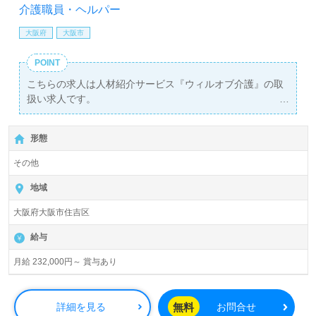
相談可能です。転職相談、求人紹介、年収交渉など完全無
介護職員・ヘルパー
料サービスをご利用いただけます。＜非公開求人も取扱い
あり！＞"転職支援"のプロと一緒に転職活動！お問い合わ
大阪府
大阪市
せお待ちしております。
POINT
こちらの求人は人材紹介サービス『ウィルオブ介護』の取
扱い求人です。
詳細に関してお気軽にご相談ください♪
【無料】で皆さんの転職活動をサポートいたします。
形態
その他
地域
大阪府大阪市住吉区
給与
月給 232,000円～ 賞与あり
無料
詳細を見る
お問合せ