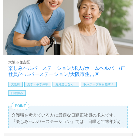
る求人です。興味がある方は、ぜひお問い合わせくださ
い。
大阪市住吉区
楽しみヘルパーステーション/求人/ホームヘルパー/正
社員/ヘルパーステーション/大阪市住吉区
大阪府
夏季・冬季休暇
お見逃しなく！
収入アップを目指す！
日曜休み
POINT
介護職を考えている方に最適な日勤正社員の求人です。
『楽しみヘルパーステーション』では、日曜と年末年始が
休みのため、プライベートとの両立がしやすい環境を提供
しています。勤務時間は9:00?18:00で、月給は200,000円