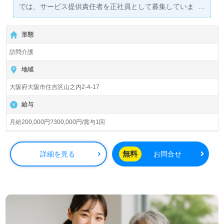
では、サービス提供責任者を正社員として募集していま
す。この求人は、介護業界でのキャリアを積む絶好のチャ
ンスです。具体的には、月給は200,000円から300,000円
形態
で、年に一度の賞与も支給されます。資格は初任者研修以
上が必要ですが、経験豊富な方を歓迎しています。杉本町
訪問介護
駅から徒歩5分とアクセスも良好で、通勤の負担を軽減し
ます。
地域
大阪府大阪市住吉区山之内2-4-17
当社の魅力は、幅広い年代の職員が活躍している点です。
若手からベテランまで、多様なバックグラウンドを持つ同
給与
僚と共に働くことで、日々の業務に新たな視点やアイデア
を取り入れることができます。また、OJTや社内外の研修
月給200,000円?300,000円/賞与1回
制度も充実しており、専門性を高めながら成長できる環境
が整っています。利用者やその家族の気持ちに寄り添った
支援を実現するためのサポート体制も万全です。
無料
詳細を見る
お問合せ
さらに、住吉区、住之江区、東住吉区を中心に展開してい
るサービスに関与することで、地域の高齢者福祉や介護の
現状に直に触れることができ、やりがいを感じることがで
きるでしょう。このように、日勤勤務でプライベートと仕
事を両立させながら、充実したキャリアを築くことができ