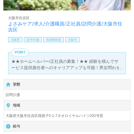
大阪市住吉区
よさみケア/求人/介護職員/正社員/訪問介護/大阪市住
吉区
大阪府
定年65歳
未経験歓迎
大阪市
POINT
★★ホームヘルパー/正社員の募集！★★ 経験を積んでサ
ービス提供責任者へのキャリアアップも可能！男女問わず
活躍できる環境です！
形態
訪問介護
地域
大阪府大阪市住吉区我孫子5-1-7ネオロイヤルハイツ202号室
給与