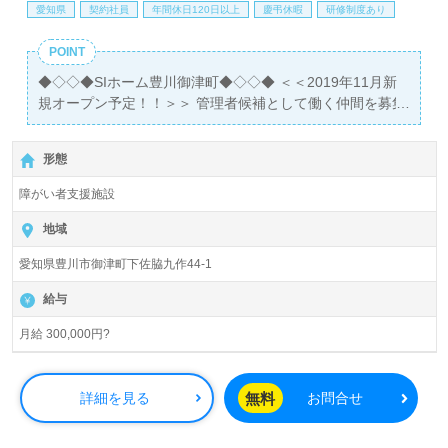
愛知県
契約社員
年間休日120日以上
慶弔休暇
研修制度あり
POINT
◆◇◇◆SIホーム豊川御津町◆◇◇◆ ＜＜2019年11月新
規オープン予定！！＞＞ 管理者候補として働く仲間を募集
しております！ ☆先輩スタッフがしっかりとサポートいた
します！☆ ■開設日：2019年11月 ■入社予定日：随時(入社
形態
時期応相談） ◎残業少なめ・家族や子供の用事でお休み調
整も可能！ 子育てママも多数活躍中！◎ ＼30代～50代の
障がい者支援施設
幅広い年齢の職員がチームになって、ご利用者様のより良
い暮らしを支援しています！／ 新築でキレイな職場♪ 障が
地域
い介護の経験がある方も経験がない方も新たなキャリアア
愛知県豊川市御津町下佐脇九作44‐1
ップを目指しませんか？
給与
月給 300,000円?
無料
詳細を見る
お問合せ