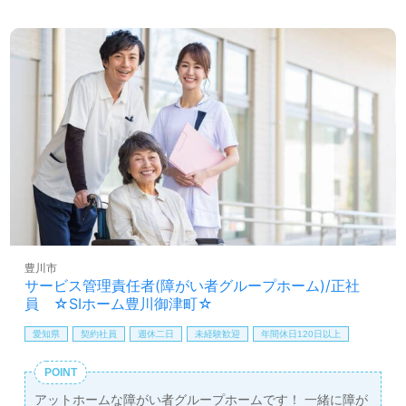
豊川市
サービス管理責任者(障がい者グループホーム)/正社
員 ☆SIホーム豊川御津町☆
愛知県
契約社員
週休二日
未経験歓迎
年間休日120日以上
POINT
アットホームな障がい者グループホームです！ 一緒に障が