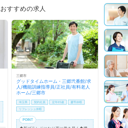
におすすめの求人
三郷市
グッドタイムホーム・三郷弐番館/求
人/機能訓練指導員/正社員/有料老人
ホーム/三郷市
埼玉県
契約社員
定年65歳
慶弔休暇
リフレッシュ休暇
POINT