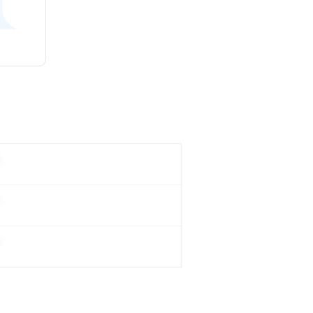
。
。
。