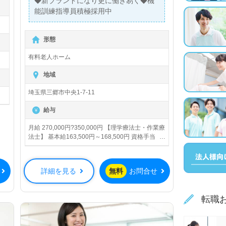
◆新ブランドになり更に働き易く◆機
能訓練指導員積極採用中
形態
有料老人ホーム
地域
埼玉県三郷市中央1-7-11
給与
月給 270,000円?350,000円 【理学療法士・作業療
法士】 基本給163,500円～168,500円 資格手当
20,000円～20,000円 調整手当86,500円～161,500
円 ◆合計 270,000円～350,000円 ※経験により優
遇します。 ※前職給、考慮します。 【柔道整復師
詳細を見る
無料
お問合せ
の方の内訳】 基本給 163,500円～168,500円 調整
手当106,500円～181,500円 ◆合計 270,000円～
350,000円 ※経験により優遇します。 ※前職給、
転職
考慮します。 賞与あり 昇給あり