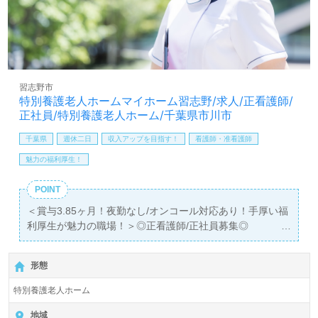
めたい、働きがいを感じながら仕事をしたい』『転職でキ
ャリアチェンジを実現したい、施設形態や環境を変えて働
きたい』等の方も大歓迎です！求人詳細等、担当コンサル
タントよりご案内します。お問い合わせも遠慮なくお願い
します。
習志野市
【同時募集：あなたのご希望エリアでお探しします】＊募
特別養護老人ホームマイホーム習志野/求人/正看護師/
集職種：介護職 ＊雇用形態：正社員
正社員/特別養護老人ホーム/千葉県市川市
全国展開！ご希望エリアを担当コンサルタントへお伝えく
ださい。お問い合わせも遠慮なくお願いします。
千葉県
週休二日
収入アップを目指す！
看護師・准看護師
魅力の福利厚生！
医療/福祉業界の正社員/パート求人探しは【ウィルオブ介
護】＊求人情報収集、将来的に検討の方も遠慮なく＊
POINT
LINE、メール、お電話などご希望に応じてお問い合わせ/ご
＜賞与3.85ヶ月！夜勤なし/オンコール対応あり！手厚い福
相談可能です。転職相談、求人紹介、年収交渉など完全無
利厚生が魅力の職場！＞◎正看護師/正社員募集◎
料サービスをご利用いただけます。＜非公開求人も取扱い
【月給266,100円～369,000円 】＊正看護師免許有資格者
あり！＞"転職支援"のプロと一緒に転職活動！お問い合わ
向け求人＊『幕張本郷駅』より路線バス、お車通勤可能で
せお待ちしております。
形態
す。
特別養護老人ホーム
入居定員150名（ユニット型/全室個室）『特別養護老人ホ
ームレガーレ市川』社会福祉法人慶美会（本部：千葉県市
地域