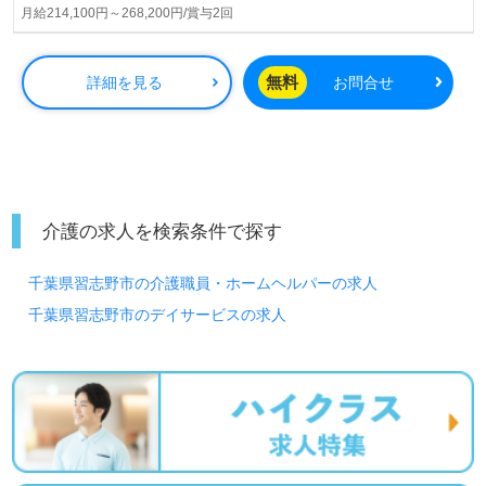
ます。
月給214,100円～268,200円/賞与2回
◎人と人との結びつきを大切に。お互いに助け合う『ゆい
まーる』のこころがいきる事業所様！◎
無料
詳細を見る
お問合せ
看護助手や介護職経験のある方はもちろん、これから介護
職を目指される方も幅広く募集します。職員様同士のあた
たかなこころが通い合う事業所様です。手厚いOJT/研修制
度、働きながら資格資格取得を目指せる環境面もうれしい
ポイント！『ご利用者様のお役に立ちたい、資格/経験を活
かしたい』『介護知識や技術力を高めたい』『ワークライ
介護の求人を検索条件で探す
フバランスの充実させたい』『転職で施設形態や環境を変
えて働きたい』等の方も大歓迎です！募集詳細等、担当コ
千葉県習志野市の介護職員・ホームヘルパーの求人
ンサルタントよりご案内します。詳細を聞いてみたい、お
問い合わせ等も遠慮なくお願いします。
千葉県習志野市のデイサービスの求人
全国の求人ご紹介！医療/福祉業界の正社員/パート求人探
しは【ウィルオブ介護】＊求人情報収集、将来的に検討の
方も遠慮なく＊
LINE、メール、お電話などご希望に応じてお問い合わせ/ご
相談可能です。転職相談、求人紹介、年収交渉など完全無
料サービスをご利用いただけます。＜非公開求人も取扱い