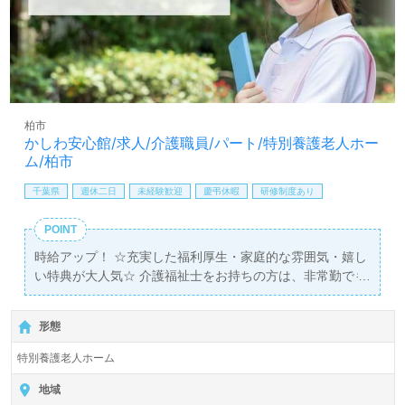
柏市
かしわ安心館/求人/介護職員/パート/特別養護老人ホー
ム/柏市
千葉県
週休二日
未経験歓迎
慶弔休暇
研修制度あり
POINT
時給アップ！ ☆充実した福利厚生・家庭的な雰囲気・嬉し
い特典が大人気☆ 介護福祉士をお持ちの方は、非常勤でも
3万円の転職支援金の支給を行っており、皆様の新たな門
出を応援しています！ デイサービスも募集中！！
形態
特別養護老人ホーム
地域