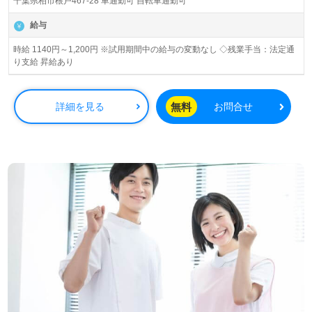
千葉県柏市根戸467-28 車通勤可 自転車通勤可
給与
時給 1140円～1,200円 ※試用期間中の給与の変動なし ◇残業手当：法定通
り支給 昇給あり
無料
詳細を見る
お問合せ