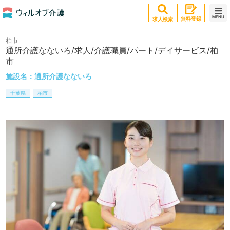
MENU
無料登録
求人検索
柏市
通所介護なないろ/求人/介護職員/パート/デイサービス/柏
市
施設名：
通所介護なないろ
千葉県
柏市