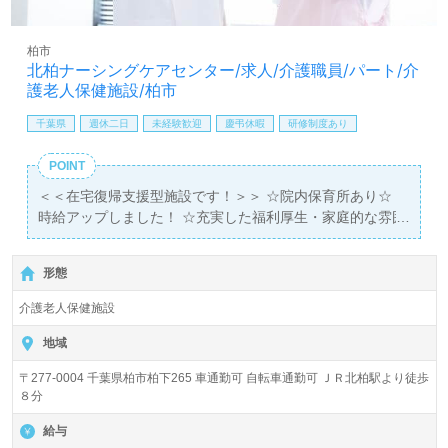
柏市
北柏ナーシングケアセンター/求人/介護職員/パート/介
護老人保健施設/柏市
千葉県
週休二日
未経験歓迎
慶弔休暇
研修制度あり
POINT
＜＜在宅復帰支援型施設です！＞＞ ☆院内保育所あり☆
時給アップしました！ ☆充実した福利厚生・家庭的な雰囲
気・嬉しい特典が大人気☆ 「高齢期こそ一番幸せであって
ほしい」という願いのもと、心のこもったケアを提供して
形態
います。
介護老人保健施設
地域
〒277-0004 千葉県柏市柏下265 車通勤可 自転車通勤可 ＪＲ北柏駅より徒歩
８分
給与