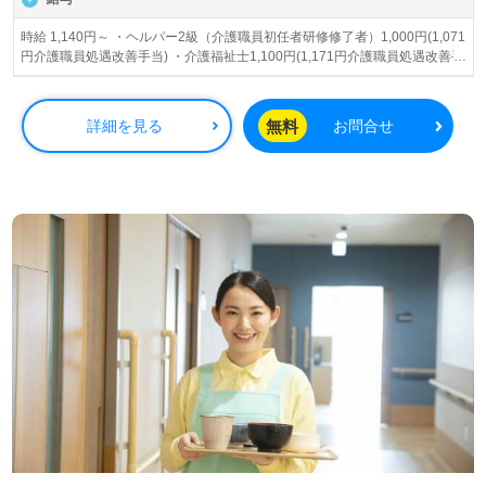
時給 1,140円～ ・ヘルパー2級（介護職員初任者研修修了者）1,000円(1,071
円介護職員処遇改善手当) ・介護福祉士1,100円(1,171円介護職員処遇改善手
当) ☆時間外手当☆ ・平日の早番遅番時給100円ＵＰ ・土日の早番遅番時給
250円ＵＰ ・土日の通常の時間帯時給150円ＵＰ ・朝番は08：30まで、遅
番は18：00以降 ◆各種手当◆ ・ヘルパー2級（介護職員初任者研修修了
無料
詳細を見る
お問合せ
者）時給1,140円 ・介護福祉士 時給1,140円 ※試用期間中の給与変動なし