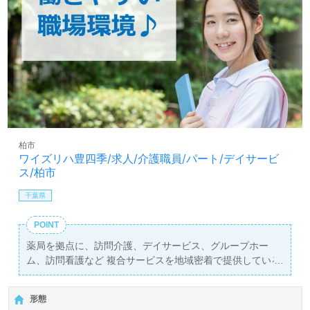
柏市
ワイズリハ豊四季/求人/介護職員/パート/デイサービ
ス/柏市
千葉県
POINT
薬局を拠点に、訪問介護、デイサービス、グループホー
ム、訪問看護など 複合サービスを地域密着で提供している
会社です。 ご利用者様がご自宅で元気に暮らせるよう、
全方向でサポートする、チームワークの介護が経験できま
形態
す。