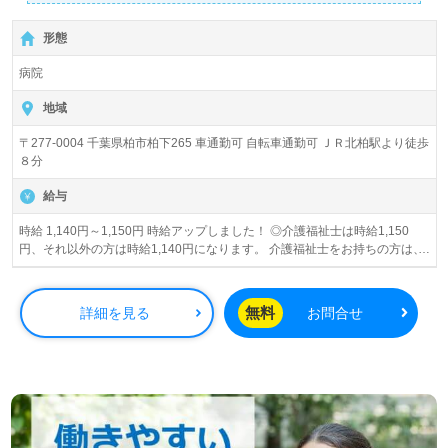
人気☆ 「高齢期こそ一番幸せであってほしい」という願い
のもと、心のこもったケアを提供しています。
形態
病院
地域
〒277-0004 千葉県柏市柏下265 車通勤可 自転車通勤可 ＪＲ北柏駅より徒歩
８分
給与
時給 1,140円～1,150円 時給アップしました！ ◎介護福祉士は時給1,150
円、それ以外の方は時給1,140円になります。 介護福祉士をお持ちの方は、
非常勤で3万円、契約職員で5万円、常勤で10万円の転職支援金を支給致し
ます。
無料
詳細を見る
お問合せ