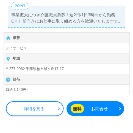
POINT
事業拡大につき介護職員急募！週2日/1日3時間から勤務
OK！ 前向きにお仕事に取り組める方を歓迎いたします☆
業務に就いてから不安なこと・わからないことがあって
も、 先輩スタッフが優しく丁寧にサポートいたしますので
形態
ご安心ください♪
デイサービス
地域
〒277-0082 千葉県柏市緑ヶ丘17-17
給与
時給 1,140円～
無料
詳細を見る
お問合せ