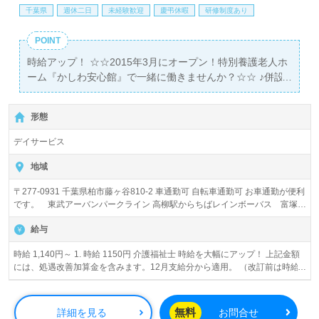
千葉県
週休二日
未経験歓迎
慶弔休暇
研修制度あり
POINT
時給アップ！ ☆☆2015年3月にオープン！特別養護老人ホ
ーム『かしわ安心館』で一緒に働きませんか？☆☆ ♪併設
のデイサービスでの募集です♪
形態
デイサービス
地域
〒277-0931 千葉県柏市藤ヶ谷810-2 車通勤可 自転車通勤可 お車通勤が便利
です。 東武アーバンパークライン 高柳駅からちばレインボーバス 富塚停
留所下車、徒歩１１分
給与
時給 1,140円～ 1. 時給 1150円 介護福祉士 時給を大幅にアップ！ 上記金額
には、処遇改善加算金を含みます。12月支給分から適用。 （改訂前は時給
1140円） 2. 時給 1140円 無資格者 時給を大幅にアップ！ 上記金額には、処
遇改善加算金を含みます。12月支給分から適用。 （改訂前は時給1,140円）
無料
詳細を見る
お問合せ