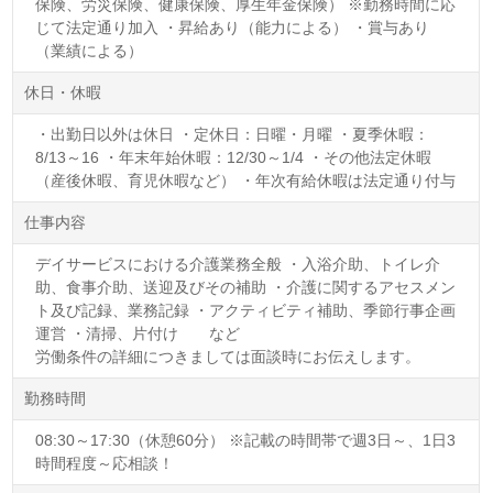
保険、労災保険、健康保険、厚生年金保険） ※勤務時間に応
じて法定通り加入 ・昇給あり（能力による） ・賞与あり
（業績による）
休日・休暇
・出勤日以外は休日 ・定休日：日曜・月曜 ・夏季休暇：
8/13～16 ・年末年始休暇：12/30～1/4 ・その他法定休暇
（産後休暇、育児休暇など） ・年次有給休暇は法定通り付与
仕事内容
デイサービスにおける介護業務全般 ・入浴介助、トイレ介
助、食事介助、送迎及びその補助 ・介護に関するアセスメン
ト及び記録、業務記録 ・アクティビティ補助、季節行事企画
運営 ・清掃、片付け など
労働条件の詳細につきましては面談時にお伝えします。
勤務時間
08:30～17:30（休憩60分） ※記載の時間帯で週3日～、1日3
時間程度～応相談！