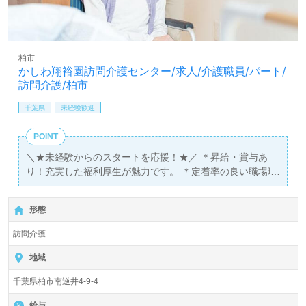
柏市
かしわ翔裕園訪問介護センター/求人/介護職員/パート/
訪問介護/柏市
千葉県
未経験歓迎
POINT
＼★未経験からのスタートを応援！★／ ＊昇給・賞与あ
り！充実した福利厚生が魅力です。 ＊定着率の良い職場環
境で正社員も目指すことができます！
形態
訪問介護
地域
千葉県柏市南逆井4-9-4
給与