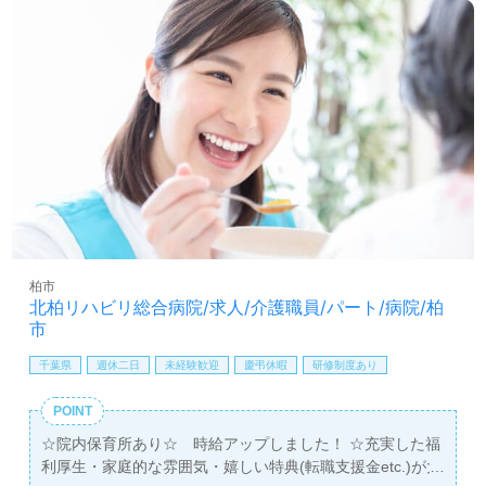
柏市
北柏リハビリ総合病院/求人/介護職員/パート/病院/柏
市
千葉県
週休二日
未経験歓迎
慶弔休暇
研修制度あり
POINT
☆院内保育所あり☆ 時給アップしました！ ☆充実した福
利厚生・家庭的な雰囲気・嬉しい特典(転職支援金etc.)が大