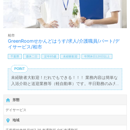
柏市
GreenRoomせかんどはうす/求人/介護職員/パート/デ
イサービス/柏市
千葉県
週休二日
定年65歳
未経験歓迎
年間休日120日以上
POINT
未経験者大歓迎！だれでもできる！！！ 業務内容は簡単な
入浴介助と送迎業務等（軽自動車）です。半日勤務のみ大
歓迎！勤務日数は週1日～3日程度！女性スタッフ多数活躍
中！
形態
デイサービス
地域