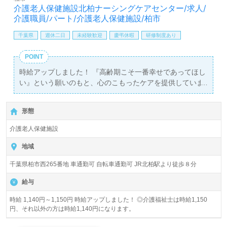
介護老人保健施設北柏ナーシングケアセンター/求人/
介護職員/パート/介護老人保健施設/柏市
千葉県
週休二日
未経験歓迎
慶弔休暇
研修制度あり
POINT
時給アップしました！ 『高齢期こそ一番幸せであってほし
い』という願いのもと、心のこもったケアを提供していま
す。
形態
介護老人保健施設
地域
千葉県柏市西265番地 車通勤可 自転車通勤可 JR北柏駅より徒歩８分
給与
時給 1,140円～1,150円 時給アップしました！ ◎介護福祉士は時給1,150
円、それ以外の方は時給1,140円になります。