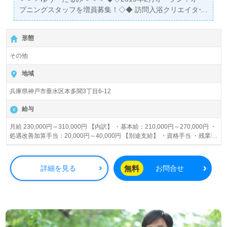
プニングスタッフを増員募集！◇◆ 訪問入浴クリエイター
として働く仲間を募集しております♪♪ ◎未経験・資格取得
見込みの方ＯＫ！先輩スタッフがしっかりとサポートいた
形態
します！◎ 訪問入浴車に看護師1名、介護スタッフ2名の、
3人1組で乗車し、 ご利用者様宅を訪問、特殊浴槽を持ち込
その他
んで寝たきりのご利用者様に 【安心・安全・安楽・快適】
に入浴のひと時を楽しんで頂くやりがいのあるお仕事で
地域
す。 ＊＊市バス/山陽バス：本多聞3丁目バス停下車徒歩1
兵庫県神戸市垂水区本多聞3丁目6-12
分＊＊ ■開設日：2019年2月 ■入社予定日：随時(入社時期
応相談）
給与
月給 230,000円～310,000円 【内訳】 ・基本給：210,000円～270,000円 ・
処遇改善加算手当：20,000円～40,000円 【別途支給】 ・資格手当 ・残業手
当 ・件数手当 ※試用期間中は1,000円～1,100円/時
無料
詳細を見る
お問合せ