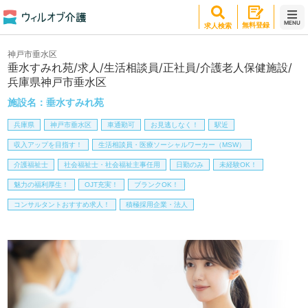
MENU
無料登録
求人検索
神戸市垂水区
垂水すみれ苑/求人/生活相談員/正社員/介護老人保健施設/
兵庫県神戸市垂水区
施設名：
垂水すみれ苑
兵庫県
神戸市垂水区
車通勤可
お見逃しなく！
駅近
収入アップを目指す！
生活相談員・医療ソーシャルワーカー（MSW）
介護福祉士
社会福祉士・社会福祉主事任用
日勤のみ
未経験OK！
魅力の福利厚生！
OJT充実！
ブランクOK！
コンサルタントおすすめ求人！
積極採用企業・法人