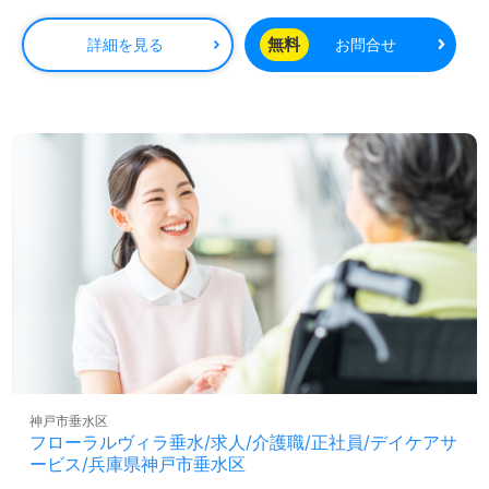
事業所様！◎
病院や施設等でのリハビリ、機能訓練指導員経験のある方
無料
詳細を見る
お問合せ
をお迎えします。介護老人保健施設での勤務経験は問いま
せん。抜群の多職種連携、住宅手当（8,000円～12,000
円）等の手厚い福利厚生もうれしいポイント！『ご利用者
様のお役に立ちたい、経験/資格を活かしたい』『専門性を
深めたい、キャリアの幅を広げたい』『働きがいを感じな
がら仕事をしたい』『施設形態や環境を変えて働きたい』
等の方も大歓迎です。募集詳細等、担当コンサルタントよ
りご案内します。お問い合わせも遠慮なくお願いします。
全国の求人ご紹介！医療/福祉業界の正社員/パート求人探
しは【ウィルオブ介護】＊求人情報収集、将来的に検討の
方も遠慮なく＊
LINE、メール、お電話などご希望に応じてお問い合わせ/ご
相談可能です。転職相談、求人紹介、年収交渉など完全無
料サービスをご利用いただけます。＜非公開求人も取扱い
あり！＞"転職支援"のプロと一緒に転職活動！お問い合わ
神戸市垂水区
せお待ちしております。
フローラルヴィラ垂水/求人/介護職/正社員/デイケアサ
ービス/兵庫県神戸市垂水区