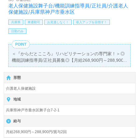
も遠慮なく＊
老人保健施設舞子台/機能訓練指導員/正社員/介護老人
LINE、メール、お電話などご希望に応じてお問い合わせ/ご
保健施設/兵庫県神戸市垂水区
相談可能です。転職相談、求人紹介、年収交渉など完全無
兵庫県
車通勤可
お見逃しなく！
収入アップを目指す！
料サービスをご利用いただけます。＜非公開求人も取扱い
あり！＞"転職支援"のプロと一緒に転職活動！お問い合わ
日勤のみ
せお待ちしております。
POINT
＜『からだとこころ』リハビリテーションの専門家！＞◎
機能訓練指導員/正社員募集◎【月給268,900円～288,900
円/賞与2回】
＊理学療法士、作業療法士免許有資格者向け求人＊『舞子
形態
駅』より路線バス、お車通勤可能です。
介護老人保健施設
入居定員100名（従来型個室/多床室）『老人保健施設舞子
台』医療法人浩生会（本部：兵庫県神戸市）様の運営で
地域
す。兵庫県を中心に介護老人保健施設、訪問看護/介護、シ
兵庫県神戸市垂水区舞子台7-2-1
ョートステイ、通所リハビリテーション、グループホー
ム、居宅介護支援事業を展開されています。
給与
◎ご利用者様の身体機能の回復をサポート！質の高い『医
月給268,900円～288,900円/賞与2回
療ケア×介護サポート×リハビリテーション』を実現される