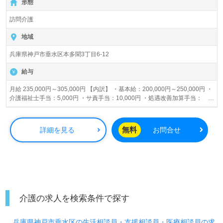
形態
す！◎ ＊＊市バス/山陽バス：本多聞3丁目バス停下車徒歩
1分＊＊ ■開設日：2019年2月 ■入社予定日：随時(入社時期
訪問介護
応相談）
地域
兵庫県神戸市垂水区本多聞3丁目6-12
給与
月給 235,000円～305,000円 【内訳】 ・基本給：200,000円～250,000円 ・
介護福祉士手当：5,000円 ・サ責手当：10,000円 ・処遇改善加算手当：
20,000円～40,000円 【別途支給】 ・残業手当 ※試用期間中は1,000円～
1,100円/時
無料
詳細を見る
お問合せ
介護の求人を検索条件で探す
兵庫県神戸市垂水区の生活相談員・支援相談員・医療相談員の求