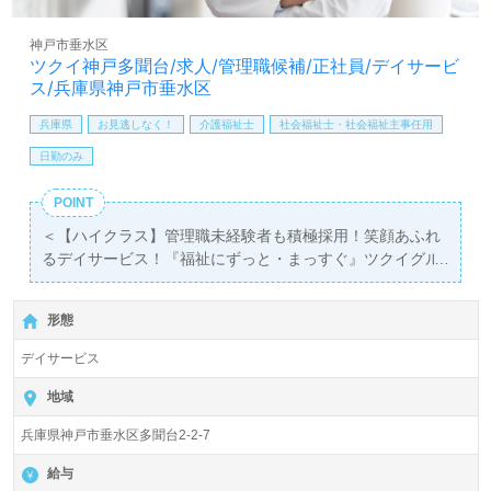
神戸市垂水区
ツクイ神戸多聞台/求人/管理職候補/正社員/デイサービ
ス/兵庫県神戸市垂水区
兵庫県
お見逃しなく！
介護福祉士
社会福祉士・社会福祉主事任用
日勤のみ
POINT
＜【ハイクラス】管理職未経験者も積極採用！笑顔あふれ
るデイサービス！『福祉にずっと・まっすぐ』ツクイグル
ープ！＞◎管理職候補/正社員募集◎【月給269,600円 ～
322,600円/賞与2回】＊精神保健福祉士、ケアマネジャ
形態
ー、社会福祉士、介護福祉士有資格者向け求人＊『舞子
駅』より路線バスが便利です。
デイサービス
1日ご利用定員30名『ツクイ神戸多聞台』ツクイグループ/
地域
株式会社ツクイ TSUKUI CORPORATION（本社：神奈川
兵庫県神戸市垂水区多聞台2-2-7
県横浜市）様が運営されています。業界トップクラスのデ
イサービス事業所数は500施設以上。北海道から沖縄まで
給与
47都道府県に717拠点のデイサービス、有料老人ホーム、