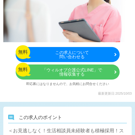
無料
この
求人について
問い合わせる
無料
「ウィルオブ介護公式LINE」で
情報収集する
即応募にはなりませんので、お気軽にお問合せください
最新更新日:2025/10/03
この求人のポイント
＜お見逃しなく！生活相談員未経験者も積極採用！ス