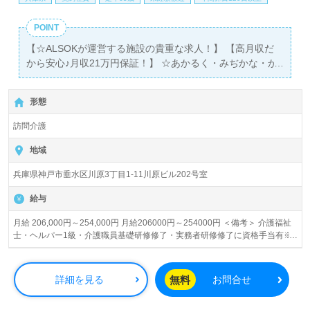
POINT
【☆ALSOKが運営する施設の貴重な求人！】 【高月収だ
から安心♪月収21万円保証！】 ☆あかるく・みぢかな・か
いご☆ アミカは、あなたの成長を応援する会社です あな
たは3年後何をしていますか？ ちなみに... わたしは、「介
形態
護福祉士になって、'良いサ責'になりたい！」 わたしは、
「事業所のリーダーになって楽しい職場を作りたい！」
訪問介護
地域
兵庫県神戸市垂水区川原3丁目1-11川原ビル202号室
給与
月給 206,000円～254,000円 月給206000円～254000円 ＜備考＞ 介護福祉
士・ヘルパー1級・介護職員基礎研修修了・実務者研修修了に資格手当有※
処遇改善一時金支給
無料
詳細を見る
お問合せ