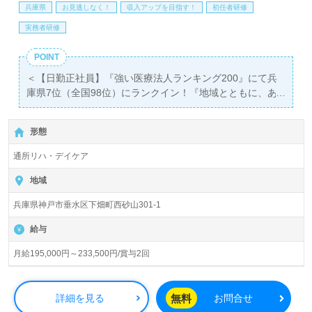
兵庫県
お見逃しなく！
収入アップを目指す！
初任者研修
実務者研修
POINT
＜【日勤正社員】『強い医療法人ランキング200』にて兵
庫県7位（全国98位）にランクイン！『地域とともに、あ
なたと生きる。』正峰会グループ！＞◎介護職/正社員募集
◎【月給195,000円～233,500円/賞与2回】＊初任者研修以
形態
上有資格者向け求人＊『須磨駅』より送迎バスあり、お車
通勤可能です。
通所リハ・デイケア
入居定員30名（ユニット型/全室個室）『介護老人保健施設
地域
フローラルヴィラ垂水』正峰会グループ/社会医療法人社団
兵庫県神戸市垂水区下畑町西砂山301-1
正峰会様の運営です。兵庫県、京都府を中心に病院、医
院、クリニック、介護老人保健施設、有料老人ホーム、サ
給与
ービス付き高齢者向け住宅、グループホーム、ショートス
テイ、訪問看護/介護、小規模多機能、通所リハビリテーシ
月給195,000円～233,500円/賞与2回
ョン、居宅介護支援事業を展開されています。
◎幅広い年代層の職員様が活躍中！介護老人保健施設併設
無料
詳細を見る
お問合せ