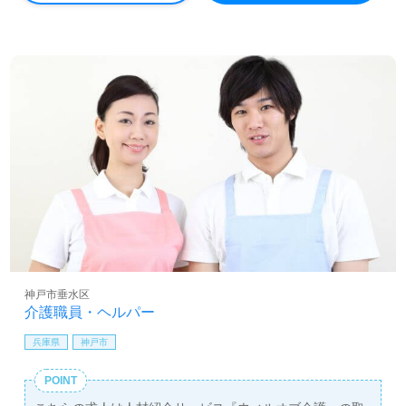
デイサービス！自然豊かな緑に囲まれた環境面が自慢の事
業所様！◎
看護助手や介護職経験のある方をお迎えします。介護老人
保健施設での勤務経験は問いません。多職種協働で風通し
の良い職場環境、充実の事業所内外研修/資格支援制度、手
厚い福利厚生もおすすめポイント！『ご利用者様の笑顔を
輝かせたい、資格/経験を活かしたい』『デイサービスで働
きたい』『ワークライフバランスを充実させたい』『働き
がいを感じながら仕事をしたい』『転職で施設形態や環境
を変えて働きたい』等の方も大歓迎です！サービス展開エ
リアは垂水区、須磨区。送迎業務がございますので、普通
自動車免許をお持ちの方歓迎です。募集詳細等、担当コン
サルタントよりご案内します。お問い合わせも遠慮なくお
願いします。
全国の求人ご紹介！医療/福祉業界の正社員/パート仕事探
神戸市垂水区
しは【ウィルオブ介護】＊求人情報収集、将来的に検討の
介護職員・ヘルパー
方も遠慮なく＊
LINE、メール、お電話などご希望に応じてお問い合わせ/ご
兵庫県
神戸市
相談可能です。転職相談、求人紹介、年収交渉など完全無
料サービスをご利用いただけます。＜非公開求人も取扱い
POINT
あり！＞"転職支援"のプロと一緒に転職活動！お問い合わ