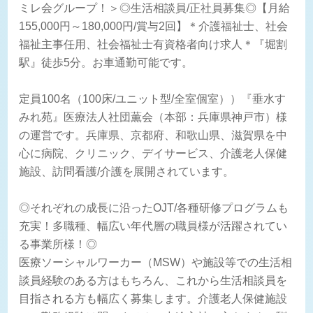
ミレ会グループ！＞◎生活相談員/正社員募集◎【月給
155,000円～180,000円/賞与2回】＊介護福祉士、社会
福祉主事任用、社会福祉士有資格者向け求人＊『堀割
駅』徒歩5分。お車通勤可能です。
定員100名（100床/ユニット型/全室個室））『垂水す
みれ苑』医療法人社団薫会（本部：兵庫県神戸市）様
の運営です。兵庫県、京都府、和歌山県、滋賀県を中
心に病院、クリニック、デイサービス、介護老人保健
施設、訪問看護/介護を展開されています。
◎それぞれの成長に沿ったOJT/各種研修プログラムも
充実！多職種、幅広い年代層の職員様が活躍されてい
る事業所様！◎
医療ソーシャルワーカー（MSW）や施設等での生活相
談員経験のある方はもちろん、これから生活相談員を
目指される方も幅広く募集します。介護老人保健施設