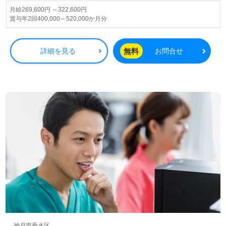
グループホーム、サービス付き高齢者向け住宅、訪問入浴/
月給269,600円 ～322,600円
賞与年2回400,000～520,000か月分
看護/介護、ショートステイ、居宅介護支援、小規模多機
能、障がい者向け福祉事業を展開されています。
無料
詳細を見る
お問合せ
◎ツクイグループ様で管理職のキャリアを描く！入社半年
～1年程度の現場経験を経て、管理職のパスポートをあな
たへ！◎
看護助手や介護職経験をベースに管理職経験のある方はも
ちろん、これから管理職を目指される方も幅広く募集しま
す。デイサービスでの勤務経験は問いません。各種研修、
手厚い福利厚生、永年勤続表彰制度（10・20・30年）もあ
なたのチカラに！『ご利用者様、ご家族様に喜んでいただ
ける施設運営に尽力したい』『介護業界への夢や想いをカ
タチにしたい』『転職で管理職候補にチャレンジしたい、
環境を変えて働きたい』等の方も大歓迎です。サービスエ
リアは神戸市西区、垂水区、須磨区、明石市。こちらの求
人は＜ハイクラス/管理職紹介専任コンサルタント＞よりご
案内します。お問い合わせも遠慮なくお願いします。
全国の求人ご紹介！医療/福祉業界の正社員/パート求人探
しは【ウィルオブ介護】＊求人情報収集、将来的検討の方
神戸市垂水区