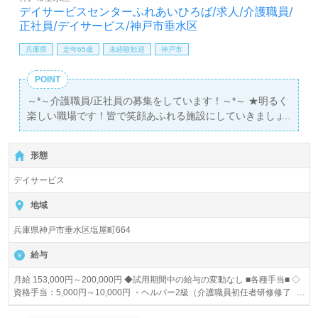
デイサービスセンターふれあいひろば/求人/介護職員/
正社員/デイサービス/神戸市垂水区
兵庫県
定年65歳
未経験歓迎
神戸市
POINT
～*～介護職員/正社員の募集をしています！～*～ ★明るく
楽しい職場です！皆で笑顔あふれる施設にしていきましょ
う！★未経験者・無資格・ブランクのある方も大歓迎！
形態
デイサービス
地域
兵庫県神戸市垂水区塩屋町664
給与
月給 153,000円～200,000円 ◆試用期間中の給与の変動なし ■各種手当■ ◇
資格手当：5,000円～10,000円 ・ヘルパー2級（介護職員初任者研修修了
者）：5,000円 ・ヘルパー1級（介護職員実務者研修）：5,000円 ・介護福祉
士：10,000円 ◇皆勤手当：5,000円