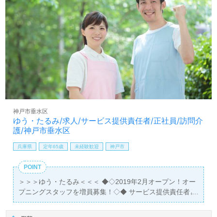
神戸市垂水区
ゆう・たるみ/求人/サービス提供責任者/正社員/訪問介
護/神戸市垂水区
兵庫県
定年65歳
未経験歓迎
神戸市
POINT
＞＞＞ゆう・たるみ＜＜＜ ◆◇2019年2月オープン！オー
プニングスタッフを増員募集！◇◆ サービス提供責任者と
して働く仲間を募集しております♪♪ ◎未経験・ブランクの
ある方ＯＫ！先輩スタッフがしっかりとサポートいたしま