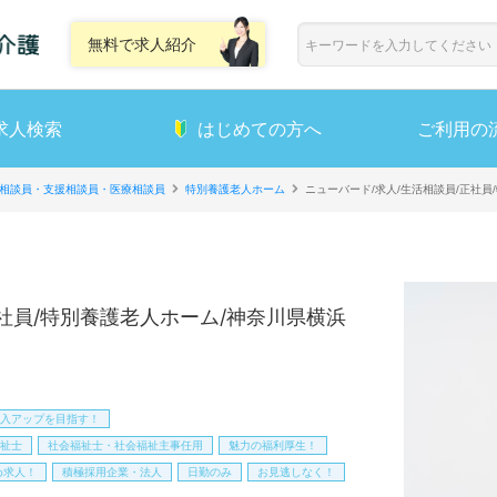
無料で求人紹介
求人検索
はじめての方へ
ご利用の
相談員・支援相談員・医療相談員
特別養護老人ホーム
ニューバード/求人/生活相談員/正社
正社員/特別養護老人ホーム/神奈川県横浜
入アップを目指す！
祉士
社会福祉士・社会福祉主事任用
魅力の福利厚生！
め求人！
積極採用企業・法人
日勤のみ
お見逃しなく！