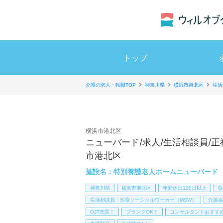
トップ
介護の求人・転職TOP
神奈川県
横浜市港北区
生活
横浜市港北区
ニューバード/求人/生活相談員/
市港北区
施設名：
特別養護老人ホームニューバード
神奈川県
横浜市港北区
年間休日120日以上
収
生活相談員・医療ソーシャルワーカー（MSW）
介護福
OJT充実！
ブランクOK！
コンサルタントおすす