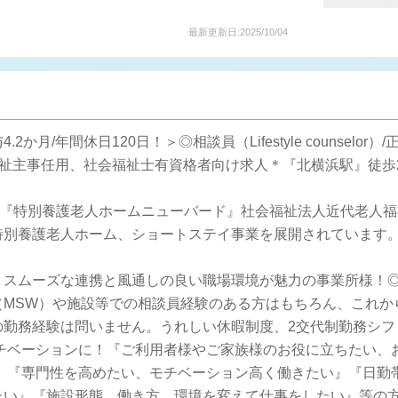
最新更新日:2025/10/04
月/年間休日120日！＞◎相談員（Lifestyle counselor）
社会福祉主事任用、社会福祉士有資格者向け求人＊『北横浜駅』徒歩
）『特別養護老人ホームニューバード』社会福祉法人近代老人
特別養護老人ホーム、ショートステイ事業を展開されています
！スムーズな連携と風通しの良い職場環境が魅力の事業所様！
（MSW）や施設等での相談員経験のある方はもちろん、これか
の勤務経験は問いません。うれしい休暇制度、2交代制勤務シフ
モチベーションに！『ご利用者様やご家族様のお役に立ちたい、
い』『専門性を高めたい、モチベーション高く働きたい』『日勤
たい』『施設形態、働き方、環境を変えて仕事をしたい』等の